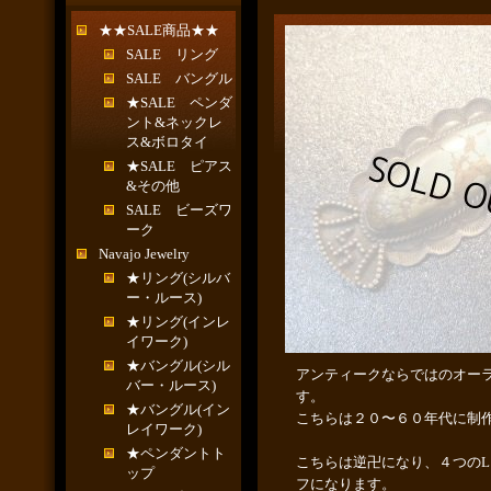
★★SALE商品★★
SALE リング
SALE バングル
★SALE ペンダ
ント&ネックレ
ス&ボロタイ
★SALE ピアス
&その他
SALE ビーズワ
ーク
Navajo Jewelry
★リング(シルバ
ー・ルース)
★リング(インレ
イワーク)
★バングル(シル
アンティークならではのオー
バー・ルース)
す。
★バングル(イン
こちらは２０〜６０年代に制
レイワーク)
★ペンダントト
こちらは逆卍になり、４つのL（
ップ
フになります。