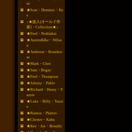
ee
★Ivan・Dominic・Ke
e
↓★故人(オールド作
家)・Collection★↓
★Fred・Peshlakai
★Austin&Ike・Wilso
n
★Ambrose・Roanhor
se
★Mark・Chee
★Sam・Begay
★Fred・Thompson
★Johnny・Pablo
★Richard・Henry・Y
azzie
★Luke・Billy・Yazzi
e
★Ramon・Platero
★Chester・Kahn
★Kee・Joe・Benally