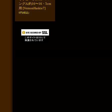
ングル約16〜16・5cm
用
[VernonHaskie7]
0円
(税込)