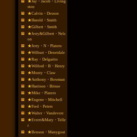
★Jay・Jacob・Living
ston
★Calvin・Desson
★Harold・Smith
★Gilbert・Smith
★Jerry&Gilbert・Nels
on
★Jerry・N・Platero
★Wilburt・Denetdale
★Ray・Delgarito
★Wilford・B・Henry
★Monty・Claw
★Anthony・Bowman
★Harrison・Bitsue
★Mike・Platero
★Eugene・Mitchell
★Fred・Peters
★Walter・Vandevere
★Evrett&Mary・Telle
r
★Benson・Manygoat