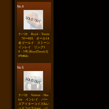
No.4
ナバホ Boyd・Tsosie
70〜80S オール14
金ゴールド ストーン
インレイ リング1
9・5号
[BoydTsosie3]
0円
(税込)
No.5
ナバホ Vernon・Has
kie インレイ バー
ズアイターコイズ&レ
ッドコーラルetc バ