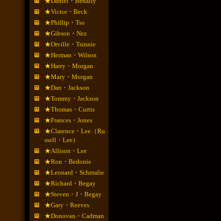
★Daniel・Benally
★Victor・Beck
★Phillip・Tso
★Gibson・Nez
★Orville・Tsinnie
★Herman・Wilson
★Harry・Morgan
★Mary・Morgan
★Dan・Jackson
★Tommy・Jackson
★Thomas・Curtis
★Frances・Jones
★Clarence・Lee（Ru
ssell・Lee）
★Allison・Lee
★Ron・Bedonie
★Leonard・Schmalie
★Richard・Begay
★Steven・J・Begay
★Gary・Reeves
★Donovan・Cadman