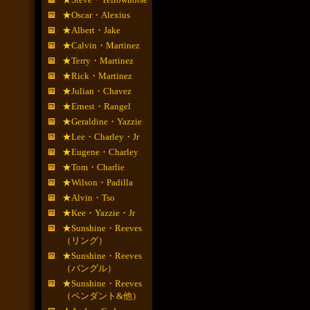
★Oscar・Alexius
★Albert・Jake
★Calvin・Martinez
★Terry・Martinez
★Rick・Martinez
★Julian・Chavez
★Ernest・Rangel
★Geraldine・Yazzie
★Lee・Charley・Jr
★Eugene・Charley
★Tom・Charlie
★Wilson・Padilla
★Alvin・Tso
★Kee・Yazzie・Jr
★Sunshine・Reeves
（リング）
★Sunshine・Reeves
（バングル）
★Sunshine・Reeves
（ペンダント&他）