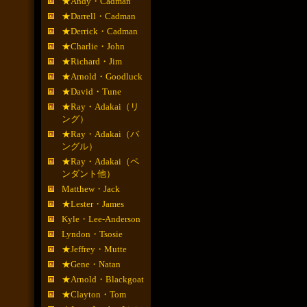
★Andy・Cadman
★Darrell・Cadman
★Derrick・Cadman
★Charlie・John
★Richard・Jim
★Arnold・Goodluck
★David・Tune
★Ray・Adakai（リ
ング）
★Ray・Adakai（バ
ングル）
★Ray・Adakai（ペ
ンダント他）
Matthew・Jack
★Lester・James
Kyle・Lee-Anderson
Lyndon・Tsosie
★Jeffrey・Mutte
★Gene・Natan
★Arnold・Blackgoat
★Clayton・Tom