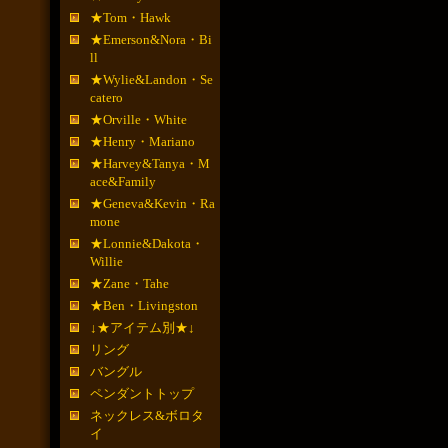
★Tom・Hawk
★Emerson&Nora・Bi
ll
★Wylie&Landon・Se
catero
★Orville・White
★Henry・Mariano
★Harvey&Tanya・M
ace&Family
★Geneva&Kevin・Ra
mone
★Lonnie&Dakota・
Willie
★Zane・Tahe
★Ben・Livingston
↓★アイテム別★↓
リング
バングル
ペンダントトップ
ネックレス&ボロタ
イ