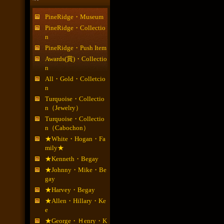
PineRidge・Museum
PineRidge・Collectio
n
PineRidge・Push Item
Awards(賞)・Collectio
n
All・Gold・Colletcio
n
Turquoise・Collectio
n（Jewelry）
Turquoise・Collectio
n（Cabochon）
★White・Hogan・Fa
mily★
★Kenneth・Begay
★Johnny・Mike・Be
gay
★Harvey・Begay
★Allen・Hillary・Ke
e
★George・Ｈenry・K