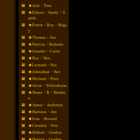
★Jack・Tom
★Edison・Sandy・S
mith
★Ernest・Roy・Bega
y
★Thomas・Jim
★Patricia・Bedonie
★Jennifer・Curtis
★Ray・Skts
★Leonard・Nez
★Johnathan・Nez
★Michael・Perry
★Alvin・Yellowhorse
★Shane・R・Hendre
n
★Aaron・Anderson
★Harrison・Jim
★Ivan・Howard
★Clendon・Pete
★Delbert・Gordon
★Derrick・Gordon