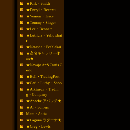
★Kirk・Smith
★Darryl・Becenti
★Vernon・Tracy
★Tommy・Singer
★Lee・Bennett
★Lutricia・Yellowhai
r
★Natasha・Peshlakai
★高名ギャラリー作
品★
★Navajo Art&Crafts G
uild
★Bell・TradingPost
★Carl・Luthy・Shop
★Atkinson・Tradin
g・Company
★Apache アパッチ★
★Al・Somers
Marc・Antia
★Laguna ラグーナ★
★Greg・Lewis