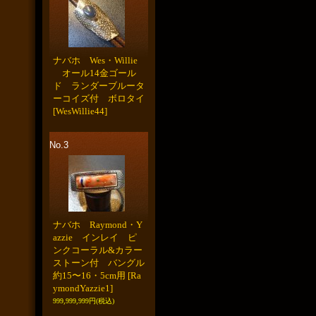
ナバホ Wes・Willie
オール14金ゴール
ド ランダーブルータ
ーコイズ付 ボロタイ
[WesWillie44]
No.3
ナバホ Raymond・Y
azzie インレイ ピ
ンクコーラル&カラー
ストーン付 バングル
約15〜16・5cm用
[Ra
ymondYazzie1]
999,999,999円
(税込)