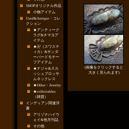
SHOPオリジナル作品
小物アイテム
Used&Antique・コレ
クション
★アンティーク
ラグ&チマヨア
イテム
★卍（スワステ
ィカ）&サンダ
ーバードモチー
フアイテム
(画像をクリックすると
★ナジャ&スカ
大きく見られます)
ッシュブロッサ
ムネックレス
★Other・Jewelry
★collectables
（雑貨）
インディアン関連洋
書
アリゾナハイウ
ェイ&他月刊誌
その他