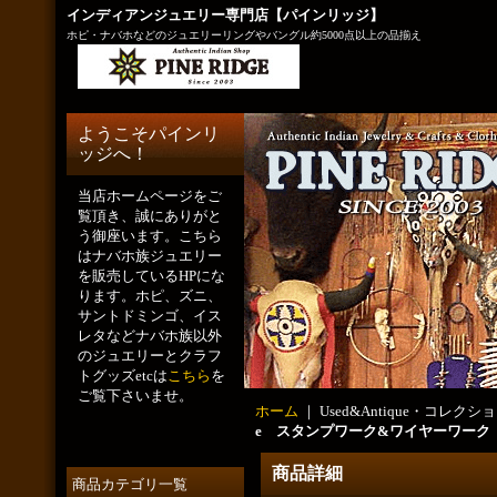
インディアンジュエリー専門店【パインリッジ】
ホピ・ナバホなどのジュエリーリングやバングル約5000点以上の品揃え
ようこそパインリ
ッジへ！
当店ホームページをご
覧頂き、誠にありがと
う御座います。こちら
はナバホ族ジュエリー
を販売しているHPにな
ります。ホピ、ズニ、
サントドミンゴ、イス
レタなどナバホ族以外
のジュエリーとクラフ
トグッズetcは
こちら
を
ご覧下さいませ。
ホーム
｜ Used&Antique・コレクショ
e スタンプワーク&ワイヤーワーク
商品詳細
商品カテゴリ一覧