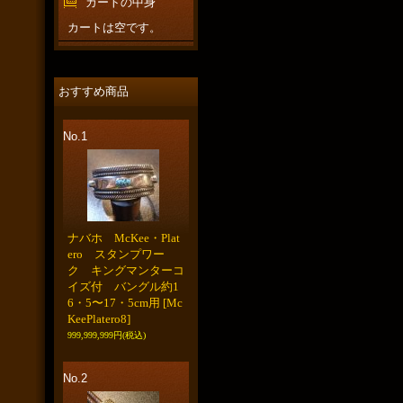
カートの中身
カートは空です。
おすすめ商品
No.1
ナバホ McKee・Plat
ero スタンプワー
ク キングマンターコ
イズ付 バングル約1
6・5〜17・5cm用
[Mc
KeePlatero8]
999,999,999円
(税込)
No.2