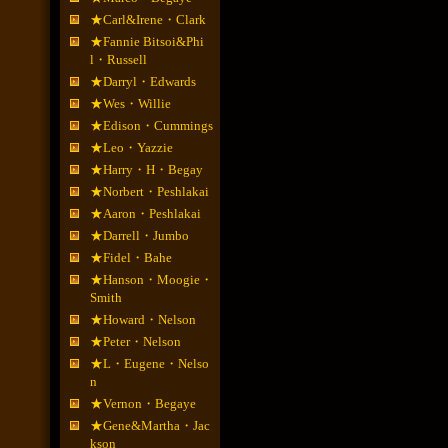
★Carl&Irene・Clark
★Fannie Bitsoi&Phi
l・Russell
★Darryl・Edwards
★Wes・Willie
★Edison・Cummings
★Leo・Yazzie
★Harry・H・Begay
★Norbert・Peshlakai
★Aaron・Peshlakai
★Darrell・Jumbo
★Fidel・Bahe
★Hanson・Moogie・
Smith
★Howard・Nelson
★Peter・Nelson
★L・Eugene・Nelso
n
★Vernon・Begaye
★Gene&Martha・Jac
kson