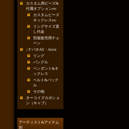
カスタム用ビーズ&
付属オプションetc
カスタムビーズ
ネックレスetc
リングサイズ直
し代金
別途販売用チェ
ーン
↓ナバホAll・Artist
リング
バングル
ペンダント&ネ
ックレス
ベルト&バック
ル
その他
ターコイズカボショ
ン（キャブ）
アーティスト&アイテム
別