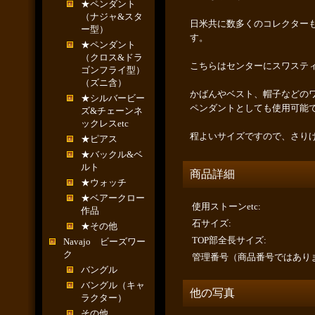
★ペンダント
（ナジャ&スタ
日米共に数多くのコレクター
ー型）
す。
★ペンダント
（クロス&ドラ
こちらはセンターにスワステ
ゴンフライ型）
（ズニ含）
かばんやベスト、帽子などの
★シルバービー
ペンダントとしても使用可能
ズ&チェーンネ
ックレスetc
程よいサイズですので、さり
★ピアス
★バックル&ベ
ルト
商品詳細
★ウォッチ
★ベアークロー
使用ストーンetc
:
作品
石サイズ
:
★その他
TOP部全長サイズ
:
Navajo ビーズワー
ク
管理番号（商品番号ではあり
バングル
バングル（キャ
他の写真
ラクター）
その他