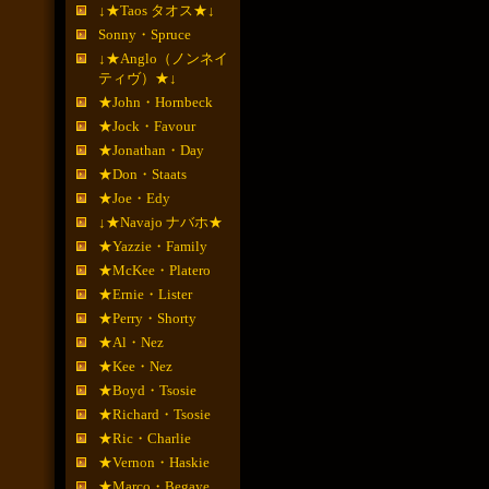
↓★Taos タオス★↓
Sonny・Spruce
↓★Anglo（ノンネイ
ティヴ）★↓
★John・Hornbeck
★Jock・Favour
★Jonathan・Day
★Don・Staats
★Joe・Edy
↓★Navajo ナバホ★
★Yazzie・Family
★McKee・Platero
★Ernie・Lister
★Perry・Shorty
★Al・Nez
★Kee・Nez
★Boyd・Tsosie
★Richard・Tsosie
★Ric・Charlie
★Vernon・Haskie
★Marco・Begaye