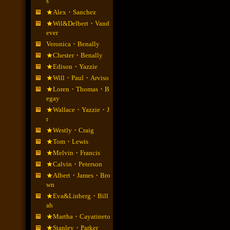
s
★Alex・Sanchez
★Wil&Delbert・Vand
ever
Veronica・Benally
★Chester・Benally
★Edison・Yazzie
★Will・Paul・Arviso
★Loren・Thomas・B
egay
★Wallace・Yazzie・J
r
★Westly・Craig
★Tom・Lewis
★Melvin・Francis
★Calvin・Peterson
★Albert・James・Bro
wn
★Eva&Linberg・Bill
ah
★Martha・Cayatineto
★Stanley・Parker