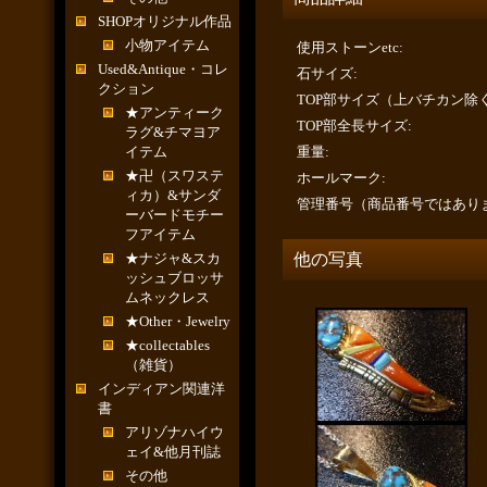
SHOPオリジナル作品
小物アイテム
使用ストーンetc
:
Used&Antique・コレ
石サイズ
:
クション
TOP部サイズ（上バチカン除
★アンティーク
TOP部全長サイズ
:
ラグ&チマヨア
イテム
重量
:
★卍（スワステ
ホールマーク
:
ィカ）&サンダ
管理番号（商品番号ではあり
ーバードモチー
フアイテム
★ナジャ&スカ
他の写真
ッシュブロッサ
ムネックレス
★Other・Jewelry
★collectables
（雑貨）
インディアン関連洋
書
アリゾナハイウ
ェイ&他月刊誌
その他