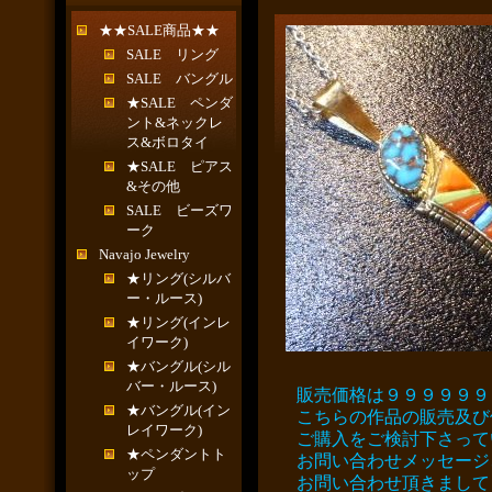
★★SALE商品★★
SALE リング
SALE バングル
★SALE ペンダ
ント&ネックレ
ス&ボロタイ
★SALE ピアス
&その他
SALE ビーズワ
ーク
Navajo Jewelry
★リング(シルバ
ー・ルース)
★リング(インレ
イワーク)
★バングル(シル
バー・ルース)
販売価格は９９９９９９
★バングル(イン
こちらの作品の販売及び
レイワーク)
ご購入をご検討下さって
★ペンダントト
お問い合わせメッセージ
ップ
お問い合わせ頂きまして