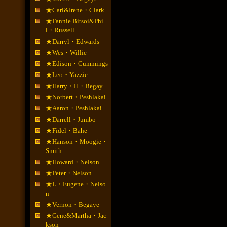
★Carl&Irene・Clark
★Fannie Bitsoi&Phi
l・Russell
★Darryl・Edwards
★Wes・Willie
★Edison・Cummings
★Leo・Yazzie
★Harry・H・Begay
★Norbert・Peshlakai
★Aaron・Peshlakai
★Darrell・Jumbo
★Fidel・Bahe
★Hanson・Moogie・
Smith
★Howard・Nelson
★Peter・Nelson
★L・Eugene・Nelso
n
★Vernon・Begaye
★Gene&Martha・Jac
kson