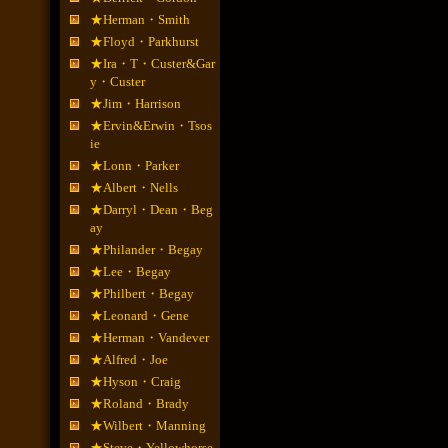
★Herman・Smith
★Floyd・Parkhurst
★Ira・T・Custer&Gar
y・Custer
★Jim・Harrison
★Ervin&Erwin・Tsos
ie
★Lonn・Parker
★Albert・Nells
★Darryl・Dean・Beg
ay
★Philander・Begay
★Lee・Begay
★Philbert・Begay
★Leonard・Gene
★Herman・Vandever
★Alfred・Joe
★Hyson・Craig
★Roland・Brady
★Wilbert・Manning
★Steve・Yellowhorse