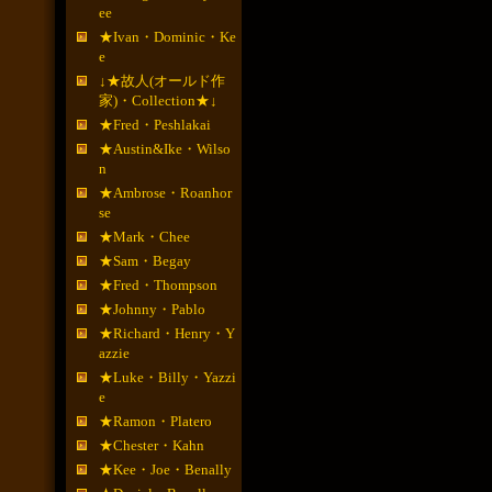
ee
★Ivan・Dominic・Ke
e
↓★故人(オールド作
家)・Collection★↓
★Fred・Peshlakai
★Austin&Ike・Wilso
n
★Ambrose・Roanhor
se
★Mark・Chee
★Sam・Begay
★Fred・Thompson
★Johnny・Pablo
★Richard・Henry・Y
azzie
★Luke・Billy・Yazzi
e
★Ramon・Platero
★Chester・Kahn
★Kee・Joe・Benally