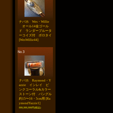
ナバホ Wes・Willie
オール14金ゴール
ド ランダーブルータ
ーコイズ付 ボロタイ
[WesWillie44]
No.3
ナバホ Raymond・Y
azzie インレイ ピ
ンクコーラル&カラー
ストーン付 バングル
約15〜16・5cm用
[Ra
ymondYazzie1]
999,999,999円
(税込)