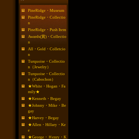
PineRidge・Museum
PineRidge・Collectio
n
PineRidge・Push Item
Awards(賞)・Collectio
n
All・Gold・Colletcio
n
Turquoise・Collectio
n（Jewelry）
Turquoise・Collectio
n（Cabochon）
★White・Hogan・Fa
mily★
★Kenneth・Begay
★Johnny・Mike・Be
gay
★Harvey・Begay
★Allen・Hillary・Ke
e
★George・Ｈenry・K