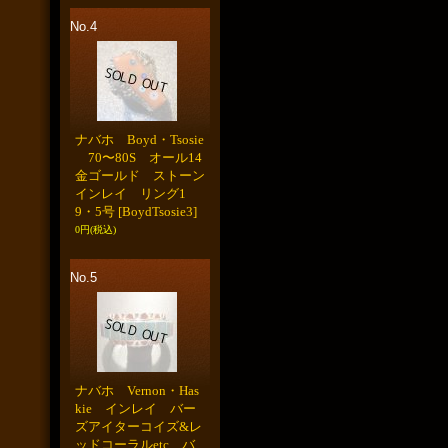
No.4
ナバホ Boyd・Tsosie
70〜80S オール14
金ゴールド ストーン
インレイ リング1
9・5号
[BoydTsosie3]
0円
(税込)
No.5
ナバホ Vernon・Has
kie インレイ バー
ズアイターコイズ&レ
ッドコーラルetc バ