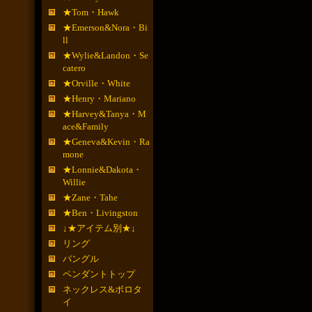
★Tom・Hawk
★Emerson&Nora・Bi
ll
★Wylie&Landon・Se
catero
★Orville・White
★Henry・Mariano
★Harvey&Tanya・M
ace&Family
★Geneva&Kevin・Ra
mone
★Lonnie&Dakota・
Willie
★Zane・Tahe
★Ben・Livingston
↓★アイテム別★↓
リング
バングル
ペンダントトップ
ネックレス&ボロタ
イ