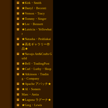
★Kirk・Smith
★Darryl・Becenti
★Vernon・Tracy
★Tommy・Singer
★Lee・Bennett
★Lutricia・Yellowhai
r
★Natasha・Peshlakai
★高名ギャラリー作
品★
★Navajo Art&Crafts G
uild
★Bell・TradingPost
★Carl・Luthy・Shop
★Atkinson・Tradin
g・Company
★Apache アパッチ★
★Al・Somers
Marc・Antia
★Laguna ラグーナ★
★Greg・Lewis