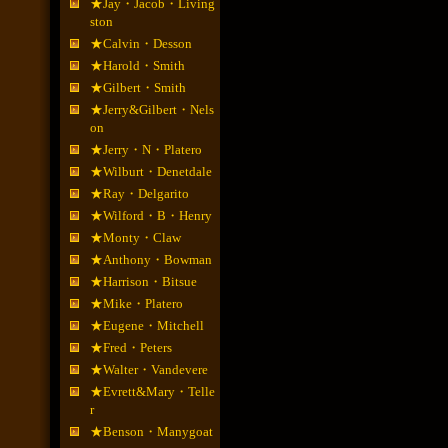
★Jay・Jacob・Living
ston
★Calvin・Desson
★Harold・Smith
★Gilbert・Smith
★Jerry&Gilbert・Nels
on
★Jerry・N・Platero
★Wilburt・Denetdale
★Ray・Delgarito
★Wilford・B・Henry
★Monty・Claw
★Anthony・Bowman
★Harrison・Bitsue
★Mike・Platero
★Eugene・Mitchell
★Fred・Peters
★Walter・Vandevere
★Evrett&Mary・Telle
r
★Benson・Manygoat