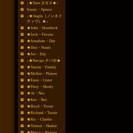
↓★Taos タオス★↓
Sonny・Spruce
↓★Anglo（ノンネイ
ティヴ）★↓
★John・Hornbeck
★Jock・Favour
★Jonathan・Day
★Don・Staats
★Joe・Edy
↓★Navajo ナバホ★
★Yazzie・Family
★McKee・Platero
★Ernie・Lister
★Perry・Shorty
★Al・Nez
★Kee・Nez
★Boyd・Tsosie
★Richard・Tsosie
★Ric・Charlie
★Vernon・Haskie
★Marco・Begaye