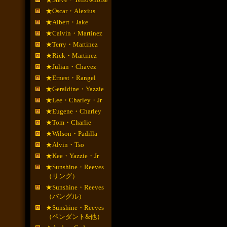
★Oscar・Alexius
★Albert・Jake
★Calvin・Martinez
★Terry・Martinez
★Rick・Martinez
★Julian・Chavez
★Ernest・Rangel
★Geraldine・Yazzie
★Lee・Charley・Jr
★Eugene・Charley
★Tom・Charlie
★Wilson・Padilla
★Alvin・Tso
★Kee・Yazzie・Jr
★Sunshine・Reeves
（リング）
★Sunshine・Reeves
（バングル）
★Sunshine・Reeves
（ペンダント&他）