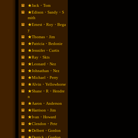
★Jack・Tom
★Edison・Sandy・S
mith
★Ernest・Roy・Bega
y
★Thomas・Jim
★Patricia・Bedonie
★Jennifer・Curtis
★Ray・Skts
★Leonard・Nez
★Johnathan・Nez
★Michael・Perry
★Alvin・Yellowhorse
★Shane・R・Hendre
n
★Aaron・Anderson
★Harrison・Jim
★Ivan・Howard
★Clendon・Pete
★Delbert・Gordon
★Derrick・Gordon