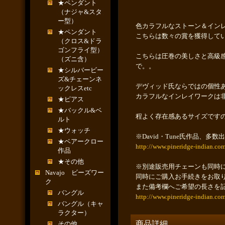
★ペンダント
（ナジャ&スタ
ー型）
色カラフルなストーン＆イン
★ペンダント
こちらは数々の賞を獲得して
（クロス&ドラ
ゴンフライ型）
こちらは圧巻の美しさと高級
（ズニ含）
で。。
★シルバービー
ズ&チェーンネ
デヴィッド氏ならではの個性
ックレスetc
カラフルなインレイワークは
★ピアス
★バックル&ベ
程よく存在感あるサイズです
ルト
★ウォッチ
※David・Tune氏作品、
★ベアークロー
http://www.pineridge-indian.co
作品
★その他
※別途販売用チェーンも同時に
Navajo ビーズワー
同時にご購入お手続きをお取
ク
また備考欄へご希望の長さを
バングル
http://www.pineridge-indian.com
バングル（キャ
ラクター）
商品詳細
その他