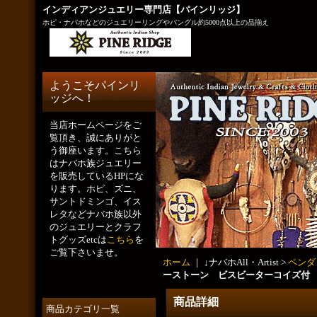
インディアンジュエリー専門店【パインリッジ】
ホピ・ナバホなどのジュエリーリングやバングル約5000点以上の品揃え
ようこそパインリ
ッジへ！
当店ホームページをご
覧頂き、誠にありがと
う御座います。こちら
はナバホ族ジュエリー
を販売しているHPにな
ります。ホピ、ズニ、
サントドミンゴ、イス
レタなどナバホ族以外
のジュエリーとクラフ
トグッズetcは
こちら
を
ご覧下さいませ。
ホーム
｜ ↓ナバホAll・Artist >
ペンダ
ーストーン ビスビーターコイズ付 
商品詳細
商品カテゴリ一覧