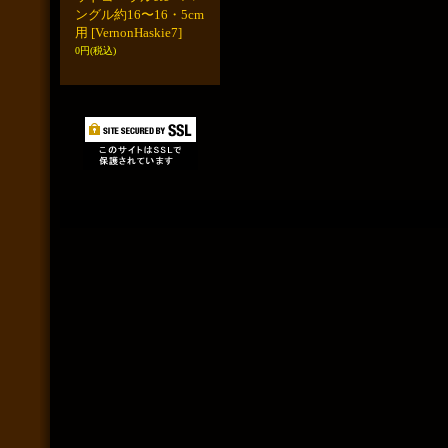
ングル約16〜16・5cm
用
[VernonHaskie7]
0円
(税込)