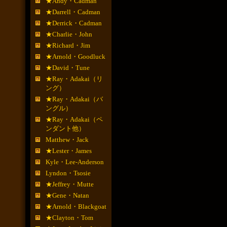
★Andy・Cadman
★Darrell・Cadman
★Derrick・Cadman
★Charlie・John
★Richard・Jim
★Arnold・Goodluck
★David・Tune
★Ray・Adakai（リ
ング）
★Ray・Adakai（バ
ングル）
★Ray・Adakai（ペ
ンダント他）
Matthew・Jack
★Lester・James
Kyle・Lee-Anderson
Lyndon・Tsosie
★Jeffrey・Mutte
★Gene・Natan
★Arnold・Blackgoat
★Clayton・Tom