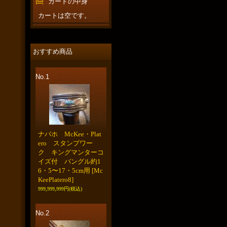
カートの中身
カートは空です。
おすすめ商品
No.1
ナバホ McKee・Plat
ero スタンプワー
ク キングマンターコ
イズ付 バングル約1
6・5〜17・5cm用
[Mc
KeePlatero8]
999,999,999円
(税込)
No.2