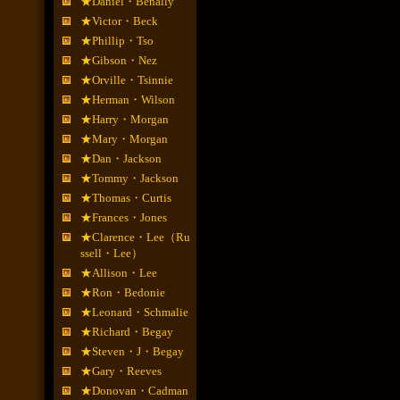
★Daniel・Benally
★Victor・Beck
★Phillip・Tso
★Gibson・Nez
★Orville・Tsinnie
★Herman・Wilson
★Harry・Morgan
★Mary・Morgan
★Dan・Jackson
★Tommy・Jackson
★Thomas・Curtis
★Frances・Jones
★Clarence・Lee（Ru
ssell・Lee）
★Allison・Lee
★Ron・Bedonie
★Leonard・Schmalie
★Richard・Begay
★Steven・J・Begay
★Gary・Reeves
★Donovan・Cadman