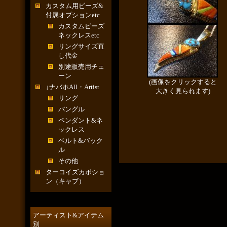
カスタム用ビーズ&
付属オプションetc
カスタムビーズ
ネックレスetc
リングサイズ直
し代金
別途販売用チェ
ーン
(画像をクリックすると
↓ナバホAll・Artist
大きく見られます)
リング
バングル
ペンダント&ネ
ックレス
ベルト&バック
ル
その他
ターコイズカボショ
ン（キャブ）
アーティスト&アイテム
別