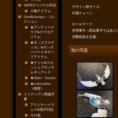
SHOPオリジナル作品
デザイン部サイズ
:
小物アイテム
付属チェーン
:
Used&Antique・コレ
クション
ホールマーク
:
★アンティーク
管理番号（商品番号ではあり
ラグ&チマヨア
イテム
消費税抜き定価
:
★卍（スワステ
ィカ）&サンダ
他の写真
ーバードモチー
フアイテム
★ナジャ&スカ
ッシュブロッサ
ムネックレス
★Other・Jewelry
★collectables
（雑貨）
インディアン関連洋
書
アリゾナハイウ
ェイ&他月刊誌
その他