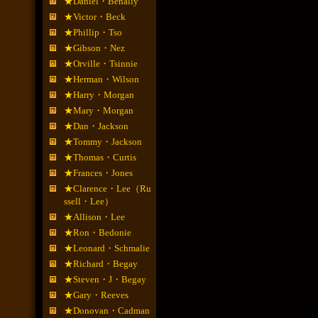
★Daniel・Benally
★Victor・Beck
★Phillip・Tso
★Gibson・Nez
★Orville・Tsinnie
★Herman・Wilson
★Harry・Morgan
★Mary・Morgan
★Dan・Jackson
★Tommy・Jackson
★Thomas・Curtis
★Frances・Jones
★Clarence・Lee（Ru
ssell・Lee）
★Allison・Lee
★Ron・Bedonie
★Leonard・Schmalie
★Richard・Begay
★Steven・J・Begay
★Gary・Reeves
★Donovan・Cadman