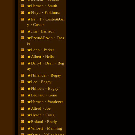
★Herman・Smith
★Floyd・Parkhurst
★Ira・T・Custer&Gar
y・Custer
★Jim・Harrison
★Ervin&Erwin・Tsos
ie
★Lonn・Parker
★Albert・Nells
★Darryl・Dean・Beg
ay
★Philander・Begay
★Lee・Begay
★Philbert・Begay
★Leonard・Gene
★Herman・Vandever
★Alfred・Joe
★Hyson・Craig
★Roland・Brady
★Wilbert・Manning
★Steve・Yellowhorse