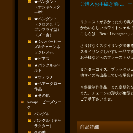
★ペンダント
ご購入お手続き前に、一
（ナジャ&スタ
ー型）
★ペンダント
リクエストが多かったので再
（クロス&ドラ
かわいらしいホワイトシェル
ゴンフライ型）
こちらは「Ben・Livingst
（ズニ含）
★シルバービー
さりげなくスタイリング出来
ズ&チェーンネ
スタイリングしやすい一品で
ックレスetc
お子様などへのファーストジ
★ピアス
★バックル&ベ
またターコイズ、ブラックジ
ルト
他サイズも出品している場合
★ウォッチ
★ベアークロー
※多量制作作品、また定期的
作品
また、チェーンの形状が角型
★その他
ご了承下さいませ。
Navajo ビーズワー
ク
バングル
バングル（キャ
ラクター）
商品詳細
その他