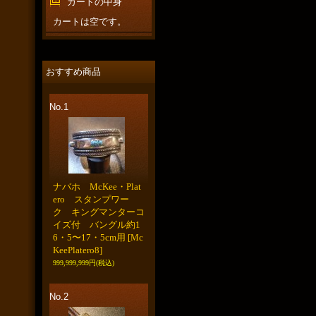
カートの中身
カートは空です。
おすすめ商品
No.1
ナバホ McKee・Plat
ero スタンプワー
ク キングマンターコ
イズ付 バングル約1
6・5〜17・5cm用
[Mc
KeePlatero8]
999,999,999円
(税込)
No.2