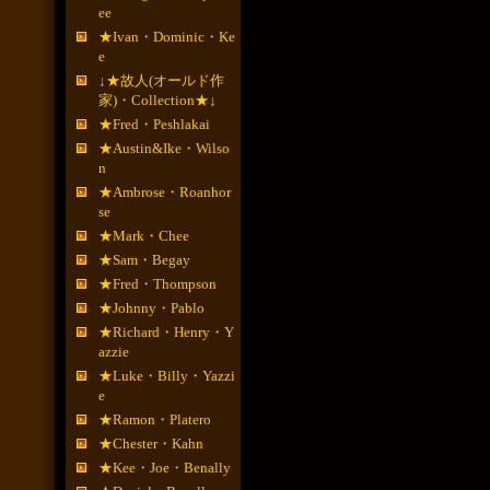
ee
★Ivan・Dominic・Ke
e
↓★故人(オールド作
家)・Collection★↓
★Fred・Peshlakai
★Austin&Ike・Wilso
n
★Ambrose・Roanhor
se
★Mark・Chee
★Sam・Begay
★Fred・Thompson
★Johnny・Pablo
★Richard・Henry・Y
azzie
★Luke・Billy・Yazzi
e
★Ramon・Platero
★Chester・Kahn
★Kee・Joe・Benally