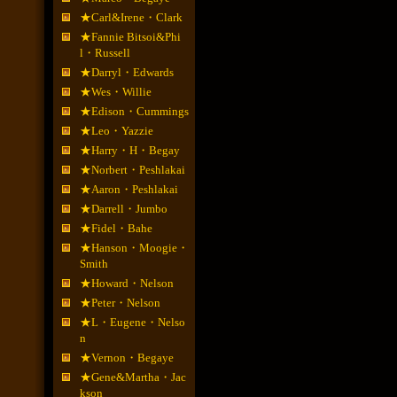
★Carl&Irene・Clark
★Fannie Bitsoi&Phi
l・Russell
★Darryl・Edwards
★Wes・Willie
★Edison・Cummings
★Leo・Yazzie
★Harry・H・Begay
★Norbert・Peshlakai
★Aaron・Peshlakai
★Darrell・Jumbo
★Fidel・Bahe
★Hanson・Moogie・
Smith
★Howard・Nelson
★Peter・Nelson
★L・Eugene・Nelso
n
★Vernon・Begaye
★Gene&Martha・Jac
kson