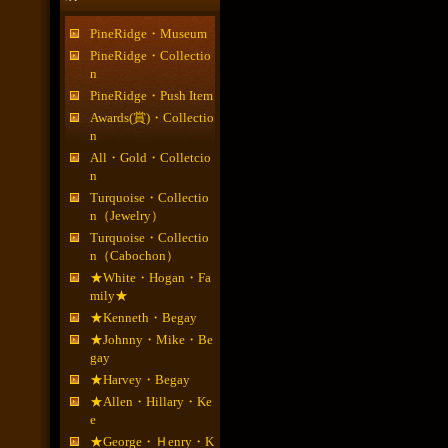
PineRidge・Museum
PineRidge・Collectio
n
PineRidge・Push Item
Awards(賞)・Collectio
n
All・Gold・Colletcio
n
Turquoise・Collectio
n（Jewelry）
Turquoise・Collectio
n（Cabochon）
★White・Hogan・Fa
mily★
★Kenneth・Begay
★Johnny・Mike・Be
gay
★Harvey・Begay
★Allen・Hillary・Ke
e
★George・Ｈenry・K