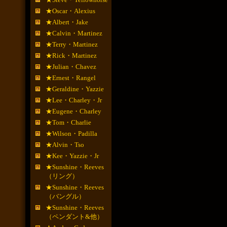
★Oscar・Alexius
★Albert・Jake
★Calvin・Martinez
★Terry・Martinez
★Rick・Martinez
★Julian・Chavez
★Ernest・Rangel
★Geraldine・Yazzie
★Lee・Charley・Jr
★Eugene・Charley
★Tom・Charlie
★Wilson・Padilla
★Alvin・Tso
★Kee・Yazzie・Jr
★Sunshine・Reeves
（リング）
★Sunshine・Reeves
（バングル）
★Sunshine・Reeves
（ペンダント&他）