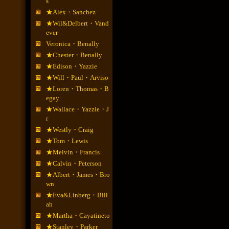
s
★Alex・Sanchez
★Wil&Delbert・Vand
ever
Veronica・Benally
★Chester・Benally
★Edison・Yazzie
★Will・Paul・Arviso
★Loren・Thomas・B
egay
★Wallace・Yazzie・J
r
★Westly・Craig
★Tom・Lewis
★Melvin・Francis
★Calvin・Peterson
★Albert・James・Bro
wn
★Eva&Linberg・Bill
ah
★Martha・Cayatineto
★Stanley・Parker