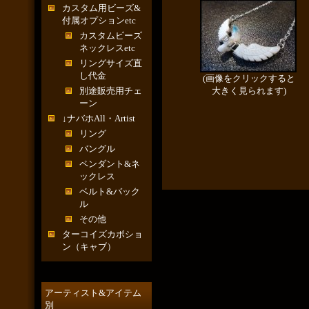
カスタム用ビーズ&
付属オプションetc
カスタムビーズ
ネックレスetc
リングサイズ直
し代金
(画像をクリックすると
別途販売用チェ
大きく見られます)
ーン
↓ナバホAll・Artist
リング
バングル
ペンダント&ネ
ックレス
ベルト&バック
ル
その他
ターコイズカボショ
ン（キャブ）
アーティスト&アイテム
別