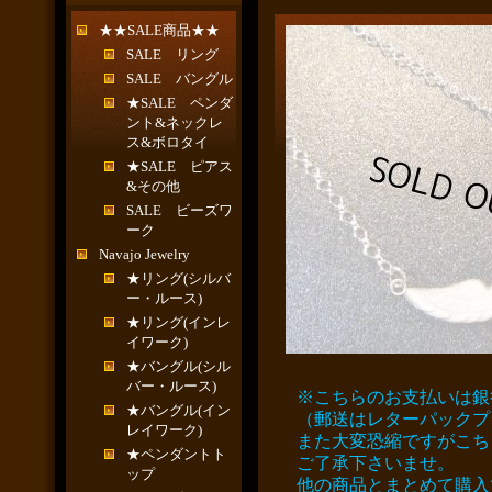
★★SALE商品★★
SALE リング
SALE バングル
★SALE ペンダ
ント&ネックレ
ス&ボロタイ
★SALE ピアス
&その他
SALE ビーズワ
ーク
Navajo Jewelry
★リング(シルバ
ー・ルース)
★リング(インレ
イワーク)
★バングル(シル
バー・ルース)
※こちらのお支払いは銀
★バングル(イン
（郵送はレターパックプ
レイワーク)
また大変恐縮ですがこち
★ペンダントト
ご了承下さいませ。
ップ
他の商品とまとめて購入