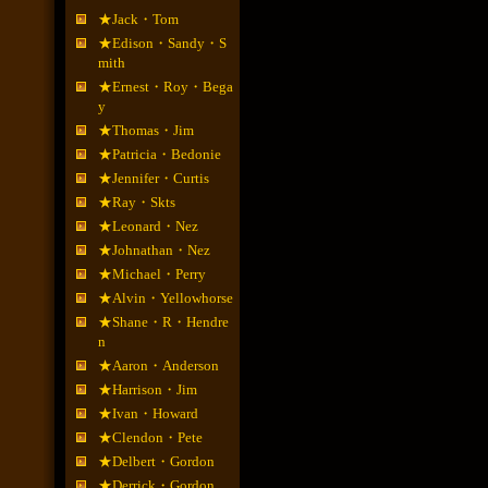
★Jack・Tom
★Edison・Sandy・S
mith
★Ernest・Roy・Bega
y
★Thomas・Jim
★Patricia・Bedonie
★Jennifer・Curtis
★Ray・Skts
★Leonard・Nez
★Johnathan・Nez
★Michael・Perry
★Alvin・Yellowhorse
★Shane・R・Hendre
n
★Aaron・Anderson
★Harrison・Jim
★Ivan・Howard
★Clendon・Pete
★Delbert・Gordon
★Derrick・Gordon