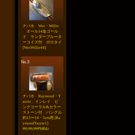
ナバホ Wes・Willie
オール14金ゴール
ド ランダーブルータ
ーコイズ付 ボロタイ
[WesWillie44]
No.3
ナバホ Raymond・Y
azzie インレイ ピ
ンクコーラル&カラー
ストーン付 バングル
約15〜16・5cm用
[Ra
ymondYazzie1]
999,999,999円
(税込)