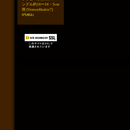
ングル約16〜16・5cm
用
[VernonHaskie7]
0円
(税込)