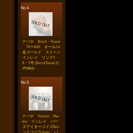
No.4
ナバホ Boyd・Tsosie
70〜80S オール14
金ゴールド ストーン
インレイ リング1
9・5号
[BoydTsosie3]
0円
(税込)
No.5
ナバホ Vernon・Has
kie インレイ バー
ズアイターコイズ&レ
ッドコーラルetc バ