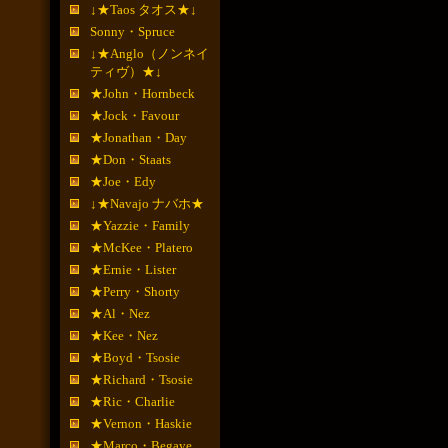
↓★Taos タオス★↓
Sonny・Spruce
↓★Anglo（ノンネイ
ティヴ）★↓
★John・Hornbeck
★Jock・Favour
★Jonathan・Day
★Don・Staats
★Joe・Edy
↓★Navajo ナバホ★
★Yazzie・Family
★McKee・Platero
★Ernie・Lister
★Perry・Shorty
★Al・Nez
★Kee・Nez
★Boyd・Tsosie
★Richard・Tsosie
★Ric・Charlie
★Vernon・Haskie
★Marco・Begaye