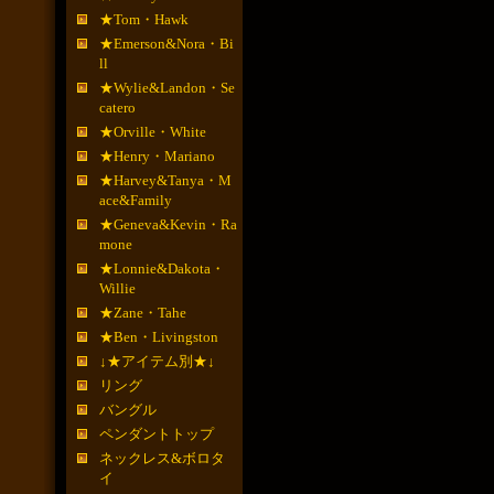
★Tom・Hawk
★Emerson&Nora・Bi
ll
★Wylie&Landon・Se
catero
★Orville・White
★Henry・Mariano
★Harvey&Tanya・M
ace&Family
★Geneva&Kevin・Ra
mone
★Lonnie&Dakota・
Willie
★Zane・Tahe
★Ben・Livingston
↓★アイテム別★↓
リング
バングル
ペンダントトップ
ネックレス&ボロタ
イ