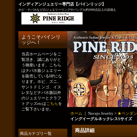
インディアンジュエリー専門店【パインリッジ】
ホピ・ナバホなどのジュエリーリングやバングル約5000点以上の品揃え
ようこそパインリ
ッジへ！
当店ホームページをご
覧頂き、誠にありがと
う御座います。こちら
はナバホ族ジュエリー
を販売しているHPにな
ります。ホピ、ズニ、
サントドミンゴ、イス
レタなどナバホ族以外
のジュエリーとクラフ
トグッズetcは
こちら
を
ご覧下さいませ。
ホーム
｜ Navajo Jewelry >
★ペンダ
イングイーグルネックレスSサイズ
商品詳細
商品カテゴリ一覧