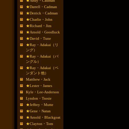
★Andy・Cadman
★Darrell・Cadman
★Derrick・Cadman
★Charlie・John
★Richard・Jim
★Arnold・Goodluck
★David・Tune
★Ray・Adakai（リ
ング）
★Ray・Adakai（バ
ングル）
★Ray・Adakai（ペ
ンダント他）
Matthew・Jack
★Lester・James
Kyle・Lee-Anderson
Lyndon・Tsosie
★Jeffrey・Mutte
★Gene・Natan
★Arnold・Blackgoat
★Clayton・Tom