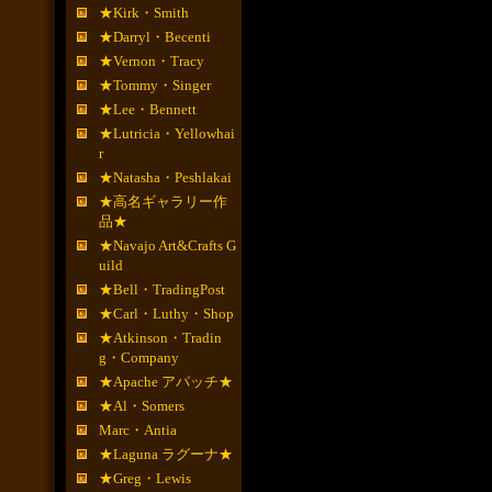
★Kirk・Smith
★Darryl・Becenti
★Vernon・Tracy
★Tommy・Singer
★Lee・Bennett
★Lutricia・Yellowhai
r
★Natasha・Peshlakai
★高名ギャラリー作
品★
★Navajo Art&Crafts G
uild
★Bell・TradingPost
★Carl・Luthy・Shop
★Atkinson・Tradin
g・Company
★Apache アパッチ★
★Al・Somers
Marc・Antia
★Laguna ラグーナ★
★Greg・Lewis