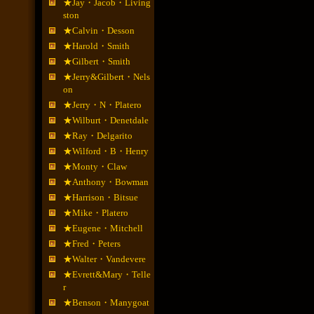
★Jay・Jacob・Living
ston
★Calvin・Desson
★Harold・Smith
★Gilbert・Smith
★Jerry&Gilbert・Nels
on
★Jerry・N・Platero
★Wilburt・Denetdale
★Ray・Delgarito
★Wilford・B・Henry
★Monty・Claw
★Anthony・Bowman
★Harrison・Bitsue
★Mike・Platero
★Eugene・Mitchell
★Fred・Peters
★Walter・Vandevere
★Evrett&Mary・Telle
r
★Benson・Manygoat