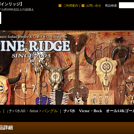
パインリッジ】
ご利用案内
｜
お問い合せ
商品検索
:
ル約5000点以上の品揃え
ム
｜ ↓ナバホAll・Artist >
バングル
｜
ナバホ Victor・Beck オール14
品詳細