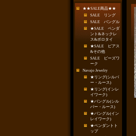
★★SALE商品★★
SALE リング
SALE バングル
★SALE ペンダ
ント&ネックレ
ス&ボロタイ
★SALE ピアス
&その他
SALE ビーズワ
ーク
Navajo Jewelry
★リング(シルバ
ー・ルース)
★リング(インレ
イワーク)
★バングル(シル
バー・ルース)
★バングル(イン
レイワーク)
★ペンダントト
ップ