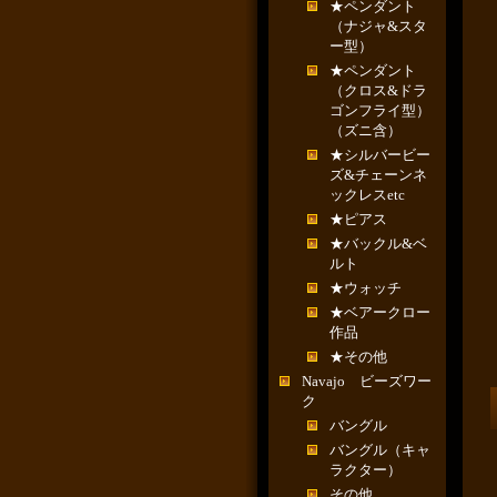
★ペンダント
（ナジャ&スタ
ー型）
★ペンダント
（クロス&ドラ
ゴンフライ型）
（ズニ含）
★シルバービー
ズ&チェーンネ
ックレスetc
★ピアス
★バックル&ベ
ルト
★ウォッチ
★ベアークロー
作品
★その他
Navajo ビーズワー
ク
バングル
バングル（キャ
ラクター）
その他