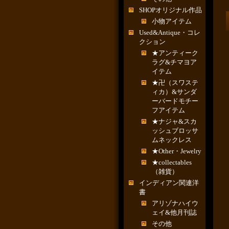
SHOPオリジナル作品
小物アイテム
Used&Antique・コレ
クション
★アンティーク
ラグ&チマヨア
イテム
★卍（スワステ
ィカ）&サンダ
ーバードモチー
フアイテム
★ナジャ&スカ
ッシュブロッサ
ムネックレス
★Other・Jewelry
★collectables
（雑貨）
インディアン関連洋
書
アリゾナハイウ
ェイ&他月刊誌
その他