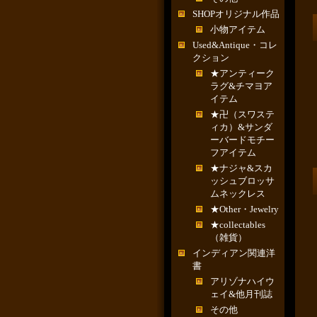
SHOPオリジナル作品
小物アイテム
Used&Antique・コレ
クション
★アンティーク
ラグ&チマヨア
イテム
★卍（スワステ
ィカ）&サンダ
ーバードモチー
フアイテム
★ナジャ&スカ
ッシュブロッサ
ムネックレス
★Other・Jewelry
★collectables
（雑貨）
インディアン関連洋
書
アリゾナハイウ
ェイ&他月刊誌
その他