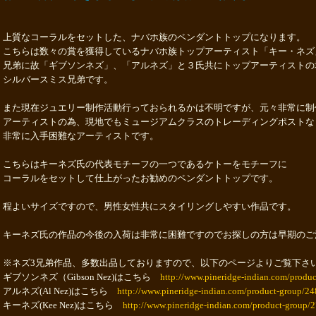
上質なコーラルをセットした、ナバホ族のペンダントトップになります。
こちらは数々の賞を獲得しているナバホ族トップアーティスト「キー・ネズ
兄弟に故「ギブソンネズ」、「アルネズ」と３氏共にトップアーティストの
シルバースミス兄弟です。
また現在ジュエリー制作活動行っておられるかは不明ですが、元々非常に制
アーティストの為、現地でもミュージアムクラスのトレーディングポストな
非常に入手困難なアーティストです。
こちらはキーネズ氏の代表モチーフの一つであるケトーをモチーフに
コーラルをセットして仕上がったお勧めのペンダントトップです。
程よいサイズですので、男性女性共にスタイリングしやすい作品です。
キーネズ氏の作品の今後の入荷は非常に困難ですのでお探しの方は早期のご
※ネズ3兄弟作品、多数出品しておりますので、以下のページよりご覧下さ
ギブソンネズ（Gibson Nez)はこちら
http://www.pineridge-indian.com/produc
アルネズ(Al Nez)はこちら
http://www.pineridge-indian.com/product-group/24
キーネズ(Kee Nez)はこちら
http://www.pineridge-indian.com/product-group/