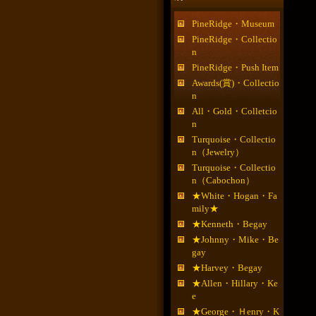
PineRidge・Museum
PineRidge・Collectio
n
PineRidge・Push Item
Awards(賞)・Collectio
n
All・Gold・Colletcio
n
Turquoise・Collectio
n（Jewelry）
Turquoise・Collectio
n（Cabochon）
★White・Hogan・Fa
mily★
★Kenneth・Begay
★Johnny・Mike・Be
gay
★Harvey・Begay
★Allen・Hillary・Ke
e
★George・Ｈenry・K