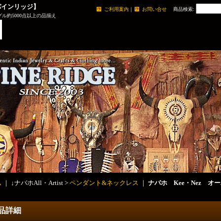
パインリッジ】
ご利用案内
｜
お問い合せ
商品検索
:
ル約5000点以上の品揃え
ム
｜ ↓ナバホAll・Artist >
ペンダント&ネックレス
｜
ナバホ Kee・Nez 
品詳細