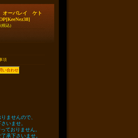
z オーバレイ ケト
OP
[
KeeNez38
]
円
(税込)
事項
おりませんので、
下さいませ。
行っておりません。
ご了承下さいませ。