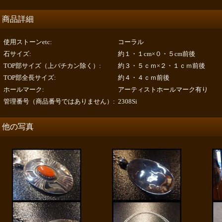
商品詳細
使用ストーンetc
:
コーラル
石サイズ
:
約１・１cm×０・５cm前後
TOP部サイズ（上バチカン除く）
:
約３・５ｃｍ×２・１ｃｍ前後
TOP部全長サイズ
:
約４・４ｃｍ前後
ホールマーク
:
アーティストホールマーク有り
管理番号（商品番号ではありません）
:
2308Si
他の写真