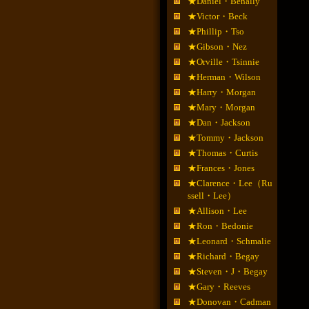
★Daniel・Benally
★Victor・Beck
★Phillip・Tso
★Gibson・Nez
★Orville・Tsinnie
★Herman・Wilson
★Harry・Morgan
★Mary・Morgan
★Dan・Jackson
★Tommy・Jackson
★Thomas・Curtis
★Frances・Jones
★Clarence・Lee（Ru
ssell・Lee）
★Allison・Lee
★Ron・Bedonie
★Leonard・Schmalie
★Richard・Begay
★Steven・J・Begay
★Gary・Reeves
★Donovan・Cadman