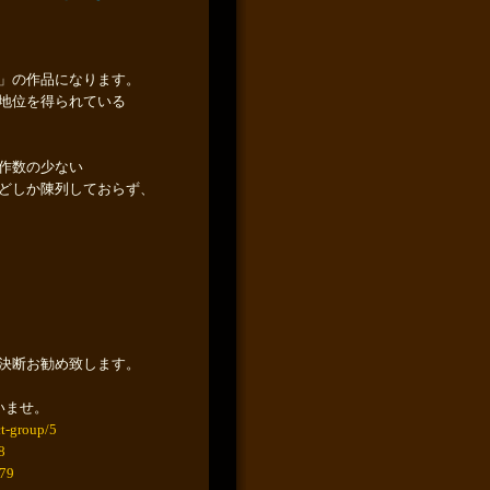
」の作品になります。
地位を得られている
作数の少ない
どしか陳列しておらず、
決断お勧め致します。
いませ。
t-group/5
8
279