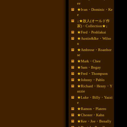
ee
★Ivan・Dominic・Ke
e
↓★故人(オールド作
家)・Collection★↓
★Fred・Peshlakai
★Austin&Ike・Wilso
n
★Ambrose・Roanhor
se
★Mark・Chee
★Sam・Begay
★Fred・Thompson
★Johnny・Pablo
★Richard・Henry・Y
azzie
★Luke・Billy・Yazzi
e
★Ramon・Platero
★Chester・Kahn
★Kee・Joe・Benally