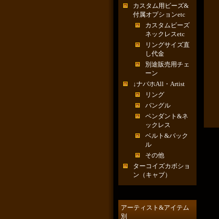
カスタム用ビーズ&
付属オプションetc
カスタムビーズ
ネックレスetc
リングサイズ直
し代金
別途販売用チェ
ーン
↓ナバホAll・Artist
リング
バングル
ペンダント&ネ
ックレス
ベルト&バック
ル
その他
ターコイズカボショ
ン（キャブ）
アーティスト&アイテム
別