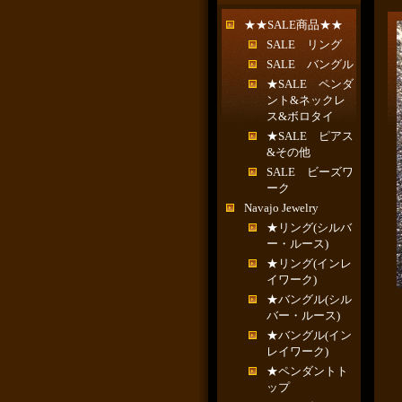
★★SALE商品★★
SALE リング
SALE バングル
★SALE ペンダ
ント&ネックレ
ス&ボロタイ
★SALE ピアス
&その他
SALE ビーズワ
ーク
Navajo Jewelry
★リング(シルバ
ー・ルース)
★リング(インレ
イワーク)
★バングル(シル
バー・ルース)
★バングル(イン
レイワーク)
★ペンダントト
ップ