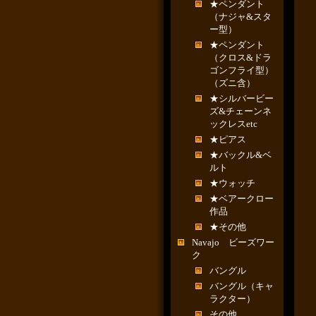
★ペンダント
（ナジャ&スタ
ー型）
★ペンダント
（クロス&ドラ
ゴンフライ型）
（ズニ含）
★シルバービー
ズ&チェーンネ
ックレスetc
★ピアス
★バックル&ベ
ルト
★ウォッチ
★ベアークロー
作品
★その他
Navajo ビーズワー
ク
バングル
バングル（キャ
ラクター）
その他