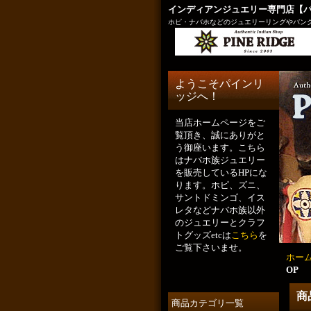
インディアンジュエリー専門店【
ホピ・ナバホなどのジュエリーリングやバング
ようこそパインリ
ッジへ！
当店ホームページをご
覧頂き、誠にありがと
う御座います。こちら
はナバホ族ジュエリー
を販売しているHPにな
ります。ホピ、ズニ、
サントドミンゴ、イス
レタなどナバホ族以外
のジュエリーとクラフ
トグッズetcは
こちら
を
ご覧下さいませ。
ホー
OP
商
商品カテゴリ一覧