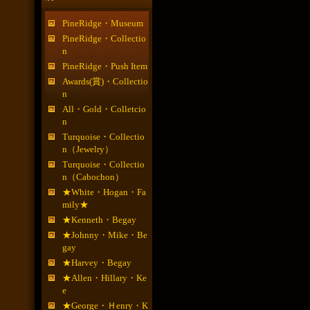
PineRidge・Museum
PineRidge・Collectio
n
PineRidge・Push Item
Awards(賞)・Collectio
n
All・Gold・Colletcio
n
Turquoise・Collectio
n（Jewelry）
Turquoise・Collectio
n（Cabochon）
★White・Hogan・Fa
mily★
★Kenneth・Begay
★Johnny・Mike・Be
gay
★Harvey・Begay
★Allen・Hillary・Ke
e
★George・Ｈenry・K