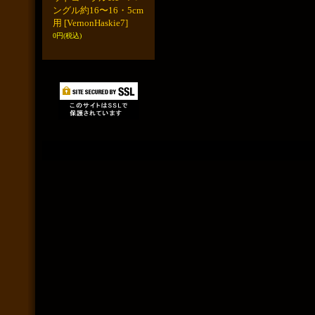
ングル約16〜16・5cm
用
[VernonHaskie7]
0円
(税込)