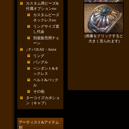
カスタム用ビーズ&
付属オプションetc
カスタムビーズ
ネックレスetc
リングサイズ直
し代金
(画像をクリックすると
別途販売用チェ
大きく見られます)
ーン
↓ナバホAll・Artist
リング
バングル
ペンダント&ネ
ックレス
ベルト&バック
ル
その他
ターコイズカボショ
ン（キャブ）
アーティスト&アイテム
別