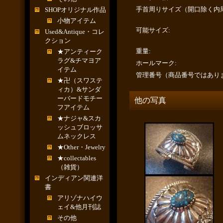
手首周りサイズ（開口除く内
SHOPオリジナル作品
小物アイテム
可能サイズ
:
Used&Antique・コレ
クション
重量
:
★アンティーク
ラグ&チマヨア
ホールマーク
:
イテム
管理番号（商品番号ではあり
★卍（スワステ
ィカ）&サンダ
ーバードモチー
他の写真
フアイテム
★ナジャ&スカ
ッシュブロッサ
ムネックレス
★Other・Jewelry
★collectables
（雑貨）
インディアン関連洋
書
アリゾナハイウ
ェイ&他月刊誌
その他