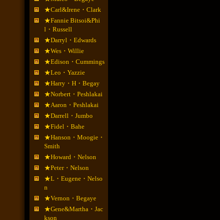
★Carl&Irene・Clark
★Fannie Bitsoi&Phi
l・Russell
★Darryl・Edwards
★Wes・Willie
★Edison・Cummings
★Leo・Yazzie
★Harry・H・Begay
★Norbert・Peshlakai
★Aaron・Peshlakai
★Darrell・Jumbo
★Fidel・Bahe
★Hanson・Moogie・
Smith
★Howard・Nelson
★Peter・Nelson
★L・Eugene・Nelso
n
★Vernon・Begaye
★Gene&Martha・Jac
kson