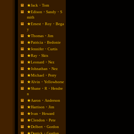
★Jack・Tom
★Edison・Sandy・S
mith
★Ernest・Roy・Bega
y
★Thomas・Jim
★Patricia・Bedonie
★Jennifer・Curtis
★Ray・Skts
★Leonard・Nez
★Johnathan・Nez
★Michael・Perry
★Alvin・Yellowhorse
★Shane・R・Hendre
n
★Aaron・Anderson
★Harrison・Jim
★Ivan・Howard
★Clendon・Pete
★Delbert・Gordon
★Derrick・Gordon