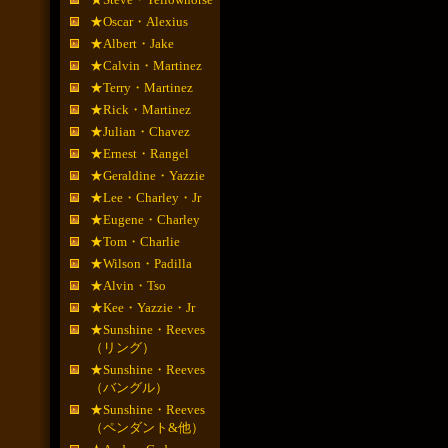
★Oscar・Alexius
★Albert・Jake
★Calvin・Martinez
★Terry・Martinez
★Rick・Martinez
★Julian・Chavez
★Ernest・Rangel
★Geraldine・Yazzie
★Lee・Charley・Jr
★Eugene・Charley
★Tom・Charlie
★Wilson・Padilla
★Alvin・Tso
★Kee・Yazzie・Jr
★Sunshine・Reeves
（リング）
★Sunshine・Reeves
（バングル）
★Sunshine・Reeves
（ペンダント&他）