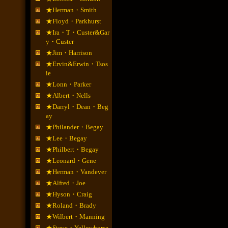
★Herman・Smith
★Floyd・Parkhurst
★Ira・T・Custer&Gar
y・Custer
★Jim・Harrison
★Ervin&Erwin・Tsos
ie
★Lonn・Parker
★Albert・Nells
★Darryl・Dean・Beg
ay
★Philander・Begay
★Lee・Begay
★Philbert・Begay
★Leonard・Gene
★Herman・Vandever
★Alfred・Joe
★Hyson・Craig
★Roland・Brady
★Wilbert・Manning
★Steve・Yellowhorse