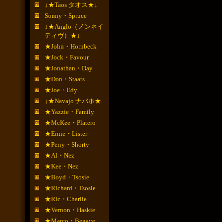
↓★Taos タオス★↓
Sonny・Spruce
↓★Anglo（ノンネイ
ティヴ）★↓
★John・Hornbeck
★Jock・Favour
★Jonathan・Day
★Don・Staats
★Joe・Edy
↓★Navajo ナバホ★
★Yazzie・Family
★McKee・Platero
★Ernie・Lister
★Perry・Shorty
★Al・Nez
★Kee・Nez
★Boyd・Tsosie
★Richard・Tsosie
★Ric・Charlie
★Vernon・Haskie
★Marco・Begaye