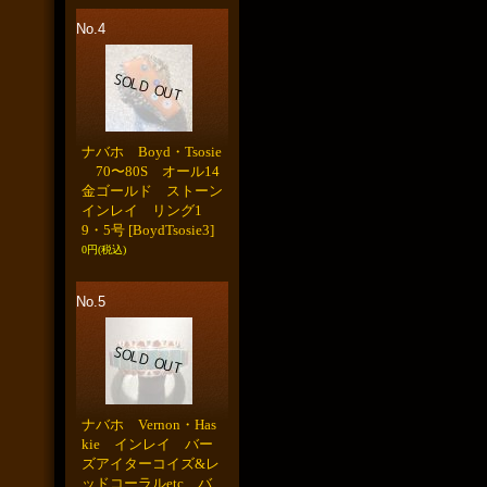
No.4
ナバホ Boyd・Tsosie
70〜80S オール14
金ゴールド ストーン
インレイ リング1
9・5号
[BoydTsosie3]
0円
(税込)
No.5
ナバホ Vernon・Has
kie インレイ バー
ズアイターコイズ&レ
ッドコーラルetc バ