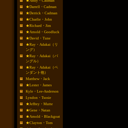
★Andy・Cadman
★Darrell・Cadman
★Derrick・Cadman
★Charlie・John
★Richard・Jim
★Arnold・Goodluck
★David・Tune
★Ray・Adakai（リ
ング）
★Ray・Adakai（バ
ングル）
★Ray・Adakai（ペ
ンダント他）
Matthew・Jack
★Lester・James
Kyle・Lee-Anderson
Lyndon・Tsosie
★Jeffrey・Mutte
★Gene・Natan
★Arnold・Blackgoat
★Clayton・Tom