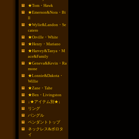
★Tom・Hawk
★Emerson&Nora・Bi
ll
★Wylie&Landon・Se
catero
★Orville・White
★Henry・Mariano
★Harvey&Tanya・M
ace&Family
★Geneva&Kevin・Ra
mone
★Lonnie&Dakota・
Willie
★Zane・Tahe
★Ben・Livingston
↓★アイテム別★↓
リング
バングル
ペンダントトップ
ネックレス&ボロタ
イ