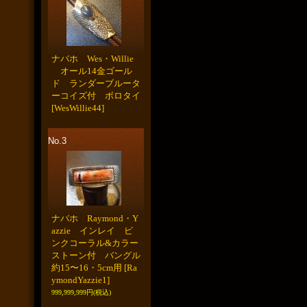
ナバホ Wes・Willie
オール14金ゴール
ド ランダーブルータ
ーコイズ付 ボロタイ
[WesWillie44]
No.3
ナバホ Raymond・Y
azzie インレイ ピ
ンクコーラル&カラー
ストーン付 バングル
約15〜16・5cm用
[Ra
ymondYazzie1]
999,999,999円
(税込)