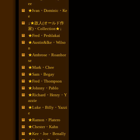
ee
★Ivan・Dominic・Ke
e
↓★故人(オールド作
家)・Collection★↓
★Fred・Peshlakai
★Austin&Ike・Wilso
n
★Ambrose・Roanhor
se
★Mark・Chee
★Sam・Begay
★Fred・Thompson
★Johnny・Pablo
★Richard・Henry・Y
azzie
★Luke・Billy・Yazzi
e
★Ramon・Platero
★Chester・Kahn
★Kee・Joe・Benally