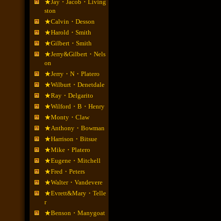
★Jay・Jacob・Living
ston
★Calvin・Desson
★Harold・Smith
★Gilbert・Smith
★Jerry&Gilbert・Nels
on
★Jerry・N・Platero
★Wilburt・Denetdale
★Ray・Delgarito
★Wilford・B・Henry
★Monty・Claw
★Anthony・Bowman
★Harrison・Bitsue
★Mike・Platero
★Eugene・Mitchell
★Fred・Peters
★Walter・Vandevere
★Evrett&Mary・Telle
r
★Benson・Manygoat