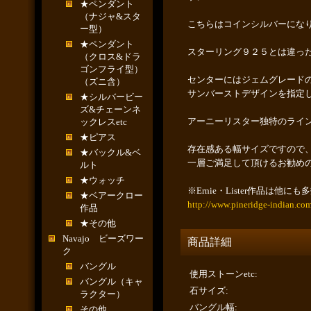
★ペンダント
（ナジャ&スタ
こちらはコインシルバーにな
ー型）
★ペンダント
スターリング９２５とは違っ
（クロス&ドラ
ゴンフライ型）
センターにはジェムグレード
（ズニ含）
サンバーストデザインを指定
★シルバービー
ズ&チェーンネ
アーニーリスター独特のライ
ックレスetc
★ピアス
存在感ある幅サイズですので
★バックル&ベ
一層ご満足して頂けるお勧め
ルト
★ウォッチ
※Ernie・Lister作品
★ベアークロー
http://www.pineridge-indian.co
作品
★その他
Navajo ビーズワー
商品詳細
ク
バングル
使用ストーンetc
:
バングル（キャ
石サイズ
:
ラクター）
バングル幅
:
その他