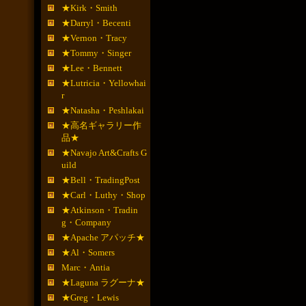
★Kirk・Smith
★Darryl・Becenti
★Vernon・Tracy
★Tommy・Singer
★Lee・Bennett
★Lutricia・Yellowhai
r
★Natasha・Peshlakai
★高名ギャラリー作
品★
★Navajo Art&Crafts G
uild
★Bell・TradingPost
★Carl・Luthy・Shop
★Atkinson・Tradin
g・Company
★Apache アパッチ★
★Al・Somers
Marc・Antia
★Laguna ラグーナ★
★Greg・Lewis