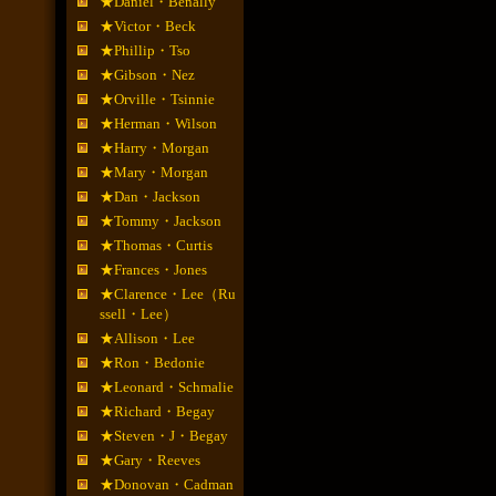
★Daniel・Benally
★Victor・Beck
★Phillip・Tso
★Gibson・Nez
★Orville・Tsinnie
★Herman・Wilson
★Harry・Morgan
★Mary・Morgan
★Dan・Jackson
★Tommy・Jackson
★Thomas・Curtis
★Frances・Jones
★Clarence・Lee（Ru
ssell・Lee）
★Allison・Lee
★Ron・Bedonie
★Leonard・Schmalie
★Richard・Begay
★Steven・J・Begay
★Gary・Reeves
★Donovan・Cadman