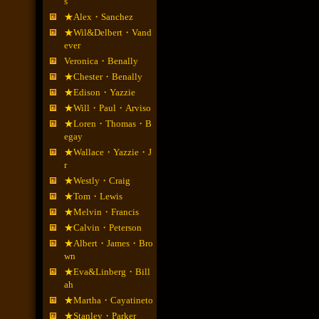
s
★Alex・Sanchez
★Wil&Delbert・Vand
ever
Veronica・Benally
★Chester・Benally
★Edison・Yazzie
★Will・Paul・Arviso
★Loren・Thomas・B
egay
★Wallace・Yazzie・J
r
★Westly・Craig
★Tom・Lewis
★Melvin・Francis
★Calvin・Peterson
★Albert・James・Bro
wn
★Eva&Linberg・Bill
ah
★Martha・Cayatineto
★Stanley・Parker