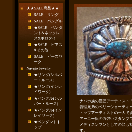
★★SALE商品★★
SALE リング
SALE バングル
★SALE ペンダ
ント&ネックレ
ス&ボロタイ
★SALE ピアス
&その他
SALE ビーズワ
ーク
Navajo Jewelry
★リング(シルバ
ー・ルース)
★リング(インレ
イワーク)
★バングル(シル
ナバホ族の巨匠アーティスト
バー・ルース)
義理兄弟のペリーショーティ
★バングル(イン
トップアーティストの一人で
レイワーク)
アーニー氏の力強いスタンプ
★ペンダントト
メディスンマンとしての顔も
ップ
す。