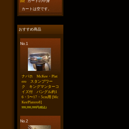
カートの中身
カートは空です。
おすすめ商品
No.1
ナバホ McKee・Plat
ero スタンプワー
ク キングマンターコ
イズ付 バングル約1
6・5〜17・5cm用
[Mc
KeePlatero8]
999,999,999円
(税込)
No.2