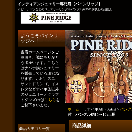
インディアンジュエリー専門店【パインリッジ】
ホピ・ナバホなどのジュエリーリングやバングル約5000点以上の品揃え
ようこそパインリ
ッジへ！
当店ホームページをご
覧頂き、誠にありがと
う御座います。こちら
はナバホ族ジュエリー
を販売しているHPにな
ります。ホピ、ズニ、
サントドミンゴ、イス
レタなどナバホ族以外
のジュエリーとクラフ
トグッズetcは
こちら
を
ご覧下さいませ。
ホーム
｜ ↓ナバホAll・Artist >
バング
付 バングル約15〜16cm用
商品詳細
商品カテゴリ一覧