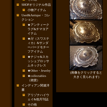
SHOPオリジナル作品
小物アイテム
Used&Antique・コレ
クション
★アンティーク
ラグ&チマヨア
イテム
★卍（スワステ
ィカ）&サンダ
ーバードモチー
フアイテム
★ナジャ&スカ
ッシュブロッサ
ムネックレス
★Other・Jewelry
(画像をクリックすると
★collectables
大きく見られます)
（雑貨）
インディアン関連洋
書
アリゾナハイウ
ェイ&他月刊誌
その他