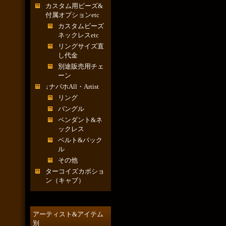
カスタム用ビーズ&
付属オプションetc
カスタムビーズ
ネックレスetc
リングサイズ直
し代金
別途販売用チェ
ーン
↓ナバホAll・Artist
リング
バングル
ペンダント&ネ
ックレス
ベルト&バック
ル
その他
ターコイズカボショ
ン（キャブ）
アーティスト&アイテム
別