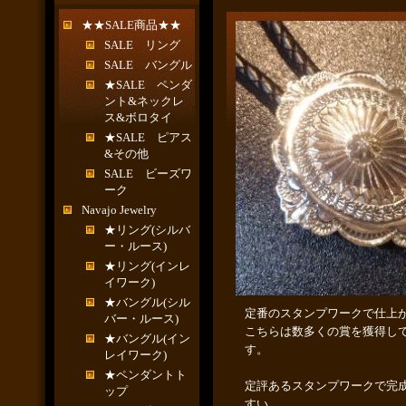
★★SALE商品★★
SALE リング
SALE バングル
★SALE ペンダ
ント&ネックレ
ス&ボロタイ
★SALE ピアス
&その他
SALE ビーズワ
ーク
Navajo Jewelry
★リング(シルバ
ー・ルース)
★リング(インレ
イワーク)
★バングル(シル
定番のスタンプワークで仕上
バー・ルース)
こちらは数多くの賞を獲得し
★バングル(イン
す。
レイワーク)
★ペンダントト
定評あるスタンプワークで完
ップ
すい