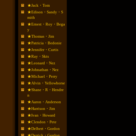
★Jack・Tom
★Edison・Sandy・S
mith
★Ernest・Roy・Bega
y
★Thomas・Jim
★Patricia・Bedonie
★Jennifer・Curtis
★Ray・Skts
★Leonard・Nez
★Johnathan・Nez
★Michael・Perry
★Alvin・Yellowhorse
★Shane・R・Hendre
n
★Aaron・Anderson
★Harrison・Jim
★Ivan・Howard
★Clendon・Pete
★Delbert・Gordon
★Derrick・Gordon