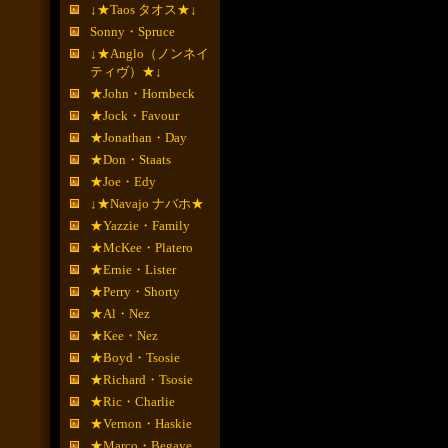
↓★Taos タオス★↓
Sonny・Spruce
↓★Anglo（ノンネイ
ティヴ）★↓
★John・Hornbeck
★Jock・Favour
★Jonathan・Day
★Don・Staats
★Joe・Edy
↓★Navajo ナバホ★
★Yazzie・Family
★McKee・Platero
★Ernie・Lister
★Perry・Shorty
★Al・Nez
★Kee・Nez
★Boyd・Tsosie
★Richard・Tsosie
★Ric・Charlie
★Vernon・Haskie
★Marco・Begaye