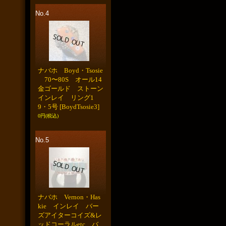
No.4
ナバホ Boyd・Tsosie
70〜80S オール14
金ゴールド ストーン
インレイ リング1
9・5号
[BoydTsosie3]
0円
(税込)
No.5
ナバホ Vernon・Has
kie インレイ バー
ズアイターコイズ&レ
ッドコーラルetc バ