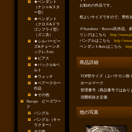
★ペンダント
お勧めの作品です。
（ナジャ&スタ
ー型）
程よいサイズですので、男性
★ペンダント
（クロス&ドラ
※Sunshine・Reeves
ゴンフライ型）
（ズニ含）
リングはこちら
http://www.p
バングルはこちら
http://www
★シルバービー
ズ&チェーンネ
ペンダント&etcはこちら
htt
ックレスetc
★ピアス
商品詳細
★バックル&ベ
ルト
TOP部サイズ（上バチカン除
★ウォッチ
★ベアークロー
ホールマーク
:
作品
管理番号（商品番号ではあり
★その他
消費税抜き定価
:
Navajo ビーズワー
ク
他の写真
バングル
バングル（キャ
ラクター）
その他