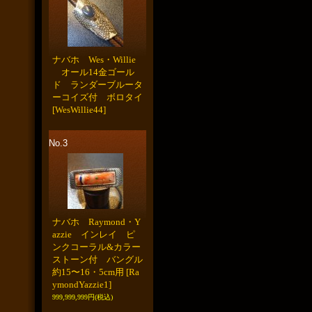
ナバホ Wes・Willie
オール14金ゴール
ド ランダーブルータ
ーコイズ付 ボロタイ
[WesWillie44]
No.3
ナバホ Raymond・Y
azzie インレイ ピ
ンクコーラル&カラー
ストーン付 バングル
約15〜16・5cm用
[Ra
ymondYazzie1]
999,999,999円
(税込)