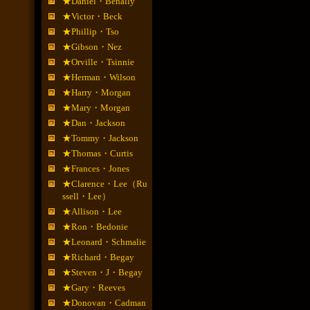
★Daniel・Benally
★Victor・Beck
★Phillip・Tso
★Gibson・Nez
★Orville・Tsinnie
★Herman・Wilson
★Harry・Morgan
★Mary・Morgan
★Dan・Jackson
★Tommy・Jackson
★Thomas・Curtis
★Frances・Jones
★Clarence・Lee（Ru
ssell・Lee）
★Allison・Lee
★Ron・Bedonie
★Leonard・Schmalie
★Richard・Begay
★Steven・J・Begay
★Gary・Reeves
★Donovan・Cadman