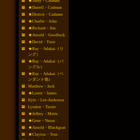
★Andy・Cadman
★Darrell・Cadman
★Derrick・Cadman
★Charlie・John
★Richard・Jim
★Arnold・Goodluck
★David・Tune
★Ray・Adakai（リ
ング）
★Ray・Adakai（バ
ングル）
★Ray・Adakai（ペ
ンダント他）
Matthew・Jack
★Lester・James
Kyle・Lee-Anderson
Lyndon・Tsosie
★Jeffrey・Mutte
★Gene・Natan
★Arnold・Blackgoat
★Clayton・Tom