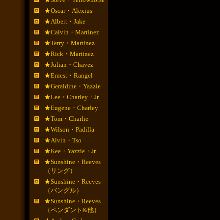
★Oscar・Alexius
★Albert・Jake
★Calvin・Martinez
★Terry・Martinez
★Rick・Martinez
★Julian・Chavez
★Ernest・Rangel
★Geraldine・Yazzie
★Lee・Charley・Jr
★Eugene・Charley
★Tom・Charlie
★Wilson・Padilla
★Alvin・Tso
★Kee・Yazzie・Jr
★Sunshine・Reeves
（リング）
★Sunshine・Reeves
（バングル）
★Sunshine・Reeves
（ペンダント&他）