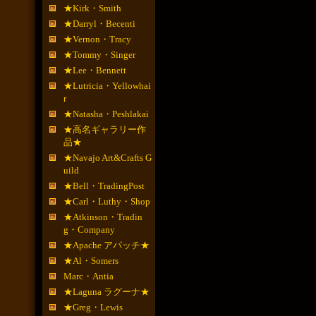
★Kirk・Smith
★Darryl・Becenti
★Vernon・Tracy
★Tommy・Singer
★Lee・Bennett
★Lutricia・Yellowhai
r
★Natasha・Peshlakai
★高名ギャラリー作
品★
★Navajo Art&Crafts G
uild
★Bell・TradingPost
★Carl・Luthy・Shop
★Atkinson・Tradin
g・Company
★Apache アパッチ★
★Al・Somers
Marc・Antia
★Laguna ラグーナ★
★Greg・Lewis