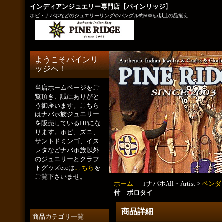
インディアンジュエリー専門店【パインリッジ】
ホピ・ナバホなどのジュエリーリングやバングル約5000点以上の品揃え
ようこそパインリ
ッジへ！
当店ホームページをご
覧頂き、誠にありがと
う御座います。こちら
はナバホ族ジュエリー
を販売しているHPにな
ります。ホピ、ズニ、
サントドミンゴ、イス
レタなどナバホ族以外
のジュエリーとクラフ
トグッズetcは
こちら
を
ご覧下さいませ。
ホーム
｜ ↓ナバホAll・Artist >
ペンダ
付 ボロタイ
商品詳細
商品カテゴリ一覧