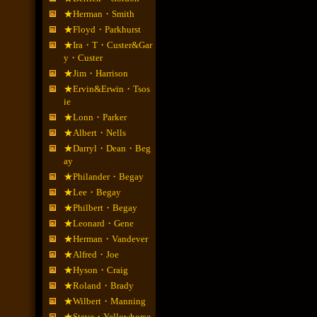
★Herman・Smith
★Floyd・Parkhurst
★Ira・T・Custer&Gar
y・Custer
★Jim・Harrison
★Ervin&Erwin・Tsos
ie
★Lonn・Parker
★Albert・Nells
★Darryl・Dean・Beg
ay
★Philander・Begay
★Lee・Begay
★Philbert・Begay
★Leonard・Gene
★Herman・Vandever
★Alfred・Joe
★Hyson・Craig
★Roland・Brady
★Wilbert・Manning
★Steve・Yellowhorse