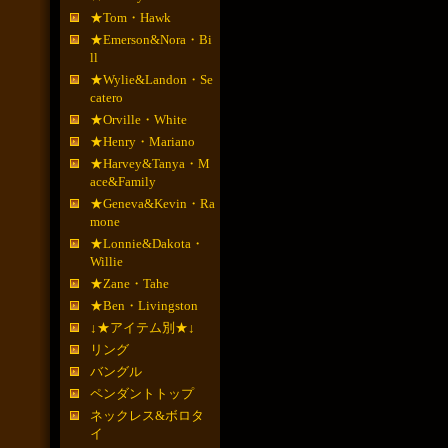
★Tom・Hawk
★Emerson&Nora・Bi
ll
★Wylie&Landon・Se
catero
★Orville・White
★Henry・Mariano
★Harvey&Tanya・M
ace&Family
★Geneva&Kevin・Ra
mone
★Lonnie&Dakota・
Willie
★Zane・Tahe
★Ben・Livingston
↓★アイテム別★↓
リング
バングル
ペンダントトップ
ネックレス&ボロタ
イ