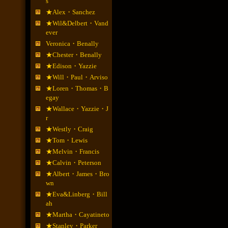
s
★Alex・Sanchez
★Wil&Delbert・Vand
ever
Veronica・Benally
★Chester・Benally
★Edison・Yazzie
★Will・Paul・Arviso
★Loren・Thomas・B
egay
★Wallace・Yazzie・J
r
★Westly・Craig
★Tom・Lewis
★Melvin・Francis
★Calvin・Peterson
★Albert・James・Bro
wn
★Eva&Linberg・Bill
ah
★Martha・Cayatineto
★Stanley・Parker