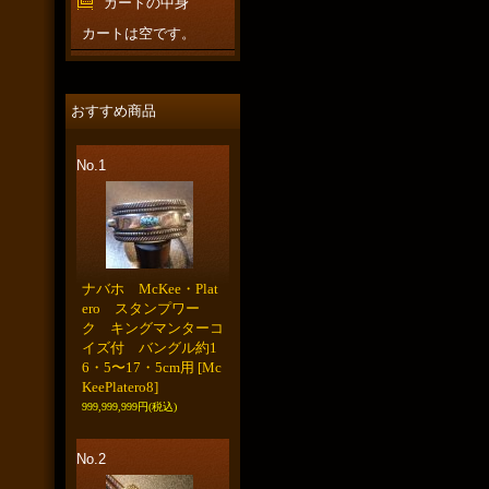
カートの中身
カートは空です。
おすすめ商品
No.1
ナバホ McKee・Plat
ero スタンプワー
ク キングマンターコ
イズ付 バングル約1
6・5〜17・5cm用
[Mc
KeePlatero8]
999,999,999円
(税込)
No.2