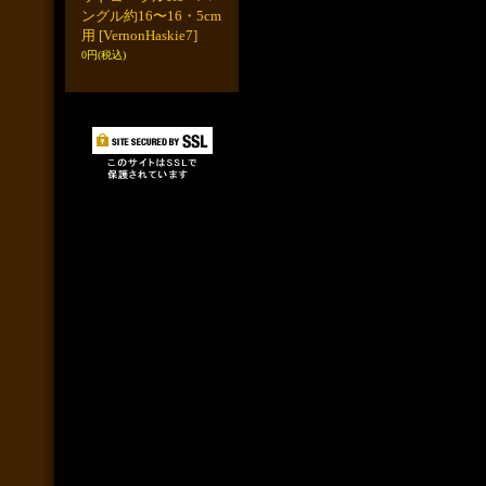
ングル約16〜16・5cm
用
[VernonHaskie7]
0円
(税込)