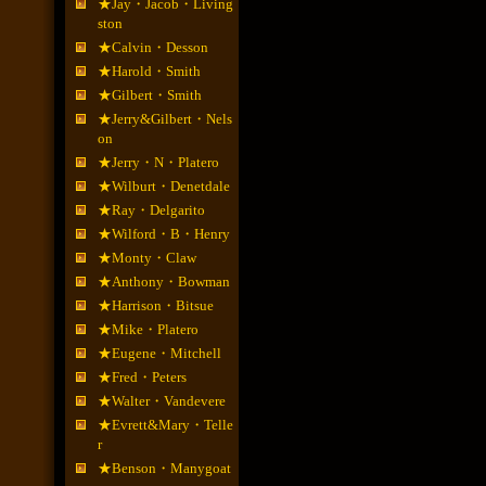
★Jay・Jacob・Living
ston
★Calvin・Desson
★Harold・Smith
★Gilbert・Smith
★Jerry&Gilbert・Nels
on
★Jerry・N・Platero
★Wilburt・Denetdale
★Ray・Delgarito
★Wilford・B・Henry
★Monty・Claw
★Anthony・Bowman
★Harrison・Bitsue
★Mike・Platero
★Eugene・Mitchell
★Fred・Peters
★Walter・Vandevere
★Evrett&Mary・Telle
r
★Benson・Manygoat