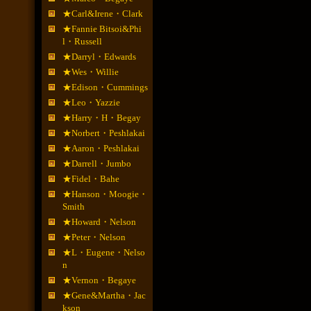
★Carl&Irene・Clark
★Fannie Bitsoi&Phi
l・Russell
★Darryl・Edwards
★Wes・Willie
★Edison・Cummings
★Leo・Yazzie
★Harry・H・Begay
★Norbert・Peshlakai
★Aaron・Peshlakai
★Darrell・Jumbo
★Fidel・Bahe
★Hanson・Moogie・
Smith
★Howard・Nelson
★Peter・Nelson
★L・Eugene・Nelso
n
★Vernon・Begaye
★Gene&Martha・Jac
kson