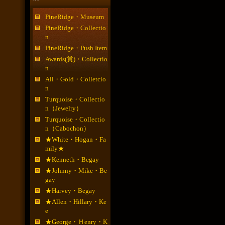
PineRidge・Museum
PineRidge・Collectio
n
PineRidge・Push Item
Awards(賞)・Collectio
n
All・Gold・Colletcio
n
Turquoise・Collectio
n（Jewelry）
Turquoise・Collectio
n（Cabochon）
★White・Hogan・Fa
mily★
★Kenneth・Begay
★Johnny・Mike・Be
gay
★Harvey・Begay
★Allen・Hillary・Ke
e
★George・Ｈenry・K