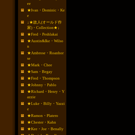
ee
★Ivan・Dominic・Ke
e
↓★故人(オールド作
家)・Collection★↓
★Fred・Peshlakai
★Austin&Ike・Wilso
n
★Ambrose・Roanhor
se
★Mark・Chee
★Sam・Begay
★Fred・Thompson
★Johnny・Pablo
★Richard・Henry・Y
azzie
★Luke・Billy・Yazzi
e
★Ramon・Platero
★Chester・Kahn
★Kee・Joe・Benally