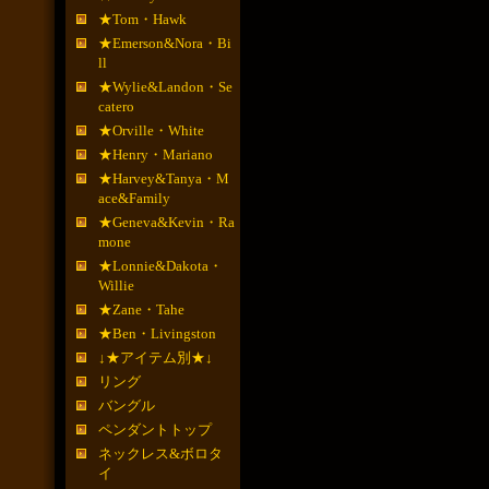
★Tom・Hawk
★Emerson&Nora・Bi
ll
★Wylie&Landon・Se
catero
★Orville・White
★Henry・Mariano
★Harvey&Tanya・M
ace&Family
★Geneva&Kevin・Ra
mone
★Lonnie&Dakota・
Willie
★Zane・Tahe
★Ben・Livingston
↓★アイテム別★↓
リング
バングル
ペンダントトップ
ネックレス&ボロタ
イ