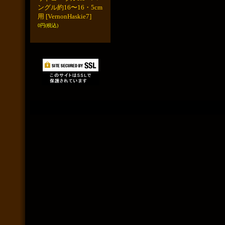
ングル約16〜16・5cm
用
[VernonHaskie7]
0円
(税込)