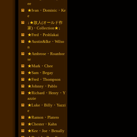
ee
★Ivan・Dominic・Ke
e
↓★故人(オールド作
家)・Collection★↓
★Fred・Peshlakai
★Austin&Ike・Wilso
n
★Ambrose・Roanhor
se
★Mark・Chee
★Sam・Begay
★Fred・Thompson
★Johnny・Pablo
★Richard・Henry・Y
azzie
★Luke・Billy・Yazzi
e
★Ramon・Platero
★Chester・Kahn
★Kee・Joe・Benally