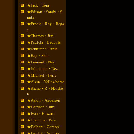
★Jack・Tom
★Edison・Sandy・S
mith
★Ernest・Roy・Bega
y
★Thomas・Jim
★Patricia・Bedonie
★Jennifer・Curtis
★Ray・Skts
★Leonard・Nez
★Johnathan・Nez
★Michael・Perry
★Alvin・Yellowhorse
★Shane・R・Hendre
n
★Aaron・Anderson
★Harrison・Jim
★Ivan・Howard
★Clendon・Pete
★Delbert・Gordon
★Derrick・Gordon