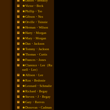
★Daniel・Benally
★Victor・Beck
★Phillip・Tso
★Gibson・Nez
★Orville・Tsinnie
★Herman・Wilson
★Harry・Morgan
★Mary・Morgan
★Dan・Jackson
★Tommy・Jackson
★Thomas・Curtis
★Frances・Jones
★Clarence・Lee（Ru
ssell・Lee）
★Allison・Lee
★Ron・Bedonie
★Leonard・Schmalie
★Richard・Begay
★Steven・J・Begay
★Gary・Reeves
★Donovan・Cadman