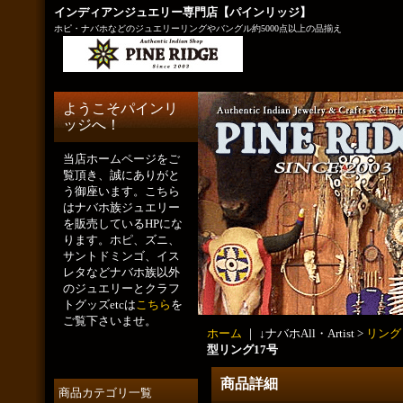
インディアンジュエリー専門店【パインリッジ】
ホピ・ナバホなどのジュエリーリングやバングル約5000点以上の品揃え
ようこそパインリ
ッジへ！
当店ホームページをご
覧頂き、誠にありがと
う御座います。こちら
はナバホ族ジュエリー
を販売しているHPにな
ります。ホピ、ズニ、
サントドミンゴ、イス
レタなどナバホ族以外
のジュエリーとクラフ
トグッズetcは
こちら
を
ご覧下さいませ。
ホーム
｜ ↓ナバホAll・Artist >
リング
型リング17号
商品詳細
商品カテゴリ一覧