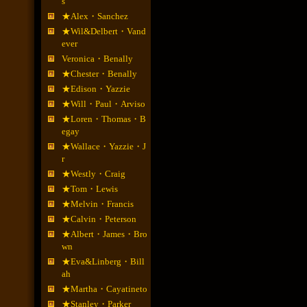
s
★Alex・Sanchez
★Wil&Delbert・Vand
ever
Veronica・Benally
★Chester・Benally
★Edison・Yazzie
★Will・Paul・Arviso
★Loren・Thomas・B
egay
★Wallace・Yazzie・J
r
★Westly・Craig
★Tom・Lewis
★Melvin・Francis
★Calvin・Peterson
★Albert・James・Bro
wn
★Eva&Linberg・Bill
ah
★Martha・Cayatineto
★Stanley・Parker