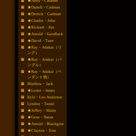
★Andy・Cadman
★Darrell・Cadman
★Derrick・Cadman
★Charlie・John
★Richard・Jim
★Arnold・Goodluck
★David・Tune
★Ray・Adakai（リ
ング）
★Ray・Adakai（バ
ングル）
★Ray・Adakai（ペ
ンダント他）
Matthew・Jack
★Lester・James
Kyle・Lee-Anderson
Lyndon・Tsosie
★Jeffrey・Mutte
★Gene・Natan
★Arnold・Blackgoat
★Clayton・Tom