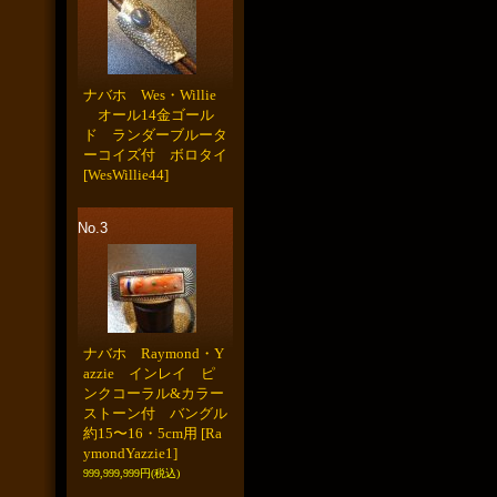
ナバホ Wes・Willie
オール14金ゴール
ド ランダーブルータ
ーコイズ付 ボロタイ
[WesWillie44]
No.3
ナバホ Raymond・Y
azzie インレイ ピ
ンクコーラル&カラー
ストーン付 バングル
約15〜16・5cm用
[Ra
ymondYazzie1]
999,999,999円
(税込)