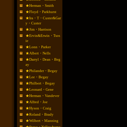
★Herman・Smith
★Floyd・Parkhurst
★Ira・T・Custer&Gar
y・Custer
★Jim・Harrison
★Ervin&Erwin・Tsos
ie
★Lonn・Parker
★Albert・Nells
★Darryl・Dean・Beg
ay
★Philander・Begay
★Lee・Begay
★Philbert・Begay
★Leonard・Gene
★Herman・Vandever
★Alfred・Joe
★Hyson・Craig
★Roland・Brady
★Wilbert・Manning
★Steve・Yellowhorse