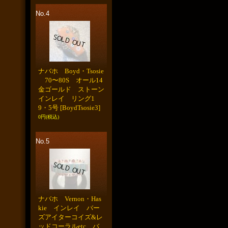
No.4
ナバホ Boyd・Tsosie
70〜80S オール14
金ゴールド ストーン
インレイ リング1
9・5号
[BoydTsosie3]
0円
(税込)
No.5
ナバホ Vernon・Has
kie インレイ バー
ズアイターコイズ&レ
ッドコーラルetc バ