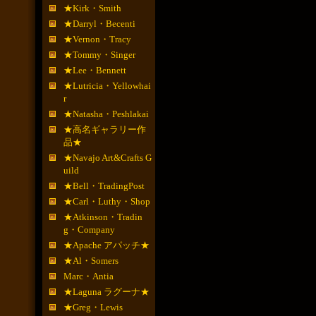
★Kirk・Smith
★Darryl・Becenti
★Vernon・Tracy
★Tommy・Singer
★Lee・Bennett
★Lutricia・Yellowhai
r
★Natasha・Peshlakai
★高名ギャラリー作
品★
★Navajo Art&Crafts G
uild
★Bell・TradingPost
★Carl・Luthy・Shop
★Atkinson・Tradin
g・Company
★Apache アパッチ★
★Al・Somers
Marc・Antia
★Laguna ラグーナ★
★Greg・Lewis