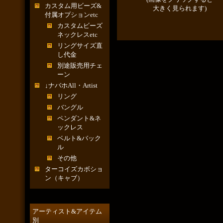
カスタム用ビーズ&
大きく見られます)
付属オプションetc
カスタムビーズ
ネックレスetc
リングサイズ直
し代金
別途販売用チェ
ーン
↓ナバホAll・Artist
リング
バングル
ペンダント&ネ
ックレス
ベルト&バック
ル
その他
ターコイズカボショ
ン（キャブ）
アーティスト&アイテム
別