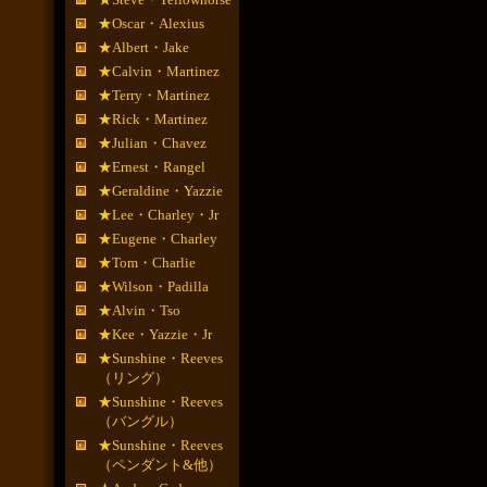
★Oscar・Alexius
★Albert・Jake
★Calvin・Martinez
★Terry・Martinez
★Rick・Martinez
★Julian・Chavez
★Ernest・Rangel
★Geraldine・Yazzie
★Lee・Charley・Jr
★Eugene・Charley
★Tom・Charlie
★Wilson・Padilla
★Alvin・Tso
★Kee・Yazzie・Jr
★Sunshine・Reeves
（リング）
★Sunshine・Reeves
（バングル）
★Sunshine・Reeves
（ペンダント&他）