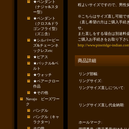
★ペンダント
程よいサイズですので、男性
（ナジャ&スタ
ー型）
※こちらはサイズ直し可能で
★ペンダント
（直し希望の方はご購入手続
（クロス&ドラ
せ。
ゴンフライ型）
また直しをする場合は別途料
（ズニ含）
ご購入お手続きをお取り下さ
★シルバービー
http://www.pineridge-indian.co
ズ&チェーンネ
ックレスetc
★ピアス
商品詳細
★バックル&ベ
ルト
リング部幅
:
★ウォッチ
リングサイズ
:
★ベアークロー
作品
リングサイズ直しについて
:
★その他
Navajo ビーズワー
ク
リングサイズ直し代金納期
:
バングル
バングル（キャ
ラクター）
ホールマーク
:
その他