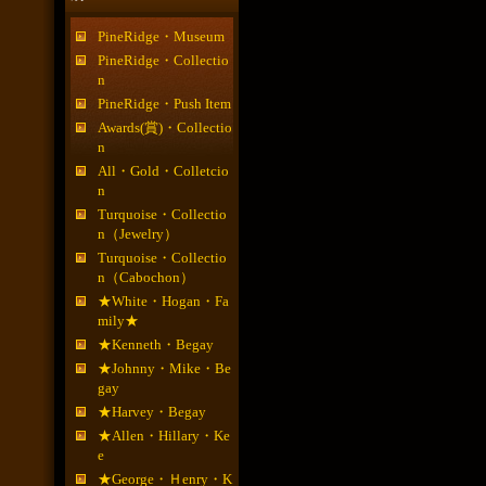
PineRidge・Museum
PineRidge・Collectio
n
PineRidge・Push Item
Awards(賞)・Collectio
n
All・Gold・Colletcio
n
Turquoise・Collectio
n（Jewelry）
Turquoise・Collectio
n（Cabochon）
★White・Hogan・Fa
mily★
★Kenneth・Begay
★Johnny・Mike・Be
gay
★Harvey・Begay
★Allen・Hillary・Ke
e
★George・Ｈenry・K