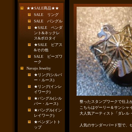
★★SALE商品★★
SALE リング
SALE バングル
★SALE ペンダ
ント&ネックレ
ス&ボロタイ
★SALE ピアス
&その他
SALE ビーズワ
ーク
Navajo Jewelry
★リング(シルバ
ー・ルース)
★リング(インレ
イワーク)
★バングル(シル
整ったスタンプワークで仕上
バー・ルース)
こちらはゲーリー＆サンシャ
★バングル(イン
大人気アーティスト「ダレル
レイワーク)
★ペンダントト
人気のサンダーバード型で、
ップ