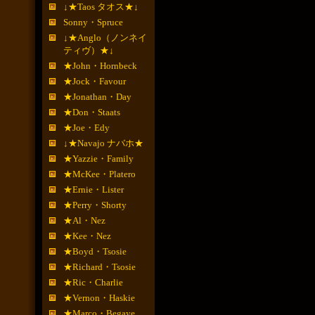
↓★Taos タオス★↓
Sonny・Spruce
↓★Anglo（ノンネイ
ティヴ）★↓
★John・Hornbeck
★Jock・Favour
★Jonathan・Day
★Don・Staats
★Joe・Edy
↓★Navajo ナバホ★
★Yazzie・Family
★McKee・Platero
★Ernie・Lister
★Perry・Shorty
★Al・Nez
★Kee・Nez
★Boyd・Tsosie
★Richard・Tsosie
★Ric・Charlie
★Vernon・Haskie
★Marco・Begaye