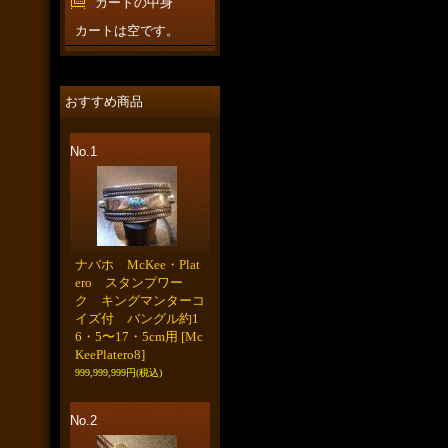
カートの中身
カートは空です。
おすすめ商品
No.1
ナバホ McKee・Plat
ero スタンプワー
ク キングマンターコ
イズ付 バングル約1
6・5〜17・5cm用
[Mc
KeePlatero8]
999,999,999円
(税込)
No.2