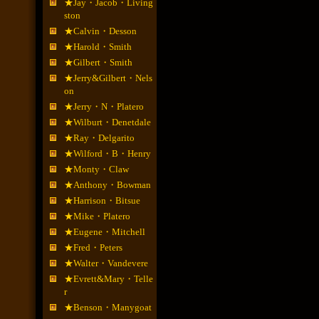
★Jay・Jacob・Living
ston
★Calvin・Desson
★Harold・Smith
★Gilbert・Smith
★Jerry&Gilbert・Nels
on
★Jerry・N・Platero
★Wilburt・Denetdale
★Ray・Delgarito
★Wilford・B・Henry
★Monty・Claw
★Anthony・Bowman
★Harrison・Bitsue
★Mike・Platero
★Eugene・Mitchell
★Fred・Peters
★Walter・Vandevere
★Evrett&Mary・Telle
r
★Benson・Manygoat