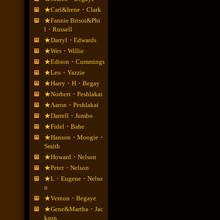
★Carl&Irene・Clark
★Fannie Bitsoi&Phi
l・Russell
★Darryl・Edwards
★Wes・Willie
★Edison・Cummings
★Leo・Yazzie
★Harry・H・Begay
★Norbert・Peshlakai
★Aaron・Peshlakai
★Darrell・Jumbo
★Fidel・Bahe
★Hanson・Moogie・
Smith
★Howard・Nelson
★Peter・Nelson
★L・Eugene・Nelso
n
★Vernon・Begaye
★Gene&Martha・Jac
kson