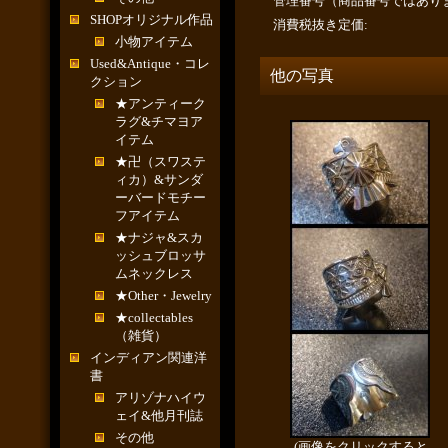
管理番号（商品番号ではあり
SHOPオリジナル作品
消費税抜き定価
:
小物アイテム
Used&Antique・コレ
他の写真
クション
★アンティーク
ラグ&チマヨア
イテム
★卍（スワステ
ィカ）&サンダ
ーバードモチー
フアイテム
★ナジャ&スカ
ッシュブロッサ
ムネックレス
★Other・Jewelry
★collectables
（雑貨）
インディアン関連洋
書
アリゾナハイウ
ェイ&他月刊誌
その他
(画像をクリックすると