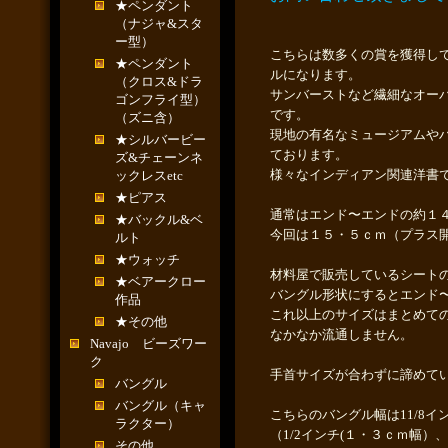
★ペンダント
（ナジャ&スタ
ー型）
こちらは数多くの賞を獲得し
★ペンダント
ルになります。
（クロス&ドラ
サンバーストなど繊細なオー
ゴンフライ型）
です。
（ズニ含）
現地の有名なミュージアムや
★シルバービー
ております。
ズ&チェーンネ
様々なインディアン関連洋書
ックレスetc
★ピアス
通常はエンド〜エンドの約１
★バックル&ベ
今回は１５・５ｃｍ（プラス
ルト
★ウォッチ
材料屋で販売しているシート
★ベアークロー
バングル形状にするとエンド
作品
これ以上のサイズはまとめて
★その他
なかなか流通しません。
Navajo ビーズワー
ク
手首サイズが合わずに諦めて
バングル
バングル（キャ
こちらのバングル幅は11/8
ラクター）
（1/2インチ(１・３ｃｍ幅）
その他