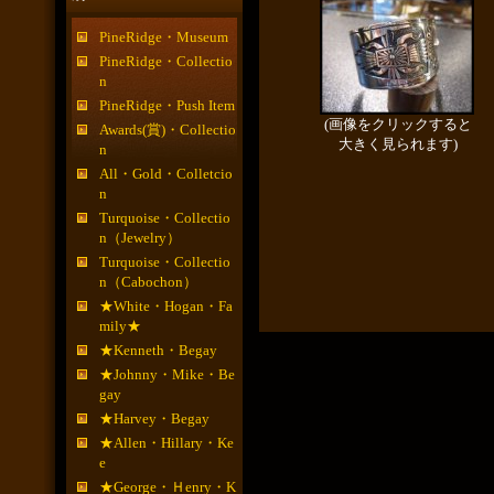
PineRidge・Museum
PineRidge・Collectio
n
PineRidge・Push Item
(画像をクリックすると
Awards(賞)・Collectio
大きく見られます)
n
All・Gold・Colletcio
n
Turquoise・Collectio
n（Jewelry）
Turquoise・Collectio
n（Cabochon）
★White・Hogan・Fa
mily★
★Kenneth・Begay
★Johnny・Mike・Be
gay
★Harvey・Begay
★Allen・Hillary・Ke
e
★George・Ｈenry・K