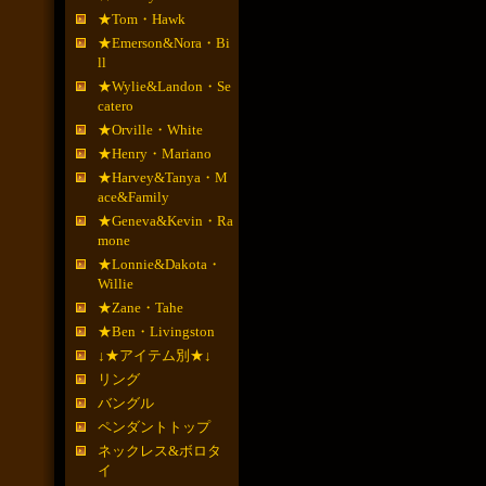
★Tom・Hawk
★Emerson&Nora・Bi
ll
★Wylie&Landon・Se
catero
★Orville・White
★Henry・Mariano
★Harvey&Tanya・M
ace&Family
★Geneva&Kevin・Ra
mone
★Lonnie&Dakota・
Willie
★Zane・Tahe
★Ben・Livingston
↓★アイテム別★↓
リング
バングル
ペンダントトップ
ネックレス&ボロタ
イ