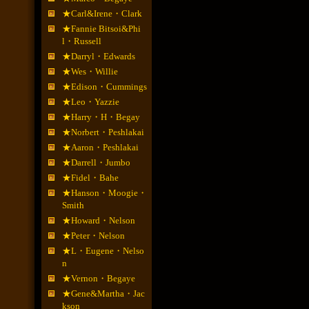
★Carl&Irene・Clark
★Fannie Bitsoi&Phi
l・Russell
★Darryl・Edwards
★Wes・Willie
★Edison・Cummings
★Leo・Yazzie
★Harry・H・Begay
★Norbert・Peshlakai
★Aaron・Peshlakai
★Darrell・Jumbo
★Fidel・Bahe
★Hanson・Moogie・
Smith
★Howard・Nelson
★Peter・Nelson
★L・Eugene・Nelso
n
★Vernon・Begaye
★Gene&Martha・Jac
kson