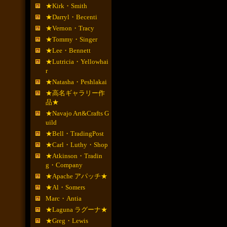
★Kirk・Smith
★Darryl・Becenti
★Vernon・Tracy
★Tommy・Singer
★Lee・Bennett
★Lutricia・Yellowhai
r
★Natasha・Peshlakai
★高名ギャラリー作
品★
★Navajo Art&Crafts G
uild
★Bell・TradingPost
★Carl・Luthy・Shop
★Atkinson・Tradin
g・Company
★Apache アパッチ★
★Al・Somers
Marc・Antia
★Laguna ラグーナ★
★Greg・Lewis