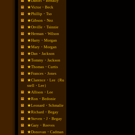
★Daniel・Benally
★Victor・Beck
★Phillip・Tso
★Gibson・Nez
★Orville・Tsinnie
★Herman・Wilson
★Harry・Morgan
★Mary・Morgan
★Dan・Jackson
★Tommy・Jackson
★Thomas・Curtis
★Frances・Jones
★Clarence・Lee（Ru
ssell・Lee）
★Allison・Lee
★Ron・Bedonie
★Leonard・Schmalie
★Richard・Begay
★Steven・J・Begay
★Gary・Reeves
★Donovan・Cadman