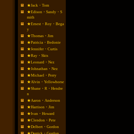
★Jack・Tom
★Edison・Sandy・S
mith
★Ernest・Roy・Bega
y
★Thomas・Jim
★Patricia・Bedonie
★Jennifer・Curtis
★Ray・Skts
★Leonard・Nez
★Johnathan・Nez
★Michael・Perry
★Alvin・Yellowhorse
★Shane・R・Hendre
n
★Aaron・Anderson
★Harrison・Jim
★Ivan・Howard
★Clendon・Pete
★Delbert・Gordon
★Derrick・Gordon