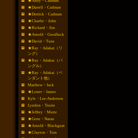
★Andy・Cadman
★Darrell・Cadman
★Derrick・Cadman
★Charlie・John
★Richard・Jim
★Arnold・Goodluck
★David・Tune
★Ray・Adakai（リ
ング）
★Ray・Adakai（バ
ングル）
★Ray・Adakai（ペ
ンダント他）
Matthew・Jack
★Lester・James
Kyle・Lee-Anderson
Lyndon・Tsosie
★Jeffrey・Mutte
★Gene・Natan
★Arnold・Blackgoat
★Clayton・Tom