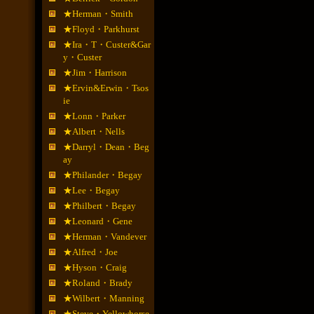
★Herman・Smith
★Floyd・Parkhurst
★Ira・T・Custer&Gar
y・Custer
★Jim・Harrison
★Ervin&Erwin・Tsos
ie
★Lonn・Parker
★Albert・Nells
★Darryl・Dean・Beg
ay
★Philander・Begay
★Lee・Begay
★Philbert・Begay
★Leonard・Gene
★Herman・Vandever
★Alfred・Joe
★Hyson・Craig
★Roland・Brady
★Wilbert・Manning
★Steve・Yellowhorse