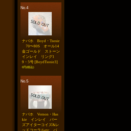
No.4
ナバホ Boyd・Tsosie
70〜80S オール14
金ゴールド ストーン
インレイ リング1
9・5号
[BoydTsosie3]
0円
(税込)
No.5
ナバホ Vernon・Has
kie インレイ バー
ズアイターコイズ&レ
ッドコーラルetc バ