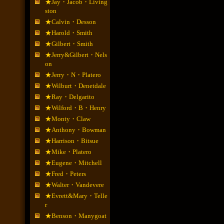
★Jay・Jacob・Living
ston
★Calvin・Desson
★Harold・Smith
★Gilbert・Smith
★Jerry&Gilbert・Nels
on
★Jerry・N・Platero
★Wilburt・Denetdale
★Ray・Delgarito
★Wilford・B・Henry
★Monty・Claw
★Anthony・Bowman
★Harrison・Bitsue
★Mike・Platero
★Eugene・Mitchell
★Fred・Peters
★Walter・Vandevere
★Evrett&Mary・Telle
r
★Benson・Manygoat