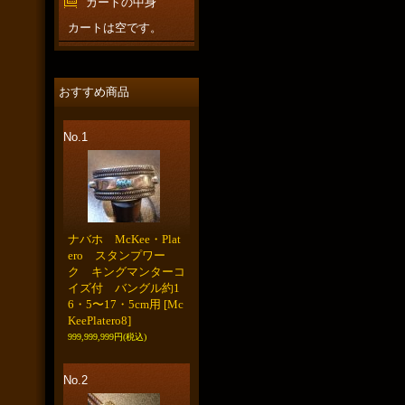
カートの中身
カートは空です。
おすすめ商品
No.1
ナバホ McKee・Plat
ero スタンプワー
ク キングマンターコ
イズ付 バングル約1
6・5〜17・5cm用
[Mc
KeePlatero8]
999,999,999円
(税込)
No.2