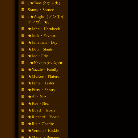
↓★Taos タオス★↓
Sonny・Spruce
↓★Anglo（ノンネイ
ティヴ）★↓
★John・Hornbeck
★Jock・Favour
★Jonathan・Day
★Don・Staats
★Joe・Edy
↓★Navajo ナバホ★
★Yazzie・Family
★McKee・Platero
★Ernie・Lister
★Perry・Shorty
★Al・Nez
★Kee・Nez
★Boyd・Tsosie
★Richard・Tsosie
★Ric・Charlie
★Vernon・Haskie
★Marco・Begaye