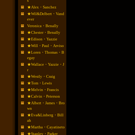
s
★Alex・Sanchez
★Wil&Delbert・Vand
ever
Veronica・Benally
★Chester・Benally
★Edison・Yazzie
★Will・Paul・Arviso
★Loren・Thomas・B
egay
★Wallace・Yazzie・J
r
★Westly・Craig
★Tom・Lewis
★Melvin・Francis
★Calvin・Peterson
★Albert・James・Bro
wn
★Eva&Linberg・Bill
ah
★Martha・Cayatineto
★Stanley・Parker