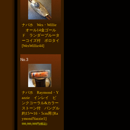
ナバホ Wes・Willie
オール14金ゴール
ド ランダーブルータ
ーコイズ付 ボロタイ
[WesWillie44]
No.3
ナバホ Raymond・Y
azzie インレイ ピ
ンクコーラル&カラー
ストーン付 バングル
約15〜16・5cm用
[Ra
ymondYazzie1]
999,999,999円
(税込)