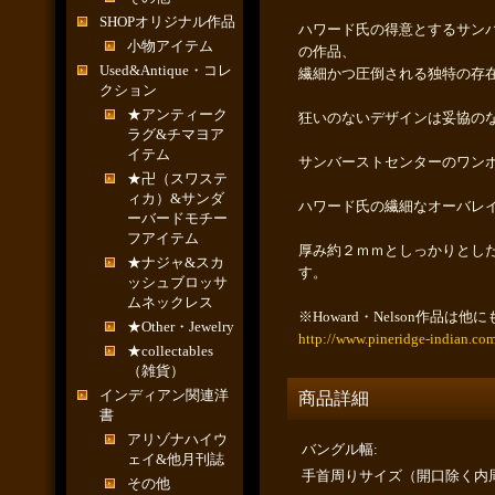
SHOPオリジナル作品
ハワード氏の得意とするサン
小物アイテム
の作品、
Used&Antique・コレ
繊細かつ圧倒される独特の存
クション
★アンティーク
狂いのないデザインは妥協の
ラグ&チマヨア
イテム
サンバーストセンターのワン
★卍（スワステ
ィカ）&サンダ
ハワード氏の繊細なオーバレ
ーバードモチー
フアイテム
厚み約２ｍｍとしっかりとし
★ナジャ&スカ
す。
ッシュブロッサ
ムネックレス
※Howard・Nelson作
★Other・Jewelry
http://www.pineridge-indian.co
★collectables
（雑貨）
インディアン関連洋
商品詳細
書
アリゾナハイウ
バングル幅
:
ェイ&他月刊誌
手首周りサイズ（開口除く内
その他