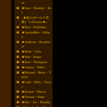
ee
★Ivan・Dominic・Ke
e
↓★故人(オールド作
家)・Collection★↓
★Fred・Peshlakai
★Austin&Ike・Wilso
n
★Ambrose・Roanhor
se
★Mark・Chee
★Sam・Begay
★Fred・Thompson
★Johnny・Pablo
★Richard・Henry・Y
azzie
★Luke・Billy・Yazzi
e
★Ramon・Platero
★Chester・Kahn
★Kee・Joe・Benally