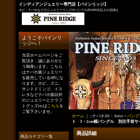
インディアンジュエリー専門店【パインリッジ】
ホピ・ナバホなどのジュエリーリングやバングル約5000点以上の品揃え
ようこそパインリ
ッジへ！
当店ホームページをご
覧頂き、誠にありがと
う御座います。こちら
はナバホ族ジュエリー
を販売しているHPにな
ります。ホピ、ズニ、
サントドミンゴ、イス
レタなどナバホ族以外
のジュエリーとクラフ
トグッズetcは
こちら
を
ご覧下さいませ。
ホーム
｜ ↓ナバホAll・Artist >
バング
ト 3・2cm幅バングル 別注手首サイ
商品詳細
商品カテゴリ一覧