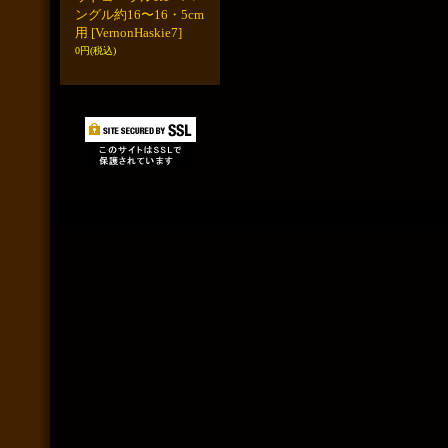
ングル約16〜16・5cm
用
[VernonHaskie7]
0円
(税込)