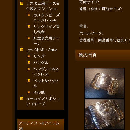
可能サイズ
:
カスタム用ビーズ&
付属オプションetc
修理（有料）可能サイズ
:
カスタムビーズ
ネックレスetc
重量
:
リングサイズ直
し代金
ホールマーク
:
別途販売用チェ
管理番号（商品番号ではあり
ーン
↓ナバホAll・Artist
他の写真
リング
バングル
ペンダント&ネ
ックレス
ベルト&バック
ル
その他
ターコイズカボショ
ン（キャブ）
アーティスト&アイテム
別