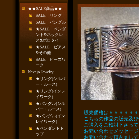
★★SALE商品★★
SALE リング
SALE バングル
★SALE ペンダ
ント&ネックレ
ス&ボロタイ
★SALE ピアス
&その他
SALE ビーズワ
ーク
Navajo Jewelry
★リング(シルバ
ー・ルース)
★リング(インレ
イワーク)
★バングル(シル
バー・ルース)
販売価格は９９９９９９
★バングル(イン
こちらの作品の販売及び
レイワーク)
ご購入をご検討下さって
★ペンダントト
お問い合わせメッセージ
ップ
お問い合わせ頂きまして