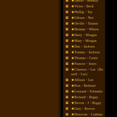
★Daniel・Benally
★Victor・Beck
★Phillip・Tso
★Gibson・Nez
★Orville・Tsinnie
★Herman・Wilson
★Harry・Morgan
★Mary・Morgan
★Dan・Jackson
★Tommy・Jackson
★Thomas・Curtis
★Frances・Jones
★Clarence・Lee（Ru
ssell・Lee）
★Allison・Lee
★Ron・Bedonie
★Leonard・Schmalie
★Richard・Begay
★Steven・J・Begay
★Gary・Reeves
★Donovan・Cadman