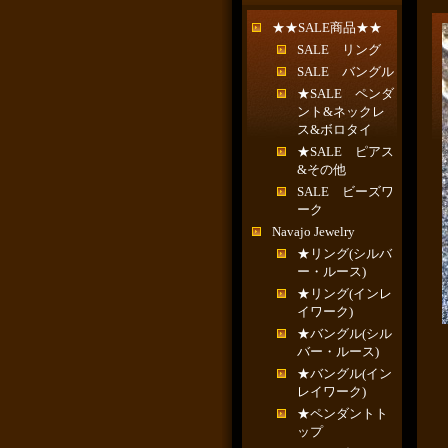
★★SALE商品★★
SALE リング
SALE バングル
★SALE ペンダ
ント&ネックレ
ス&ボロタイ
★SALE ピアス
&その他
SALE ビーズワ
ーク
Navajo Jewelry
★リング(シルバ
ー・ルース)
★リング(インレ
イワーク)
★バングル(シル
バー・ルース)
★バングル(イン
レイワーク)
★ペンダントト
ップ