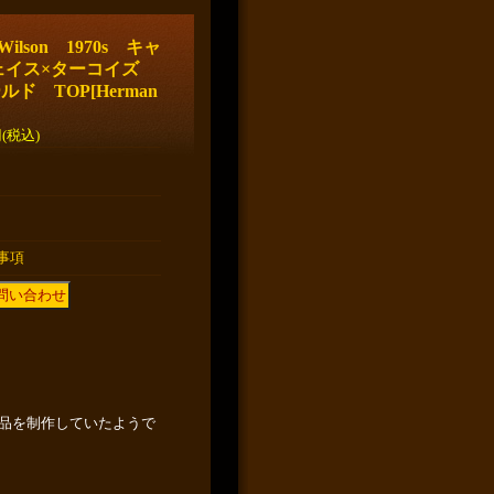
ilson 1970s キャ
ェイス×ターコイズ
ルド TOP
[
Herman
円
(税込)
事項
品を制作していたようで