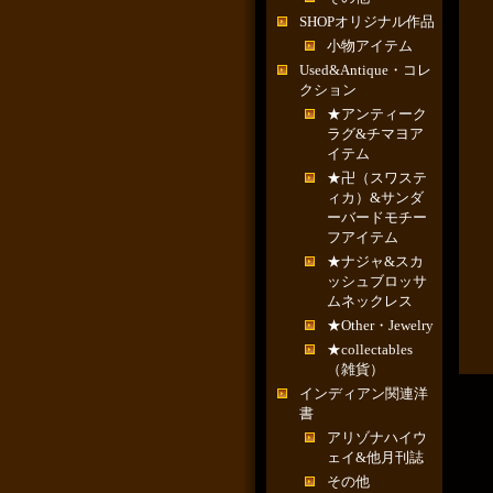
SHOPオリジナル作品
小物アイテム
Used&Antique・コレ
クション
★アンティーク
ラグ&チマヨア
イテム
★卍（スワステ
ィカ）&サンダ
ーバードモチー
フアイテム
★ナジャ&スカ
ッシュブロッサ
ムネックレス
★Other・Jewelry
★collectables
（雑貨）
インディアン関連洋
書
アリゾナハイウ
ェイ&他月刊誌
その他