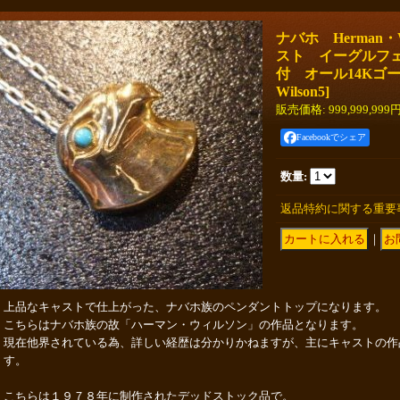
ナバホ Herman・W
スト イーグルフ
付 オール14Kゴー
Wilson5
]
販売価格
:
999,999,999
Facebookでシェア
数量
:
返品特約に関する重要
｜
上品なキャストで仕上がった、ナバホ族のペンダントトップになります。
こちらはナバホ族の故「ハーマン・ウィルソン」の作品となります。
現在他界されている為、詳しい経歴は分かりかねますが、主にキャストの作
す。
こちらは１９７８年に制作されたデッドストック品で。