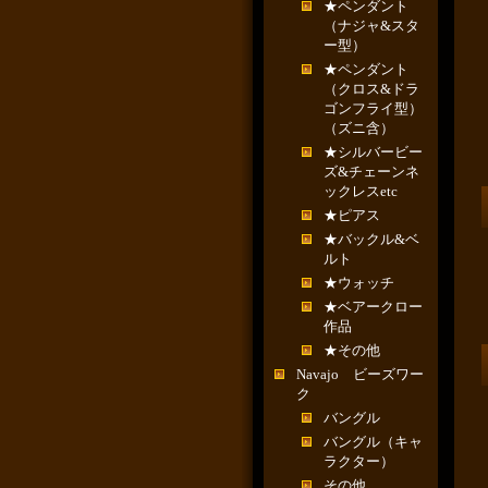
★ペンダント
（ナジャ&スタ
ー型）
★ペンダント
（クロス&ドラ
ゴンフライ型）
（ズニ含）
★シルバービー
ズ&チェーンネ
ックレスetc
★ピアス
★バックル&ベ
ルト
★ウォッチ
★ベアークロー
作品
★その他
Navajo ビーズワー
ク
バングル
バングル（キャ
ラクター）
その他