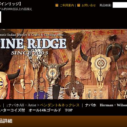
パインリッジ】
ご利用案内
｜
お問い合せ
商品検索
:
ル約5000点以上の品揃え
ム
｜ ↓ナバホAll・Artist >
ペンダント&ネックレス
｜
ナバホ Herman・Wil
×ターコイズ付 オール14Kゴールド TOP
品詳細