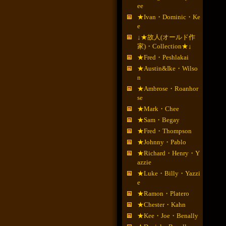
ee
★Ivan・Dominic・Ke
e
↓★故人(オールド作
家)・Collection★↓
★Fred・Peshlakai
★Austin&Ike・Wilso
n
★Ambrose・Roanhor
se
★Mark・Chee
★Sam・Begay
★Fred・Thompson
★Johnny・Pablo
★Richard・Henry・Y
azzie
★Luke・Billy・Yazzi
e
★Ramon・Platero
★Chester・Kahn
★Kee・Joe・Benally