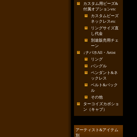
カスタム用ビーズ&
付属オプションetc
カスタムビーズ
ネックレスetc
リングサイズ直
し代金
別途販売用チェ
ーン
↓ナバホAll・Artist
リング
バングル
ペンダント&ネ
ックレス
ベルト&バック
ル
その他
ターコイズカボショ
ン（キャブ）
アーティスト&アイテム
別