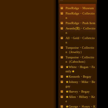
PineRidge・Museum
PineRidge・Collectio
n
PineRidge・Push Item
Awards(賞)・Collectio
n
All・Gold・Colletcio
n
Turquoise・Collectio
n（Jewelry）
Turquoise・Collectio
n（Cabochon）
★White・Hogan・Fa
mily★
★Kenneth・Begay
★Johnny・Mike・Be
gay
★Harvey・Begay
★Allen・Hillary・Ke
e
★George・Ｈenry・K