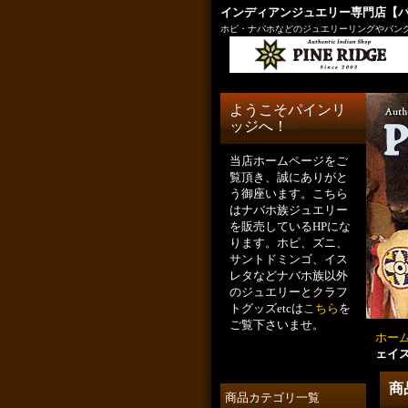
インディアンジュエリー専門店【
ホピ・ナバホなどのジュエリーリングやバング
ようこそパインリ
ッジへ！
当店ホームページをご
覧頂き、誠にありがと
う御座います。こちら
はナバホ族ジュエリー
を販売しているHPにな
ります。ホピ、ズニ、
サントドミンゴ、イス
レタなどナバホ族以外
のジュエリーとクラフ
トグッズetcは
こちら
を
ご覧下さいませ。
ホー
ェイス
商
商品カテゴリ一覧