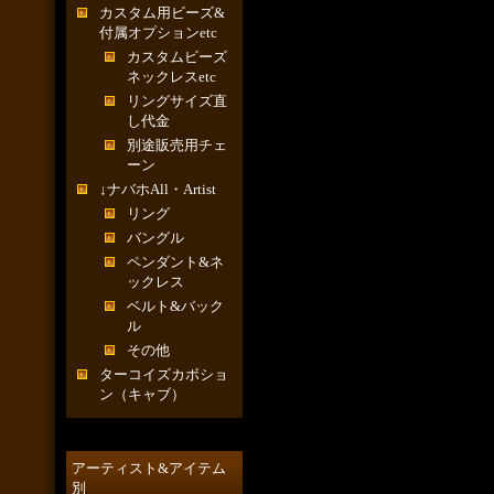
カスタム用ビーズ&
付属オプションetc
カスタムビーズ
ネックレスetc
リングサイズ直
し代金
別途販売用チェ
ーン
↓ナバホAll・Artist
リング
バングル
ペンダント&ネ
ックレス
ベルト&バック
ル
その他
ターコイズカボショ
ン（キャブ）
アーティスト&アイテム
別