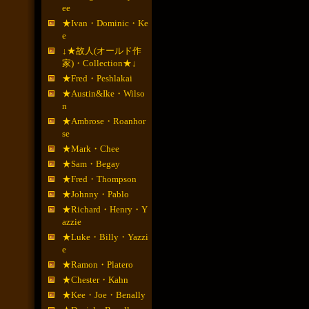
ee
★Ivan・Dominic・Ke
e
↓★故人(オールド作
家)・Collection★↓
★Fred・Peshlakai
★Austin&Ike・Wilso
n
★Ambrose・Roanhor
se
★Mark・Chee
★Sam・Begay
★Fred・Thompson
★Johnny・Pablo
★Richard・Henry・Y
azzie
★Luke・Billy・Yazzi
e
★Ramon・Platero
★Chester・Kahn
★Kee・Joe・Benally