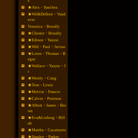
s
★Alex・Sanchez
★Wil&Delbert・Vand
ever
Veronica・Benally
★Chester・Benally
★Edison・Yazzie
★Will・Paul・Arviso
★Loren・Thomas・B
egay
★Wallace・Yazzie・J
r
★Westly・Craig
★Tom・Lewis
★Melvin・Francis
★Calvin・Peterson
★Albert・James・Bro
wn
★Eva&Linberg・Bill
ah
★Martha・Cayatineto
★Stanley・Parker