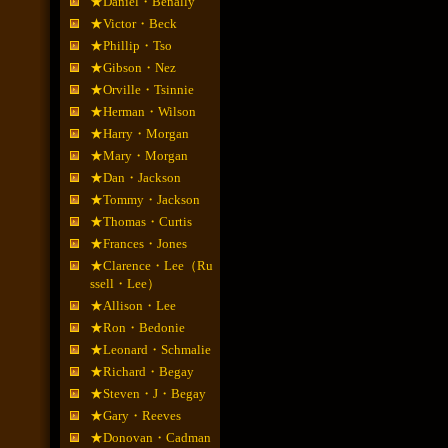
★Daniel・Benally
★Victor・Beck
★Phillip・Tso
★Gibson・Nez
★Orville・Tsinnie
★Herman・Wilson
★Harry・Morgan
★Mary・Morgan
★Dan・Jackson
★Tommy・Jackson
★Thomas・Curtis
★Frances・Jones
★Clarence・Lee（Ru
ssell・Lee）
★Allison・Lee
★Ron・Bedonie
★Leonard・Schmalie
★Richard・Begay
★Steven・J・Begay
★Gary・Reeves
★Donovan・Cadman