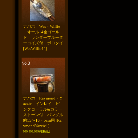
ナバホ Wes・Willie
オール14金ゴール
ド ランダーブルータ
ーコイズ付 ボロタイ
[WesWillie44]
No.3
ナバホ Raymond・Y
azzie インレイ ピ
ンクコーラル&カラー
ストーン付 バングル
約15〜16・5cm用
[Ra
ymondYazzie1]
999,999,999円
(税込)