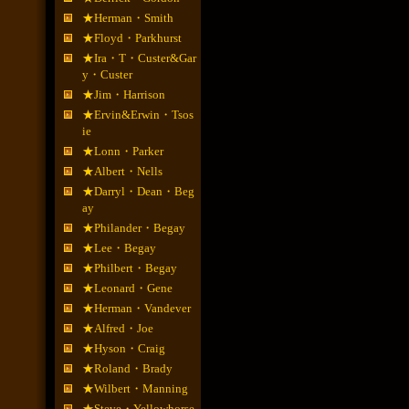
★Herman・Smith
★Floyd・Parkhurst
★Ira・T・Custer&Gar
y・Custer
★Jim・Harrison
★Ervin&Erwin・Tsos
ie
★Lonn・Parker
★Albert・Nells
★Darryl・Dean・Beg
ay
★Philander・Begay
★Lee・Begay
★Philbert・Begay
★Leonard・Gene
★Herman・Vandever
★Alfred・Joe
★Hyson・Craig
★Roland・Brady
★Wilbert・Manning
★Steve・Yellowhorse