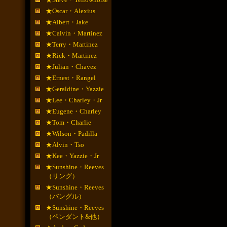
★Oscar・Alexius
★Albert・Jake
★Calvin・Martinez
★Terry・Martinez
★Rick・Martinez
★Julian・Chavez
★Ernest・Rangel
★Geraldine・Yazzie
★Lee・Charley・Jr
★Eugene・Charley
★Tom・Charlie
★Wilson・Padilla
★Alvin・Tso
★Kee・Yazzie・Jr
★Sunshine・Reeves
（リング）
★Sunshine・Reeves
（バングル）
★Sunshine・Reeves
（ペンダント&他）