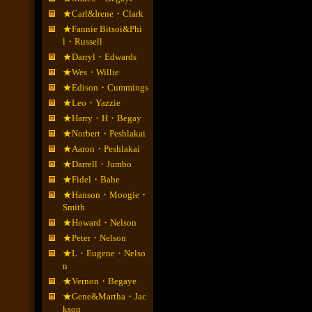
★Carl&Irene・Clark
★Fannie Bitsoi&Phi
l・Russell
★Darryl・Edwards
★Wes・Willie
★Edison・Cummings
★Leo・Yazzie
★Harry・H・Begay
★Norbert・Peshlakai
★Aaron・Peshlakai
★Darrell・Jumbo
★Fidel・Bahe
★Hanson・Moogie・
Smith
★Howard・Nelson
★Peter・Nelson
★L・Eugene・Nelso
n
★Vernon・Begaye
★Gene&Martha・Jac
kson