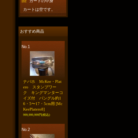
カートの中身
カートは空です。
おすすめ商品
No.1
ナバホ McKee・Plat
ero スタンプワー
ク キングマンターコ
イズ付 バングル約1
6・5〜17・5cm用
[Mc
KeePlatero8]
999,999,999円
(税込)
No.2