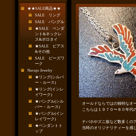
★★SALE商品★★
SALE リング
SALE バングル
★SALE ペンダ
ント&ネックレ
ス&ボロタイ
★SALE ピアス
&その他
SALE ビーズワ
ーク
Navajo Jewelry
★リング(シルバ
ー・ルース)
★リング(インレ
イワーク)
★バングル(シル
オールドならではの独特なオ
バー・ルース)
こちらは１９７０〜８０年代
★バングル(イン
レイワーク)
ナバホやズニ族など数多くの
★ペンダントト
当時のオリジナリティーを感
ップ