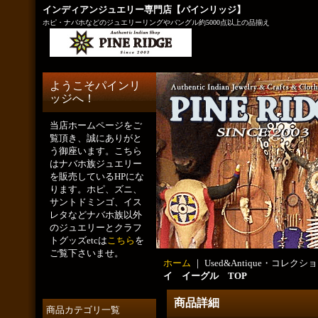
インディアンジュエリー専門店【パインリッジ】
ホピ・ナバホなどのジュエリーリングやバングル約5000点以上の品揃え
ようこそパインリ
ッジへ！
当店ホームページをご
覧頂き、誠にありがと
う御座います。こちら
はナバホ族ジュエリー
を販売しているHPにな
ります。ホピ、ズニ、
サントドミンゴ、イス
レタなどナバホ族以外
のジュエリーとクラフ
トグッズetcは
こちら
を
ご覧下さいませ。
ホーム
｜ Used&Antique・コレクショ
イ イーグル TOP
商品詳細
商品カテゴリ一覧