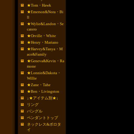
★Tom・Hawk
★Emerson&Nora・Bi
ll
★Wylie&Landon・Se
catero
★Orville・White
★Henry・Mariano
★Harvey&Tanya・M
ace&Family
★Geneva&Kevin・Ra
mone
★Lonnie&Dakota・
Willie
★Zane・Tahe
★Ben・Livingston
↓★アイテム別★↓
リング
バングル
ペンダントトップ
ネックレス&ボロタ
イ