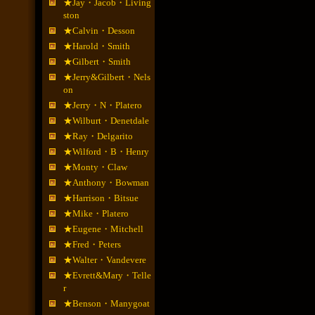
★Jay・Jacob・Living
ston
★Calvin・Desson
★Harold・Smith
★Gilbert・Smith
★Jerry&Gilbert・Nels
on
★Jerry・N・Platero
★Wilburt・Denetdale
★Ray・Delgarito
★Wilford・B・Henry
★Monty・Claw
★Anthony・Bowman
★Harrison・Bitsue
★Mike・Platero
★Eugene・Mitchell
★Fred・Peters
★Walter・Vandevere
★Evrett&Mary・Telle
r
★Benson・Manygoat