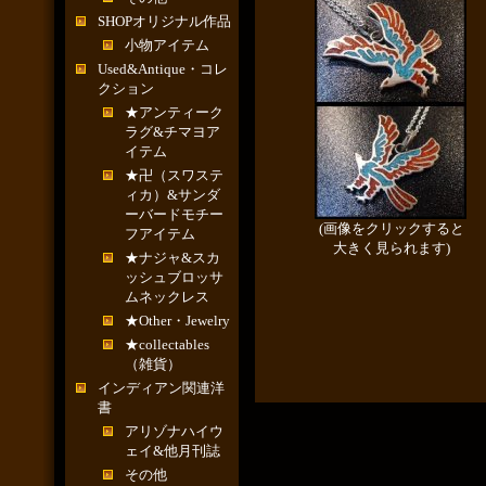
SHOPオリジナル作品
小物アイテム
Used&Antique・コレ
クション
★アンティーク
ラグ&チマヨア
イテム
★卍（スワステ
ィカ）&サンダ
ーバードモチー
(画像をクリックすると
フアイテム
大きく見られます)
★ナジャ&スカ
ッシュブロッサ
ムネックレス
★Other・Jewelry
★collectables
（雑貨）
インディアン関連洋
書
アリゾナハイウ
ェイ&他月刊誌
その他