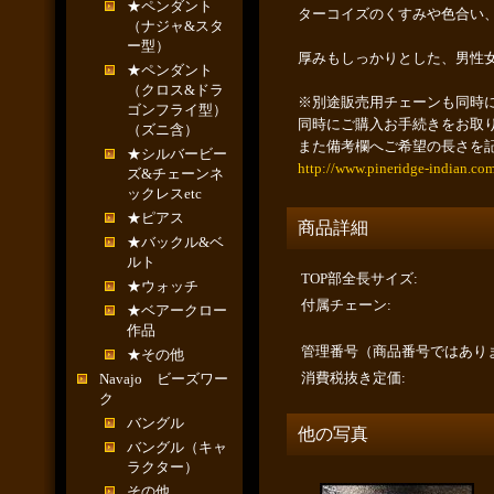
★ペンダント
ターコイズのくすみや色合い
（ナジャ&スタ
ー型）
厚みもしっかりとした、男性
★ペンダント
（クロス&ドラ
※別途販売用チェーンも同時に
ゴンフライ型）
同時にご購入お手続きをお取
（ズニ含）
また備考欄へご希望の長さを
★シルバービー
http://www.pineridge-indian.com
ズ&チェーンネ
ックレスetc
★ピアス
商品詳細
★バックル&ベ
ルト
TOP部全長サイズ
:
★ウォッチ
付属チェーン
:
★ベアークロー
作品
管理番号（商品番号ではあり
★その他
消費税抜き定価
:
Navajo ビーズワー
ク
バングル
他の写真
バングル（キャ
ラクター）
その他