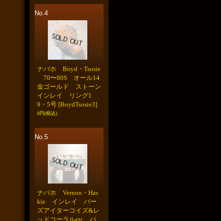
No.4
ナバホ Boyd・Tsosie
70〜80S オール14
金ゴールド ストーン
インレイ リング1
9・5号
[BoydTsosie3]
0円
(税込)
No.5
ナバホ Vernon・Has
kie インレイ バー
ズアイターコイズ&レ
ッドコーラルetc バ