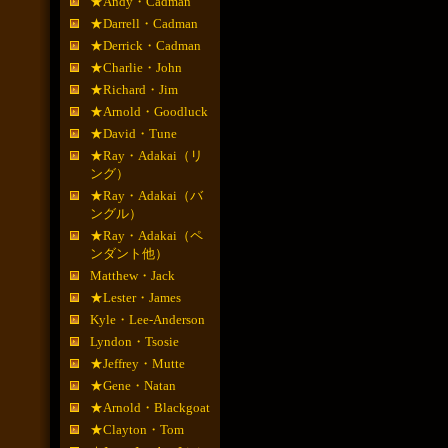
★Andy・Cadman
★Darrell・Cadman
★Derrick・Cadman
★Charlie・John
★Richard・Jim
★Arnold・Goodluck
★David・Tune
★Ray・Adakai（リ
ング）
★Ray・Adakai（バ
ングル）
★Ray・Adakai（ペ
ンダント他）
Matthew・Jack
★Lester・James
Kyle・Lee-Anderson
Lyndon・Tsosie
★Jeffrey・Mutte
★Gene・Natan
★Arnold・Blackgoat
★Clayton・Tom