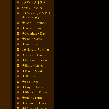
↓★Taos タオス★↓
Sonny・Spruce
↓★Anglo（ノンネイ
ティヴ）★↓
★John・Hornbeck
★Jock・Favour
★Jonathan・Day
★Don・Staats
★Joe・Edy
↓★Navajo ナバホ★
★Yazzie・Family
★McKee・Platero
★Ernie・Lister
★Perry・Shorty
★Al・Nez
★Kee・Nez
★Boyd・Tsosie
★Richard・Tsosie
★Ric・Charlie
★Vernon・Haskie
★Marco・Begaye