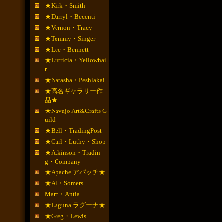
★Kirk・Smith
★Darryl・Becenti
★Vernon・Tracy
★Tommy・Singer
★Lee・Bennett
★Lutricia・Yellowhai
r
★Natasha・Peshlakai
★高名ギャラリー作
品★
★Navajo Art&Crafts G
uild
★Bell・TradingPost
★Carl・Luthy・Shop
★Atkinson・Tradin
g・Company
★Apache アパッチ★
★Al・Somers
Marc・Antia
★Laguna ラグーナ★
★Greg・Lewis