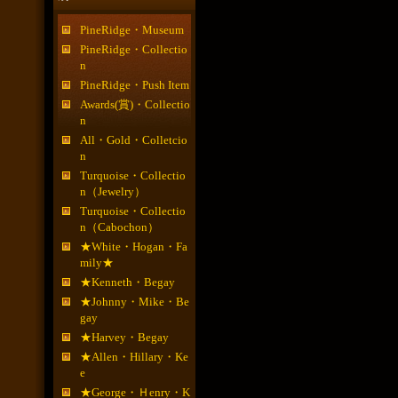
PineRidge・Museum
PineRidge・Collectio
n
PineRidge・Push Item
Awards(賞)・Collectio
n
All・Gold・Colletcio
n
Turquoise・Collectio
n（Jewelry）
Turquoise・Collectio
n（Cabochon）
★White・Hogan・Fa
mily★
★Kenneth・Begay
★Johnny・Mike・Be
gay
★Harvey・Begay
★Allen・Hillary・Ke
e
★George・Ｈenry・K