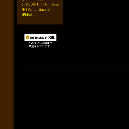
ングル約16〜16・5cm
用
[VernonHaskie7]
0円
(税込)