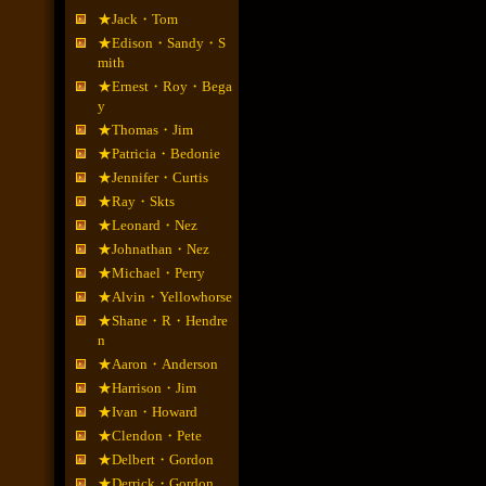
★Jack・Tom
★Edison・Sandy・S
mith
★Ernest・Roy・Bega
y
★Thomas・Jim
★Patricia・Bedonie
★Jennifer・Curtis
★Ray・Skts
★Leonard・Nez
★Johnathan・Nez
★Michael・Perry
★Alvin・Yellowhorse
★Shane・R・Hendre
n
★Aaron・Anderson
★Harrison・Jim
★Ivan・Howard
★Clendon・Pete
★Delbert・Gordon
★Derrick・Gordon