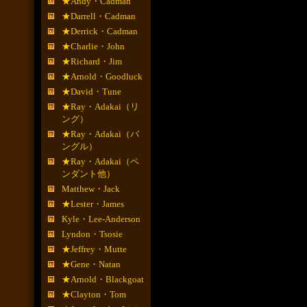
★Andy・Cadman
★Darrell・Cadman
★Derrick・Cadman
★Charlie・John
★Richard・Jim
★Arnold・Goodluck
★David・Tune
★Ray・Adakai（リ
ング）
★Ray・Adakai（バ
ングル）
★Ray・Adakai（ペ
ンダント他）
Matthew・Jack
★Lester・James
Kyle・Lee-Anderson
Lyndon・Tsosie
★Jeffrey・Mutte
★Gene・Natan
★Arnold・Blackgoat
★Clayton・Tom