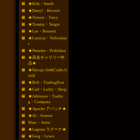
★Kirk・Smith
★Darryl・Becenti
★Vernon・Tracy
★Tommy・Singer
★Lee・Bennett
★Lutricia・Yellowhai
r
★Natasha・Peshlakai
★高名ギャラリー作
品★
★Navajo Art&Crafts G
uild
★Bell・TradingPost
★Carl・Luthy・Shop
★Atkinson・Tradin
g・Company
★Apache アパッチ★
★Al・Somers
Marc・Antia
★Laguna ラグーナ★
★Greg・Lewis