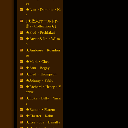
ee
★Ivan・Dominic・Ke
e
↓★故人(オールド作
家)・Collection★↓
★Fred・Peshlakai
★Austin&Ike・Wilso
n
★Ambrose・Roanhor
se
★Mark・Chee
★Sam・Begay
★Fred・Thompson
★Johnny・Pablo
★Richard・Henry・Y
azzie
★Luke・Billy・Yazzi
e
★Ramon・Platero
★Chester・Kahn
★Kee・Joe・Benally