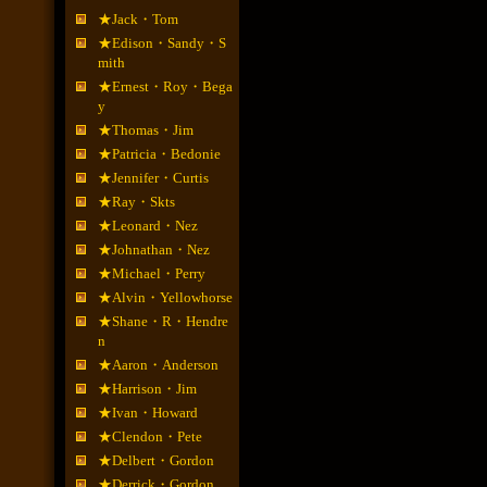
★Jack・Tom
★Edison・Sandy・S
mith
★Ernest・Roy・Bega
y
★Thomas・Jim
★Patricia・Bedonie
★Jennifer・Curtis
★Ray・Skts
★Leonard・Nez
★Johnathan・Nez
★Michael・Perry
★Alvin・Yellowhorse
★Shane・R・Hendre
n
★Aaron・Anderson
★Harrison・Jim
★Ivan・Howard
★Clendon・Pete
★Delbert・Gordon
★Derrick・Gordon