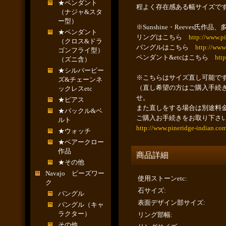
★ペンダント
程よく存在感ある幅サイズで
（ナジャ&スタ
ー型）
※Sunshine・Reeves
★ペンダント
リングはこちら
http://www.p
（クロス&ドラ
バングルはこちら
http://www
ゴンフライ型）
ペンダント&etcはこちら
htt
（ズニ含）
★シルバービー
※こちらはサイズ直し可能で
ズ&チェーンネ
（直し希望の方はご購入手続
ックレスetc
せ。
★ピアス
また直しをする場合は別途料
★バックル&ベ
ご購入お手続きをお取り下さ
ルト
http://www.pineridge-indian.co
★ウォッチ
★ベアークロー
作品
商品詳細
★その他
Navajo ビーズワー
使用ストーンetc
:
ク
石サイズ
:
バングル
表面デザイン部サイズ
:
バングル（キャ
ラクター）
リング部幅
:
その他