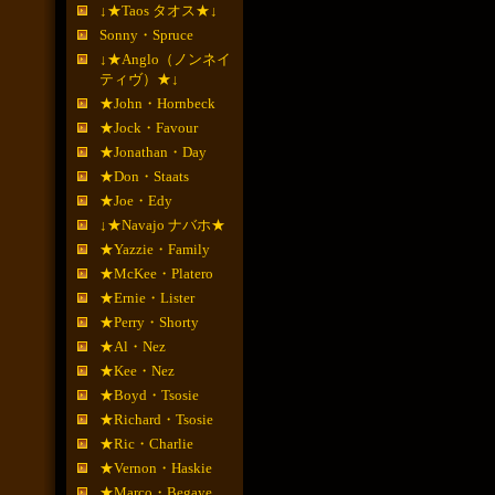
↓★Taos タオス★↓
Sonny・Spruce
↓★Anglo（ノンネイ
ティヴ）★↓
★John・Hornbeck
★Jock・Favour
★Jonathan・Day
★Don・Staats
★Joe・Edy
↓★Navajo ナバホ★
★Yazzie・Family
★McKee・Platero
★Ernie・Lister
★Perry・Shorty
★Al・Nez
★Kee・Nez
★Boyd・Tsosie
★Richard・Tsosie
★Ric・Charlie
★Vernon・Haskie
★Marco・Begaye