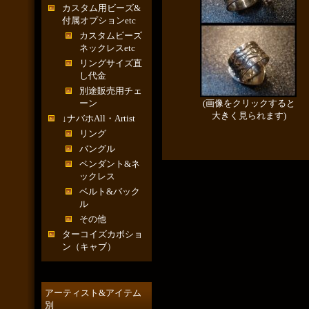
カスタム用ビーズ&
付属オプションetc
カスタムビーズ
ネックレスetc
リングサイズ直
し代金
別途販売用チェ
ーン
(画像をクリックすると
大きく見られます)
↓ナバホAll・Artist
リング
バングル
ペンダント&ネ
ックレス
ベルト&バック
ル
その他
ターコイズカボショ
ン（キャブ）
アーティスト&アイテム
別