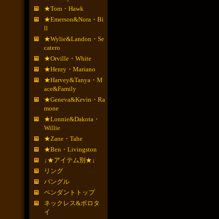
★Tom・Hawk
★Emerson&Nora・Bi
ll
★Wylie&Landon・Se
catero
★Orville・White
★Henry・Mariano
★Harvey&Tanya・M
ace&Family
★Geneva&Kevin・Ra
mone
★Lonnie&Dakota・
Willie
★Zane・Tahe
★Ben・Livingston
↓★アイテム別★↓
リング
バングル
ペンダントトップ
ネックレス&ボロタ
イ