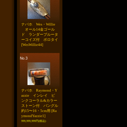
ナバホ Wes・Willie
オール14金ゴール
ド ランダーブルータ
ーコイズ付 ボロタイ
[WesWillie44]
No.3
ナバホ Raymond・Y
azzie インレイ ピ
ンクコーラル&カラー
ストーン付 バングル
約15〜16・5cm用
[Ra
ymondYazzie1]
999,999,999円
(税込)