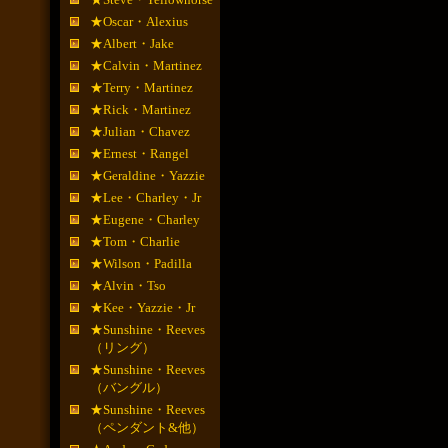
★Oscar・Alexius
★Albert・Jake
★Calvin・Martinez
★Terry・Martinez
★Rick・Martinez
★Julian・Chavez
★Ernest・Rangel
★Geraldine・Yazzie
★Lee・Charley・Jr
★Eugene・Charley
★Tom・Charlie
★Wilson・Padilla
★Alvin・Tso
★Kee・Yazzie・Jr
★Sunshine・Reeves
（リング）
★Sunshine・Reeves
（バングル）
★Sunshine・Reeves
（ペンダント&他）