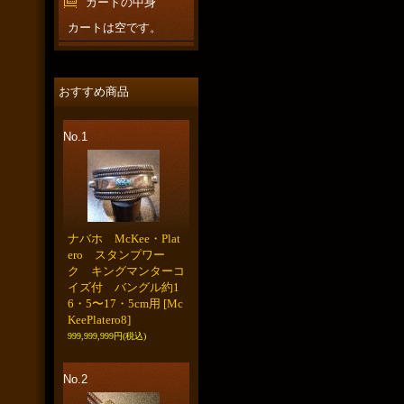
カートの中身
カートは空です。
おすすめ商品
No.1
ナバホ McKee・Plat
ero スタンプワー
ク キングマンターコ
イズ付 バングル約1
6・5〜17・5cm用
[Mc
KeePlatero8]
999,999,999円
(税込)
No.2