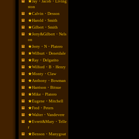
★Jay・Jacob・Living
ston
★Calvin・Desson
★Harold・Smith
★Gilbert・Smith
★Jerry&Gilbert・Nels
on
★Jerry・N・Platero
★Wilburt・Denetdale
★Ray・Delgarito
★Wilford・B・Henry
★Monty・Claw
★Anthony・Bowman
★Harrison・Bitsue
★Mike・Platero
★Eugene・Mitchell
★Fred・Peters
★Walter・Vandevere
★Evrett&Mary・Telle
r
★Benson・Manygoat