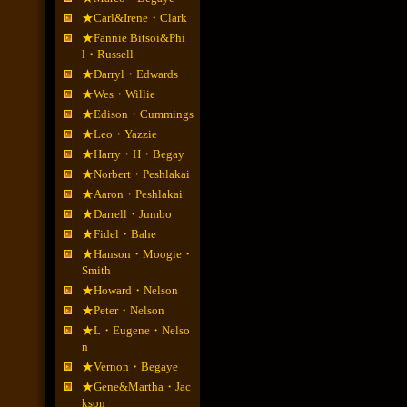
★Carl&Irene・Clark
★Fannie Bitsoi&Phi
l・Russell
★Darryl・Edwards
★Wes・Willie
★Edison・Cummings
★Leo・Yazzie
★Harry・H・Begay
★Norbert・Peshlakai
★Aaron・Peshlakai
★Darrell・Jumbo
★Fidel・Bahe
★Hanson・Moogie・
Smith
★Howard・Nelson
★Peter・Nelson
★L・Eugene・Nelso
n
★Vernon・Begaye
★Gene&Martha・Jac
kson