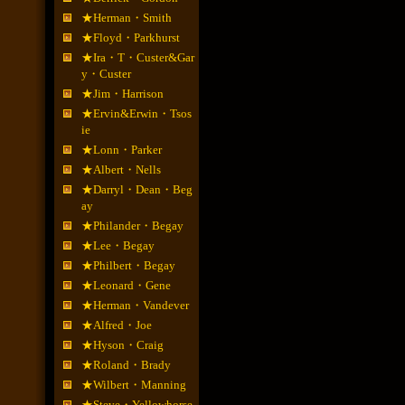
★Herman・Smith
★Floyd・Parkhurst
★Ira・T・Custer&Gar
y・Custer
★Jim・Harrison
★Ervin&Erwin・Tsos
ie
★Lonn・Parker
★Albert・Nells
★Darryl・Dean・Beg
ay
★Philander・Begay
★Lee・Begay
★Philbert・Begay
★Leonard・Gene
★Herman・Vandever
★Alfred・Joe
★Hyson・Craig
★Roland・Brady
★Wilbert・Manning
★Steve・Yellowhorse