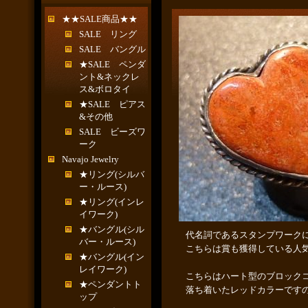
★★SALE商品★★
SALE リング
SALE バングル
★SALE ペンダ
ント&ネックレ
ス&ボロタイ
★SALE ピアス
&その他
SALE ビーズワ
ーク
Navajo Jewelry
★リング(シルバ
ー・ルース)
★リング(インレ
イワーク)
★バングル(シル
代名詞であるスタンプワーク
バー・ルース)
こちらは賞も獲得している人
★バングル(イン
レイワーク)
こちらはハート型のブロック
★ペンダントト
落ち着いたレッドカラーです
ップ