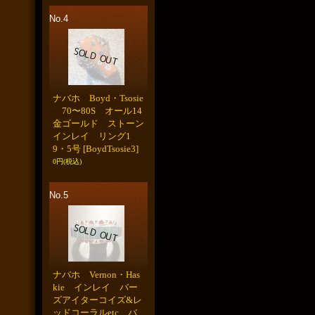
No.4
ナバホ Boyd・Tsosie
70〜80S オール14
金ゴールド ストーン
インレイ リング1
9・5号
[BoydTsosie3]
0円
(税込)
No.5
ナバホ Vernon・Has
kie インレイ バー
ズアイターコイズ&レ
ッドコーラルetc バ