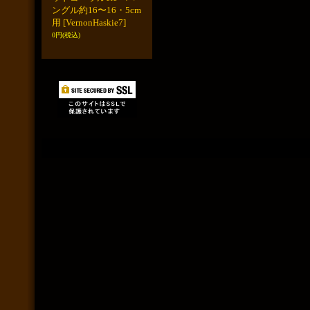
ングル約16〜16・5cm
用
[VernonHaskie7]
0円
(税込)