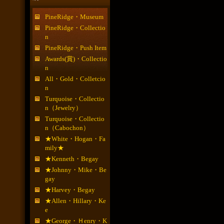
PineRidge・Museum
PineRidge・Collectio
n
PineRidge・Push Item
Awards(賞)・Collectio
n
All・Gold・Colletcio
n
Turquoise・Collectio
n（Jewelry）
Turquoise・Collectio
n（Cabochon）
★White・Hogan・Fa
mily★
★Kenneth・Begay
★Johnny・Mike・Be
gay
★Harvey・Begay
★Allen・Hillary・Ke
e
★George・Ｈenry・K