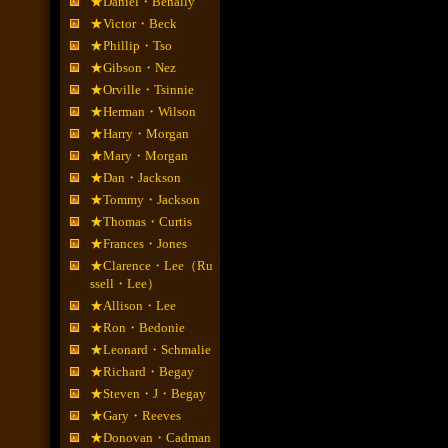
★Daniel・Benally
★Victor・Beck
★Phillip・Tso
★Gibson・Nez
★Orville・Tsinnie
★Herman・Wilson
★Harry・Morgan
★Mary・Morgan
★Dan・Jackson
★Tommy・Jackson
★Thomas・Curtis
★Frances・Jones
★Clarence・Lee（Ru
ssell・Lee）
★Allison・Lee
★Ron・Bedonie
★Leonard・Schmalie
★Richard・Begay
★Steven・J・Begay
★Gary・Reeves
★Donovan・Cadman