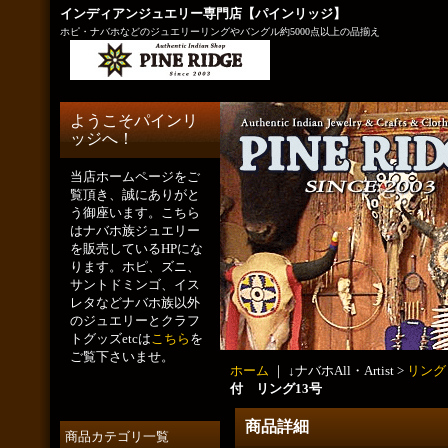
インディアンジュエリー専門店【パインリッジ】
ホピ・ナバホなどのジュエリーリングやバングル約5000点以上の品揃え
ようこそパインリ
ッジへ！
当店ホームページをご
覧頂き、誠にありがと
う御座います。こちら
はナバホ族ジュエリー
を販売しているHPにな
ります。ホピ、ズニ、
サントドミンゴ、イス
レタなどナバホ族以外
のジュエリーとクラフ
トグッズetcは
こちら
を
ご覧下さいませ。
ホーム
｜ ↓ナバホAll・Artist >
リング
付 リング13号
商品詳細
商品カテゴリ一覧