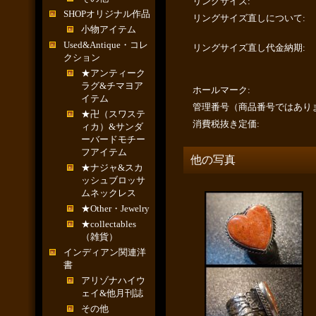
リングサイズ
:
SHOPオリジナル作品
リングサイズ直しについて
:
小物アイテム
Used&Antique・コレ
リングサイズ直し代金納期
:
クション
★アンティーク
ラグ&チマヨア
ホールマーク
:
イテム
管理番号（商品番号ではあり
★卍（スワステ
消費税抜き定価
:
ィカ）&サンダ
ーバードモチー
フアイテム
他の写真
★ナジャ&スカ
ッシュブロッサ
ムネックレス
★Other・Jewelry
★collectables
（雑貨）
インディアン関連洋
書
アリゾナハイウ
ェイ&他月刊誌
その他