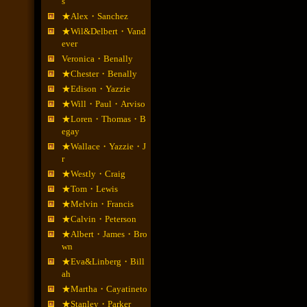
s
★Alex・Sanchez
★Wil&Delbert・Vand
ever
Veronica・Benally
★Chester・Benally
★Edison・Yazzie
★Will・Paul・Arviso
★Loren・Thomas・B
egay
★Wallace・Yazzie・J
r
★Westly・Craig
★Tom・Lewis
★Melvin・Francis
★Calvin・Peterson
★Albert・James・Bro
wn
★Eva&Linberg・Bill
ah
★Martha・Cayatineto
★Stanley・Parker