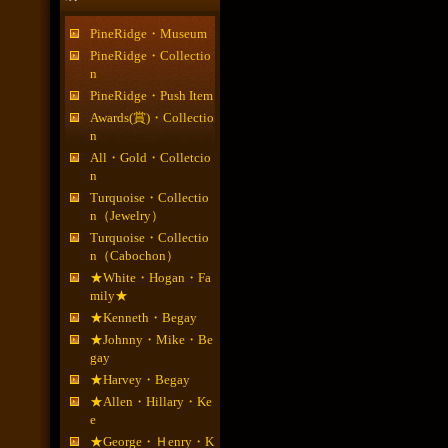
PineRidge・Museum
PineRidge・Collectio
n
PineRidge・Push Item
Awards(賞)・Collectio
n
All・Gold・Colletcio
n
Turquoise・Collectio
n（Jewelry）
Turquoise・Collectio
n（Cabochon）
★White・Hogan・Fa
mily★
★Kenneth・Begay
★Johnny・Mike・Be
gay
★Harvey・Begay
★Allen・Hillary・Ke
e
★George・Ｈenry・K