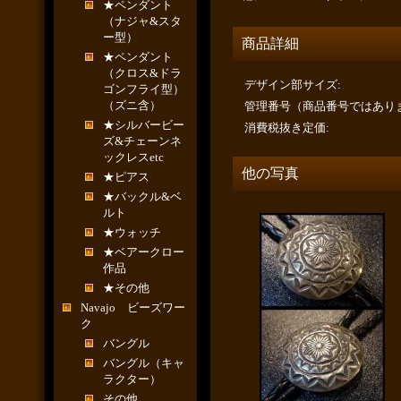
★ペンダント
（ナジャ&スタ
ー型）
商品詳細
★ペンダント
（クロス&ドラ
デザイン部サイズ
:
ゴンフライ型）
（ズニ含）
管理番号（商品番号ではあり
★シルバービー
消費税抜き定価
:
ズ&チェーンネ
ックレスetc
他の写真
★ピアス
★バックル&ベ
ルト
★ウォッチ
★ベアークロー
作品
★その他
Navajo ビーズワー
ク
バングル
バングル（キャ
ラクター）
その他