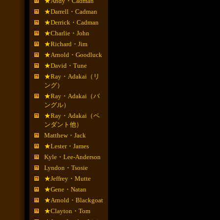
★Andy・Cadman
★Darrell・Cadman
★Derrick・Cadman
★Charlie・John
★Richard・Jim
★Arnold・Goodluck
★David・Tune
★Ray・Adakai（リ
ング）
★Ray・Adakai（バ
ングル）
★Ray・Adakai（ペ
ンダント他）
Matthew・Jack
★Lester・James
Kyle・Lee-Anderson
Lyndon・Tsosie
★Jeffrey・Mutte
★Gene・Natan
★Arnold・Blackgoat
★Clayton・Tom