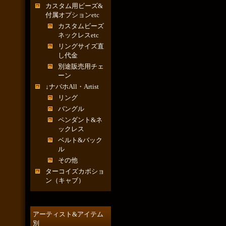
カスタム用ビーズ&
付属オプションetc
カスタムビーズ
ネックレスetc
リングサイズ直
し代金
別途販売用チェ
ーン
↓ナバホAll・Artist
リング
バングル
ペンダント&ネ
ックレス
ベルト&バック
ル
その他
ターコイズカボショ
ン（キャブ）
アーティスト&アイテム
別