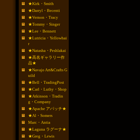
★Kirk・Smith
★Darryl・Becenti
★Vernon・Tracy
★Tommy・Singer
★Lee・Bennett
★Lutricia・Yellowhai
r
★Natasha・Peshlakai
★高名ギャラリー作
品★
★Navajo Art&Crafts G
uild
★Bell・TradingPost
★Carl・Luthy・Shop
★Atkinson・Tradin
g・Company
★Apache アパッチ★
★Al・Somers
Marc・Antia
★Laguna ラグーナ★
★Greg・Lewis