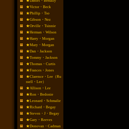
★Daniel・Benally
★Victor・Beck
★Phillip・Tso
★Gibson・Nez
★Orville・Tsinnie
★Herman・Wilson
★Harry・Morgan
★Mary・Morgan
★Dan・Jackson
★Tommy・Jackson
★Thomas・Curtis
★Frances・Jones
★Clarence・Lee（Ru
ssell・Lee）
★Allison・Lee
★Ron・Bedonie
★Leonard・Schmalie
★Richard・Begay
★Steven・J・Begay
★Gary・Reeves
★Donovan・Cadman