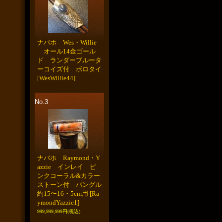
ナバホ Wes・Willie
オール14金ゴール
ド ランダーブルータ
ーコイズ付 ボロタイ
[WesWillie44]
No.3
ナバホ Raymond・Y
azzie インレイ ピ
ンクコーラル&カラー
ストーン付 バングル
約15〜16・5cm用
[Ra
ymondYazzie1]
999,999,999円
(税込)