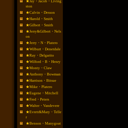
★Jay・Jacob・Living
ston
★Calvin・Desson
★Harold・Smith
★Gilbert・Smith
★Jerry&Gilbert・Nels
on
★Jerry・N・Platero
★Wilburt・Denetdale
★Ray・Delgarito
★Wilford・B・Henry
★Monty・Claw
★Anthony・Bowman
★Harrison・Bitsue
★Mike・Platero
★Eugene・Mitchell
★Fred・Peters
★Walter・Vandevere
★Evrett&Mary・Telle
r
★Benson・Manygoat