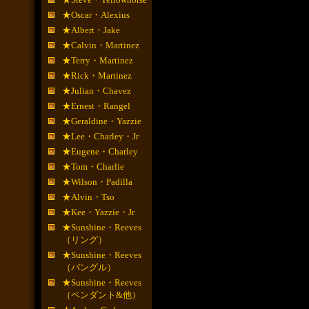
★Oscar・Alexius
★Albert・Jake
★Calvin・Martinez
★Terry・Martinez
★Rick・Martinez
★Julian・Chavez
★Ernest・Rangel
★Geraldine・Yazzie
★Lee・Charley・Jr
★Eugene・Charley
★Tom・Charlie
★Wilson・Padilla
★Alvin・Tso
★Kee・Yazzie・Jr
★Sunshine・Reeves
（リング）
★Sunshine・Reeves
（バングル）
★Sunshine・Reeves
（ペンダント&他）