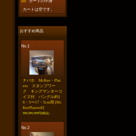
カートの中身
カートは空です。
おすすめ商品
No.1
ナバホ McKee・Plat
ero スタンプワー
ク キングマンターコ
イズ付 バングル約1
6・5〜17・5cm用
[Mc
KeePlatero8]
999,999,999円
(税込)
No.2