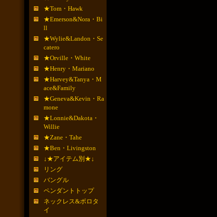
★Tom・Hawk
★Emerson&Nora・Bi
ll
★Wylie&Landon・Se
catero
★Orville・White
★Henry・Mariano
★Harvey&Tanya・M
ace&Family
★Geneva&Kevin・Ra
mone
★Lonnie&Dakota・
Willie
★Zane・Tahe
★Ben・Livingston
↓★アイテム別★↓
リング
バングル
ペンダントトップ
ネックレス&ボロタ
イ