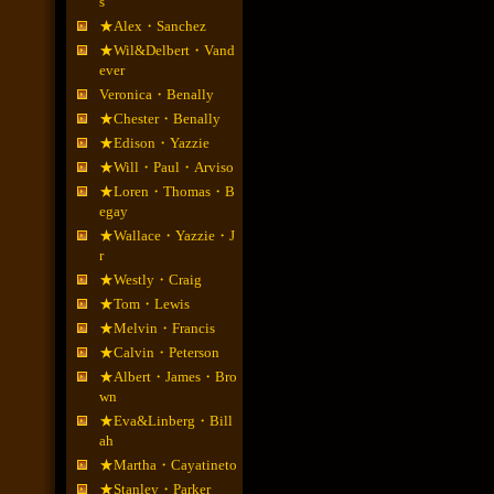
s
★Alex・Sanchez
★Wil&Delbert・Vand
ever
Veronica・Benally
★Chester・Benally
★Edison・Yazzie
★Will・Paul・Arviso
★Loren・Thomas・B
egay
★Wallace・Yazzie・J
r
★Westly・Craig
★Tom・Lewis
★Melvin・Francis
★Calvin・Peterson
★Albert・James・Bro
wn
★Eva&Linberg・Bill
ah
★Martha・Cayatineto
★Stanley・Parker