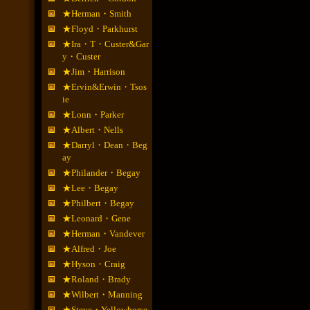
★Herman・Smith
★Floyd・Parkhurst
★Ira・T・Custer&Gar
y・Custer
★Jim・Harrison
★Ervin&Erwin・Tsos
ie
★Lonn・Parker
★Albert・Nells
★Darryl・Dean・Beg
ay
★Philander・Begay
★Lee・Begay
★Philbert・Begay
★Leonard・Gene
★Herman・Vandever
★Alfred・Joe
★Hyson・Craig
★Roland・Brady
★Wilbert・Manning
★Steve・Yellowhorse