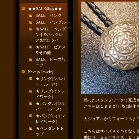
★★SALE商品★★
SALE リング
SALE バングル
★SALE ペンダ
ント&ネックレ
ス&ボロタイ
★SALE ピアス
&その他
SALE ビーズワ
ーク
Navajo Jewelry
★リング(シルバ
ー・ルース)
★リング(インレ
イワーク)
整ったスタンプワークで完成
★バングル(シル
こちらは１９９０年代に制作
バー・ルース)
★バングル(イン
カジュアルからフォーマルま
レイワーク)
★ペンダントト
こちらはサイズ４ｃｍとなり
ップ
他に４・５ｃｍサイズ、５・