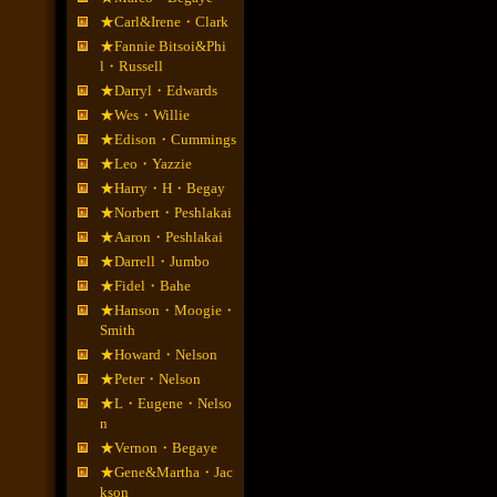
★Carl&Irene・Clark
★Fannie Bitsoi&Phi
l・Russell
★Darryl・Edwards
★Wes・Willie
★Edison・Cummings
★Leo・Yazzie
★Harry・H・Begay
★Norbert・Peshlakai
★Aaron・Peshlakai
★Darrell・Jumbo
★Fidel・Bahe
★Hanson・Moogie・
Smith
★Howard・Nelson
★Peter・Nelson
★L・Eugene・Nelso
n
★Vernon・Begaye
★Gene&Martha・Jac
kson