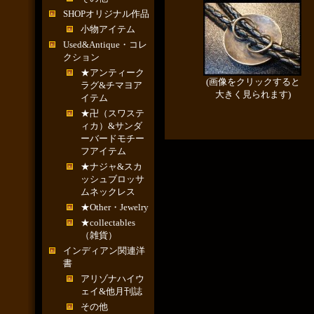
SHOPオリジナル作品
小物アイテム
Used&Antique・コレ
クション
★アンティーク
(画像をクリックすると
ラグ&チマヨア
大きく見られます)
イテム
★卍（スワステ
ィカ）&サンダ
ーバードモチー
フアイテム
★ナジャ&スカ
ッシュブロッサ
ムネックレス
★Other・Jewelry
★collectables
（雑貨）
インディアン関連洋
書
アリゾナハイウ
ェイ&他月刊誌
その他