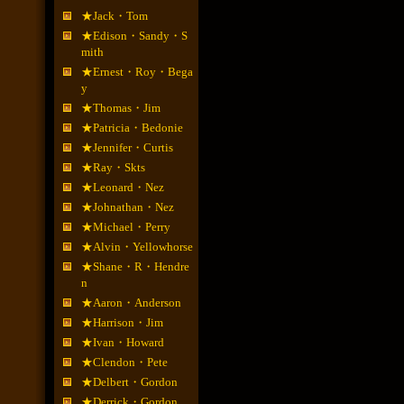
★Jack・Tom
★Edison・Sandy・S
mith
★Ernest・Roy・Bega
y
★Thomas・Jim
★Patricia・Bedonie
★Jennifer・Curtis
★Ray・Skts
★Leonard・Nez
★Johnathan・Nez
★Michael・Perry
★Alvin・Yellowhorse
★Shane・R・Hendre
n
★Aaron・Anderson
★Harrison・Jim
★Ivan・Howard
★Clendon・Pete
★Delbert・Gordon
★Derrick・Gordon