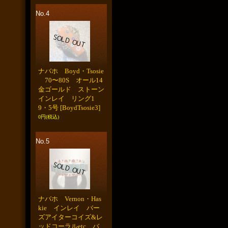
No.4
ナバホ Boyd・Tsosie
70〜80S オール14
金ゴールド ストーン
インレイ リング1
9・5号
[BoydTsosie3]
0円
(税込)
No.5
ナバホ Vernon・Has
kie インレイ バー
ズアイターコイズ&レ
ッドコーラルetc バ