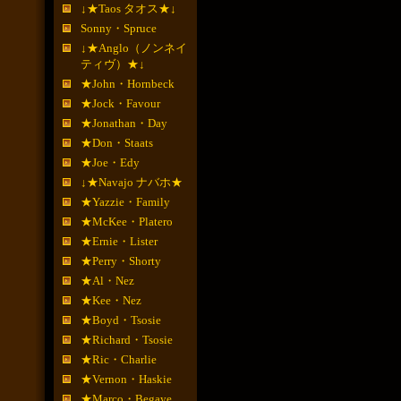
↓★Taos タオス★↓
Sonny・Spruce
↓★Anglo（ノンネイ
ティヴ）★↓
★John・Hornbeck
★Jock・Favour
★Jonathan・Day
★Don・Staats
★Joe・Edy
↓★Navajo ナバホ★
★Yazzie・Family
★McKee・Platero
★Ernie・Lister
★Perry・Shorty
★Al・Nez
★Kee・Nez
★Boyd・Tsosie
★Richard・Tsosie
★Ric・Charlie
★Vernon・Haskie
★Marco・Begaye