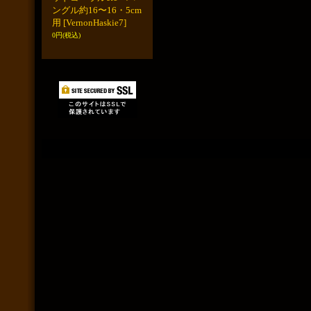
ングル約16〜16・5cm
用
[VernonHaskie7]
0円
(税込)