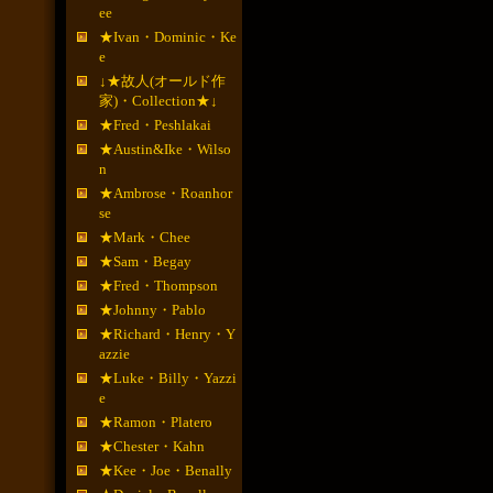
ee
★Ivan・Dominic・Ke
e
↓★故人(オールド作
家)・Collection★↓
★Fred・Peshlakai
★Austin&Ike・Wilso
n
★Ambrose・Roanhor
se
★Mark・Chee
★Sam・Begay
★Fred・Thompson
★Johnny・Pablo
★Richard・Henry・Y
azzie
★Luke・Billy・Yazzi
e
★Ramon・Platero
★Chester・Kahn
★Kee・Joe・Benally