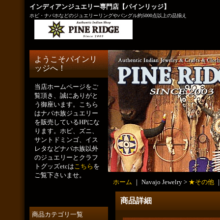
インディアンジュエリー専門店【パインリッジ】
ホピ・ナバホなどのジュエリーリングやバングル約5000点以上の品揃え
ようこそパインリ
ッジへ！
当店ホームページをご
覧頂き、誠にありがと
う御座います。こちら
はナバホ族ジュエリー
を販売しているHPにな
ります。ホピ、ズニ、
サントドミンゴ、イス
レタなどナバホ族以外
のジュエリーとクラフ
トグッズetcは
こちら
を
ご覧下さいませ。
ホーム
｜ Navajo Jewelry >
★その他
商品詳細
商品カテゴリ一覧