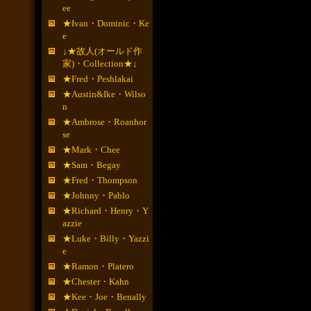
ee
★Ivan・Dominic・Ke
e
↓★故人(オールド作
家)・Collection★↓
★Fred・Peshlakai
★Austin&Ike・Wilso
n
★Ambrose・Roanhor
se
★Mark・Chee
★Sam・Begay
★Fred・Thompson
★Johnny・Pablo
★Richard・Henry・Y
azzie
★Luke・Billy・Yazzi
e
★Ramon・Platero
★Chester・Kahn
★Kee・Joe・Benally