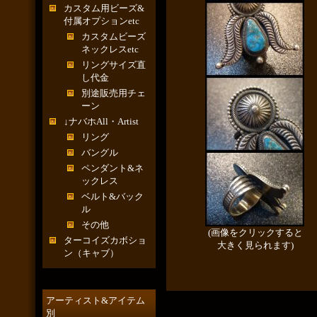
カスタム用ビーズ&
付属オプションetc
カスタムビーズ
ネックレスetc
リングサイズ直
し代金
別途販売用チェ
ーン
↓ナバホAll・Artist
リング
バングル
ペンダント&ネ
ックレス
ベルト&バック
ル
その他
(画像をクリックすると
ターコイズカボショ
大きく見られます)
ン（キャブ）
アーティスト&アイテム
別