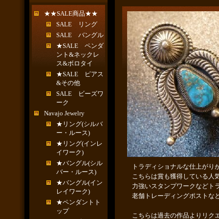
★★SALE商品★★
SALE リング
SALE バングル
★SALE ペンダ
ント&ネックレ
ス&ボロタイ
★SALE ピアス
&その他
SALE ビーズワ
ーク
Navajo Jewelry
★リング(シルバ
ー・ルース)
★リング(インレ
イワーク)
★バングル(シル
トラディショナルな仕上がり
バー・ルース)
こちらは賞も獲得している人
★バングル(イン
力強いスタンプワークなどト
レイワーク)
老舗トレーディングポストな
★ペンダントト
ップ
こちらは過去の作品よりリク