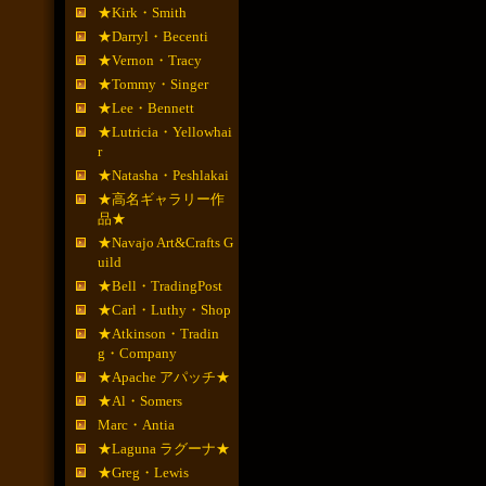
★Kirk・Smith
★Darryl・Becenti
★Vernon・Tracy
★Tommy・Singer
★Lee・Bennett
★Lutricia・Yellowhai
r
★Natasha・Peshlakai
★高名ギャラリー作
品★
★Navajo Art&Crafts G
uild
★Bell・TradingPost
★Carl・Luthy・Shop
★Atkinson・Tradin
g・Company
★Apache アパッチ★
★Al・Somers
Marc・Antia
★Laguna ラグーナ★
★Greg・Lewis