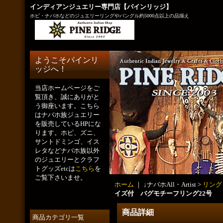
インディアンジュエリー専門店【パインリッジ】
ホピ・ナバホなどのジュエリーリングやバングル約5000点以上の品揃え
ようこそパインリ
ッジへ！
当店ホームページをご
覧頂き、誠にありがと
う御座います。こちら
はナバホ族ジュエリー
を販売しているHPにな
ります。ホピ、ズニ、
サントドミンゴ、イス
レタなどナバホ族以外
のジュエリーとクラフ
トグッズetcは
こちら
を
ご覧下さいませ。
ホーム
｜ ↓ナバホAll・Artist >
リング
イズ付 バグモチーフリング22号
商品詳細
商品カテゴリ一覧