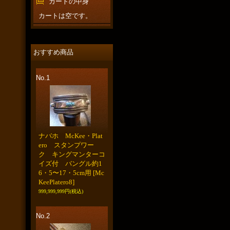
カートの中身
カートは空です。
おすすめ商品
No.1
ナバホ McKee・Plat
ero スタンプワー
ク キングマンターコ
イズ付 バングル約1
6・5〜17・5cm用
[Mc
KeePlatero8]
999,999,999円
(税込)
No.2