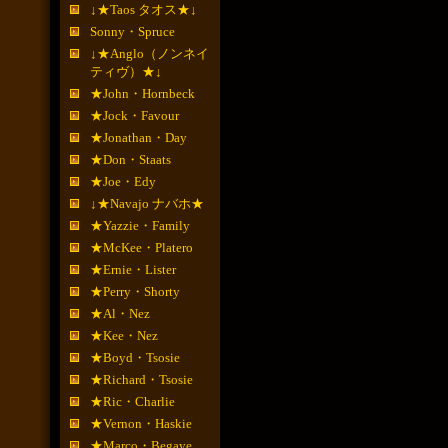
↓★Taos タオス★↓
Sonny・Spruce
↓★Anglo（ノンネイ
ティヴ）★↓
★John・Hornbeck
★Jock・Favour
★Jonathan・Day
★Don・Staats
★Joe・Edy
↓★Navajo ナバホ★
★Yazzie・Family
★McKee・Platero
★Ernie・Lister
★Perry・Shorty
★Al・Nez
★Kee・Nez
★Boyd・Tsosie
★Richard・Tsosie
★Ric・Charlie
★Vernon・Haskie
★Marco・Begaye