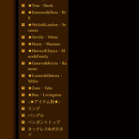
★Tom・Hawk
★Emerson&Nora・Bi
ll
★Wylie&Landon・Se
catero
★Orville・White
★Henry・Mariano
★Harvey&Tanya・M
ace&Family
★Geneva&Kevin・Ra
mone
★Lonnie&Dakota・
Willie
★Zane・Tahe
★Ben・Livingston
↓★アイテム別★↓
リング
バングル
ペンダントトップ
ネックレス&ボロタ
イ