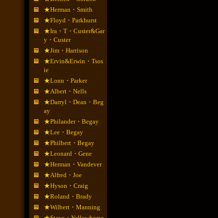
★Herman・Smith
★Floyd・Parkhurst
★Ira・T・Custer&Gar
y・Custer
★Jim・Harrison
★Ervin&Erwin・Tsos
ie
★Lonn・Parker
★Albert・Nells
★Darryl・Dean・Beg
ay
★Philander・Begay
★Lee・Begay
★Philbert・Begay
★Leonard・Gene
★Herman・Vandever
★Alfred・Joe
★Hyson・Craig
★Roland・Brady
★Wilbert・Manning
★Steve・Yellowhorse