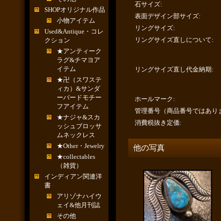
石サイズ
:
SHOPオリジナル作品
表面デザイン部サイズ
:
小物アイテム
リングサイズ
:
Used&Antique・コレ
リングサイズ直しについて
:
クション
★アンティーク
ラグ&チマヨア
イテム
リングサイズ直し代金納期
:
★卍（スワステ
ィカ）&サンダ
ーバードモチー
ホールマーク
:
フアイテム
管理番号（商品番号ではあり
★ナジャ&スカ
消費税抜き定価
:
ッシュブロッサ
ムネックレス
★Other・Jewelry
他の写真
★collectables
（雑貨）
インディアン関連洋
書
アリゾナハイウ
ェイ&他月刊誌
その他