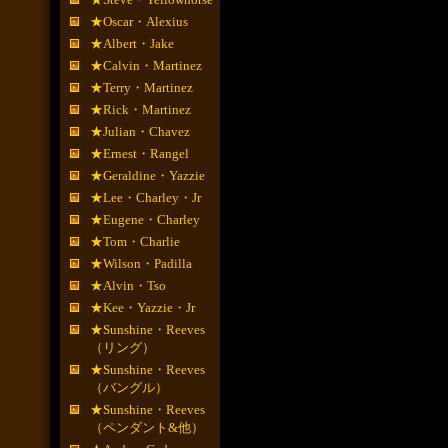
★Oscar・Alexius
★Albert・Jake
★Calvin・Martinez
★Terry・Martinez
★Rick・Martinez
★Julian・Chavez
★Ernest・Rangel
★Geraldine・Yazzie
★Lee・Charley・Jr
★Eugene・Charley
★Tom・Charlie
★Wilson・Padilla
★Alvin・Tso
★Kee・Yazzie・Jr
★Sunshine・Reeves
（リング）
★Sunshine・Reeves
（バングル）
★Sunshine・Reeves
（ペンダント&他）