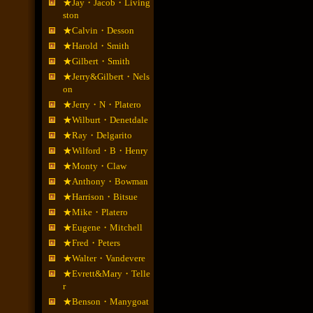
★Jay・Jacob・Living
ston
★Calvin・Desson
★Harold・Smith
★Gilbert・Smith
★Jerry&Gilbert・Nels
on
★Jerry・N・Platero
★Wilburt・Denetdale
★Ray・Delgarito
★Wilford・B・Henry
★Monty・Claw
★Anthony・Bowman
★Harrison・Bitsue
★Mike・Platero
★Eugene・Mitchell
★Fred・Peters
★Walter・Vandevere
★Evrett&Mary・Telle
r
★Benson・Manygoat