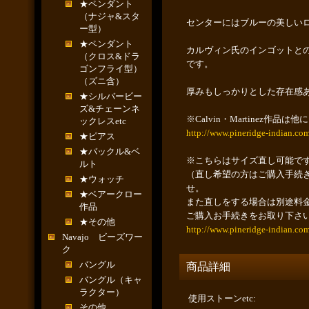
★ペンダント
（ナジャ&スタ
センターにはブルーの美しい
ー型）
★ペンダント
カルヴィン氏のインゴットと
（クロス&ドラ
です。
ゴンフライ型）
（ズニ含）
厚みもしっかりとした存在感
★シルバービー
ズ&チェーンネ
※Calvin・Martinez
ックレスetc
http://www.pineridge-indian.co
★ピアス
★バックル&ベ
※こちらはサイズ直し可能で
ルト
（直し希望の方はご購入手続
★ウォッチ
せ。
★ベアークロー
また直しをする場合は別途料
作品
ご購入お手続きをお取り下さ
★その他
http://www.pineridge-indian.co
Navajo ビーズワー
ク
バングル
商品詳細
バングル（キャ
ラクター）
使用ストーンetc
:
その他