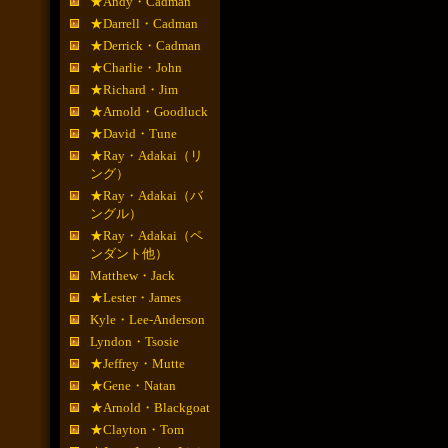
★Andy・Cadman
★Darrell・Cadman
★Derrick・Cadman
★Charlie・John
★Richard・Jim
★Arnold・Goodluck
★David・Tune
★Ray・Adakai（リ
ング）
★Ray・Adakai（バ
ングル）
★Ray・Adakai（ペ
ンダント他）
Matthew・Jack
★Lester・James
Kyle・Lee-Anderson
Lyndon・Tsosie
★Jeffrey・Mutte
★Gene・Natan
★Arnold・Blackgoat
★Clayton・Tom