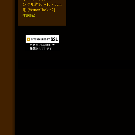
ングル約16〜16・5cm
用
[VernonHaskie7]
0円
(税込)