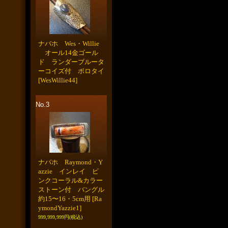
ナバホ Wes・Willie
オール14金ゴール
ド ランダーブルータ
ーコイズ付 ボロタイ
[WesWillie44]
No.3
ナバホ Raymond・Y
azzie インレイ ピ
ンクコーラル&カラー
ストーン付 バングル
約15〜16・5cm用
[Ra
ymondYazzie1]
999,999,999円
(税込)