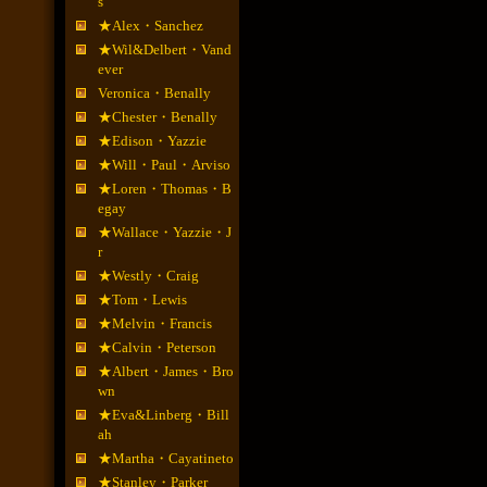
s
★Alex・Sanchez
★Wil&Delbert・Vand
ever
Veronica・Benally
★Chester・Benally
★Edison・Yazzie
★Will・Paul・Arviso
★Loren・Thomas・B
egay
★Wallace・Yazzie・J
r
★Westly・Craig
★Tom・Lewis
★Melvin・Francis
★Calvin・Peterson
★Albert・James・Bro
wn
★Eva&Linberg・Bill
ah
★Martha・Cayatineto
★Stanley・Parker