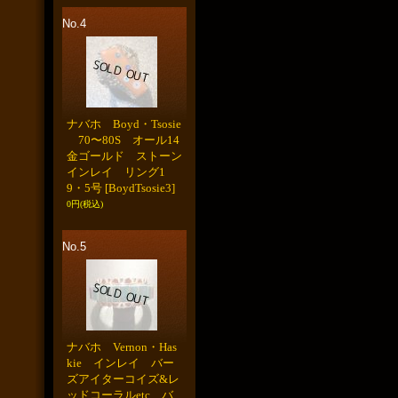
No.4
ナバホ Boyd・Tsosie
70〜80S オール14
金ゴールド ストーン
インレイ リング1
9・5号
[BoydTsosie3]
0円
(税込)
No.5
ナバホ Vernon・Has
kie インレイ バー
ズアイターコイズ&レ
ッドコーラルetc バ