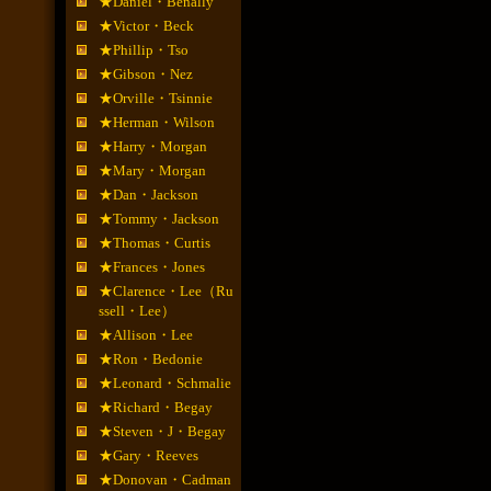
★Daniel・Benally
★Victor・Beck
★Phillip・Tso
★Gibson・Nez
★Orville・Tsinnie
★Herman・Wilson
★Harry・Morgan
★Mary・Morgan
★Dan・Jackson
★Tommy・Jackson
★Thomas・Curtis
★Frances・Jones
★Clarence・Lee（Ru
ssell・Lee）
★Allison・Lee
★Ron・Bedonie
★Leonard・Schmalie
★Richard・Begay
★Steven・J・Begay
★Gary・Reeves
★Donovan・Cadman