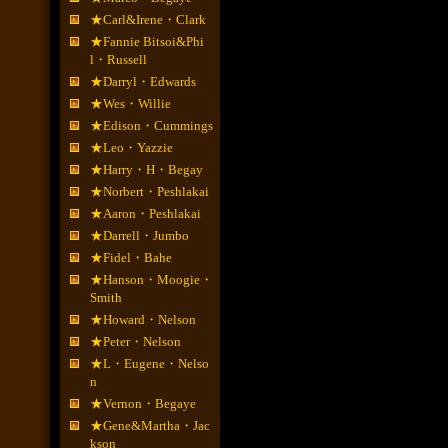
★Carl&Irene・Clark
★Fannie Bitsoi&Phi
l・Russell
★Darryl・Edwards
★Wes・Willie
★Edison・Cummings
★Leo・Yazzie
★Harry・H・Begay
★Norbert・Peshlakai
★Aaron・Peshlakai
★Darrell・Jumbo
★Fidel・Bahe
★Hanson・Moogie・
Smith
★Howard・Nelson
★Peter・Nelson
★L・Eugene・Nelso
n
★Vernon・Begaye
★Gene&Martha・Jac
kson