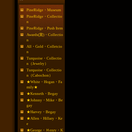
PineRidge・Museum
PineRidge・Collectio
n
PineRidge・Push Item
Awards(賞)・Collectio
n
All・Gold・Colletcio
n
Turquoise・Collectio
n（Jewelry）
Turquoise・Collectio
n（Cabochon）
★White・Hogan・Fa
mily★
★Kenneth・Begay
★Johnny・Mike・Be
gay
★Harvey・Begay
★Allen・Hillary・Ke
e
★George・Ｈenry・K