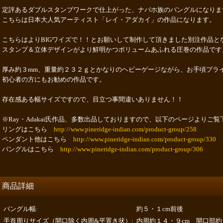
定評あるダブルスタンプワークで仕上がった、ナバホ族のバングルになりま
こちらは日本大人気アーティスト「レイ・アダカイ」の作品になります。
こちらはよりBIGワイズで！！とお願いして制作して頂きました別注作品と
スタンプ＆立体デザインがより鮮明かつボリュームあふれる圧巻の作品です
厚み約３mm、重量約２３２ｇとかなりのヘビーゲージながら、お手頃プラ
初心者の方にもお勧めの作品です。
存在感ある幅サイズですので、目立つ事間違いありません！！
※Ray・Adakai氏作品、多数出品しておりますので、以下のページよりご
リングはこちら
http://www.pineridge-indian.com/product-group/258
ペンダント他はこちら
http://www.pineridge-indian.com/product-group/330
バングルはこちら
http://www.pineridge-indian.com/product-group/306
商品詳細
バングル幅
:
約５・１cm前後
手首周りサイズ（開口除く内周&平置き状）
:
内周約１４・９cm 開口部約