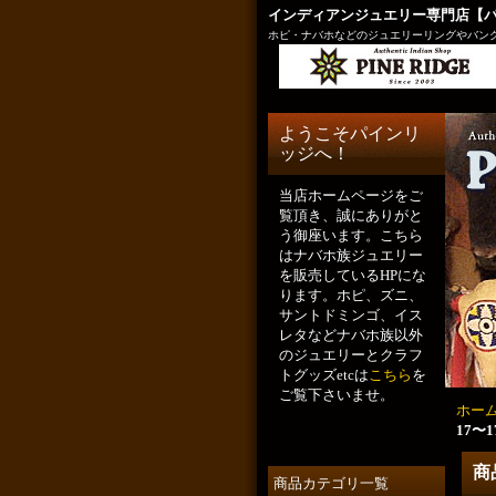
インディアンジュエリー専門店【
ホピ・ナバホなどのジュエリーリングやバング
ようこそパインリ
ッジへ！
当店ホームページをご
覧頂き、誠にありがと
う御座います。こちら
はナバホ族ジュエリー
を販売しているHPにな
ります。ホピ、ズニ、
サントドミンゴ、イス
レタなどナバホ族以外
のジュエリーとクラフ
トグッズetcは
こちら
を
ご覧下さいませ。
ホー
17〜
商
商品カテゴリ一覧