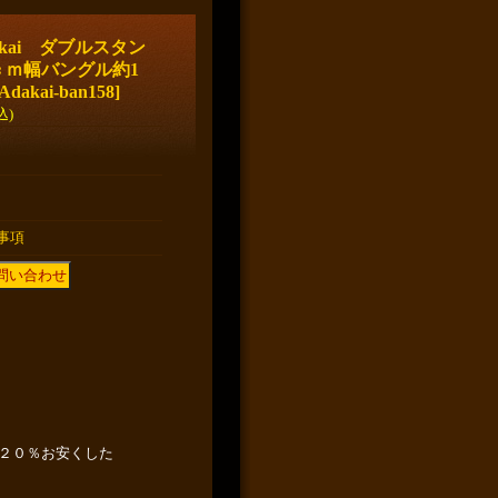
akai ダブルスタン
ｃｍ幅バングル約1
Adakai-ban158
]
込)
事項
２０％お安くした