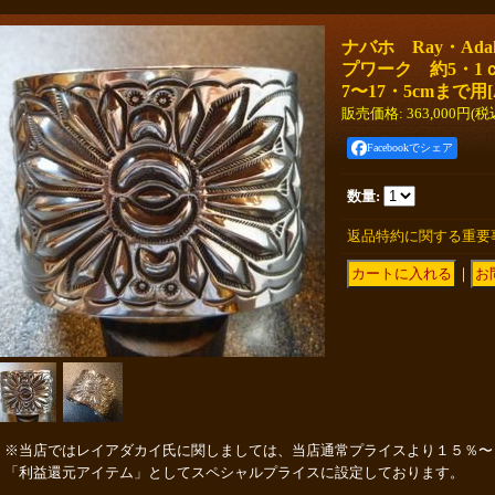
ナバホ Ray・Ad
プワーク 約5・1
7〜17・5cmまで用
[
販売価格
:
363,000円
(税
Facebookでシェア
数量
:
返品特約に関する重要
｜
※当店ではレイアダカイ氏に関しましては、当店通常プライスより１５％〜
「利益還元アイテム」としてスペシャルプライスに設定しております。