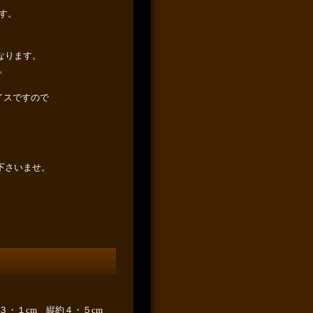
す。
なります。
。
イスですので
覧下さいませ。
３・１cm 縦約４・５cm