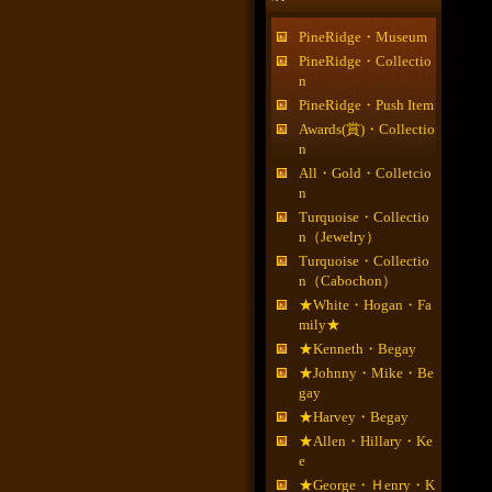
PineRidge・Museum
PineRidge・Collectio
n
PineRidge・Push Item
Awards(賞)・Collectio
n
All・Gold・Colletcio
n
Turquoise・Collectio
n（Jewelry）
Turquoise・Collectio
n（Cabochon）
★White・Hogan・Fa
mily★
★Kenneth・Begay
★Johnny・Mike・Be
gay
★Harvey・Begay
★Allen・Hillary・Ke
e
★George・Ｈenry・K