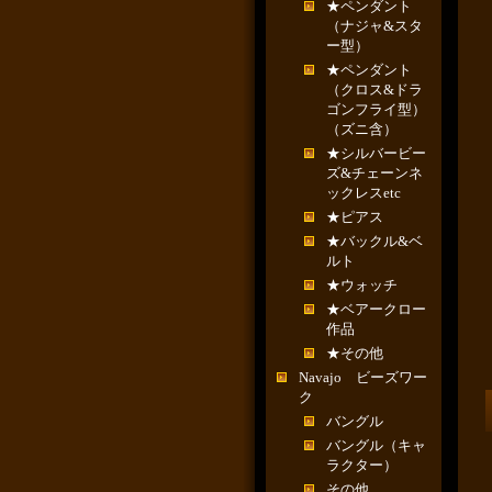
★ペンダント
（ナジャ&スタ
ー型）
★ペンダント
（クロス&ドラ
ゴンフライ型）
（ズニ含）
★シルバービー
ズ&チェーンネ
ックレスetc
★ピアス
★バックル&ベ
ルト
★ウォッチ
★ベアークロー
作品
★その他
Navajo ビーズワー
ク
バングル
バングル（キャ
ラクター）
その他