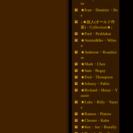
ee
★Ivan・Dominic・Ke
e
↓★故人(オールド作
家)・Collection★↓
★Fred・Peshlakai
★Austin&Ike・Wilso
n
★Ambrose・Roanhor
se
★Mark・Chee
★Sam・Begay
★Fred・Thompson
★Johnny・Pablo
★Richard・Henry・Y
azzie
★Luke・Billy・Yazzi
e
★Ramon・Platero
★Chester・Kahn
★Kee・Joe・Benally