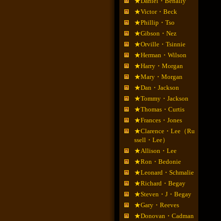
★Daniel・Benally
★Victor・Beck
★Phillip・Tso
★Gibson・Nez
★Orville・Tsinnie
★Herman・Wilson
★Harry・Morgan
★Mary・Morgan
★Dan・Jackson
★Tommy・Jackson
★Thomas・Curtis
★Frances・Jones
★Clarence・Lee（Ru
ssell・Lee）
★Allison・Lee
★Ron・Bedonie
★Leonard・Schmalie
★Richard・Begay
★Steven・J・Begay
★Gary・Reeves
★Donovan・Cadman