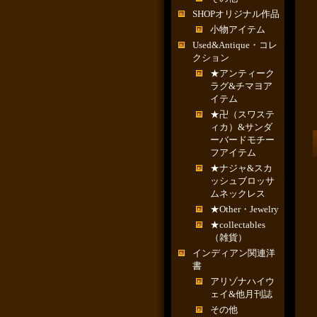
SHOPオリジナル作品
小物アイテム
Used&Antique・コレ
クション
★アンティーク
ラグ&チマヨア
イテム
★卍（スワステ
ィカ）&サンダ
ーバードモチー
フアイテム
★ナジャ&スカ
ッシュブロッサ
ムネックレス
★Other・Jewelry
★collectables
（雑貨）
インディアン関連洋
書
アリゾナハイウ
ェイ&他月刊誌
その他