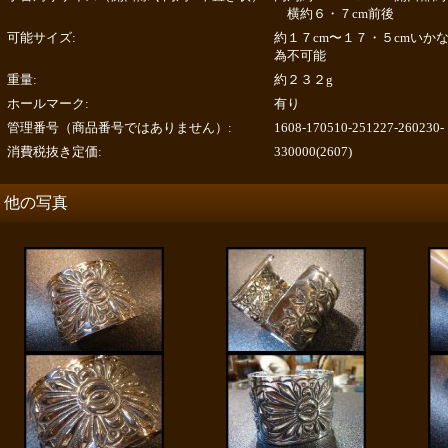
横約６・７cm前後
可能サイズ
:
約１７cm〜１７・５cmいか
為不可能
重量
:
約２３２g
ホールマーク
:
有り
管理番号（商品番号ではありません）
:
1608-170510-251227-260230-
消費税抜き定価
:
330000(2607)
他の写真