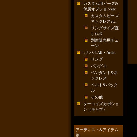
カスタム用ビーズ&
付属オプションetc
カスタムビーズ
ネックレスetc
リングサイズ直
し代金
別途販売用チェ
ーン
↓ナバホAll・Artist
リング
バングル
ペンダント&ネ
ックレス
ベルト&バック
ル
その他
ターコイズカボショ
ン（キャブ）
アーティスト&アイテム
別