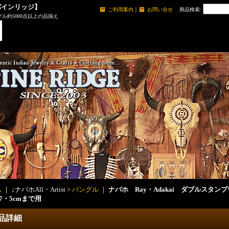
パインリッジ】
ご利用案内
｜
お問い合せ
商品検索
:
ル約5000点以上の品揃え
ム
｜ ↓ナバホAll・Artist >
バングル
｜
ナバホ Ray・Adakai ダブルスタ
17・5cmまで用
品詳細