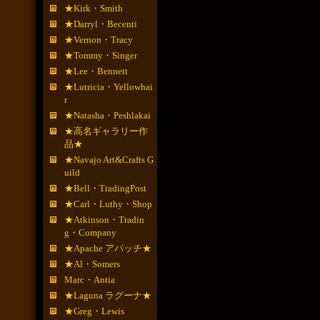
★Kirk・Smith
★Darryl・Becenti
★Vernon・Tracy
★Tommy・Singer
★Lee・Bennett
★Lutricia・Yellowhai
r
★Natasha・Peshlakai
★高名ギャラリー作
品★
★Navajo Art&Crafts G
uild
★Bell・TradingPost
★Carl・Luthy・Shop
★Atkinson・Tradin
g・Company
★Apache アパッチ★
★Al・Somers
Marc・Antia
★Laguna ラグーナ★
★Greg・Lewis