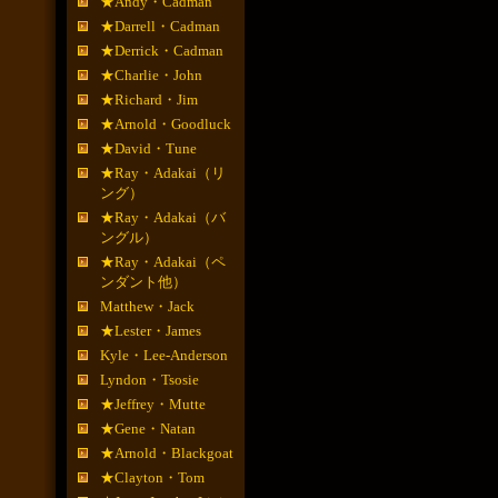
★Andy・Cadman
★Darrell・Cadman
★Derrick・Cadman
★Charlie・John
★Richard・Jim
★Arnold・Goodluck
★David・Tune
★Ray・Adakai（リ
ング）
★Ray・Adakai（バ
ングル）
★Ray・Adakai（ペ
ンダント他）
Matthew・Jack
★Lester・James
Kyle・Lee-Anderson
Lyndon・Tsosie
★Jeffrey・Mutte
★Gene・Natan
★Arnold・Blackgoat
★Clayton・Tom