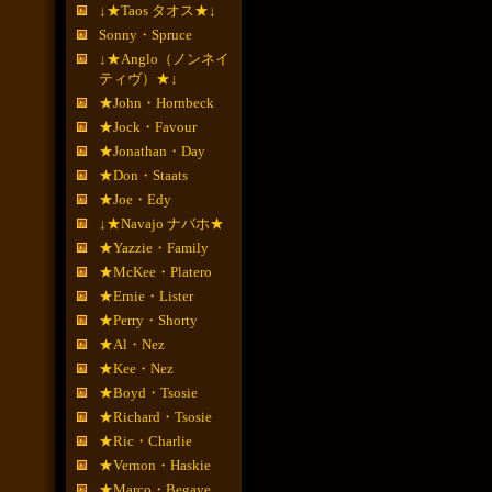
↓★Taos タオス★↓
Sonny・Spruce
↓★Anglo（ノンネイ
ティヴ）★↓
★John・Hornbeck
★Jock・Favour
★Jonathan・Day
★Don・Staats
★Joe・Edy
↓★Navajo ナバホ★
★Yazzie・Family
★McKee・Platero
★Ernie・Lister
★Perry・Shorty
★Al・Nez
★Kee・Nez
★Boyd・Tsosie
★Richard・Tsosie
★Ric・Charlie
★Vernon・Haskie
★Marco・Begaye