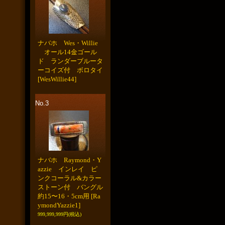
ナバホ Wes・Willie
オール14金ゴール
ド ランダーブルータ
ーコイズ付 ボロタイ
[WesWillie44]
No.3
ナバホ Raymond・Y
azzie インレイ ピ
ンクコーラル&カラー
ストーン付 バングル
約15〜16・5cm用
[Ra
ymondYazzie1]
999,999,999円
(税込)