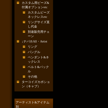
カスタム用ビーズ&
付属オプションetc
カスタムビーズ
ネックレスetc
リングサイズ直
し代金
別途販売用チェ
ーン
↓ナバホAll・Artist
リング
バングル
ペンダント&ネ
ックレス
ベルト&バック
ル
その他
ターコイズカボショ
ン（キャブ）
アーティスト&アイテム
別