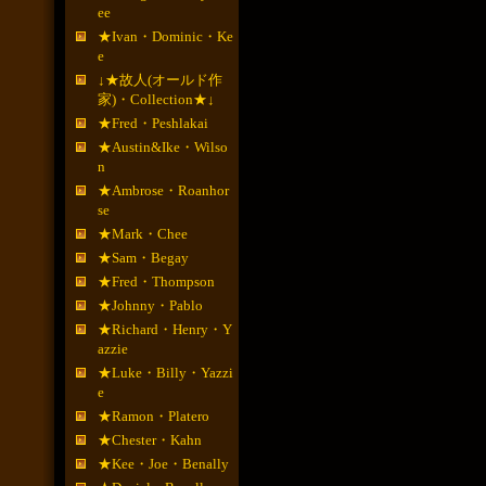
ee
★Ivan・Dominic・Ke
e
↓★故人(オールド作
家)・Collection★↓
★Fred・Peshlakai
★Austin&Ike・Wilso
n
★Ambrose・Roanhor
se
★Mark・Chee
★Sam・Begay
★Fred・Thompson
★Johnny・Pablo
★Richard・Henry・Y
azzie
★Luke・Billy・Yazzi
e
★Ramon・Platero
★Chester・Kahn
★Kee・Joe・Benally