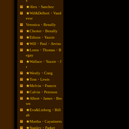
s
★Alex・Sanchez
★Wil&Delbert・Vand
ever
Veronica・Benally
★Chester・Benally
★Edison・Yazzie
★Will・Paul・Arviso
★Loren・Thomas・B
egay
★Wallace・Yazzie・J
r
★Westly・Craig
★Tom・Lewis
★Melvin・Francis
★Calvin・Peterson
★Albert・James・Bro
wn
★Eva&Linberg・Bill
ah
★Martha・Cayatineto
★Stanley・Parker