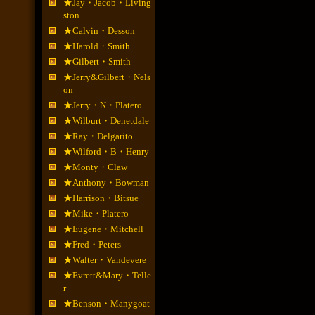
★Jay・Jacob・Living
ston
★Calvin・Desson
★Harold・Smith
★Gilbert・Smith
★Jerry&Gilbert・Nels
on
★Jerry・N・Platero
★Wilburt・Denetdale
★Ray・Delgarito
★Wilford・B・Henry
★Monty・Claw
★Anthony・Bowman
★Harrison・Bitsue
★Mike・Platero
★Eugene・Mitchell
★Fred・Peters
★Walter・Vandevere
★Evrett&Mary・Telle
r
★Benson・Manygoat