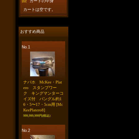
カートの中身
カートは空です。
おすすめ商品
No.1
ナバホ McKee・Plat
ero スタンプワー
ク キングマンターコ
イズ付 バングル約1
6・5〜17・5cm用
[Mc
KeePlatero8]
999,999,999円
(税込)
No.2