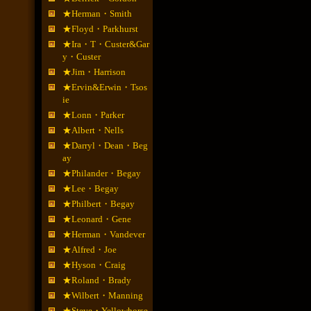
★Herman・Smith
★Floyd・Parkhurst
★Ira・T・Custer&Gar
y・Custer
★Jim・Harrison
★Ervin&Erwin・Tsos
ie
★Lonn・Parker
★Albert・Nells
★Darryl・Dean・Beg
ay
★Philander・Begay
★Lee・Begay
★Philbert・Begay
★Leonard・Gene
★Herman・Vandever
★Alfred・Joe
★Hyson・Craig
★Roland・Brady
★Wilbert・Manning
★Steve・Yellowhorse