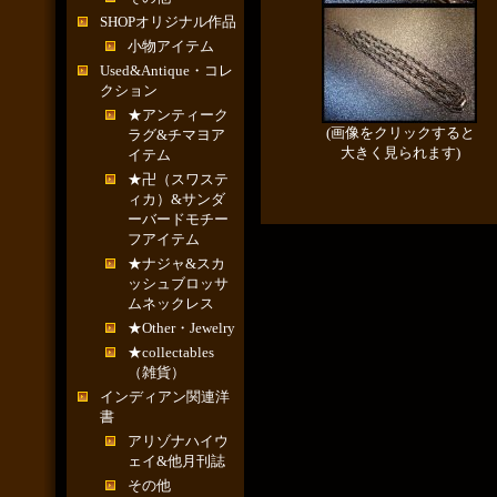
SHOPオリジナル作品
小物アイテム
Used&Antique・コレ
クション
★アンティーク
(画像をクリックすると
ラグ&チマヨア
大きく見られます)
イテム
★卍（スワステ
ィカ）&サンダ
ーバードモチー
フアイテム
★ナジャ&スカ
ッシュブロッサ
ムネックレス
★Other・Jewelry
★collectables
（雑貨）
インディアン関連洋
書
アリゾナハイウ
ェイ&他月刊誌
その他