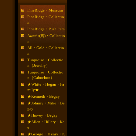
PineRidge・Museum
PineRidge・Collectio
n
PineRidge・Push Item
Awards(賞)・Collectio
n
All・Gold・Colletcio
n
Turquoise・Collectio
n（Jewelry）
Turquoise・Collectio
n（Cabochon）
★White・Hogan・Fa
mily★
★Kenneth・Begay
★Johnny・Mike・Be
gay
★Harvey・Begay
★Allen・Hillary・Ke
e
★George・Ｈenry・K