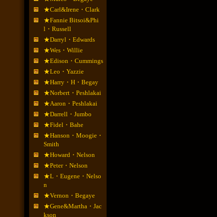
★Carl&Irene・Clark
★Fannie Bitsoi&Phi
l・Russell
★Darryl・Edwards
★Wes・Willie
★Edison・Cummings
★Leo・Yazzie
★Harry・H・Begay
★Norbert・Peshlakai
★Aaron・Peshlakai
★Darrell・Jumbo
★Fidel・Bahe
★Hanson・Moogie・
Smith
★Howard・Nelson
★Peter・Nelson
★L・Eugene・Nelso
n
★Vernon・Begaye
★Gene&Martha・Jac
kson