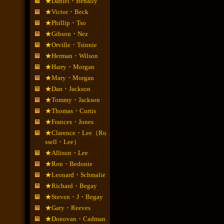
★Daniel・Benally
★Victor・Beck
★Phillip・Tso
★Gibson・Nez
★Orville・Tsinnie
★Herman・Wilson
★Harry・Morgan
★Mary・Morgan
★Dan・Jackson
★Tommy・Jackson
★Thomas・Curtis
★Frances・Jones
★Clarence・Lee（Ru
ssell・Lee）
★Allison・Lee
★Ron・Bedonie
★Leonard・Schmalie
★Richard・Begay
★Steven・J・Begay
★Gary・Reeves
★Donovan・Cadman