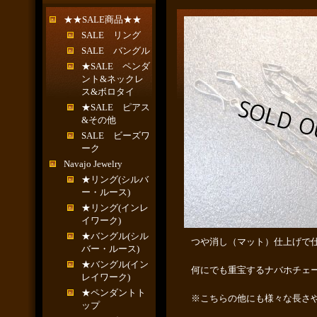
★★SALE商品★★
SALE リング
SALE バングル
★SALE ペンダ
ント&ネックレ
ス&ボロタイ
★SALE ピアス
&その他
SALE ビーズワ
ーク
Navajo Jewelry
★リング(シルバ
ー・ルース)
★リング(インレ
イワーク)
★バングル(シル
つや消し（マット）仕上げで
バー・ルース)
★バングル(イン
何にでも重宝するナバホチェ
レイワーク)
★ペンダントト
※こちらの他にも様々な長さ
ップ