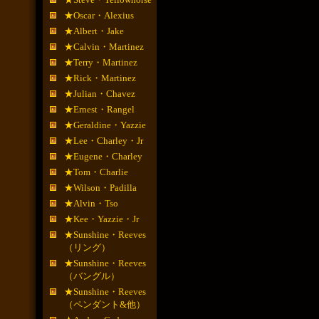
★Oscar・Alexius
★Albert・Jake
★Calvin・Martinez
★Terry・Martinez
★Rick・Martinez
★Julian・Chavez
★Ernest・Rangel
★Geraldine・Yazzie
★Lee・Charley・Jr
★Eugene・Charley
★Tom・Charlie
★Wilson・Padilla
★Alvin・Tso
★Kee・Yazzie・Jr
★Sunshine・Reeves
（リング）
★Sunshine・Reeves
（バングル）
★Sunshine・Reeves
（ペンダント&他）