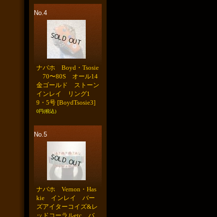
No.4
ナバホ Boyd・Tsosie
70〜80S オール14
金ゴールド ストーン
インレイ リング1
9・5号
[BoydTsosie3]
0円
(税込)
No.5
ナバホ Vernon・Has
kie インレイ バー
ズアイターコイズ&レ
ッドコーラルetc バ