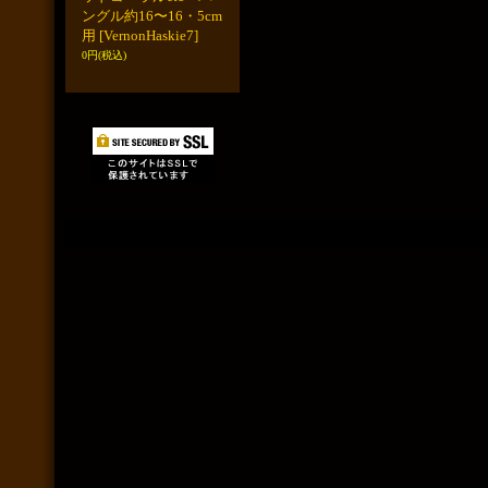
ングル約16〜16・5cm
用
[VernonHaskie7]
0円
(税込)