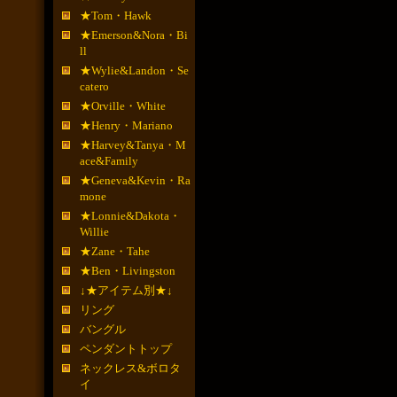
★Tom・Hawk
★Emerson&Nora・Bi
ll
★Wylie&Landon・Se
catero
★Orville・White
★Henry・Mariano
★Harvey&Tanya・M
ace&Family
★Geneva&Kevin・Ra
mone
★Lonnie&Dakota・
Willie
★Zane・Tahe
★Ben・Livingston
↓★アイテム別★↓
リング
バングル
ペンダントトップ
ネックレス&ボロタ
イ