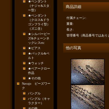
★ペンダント
（ナジャ&スタ
商品詳細
ー型）
★ペンダント
付属チェーン
:
（クロス&ドラ
重量
:
ゴンフライ型）
（ズニ含）
長さ
:
★シルバービー
管理番号（商品番号ではあり
ズ&チェーンネ
ックレスetc
他の写真
★ピアス
★バックル&ベ
ルト
★ウォッチ
★ベアークロー
作品
★その他
Navajo ビーズワー
ク
バングル
バングル（キャ
ラクター）
その他