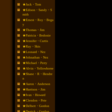
★Jack・Tom
★Edison・Sandy・S
mith
★Ernest・Roy・Bega
y
★Thomas・Jim
★Patricia・Bedonie
★Jennifer・Curtis
★Ray・Skts
★Leonard・Nez
★Johnathan・Nez
★Michael・Perry
★Alvin・Yellowhorse
★Shane・R・Hendre
n
★Aaron・Anderson
★Harrison・Jim
★Ivan・Howard
★Clendon・Pete
★Delbert・Gordon
★Derrick・Gordon