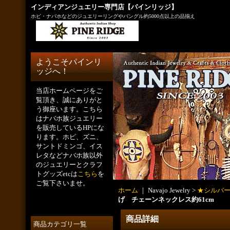
インディアンジュエリー専門店【パインリッジ】
ホピ・ナバホなどのジュエリーリングやバングル約5000点以上の品揃え
ようこそパインリ
ッジへ！
当店ホームページをご
覧頂き、誠にありがと
う御座います。こちら
はナバホ族ジュエリー
を販売しているHPにな
ります。ホピ、ズニ、
サントドミンゴ、イス
レタなどナバホ族以外
のジュエリーとクラフ
トグッズetcは
こちら
を
ご覧下さいませ。
ホーム
｜ Navajo Jewelry >
★シルバー
げ チェーンネックレス約61cm
商品詳細
商品カテゴリ一覧