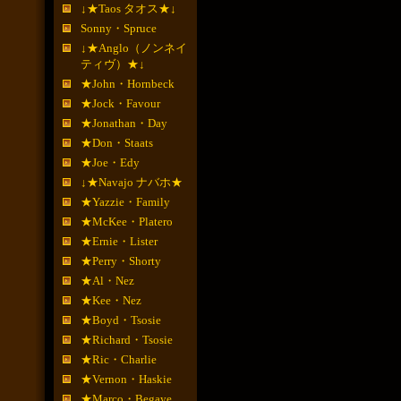
↓★Taos タオス★↓
Sonny・Spruce
↓★Anglo（ノンネイ
ティヴ）★↓
★John・Hornbeck
★Jock・Favour
★Jonathan・Day
★Don・Staats
★Joe・Edy
↓★Navajo ナバホ★
★Yazzie・Family
★McKee・Platero
★Ernie・Lister
★Perry・Shorty
★Al・Nez
★Kee・Nez
★Boyd・Tsosie
★Richard・Tsosie
★Ric・Charlie
★Vernon・Haskie
★Marco・Begaye