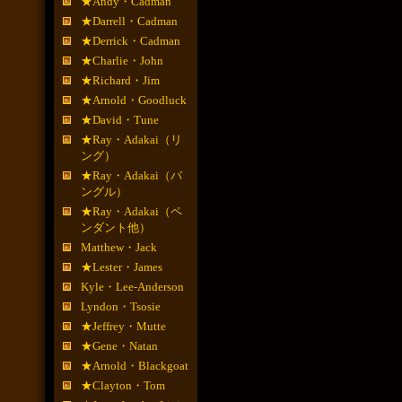
★Andy・Cadman
★Darrell・Cadman
★Derrick・Cadman
★Charlie・John
★Richard・Jim
★Arnold・Goodluck
★David・Tune
★Ray・Adakai（リ
ング）
★Ray・Adakai（バ
ングル）
★Ray・Adakai（ペ
ンダント他）
Matthew・Jack
★Lester・James
Kyle・Lee-Anderson
Lyndon・Tsosie
★Jeffrey・Mutte
★Gene・Natan
★Arnold・Blackgoat
★Clayton・Tom