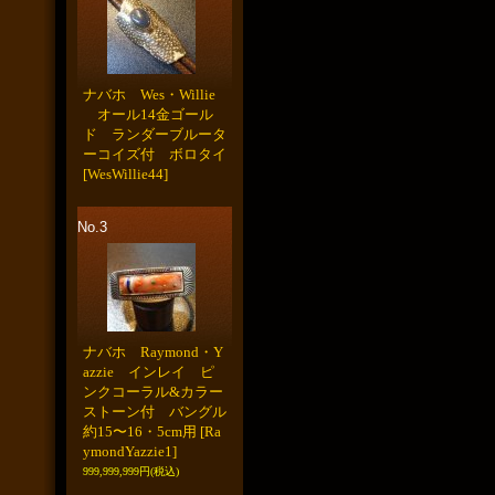
ナバホ Wes・Willie
オール14金ゴール
ド ランダーブルータ
ーコイズ付 ボロタイ
[WesWillie44]
No.3
ナバホ Raymond・Y
azzie インレイ ピ
ンクコーラル&カラー
ストーン付 バングル
約15〜16・5cm用
[Ra
ymondYazzie1]
999,999,999円
(税込)