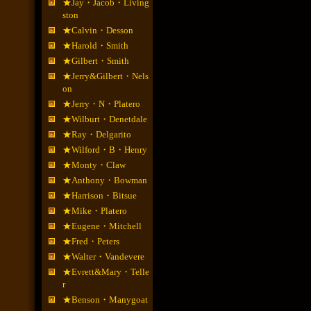
★Jay・Jacob・Living
ston
★Calvin・Desson
★Harold・Smith
★Gilbert・Smith
★Jerry&Gilbert・Nels
on
★Jerry・N・Platero
★Wilburt・Denetdale
★Ray・Delgarito
★Wilford・B・Henry
★Monty・Claw
★Anthony・Bowman
★Harrison・Bitsue
★Mike・Platero
★Eugene・Mitchell
★Fred・Peters
★Walter・Vandevere
★Evrett&Mary・Telle
r
★Benson・Manygoat