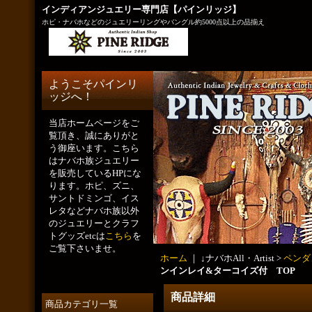
インディアンジュエリー専門店【パインリッジ】
ホピ・ナバホなどのジュエリーリングやバングル約5000点以上の品揃え
ようこそパインリ
ッジへ！
当店ホームページをご
覧頂き、誠にありがと
う御座います。こちら
はナバホ族ジュエリー
を販売しているHPにな
ります。ホピ、ズニ、
サントドミンゴ、イス
レタなどナバホ族以外
のジュエリーとクラフ
トグッズetcは
こちら
を
ご覧下さいませ。
ホーム
｜ ↓ナバホAll・Artist >
ペンダ
ンインレイ&ターコイズ付 TOP
商品詳細
商品カテゴリ一覧