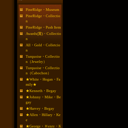
PineRidge・Museum
PineRidge・Collectio
n
PineRidge・Push Item
Awards(賞)・Collectio
n
All・Gold・Colletcio
n
Turquoise・Collectio
n（Jewelry）
Turquoise・Collectio
n（Cabochon）
★White・Hogan・Fa
mily★
★Kenneth・Begay
★Johnny・Mike・Be
gay
★Harvey・Begay
★Allen・Hillary・Ke
e
★George・Ｈenry・K