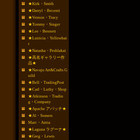
★Kirk・Smith
★Darryl・Becenti
★Vernon・Tracy
★Tommy・Singer
★Lee・Bennett
★Lutricia・Yellowhai
r
★Natasha・Peshlakai
★高名ギャラリー作
品★
★Navajo Art&Crafts G
uild
★Bell・TradingPost
★Carl・Luthy・Shop
★Atkinson・Tradin
g・Company
★Apache アパッチ★
★Al・Somers
Marc・Antia
★Laguna ラグーナ★
★Greg・Lewis