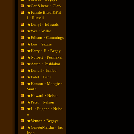
★Carl&Irene・Clark
★Fannie Bitsoi&Phi
l・Russell
★Darryl・Edwards
★Wes・Willie
★Edison・Cummings
★Leo・Yazzie
★Harry・H・Begay
★Norbert・Peshlakai
★Aaron・Peshlakai
★Darrell・Jumbo
★Fidel・Bahe
★Hanson・Moogie・
Smith
★Howard・Nelson
★Peter・Nelson
★L・Eugene・Nelso
n
★Vernon・Begaye
★Gene&Martha・Jac
kson