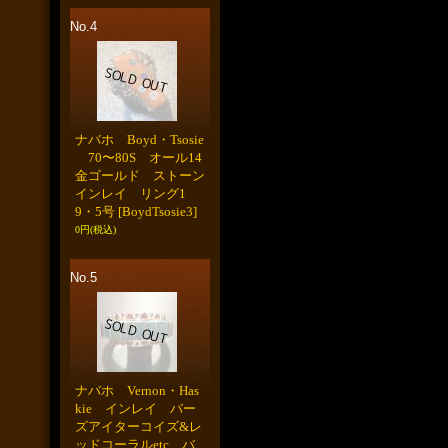
No.4
ナバホ Boyd・Tsosie
70〜80S オール14
金ゴールド ストーン
インレイ リング1
9・5号
[BoydTsosie3]
0円
(税込)
No.5
ナバホ Vernon・Has
kie インレイ バー
ズアイターコイズ&レ
ッドコーラルetc バ