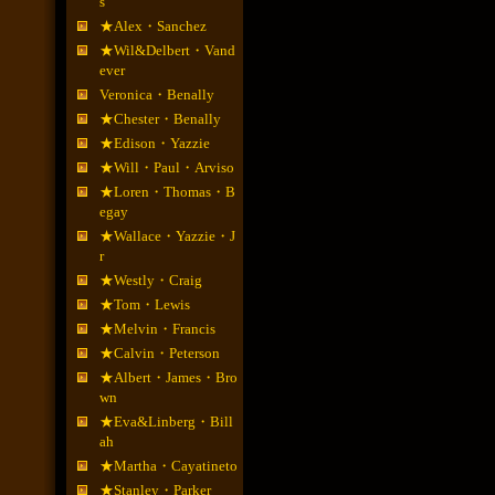
s
★Alex・Sanchez
★Wil&Delbert・Vand
ever
Veronica・Benally
★Chester・Benally
★Edison・Yazzie
★Will・Paul・Arviso
★Loren・Thomas・B
egay
★Wallace・Yazzie・J
r
★Westly・Craig
★Tom・Lewis
★Melvin・Francis
★Calvin・Peterson
★Albert・James・Bro
wn
★Eva&Linberg・Bill
ah
★Martha・Cayatineto
★Stanley・Parker