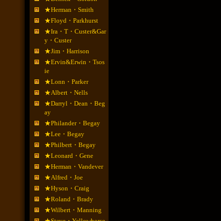
★Herman・Smith
★Floyd・Parkhurst
★Ira・T・Custer&Gar
y・Custer
★Jim・Harrison
★Ervin&Erwin・Tsos
ie
★Lonn・Parker
★Albert・Nells
★Darryl・Dean・Beg
ay
★Philander・Begay
★Lee・Begay
★Philbert・Begay
★Leonard・Gene
★Herman・Vandever
★Alfred・Joe
★Hyson・Craig
★Roland・Brady
★Wilbert・Manning
★Steve・Yellowhorse