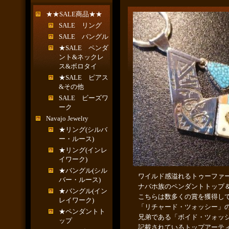
★★SALE商品★★
SALE リング
SALE バングル
★SALE ペンダ
ント&ネックレ
ス&ボロタイ
★SALE ピアス
&その他
SALE ビーズワ
ーク
Navajo Jewelry
★リング(シルバ
ー・ルース)
★リング(インレ
イワーク)
★バングル(シル
ワイルド感溢れるトゥーファ
バー・ルース)
ナバホ族のペンダントトップ
★バングル(イン
こちらは数多くの賞を獲得し
レイワーク)
「リチャード・ツォッシー」
★ペンダントト
兄弟である「ボイド・ツォッ
ップ
記載されているトップアーテ