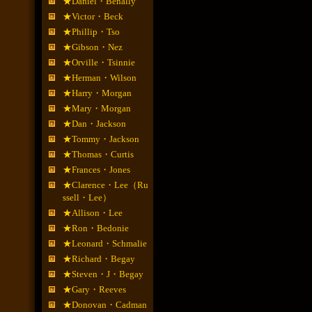
★Daniel・Benally
★Victor・Beck
★Phillip・Tso
★Gibson・Nez
★Orville・Tsinnie
★Herman・Wilson
★Harry・Morgan
★Mary・Morgan
★Dan・Jackson
★Tommy・Jackson
★Thomas・Curtis
★Frances・Jones
★Clarence・Lee（Ru
ssell・Lee）
★Allison・Lee
★Ron・Bedonie
★Leonard・Schmalie
★Richard・Begay
★Steven・J・Begay
★Gary・Reeves
★Donovan・Cadman