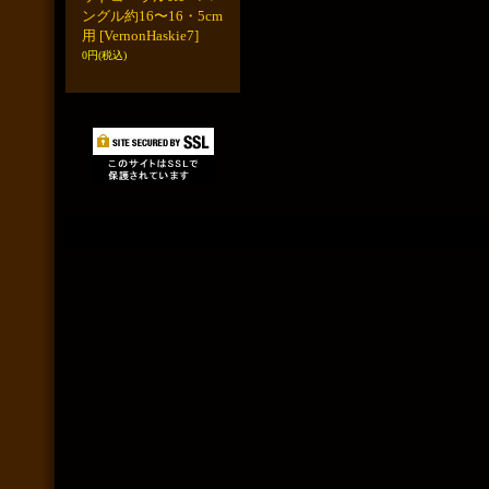
ングル約16〜16・5cm
用
[VernonHaskie7]
0円
(税込)