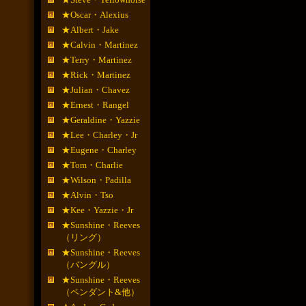
★Oscar・Alexius
★Albert・Jake
★Calvin・Martinez
★Terry・Martinez
★Rick・Martinez
★Julian・Chavez
★Ernest・Rangel
★Geraldine・Yazzie
★Lee・Charley・Jr
★Eugene・Charley
★Tom・Charlie
★Wilson・Padilla
★Alvin・Tso
★Kee・Yazzie・Jr
★Sunshine・Reeves
（リング）
★Sunshine・Reeves
（バングル）
★Sunshine・Reeves
（ペンダント&他）