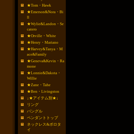
★Tom・Hawk
★Emerson&Nora・Bi
ll
★Wylie&Landon・Se
catero
★Orville・White
★Henry・Mariano
★Harvey&Tanya・M
ace&Family
★Geneva&Kevin・Ra
mone
★Lonnie&Dakota・
Willie
★Zane・Tahe
★Ben・Livingston
↓★アイテム別★↓
リング
バングル
ペンダントトップ
ネックレス&ボロタ
イ