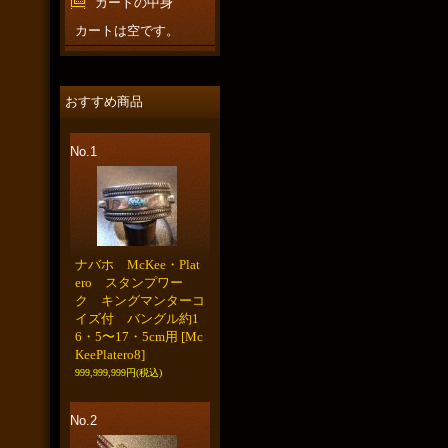
カートの中身
カートは空です。
おすすめ商品
No.1
ナバホ McKee・Plat
ero スタンプワー
ク キングマンターコ
イズ付 バングル約1
6・5〜17・5cm用
[Mc
KeePlatero8]
999,999,999円
(税込)
No.2