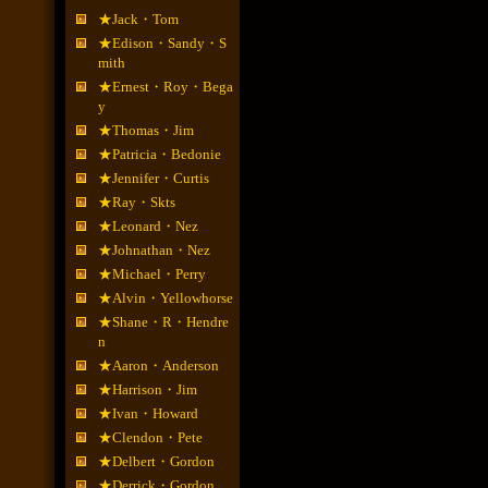
★Jack・Tom
★Edison・Sandy・S
mith
★Ernest・Roy・Bega
y
★Thomas・Jim
★Patricia・Bedonie
★Jennifer・Curtis
★Ray・Skts
★Leonard・Nez
★Johnathan・Nez
★Michael・Perry
★Alvin・Yellowhorse
★Shane・R・Hendre
n
★Aaron・Anderson
★Harrison・Jim
★Ivan・Howard
★Clendon・Pete
★Delbert・Gordon
★Derrick・Gordon