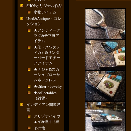
SHOPオリジナル作品
小物アイテム
Used&Antique・コレ
クション
★アンティーク
ラグ&チマヨア
イテム
★卍（スワステ
ィカ）&サンダ
ーバードモチー
フアイテム
★ナジャ&スカ
ッシュブロッサ
ムネックレス
★Other・Jewelry
★collectables
（雑貨）
インディアン関連洋
書
アリゾナハイウ
ェイ&他月刊誌
その他