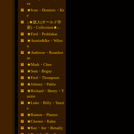
ee
★Ivan・Dominic・Ke
e
↓★故人(オールド作
家)・Collection★↓
★Fred・Peshlakai
★Austin&Ike・Wilso
n
★Ambrose・Roanhor
se
★Mark・Chee
★Sam・Begay
★Fred・Thompson
★Johnny・Pablo
★Richard・Henry・Y
azzie
★Luke・Billy・Yazzi
e
★Ramon・Platero
★Chester・Kahn
★Kee・Joe・Benally