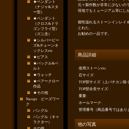
★ペンダント
元々製作数が非常に少ないの
（ナジャ&スタ
現地でもミュージアム等にし
ー型）
★ペンダント
個性溢れるストーンインレイ
（クロス&ドラ
とれた、
ゴンフライ型）
お勧めの一品です。
（ズニ含）
★シルバービー
ズ&チェーンネ
ックレスetc
商品詳細
★ピアス
★バックル&ベ
使用ストーンetc
:
ルト
★ウォッチ
石サイズ
:
★ベアークロー
TOP部サイズ（上バチカン除
作品
TOP部全長サイズ
:
★その他
重量
:
Navajo ビーズワー
ホールマーク
:
ク
管理番号（商品番号ではあり
バングル
バングル（キャ
ラクター）
他の写真
その他