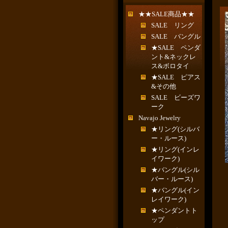
★★SALE商品★★
SALE リング
SALE バングル
★SALE ペンダ
ント&ネックレ
ス&ボロタイ
★SALE ピアス
&その他
SALE ビーズワ
ーク
Navajo Jewelry
★リング(シルバ
ー・ルース)
★リング(インレ
イワーク)
★バングル(シル
バー・ルース)
★バングル(イン
レイワーク)
★ペンダントト
ップ