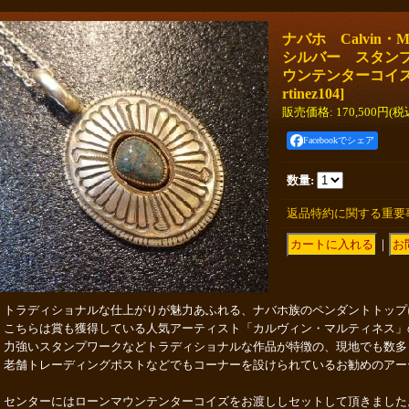
ナバホ Calvin・M
シルバー スタン
ウンテンターコイズ
rtinez104
]
販売価格
:
170,500円
(税
Facebookでシェア
数量
:
返品特約に関する重要
｜
トラディショナルな仕上がりが魅力あふれる、ナバホ族のペンダントトップ
こちらは賞も獲得している人気アーティスト「カルヴィン・マルティネス」
力強いスタンプワークなどトラディショナルな作品が特徴の、現地でも数多
老舗トレーディングポストなどでもコーナーを設けられているお勧めのアー
センターにはローンマウンテンターコイズをお渡ししセットして頂きました