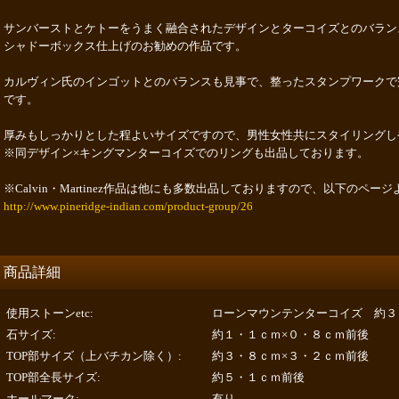
サンバーストとケトーをうまく融合されたデザインとターコイズとのバラン
シャドーボックス仕上げのお勧めの作品です。
カルヴィン氏のインゴットとのバランスも見事で、整ったスタンプワークで
です。
厚みもしっかりとした程よいサイズですので、男性女性共にスタイリングし
※同デザイン×キングマンターコイズでのリングも出品しております。
※Calvin・Martinez作品は他にも多数出品しておりますので、以下のペ
http://www.pineridge-indian.com/product-group/26
商品詳細
使用ストーンetc
:
ローンマウンテンターコイズ 約３
石サイズ
:
約１・１ｃｍ×０・８ｃｍ前後
TOP部サイズ（上バチカン除く）
:
約３・８ｃｍ×３・２ｃｍ前後
TOP部全長サイズ
:
約５・１ｃｍ前後
ホールマーク
:
有り