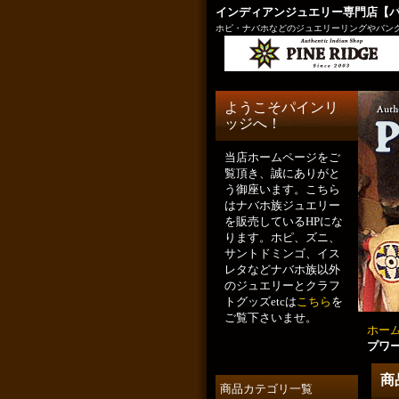
インディアンジュエリー専門店【
ホピ・ナバホなどのジュエリーリングやバング
ようこそパインリ
ッジへ！
当店ホームページをご
覧頂き、誠にありがと
う御座います。こちら
はナバホ族ジュエリー
を販売しているHPにな
ります。ホピ、ズニ、
サントドミンゴ、イス
レタなどナバホ族以外
のジュエリーとクラフ
トグッズetcは
こちら
を
ご覧下さいませ。
ホー
プワ
商
商品カテゴリ一覧