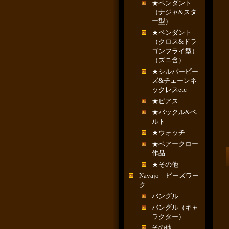
★ペンダント
（ナジャ&スタ
ー型）
★ペンダント
（クロス&ドラ
ゴンフライ型）
（ズニ含）
★シルバービー
ズ&チェーンネ
ックレスetc
★ピアス
★バックル&ベ
ルト
★ウォッチ
★ベアークロー
作品
★その他
Navajo ビーズワー
ク
バングル
バングル（キャ
ラクター）
その他