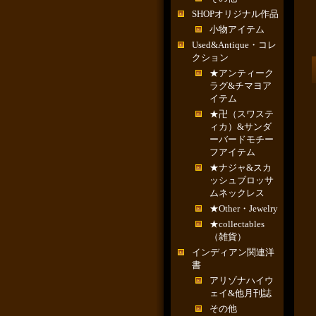
SHOPオリジナル作品
小物アイテム
Used&Antique・コレ
クション
★アンティーク
ラグ&チマヨア
イテム
★卍（スワステ
ィカ）&サンダ
ーバードモチー
フアイテム
★ナジャ&スカ
ッシュブロッサ
ムネックレス
★Other・Jewelry
★collectables
（雑貨）
インディアン関連洋
書
アリゾナハイウ
ェイ&他月刊誌
その他