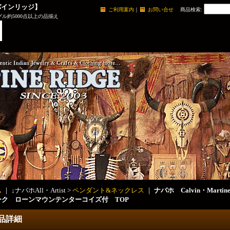
パインリッジ】
ご利用案内
｜
お問い合せ
商品検索
:
ル約5000点以上の品揃え
ム
｜ ↓ナバホAll・Artist >
ペンダント&ネックレス
｜
ナバホ Calvin・Mar
ーク ローンマウンテンターコイズ付 TOP
品詳細