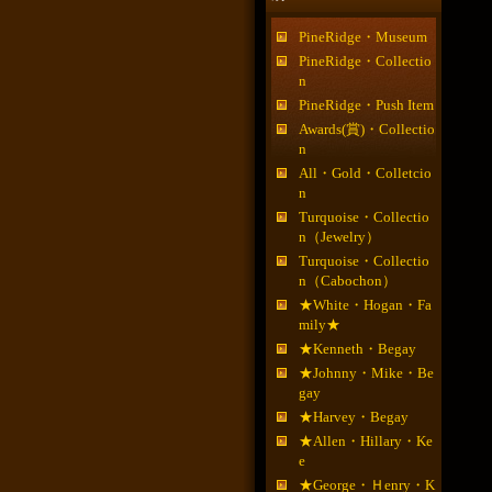
PineRidge・Museum
PineRidge・Collectio
n
PineRidge・Push Item
Awards(賞)・Collectio
n
All・Gold・Colletcio
n
Turquoise・Collectio
n（Jewelry）
Turquoise・Collectio
n（Cabochon）
★White・Hogan・Fa
mily★
★Kenneth・Begay
★Johnny・Mike・Be
gay
★Harvey・Begay
★Allen・Hillary・Ke
e
★George・Ｈenry・K