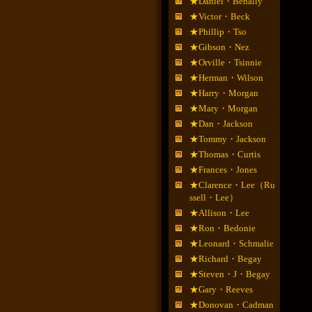
★Daniel・Benally
★Victor・Beck
★Phillip・Tso
★Gibson・Nez
★Orville・Tsinnie
★Herman・Wilson
★Harry・Morgan
★Mary・Morgan
★Dan・Jackson
★Tommy・Jackson
★Thomas・Curtis
★Frances・Jones
★Clarence・Lee（Ru
ssell・Lee）
★Allison・Lee
★Ron・Bedonie
★Leonard・Schmalie
★Richard・Begay
★Steven・J・Begay
★Gary・Reeves
★Donovan・Cadman