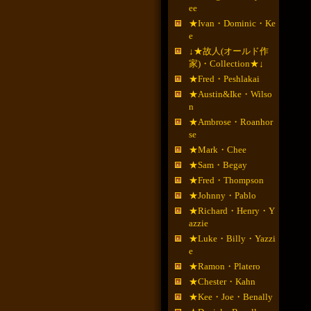
ee
★Ivan・Dominic・Ke
e
↓★故人(オールド作
家)・Collection★↓
★Fred・Peshlakai
★Austin&Ike・Wilso
n
★Ambrose・Roanhor
se
★Mark・Chee
★Sam・Begay
★Fred・Thompson
★Johnny・Pablo
★Richard・Henry・Y
azzie
★Luke・Billy・Yazzi
e
★Ramon・Platero
★Chester・Kahn
★Kee・Joe・Benally