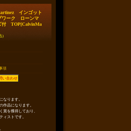
artinez インゴット
プワーク ローンマ
付 TOP
[
CalvinMa
込)
事項
になります。
の作品になります。
く賞を獲得しており、
ティストです。
。