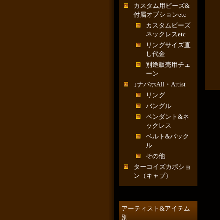
カスタム用ビーズ&
付属オプションetc
カスタムビーズ
ネックレスetc
リングサイズ直
し代金
別途販売用チェ
ーン
↓ナバホAll・Artist
リング
バングル
ペンダント&ネ
ックレス
ベルト&バック
ル
その他
ターコイズカボショ
ン（キャブ）
アーティスト&アイテム
別