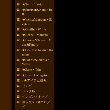
★Tom・Hawk
★Emerson&Nora・Bi
ll
★Wylie&Landon・Se
catero
★Orville・White
★Henry・Mariano
★Harvey&Tanya・M
ace&Family
★Geneva&Kevin・Ra
mone
★Lonnie&Dakota・
Willie
★Zane・Tahe
★Ben・Livingston
↓★アイテム別★↓
リング
バングル
ペンダントトップ
ネックレス&ボロタ
イ