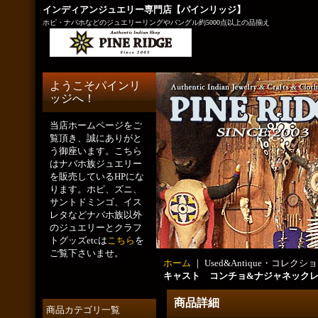
インディアンジュエリー専門店【パインリッジ】
ホピ・ナバホなどのジュエリーリングやバングル約5000点以上の品揃え
ようこそパインリ
ッジへ！
当店ホームページをご
覧頂き、誠にありがと
う御座います。こちら
はナバホ族ジュエリー
を販売しているHPにな
ります。ホピ、ズニ、
サントドミンゴ、イス
レタなどナバホ族以外
のジュエリーとクラフ
トグッズetcは
こちら
を
ご覧下さいませ。
ホーム
｜ Used&Antique・コレクショ
キャスト コンチョ&ナジャネックレス
商品詳細
商品カテゴリ一覧