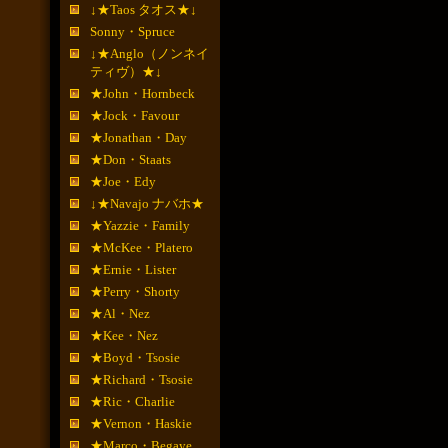
↓★Taos タオス★↓
Sonny・Spruce
↓★Anglo（ノンネイ
ティヴ）★↓
★John・Hornbeck
★Jock・Favour
★Jonathan・Day
★Don・Staats
★Joe・Edy
↓★Navajo ナバホ★
★Yazzie・Family
★McKee・Platero
★Ernie・Lister
★Perry・Shorty
★Al・Nez
★Kee・Nez
★Boyd・Tsosie
★Richard・Tsosie
★Ric・Charlie
★Vernon・Haskie
★Marco・Begaye