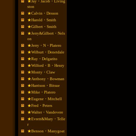
★Jay・Jacob・Living
ston
★Calvin・Desson
★Harold・Smith
★Gilbert・Smith
★Jerry&Gilbert・Nels
on
★Jerry・N・Platero
★Wilburt・Denetdale
★Ray・Delgarito
★Wilford・B・Henry
★Monty・Claw
★Anthony・Bowman
★Harrison・Bitsue
★Mike・Platero
★Eugene・Mitchell
★Fred・Peters
★Walter・Vandevere
★Evrett&Mary・Telle
r
★Benson・Manygoat