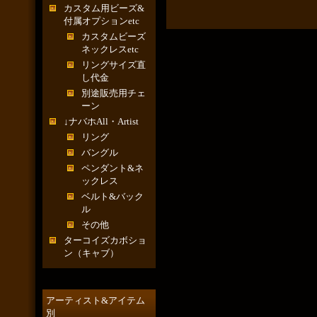
カスタム用ビーズ&
付属オプションetc
カスタムビーズ
ネックレスetc
リングサイズ直
し代金
別途販売用チェ
ーン
↓ナバホAll・Artist
リング
バングル
ペンダント&ネ
ックレス
ベルト&バック
ル
その他
ターコイズカボショ
ン（キャブ）
アーティスト&アイテム
別