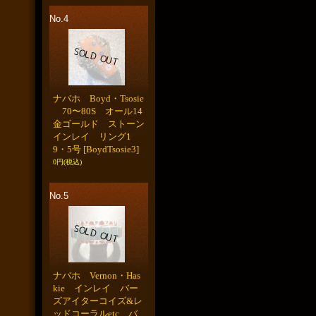
No.4
ナバホ Boyd・Tsosie
70〜80S オール14
金ゴールド ストーン
インレイ リング1
9・5号
[BoydTsosie3]
0円
(税込)
No.5
ナバホ Vernon・Has
kie インレイ バー
ズアイターコイズ&レ
ッドコーラルetc バ