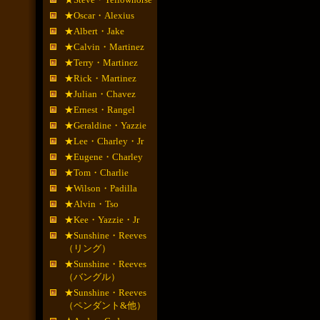
★Oscar・Alexius
★Albert・Jake
★Calvin・Martinez
★Terry・Martinez
★Rick・Martinez
★Julian・Chavez
★Ernest・Rangel
★Geraldine・Yazzie
★Lee・Charley・Jr
★Eugene・Charley
★Tom・Charlie
★Wilson・Padilla
★Alvin・Tso
★Kee・Yazzie・Jr
★Sunshine・Reeves
（リング）
★Sunshine・Reeves
（バングル）
★Sunshine・Reeves
（ペンダント&他）