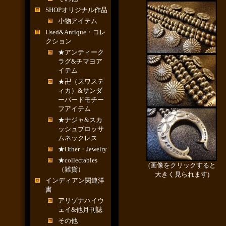
SHOPオリジナル作品
小物アイテム
Used&Antique・コレ
クション
★アンティーク
ラグ&チマヨア
イテム
★卍（スワステ
ィカ）&サンダ
ーバードモチー
フアイテム
★ナジャ&スカ
ッシュブロッサ
ムネックレス
★Other・Jewelry
★collectables
(画像をクリックすると
（雑貨）
大きく見られます)
インディアン関連洋
書
アリゾナハイウ
ェイ&他月刊誌
その他