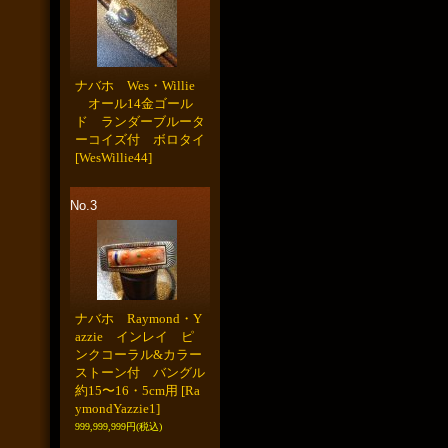
ナバホ Wes・Willie
オール14金ゴール
ド ランダーブルータ
ーコイズ付 ボロタイ
[WesWillie44]
No.3
ナバホ Raymond・Y
azzie インレイ ピ
ンクコーラル&カラー
ストーン付 バングル
約15〜16・5cm用
[Ra
ymondYazzie1]
999,999,999円
(税込)