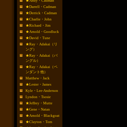
★Andy・Cadman
★Darrell・Cadman
★Derrick・Cadman
★Charlie・John
★Richard・Jim
★Arnold・Goodluck
★David・Tune
★Ray・Adakai（リ
ング）
★Ray・Adakai（バ
ングル）
★Ray・Adakai（ペ
ンダント他）
Matthew・Jack
★Lester・James
Kyle・Lee-Anderson
Lyndon・Tsosie
★Jeffrey・Mutte
★Gene・Natan
★Arnold・Blackgoat
★Clayton・Tom