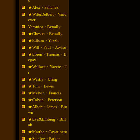
s
★Alex・Sanchez
★Wil&Delbert・Vand
ever
Veronica・Benally
★Chester・Benally
★Edison・Yazzie
★Will・Paul・Arviso
★Loren・Thomas・B
egay
★Wallace・Yazzie・J
r
★Westly・Craig
★Tom・Lewis
★Melvin・Francis
★Calvin・Peterson
★Albert・James・Bro
wn
★Eva&Linberg・Bill
ah
★Martha・Cayatineto
★Stanley・Parker