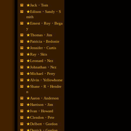
★Jack・Tom
★Edison・Sandy・S
mith
★Ernest・Roy・Bega
y
★Thomas・Jim
★Patricia・Bedonie
★Jennifer・Curtis
★Ray・Skts
★Leonard・Nez
★Johnathan・Nez
★Michael・Perry
★Alvin・Yellowhorse
★Shane・R・Hendre
n
★Aaron・Anderson
★Harrison・Jim
★Ivan・Howard
★Clendon・Pete
★Delbert・Gordon
★Derrick・Gordon