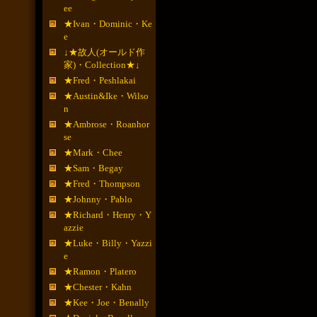
ee
★Ivan・Dominic・Ke
e
↓★故人(オールド作
家)・Collection★↓
★Fred・Peshlakai
★Austin&Ike・Wilso
n
★Ambrose・Roanhor
se
★Mark・Chee
★Sam・Begay
★Fred・Thompson
★Johnny・Pablo
★Richard・Henry・Y
azzie
★Luke・Billy・Yazzi
e
★Ramon・Platero
★Chester・Kahn
★Kee・Joe・Benally