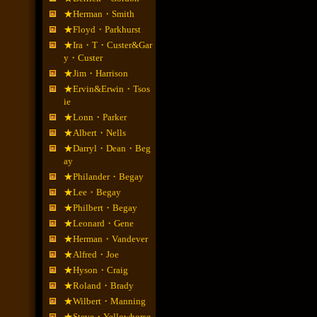
★Herman・Smith
★Floyd・Parkhurst
★Ira・T・Custer&Gar
y・Custer
★Jim・Harrison
★Ervin&Erwin・Tsos
ie
★Lonn・Parker
★Albert・Nells
★Darryl・Dean・Beg
ay
★Philander・Begay
★Lee・Begay
★Philbert・Begay
★Leonard・Gene
★Herman・Vandever
★Alfred・Joe
★Hyson・Craig
★Roland・Brady
★Wilbert・Manning
★Steve・Yellowhorse