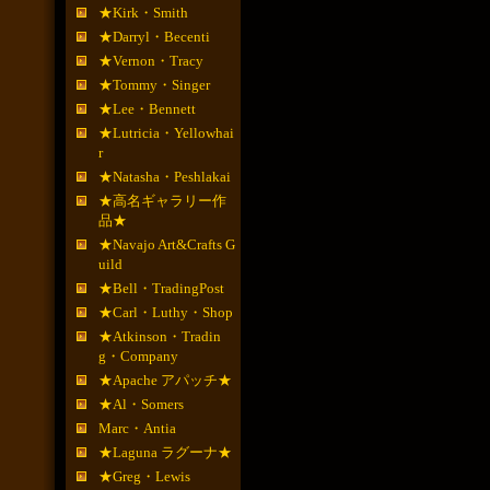
★Kirk・Smith
★Darryl・Becenti
★Vernon・Tracy
★Tommy・Singer
★Lee・Bennett
★Lutricia・Yellowhai
r
★Natasha・Peshlakai
★高名ギャラリー作
品★
★Navajo Art&Crafts G
uild
★Bell・TradingPost
★Carl・Luthy・Shop
★Atkinson・Tradin
g・Company
★Apache アパッチ★
★Al・Somers
Marc・Antia
★Laguna ラグーナ★
★Greg・Lewis