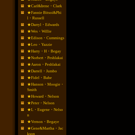
★Carl&Irene・Clark
★Fannie Bitsoi&Phi
l・Russell
★Darryl・Edwards
★Wes・Willie
★Edison・Cummings
★Leo・Yazzie
★Harry・H・Begay
★Norbert・Peshlakai
★Aaron・Peshlakai
★Darrell・Jumbo
★Fidel・Bahe
★Hanson・Moogie・
Smith
★Howard・Nelson
★Peter・Nelson
★L・Eugene・Nelso
n
★Vernon・Begaye
★Gene&Martha・Jac
kson