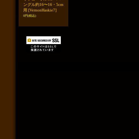
ングル約16〜16・5cm
用
[VernonHaskie7]
0円
(税込)