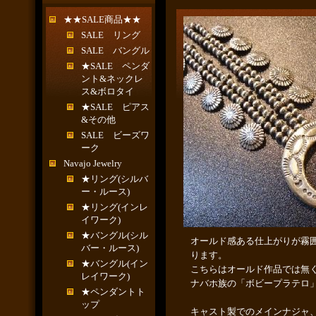
★★SALE商品★★
SALE リング
SALE バングル
★SALE ペンダ
ント&ネックレ
ス&ボロタイ
★SALE ピアス
&その他
SALE ビーズワ
ーク
Navajo Jewelry
★リング(シルバ
ー・ルース)
★リング(インレ
イワーク)
★バングル(シル
オールド感ある仕上がりが霧
バー・ルース)
ります。
★バングル(イン
こちらはオールド作品では無
レイワーク)
ナバホ族の「ボビープラテロ
★ペンダントト
ップ
キャスト製でのメインナジャ