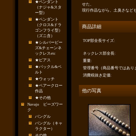
★ペンダント
せた、
（ナジャ&スタ
現行作品ながら、土臭さなど
ー型）
★ペンダント
（クロス&ドラ
商品詳細
ゴンフライ型）
（ズニ含）
TOP部全長サイズ
:
★シルバービー
ズ&チェーンネ
ックレスetc
ネックレス部全長
:
★ピアス
重量
:
★バックル&ベ
管理番号（商品番号ではあり
ルト
消費税抜き定価
:
★ウォッチ
★ベアークロー
他の写真
作品
★その他
Navajo ビーズワー
ク
バングル
バングル（キャ
ラクター）
その他