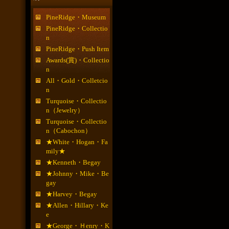
PineRidge・Museum
PineRidge・Collectio
n
PineRidge・Push Item
Awards(賞)・Collectio
n
All・Gold・Colletcio
n
Turquoise・Collectio
n（Jewelry）
Turquoise・Collectio
n（Cabochon）
★White・Hogan・Fa
mily★
★Kenneth・Begay
★Johnny・Mike・Be
gay
★Harvey・Begay
★Allen・Hillary・Ke
e
★George・Ｈenry・K