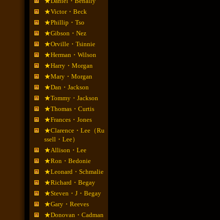
★Daniel・Benally
★Victor・Beck
★Phillip・Tso
★Gibson・Nez
★Orville・Tsinnie
★Herman・Wilson
★Harry・Morgan
★Mary・Morgan
★Dan・Jackson
★Tommy・Jackson
★Thomas・Curtis
★Frances・Jones
★Clarence・Lee（Ru
ssell・Lee）
★Allison・Lee
★Ron・Bedonie
★Leonard・Schmalie
★Richard・Begay
★Steven・J・Begay
★Gary・Reeves
★Donovan・Cadman