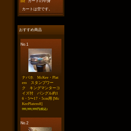
カートの中身
カートは空です。
おすすめ商品
No.1
ナバホ McKee・Plat
ero スタンプワー
ク キングマンターコ
イズ付 バングル約1
6・5〜17・5cm用
[Mc
KeePlatero8]
999,999,999円
(税込)
No.2