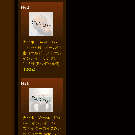
No.4
ナバホ Boyd・Tsosie
70〜80S オール14
金ゴールド ストーン
インレイ リング1
9・5号
[BoydTsosie3]
0円
(税込)
No.5
ナバホ Vernon・Has
kie インレイ バー
ズアイターコイズ&レ
ッドコーラルetc バ