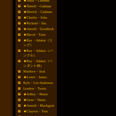
★Andy・Cadman
★Darrell・Cadman
★Derrick・Cadman
★Charlie・John
★Richard・Jim
★Arnold・Goodluck
★David・Tune
★Ray・Adakai（リ
ング）
★Ray・Adakai（バ
ングル）
★Ray・Adakai（ペ
ンダント他）
Matthew・Jack
★Lester・James
Kyle・Lee-Anderson
Lyndon・Tsosie
★Jeffrey・Mutte
★Gene・Natan
★Arnold・Blackgoat
★Clayton・Tom