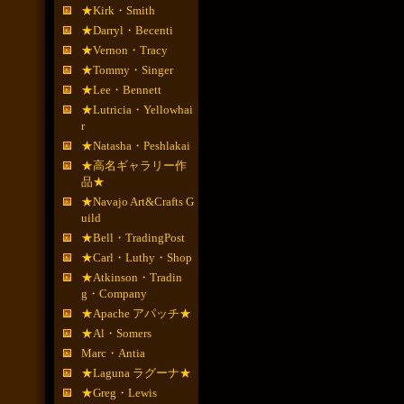
★Kirk・Smith
★Darryl・Becenti
★Vernon・Tracy
★Tommy・Singer
★Lee・Bennett
★Lutricia・Yellowhai
r
★Natasha・Peshlakai
★高名ギャラリー作
品★
★Navajo Art&Crafts G
uild
★Bell・TradingPost
★Carl・Luthy・Shop
★Atkinson・Tradin
g・Company
★Apache アパッチ★
★Al・Somers
Marc・Antia
★Laguna ラグーナ★
★Greg・Lewis