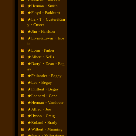
★Herman・Smith
★Floyd・Parkhurst
★Ira・T・Custer&Gar
y・Custer
★Jim・Harrison
★Ervin&Erwin・Tsos
ie
★Lonn・Parker
★Albert・Nells
★Darryl・Dean・Beg
ay
★Philander・Begay
★Lee・Begay
★Philbert・Begay
★Leonard・Gene
★Herman・Vandever
★Alfred・Joe
★Hyson・Craig
★Roland・Brady
★Wilbert・Manning
★Steve・Yellowhorse