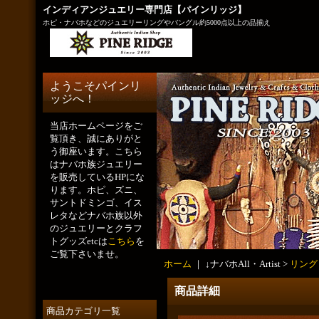
インディアンジュエリー専門店【パインリッジ】
ホピ・ナバホなどのジュエリーリングやバングル約5000点以上の品揃え
ようこそパインリ
ッジへ！
当店ホームページをご
覧頂き、誠にありがと
う御座います。こちら
はナバホ族ジュエリー
を販売しているHPにな
ります。ホピ、ズニ、
サントドミンゴ、イス
レタなどナバホ族以外
のジュエリーとクラフ
トグッズetcは
こちら
を
ご覧下さいませ。
ホーム
｜ ↓ナバホAll・Artist >
リング
商品詳細
商品カテゴリ一覧