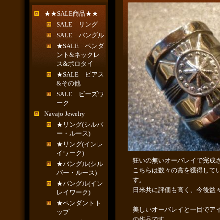
★★SALE商品★★
SALE リング
SALE バングル
★SALE ペンダ
ント&ネックレ
ス&ボロタイ
★SALE ピアス
&その他
SALE ビーズワ
ーク
Navajo Jewelry
★リング(シルバ
ー・ルース)
★リング(インレ
イワーク)
狂いの無いオーバレイで完成
★バングル(シル
こちらは数々の賞を獲得して
バー・ルース)
す。
★バングル(イン
日米共に評価も高く、今後益
レイワーク)
★ペンダントト
美しいオーバレイと一目でア
ップ
の作品です。