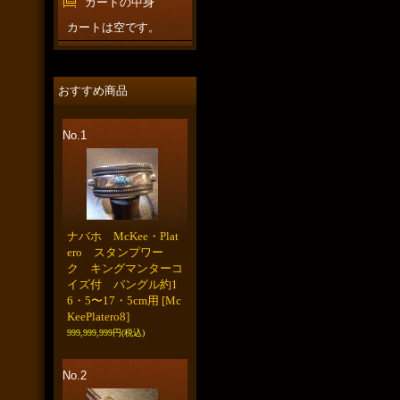
カートの中身
カートは空です。
おすすめ商品
No.1
ナバホ McKee・Plat
ero スタンプワー
ク キングマンターコ
イズ付 バングル約1
6・5〜17・5cm用
[Mc
KeePlatero8]
999,999,999円
(税込)
No.2