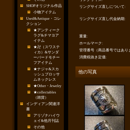
SHOPオリジナル作品
リングサイズ直しについて
:
小物アイテム
Used&Antique・コレ
リングサイズ直し代金納期
:
クション
★アンティーク
ラグ&チマヨア
重量
:
イテム
ホールマーク
:
★卍（スワステ
管理番号（商品番号ではあり
ィカ）&サンダ
消費税抜き定価
:
ーバードモチー
フアイテム
★ナジャ&スカ
他の写真
ッシュブロッサ
ムネックレス
★Other・Jewelry
★collectables
（雑貨）
インディアン関連洋
書
アリゾナハイウ
ェイ&他月刊誌
その他