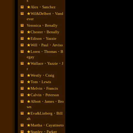
s
★Alex・Sanchez
★Wil&Delbert・Vand
ever
Veronica・Benally
★Chester・Benally
★Edison・Yazzie
★Will・Paul・Arviso
★Loren・Thomas・B
egay
★Wallace・Yazzie・J
r
★Westly・Craig
★Tom・Lewis
★Melvin・Francis
★Calvin・Peterson
★Albert・James・Bro
wn
★Eva&Linberg・Bill
ah
★Martha・Cayatineto
★Stanley・Parker