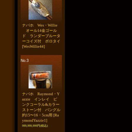
ナバホ Wes・Willie
オール14金ゴール
ド ランダーブルータ
ーコイズ付 ボロタイ
[WesWillie44]
No.3
ナバホ Raymond・Y
azzie インレイ ピ
ンクコーラル&カラー
ストーン付 バングル
約15〜16・5cm用
[Ra
ymondYazzie1]
999,999,999円
(税込)