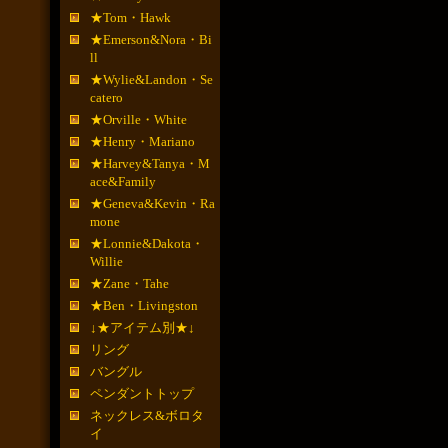
★Tom・Hawk
★Emerson&Nora・Bi
ll
★Wylie&Landon・Se
catero
★Orville・White
★Henry・Mariano
★Harvey&Tanya・M
ace&Family
★Geneva&Kevin・Ra
mone
★Lonnie&Dakota・
Willie
★Zane・Tahe
★Ben・Livingston
↓★アイテム別★↓
リング
バングル
ペンダントトップ
ネックレス&ボロタ
イ