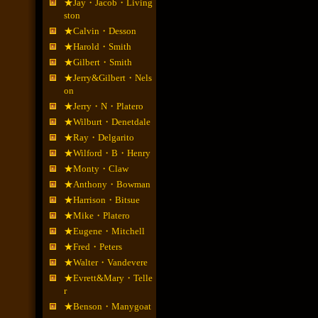
★Jay・Jacob・Living
ston
★Calvin・Desson
★Harold・Smith
★Gilbert・Smith
★Jerry&Gilbert・Nels
on
★Jerry・N・Platero
★Wilburt・Denetdale
★Ray・Delgarito
★Wilford・B・Henry
★Monty・Claw
★Anthony・Bowman
★Harrison・Bitsue
★Mike・Platero
★Eugene・Mitchell
★Fred・Peters
★Walter・Vandevere
★Evrett&Mary・Telle
r
★Benson・Manygoat