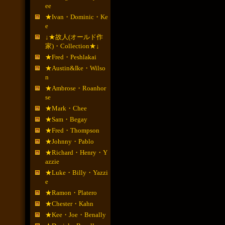
ee
★Ivan・Dominic・Ke
e
↓★故人(オールド作
家)・Collection★↓
★Fred・Peshlakai
★Austin&Ike・Wilso
n
★Ambrose・Roanhor
se
★Mark・Chee
★Sam・Begay
★Fred・Thompson
★Johnny・Pablo
★Richard・Henry・Y
azzie
★Luke・Billy・Yazzi
e
★Ramon・Platero
★Chester・Kahn
★Kee・Joe・Benally