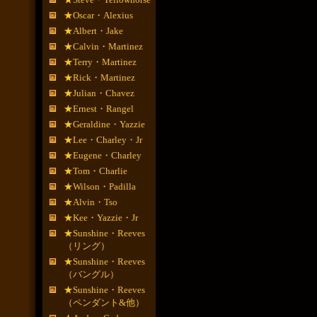
★Oscar・Alexius
★Albert・Jake
★Calvin・Martinez
★Terry・Martinez
★Rick・Martinez
★Julian・Chavez
★Ernest・Rangel
★Geraldine・Yazzie
★Lee・Charley・Jr
★Eugene・Charley
★Tom・Charlie
★Wilson・Padilla
★Alvin・Tso
★Kee・Yazzie・Jr
★Sunshine・Reeves
（リング）
★Sunshine・Reeves
（バングル）
★Sunshine・Reeves
（ペンダント&他）