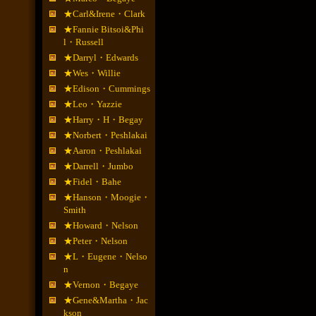
★Carl&Irene・Clark
★Fannie Bitsoi&Phi
l・Russell
★Darryl・Edwards
★Wes・Willie
★Edison・Cummings
★Leo・Yazzie
★Harry・H・Begay
★Norbert・Peshlakai
★Aaron・Peshlakai
★Darrell・Jumbo
★Fidel・Bahe
★Hanson・Moogie・
Smith
★Howard・Nelson
★Peter・Nelson
★L・Eugene・Nelso
n
★Vernon・Begaye
★Gene&Martha・Jac
kson