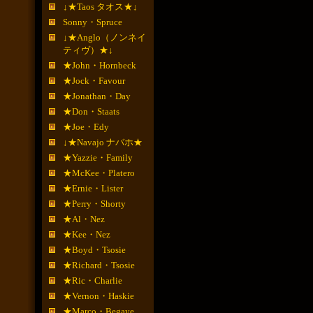
↓★Taos タオス★↓
Sonny・Spruce
↓★Anglo（ノンネイ
ティヴ）★↓
★John・Hornbeck
★Jock・Favour
★Jonathan・Day
★Don・Staats
★Joe・Edy
↓★Navajo ナバホ★
★Yazzie・Family
★McKee・Platero
★Ernie・Lister
★Perry・Shorty
★Al・Nez
★Kee・Nez
★Boyd・Tsosie
★Richard・Tsosie
★Ric・Charlie
★Vernon・Haskie
★Marco・Begaye