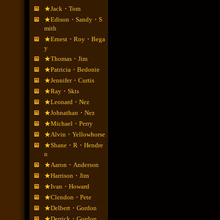
★Jack・Tom
★Edison・Sandy・S
mith
★Ernest・Roy・Bega
y
★Thomas・Jim
★Patricia・Bedonie
★Jennifer・Curtis
★Ray・Skts
★Leonard・Nez
★Johnathan・Nez
★Michael・Perry
★Alvin・Yellowhorse
★Shane・R・Hendre
n
★Aaron・Anderson
★Harrison・Jim
★Ivan・Howard
★Clendon・Pete
★Delbert・Gordon
★Derrick・Gordon