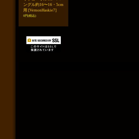
ングル約16〜16・5cm
用
[VernonHaskie7]
0円
(税込)