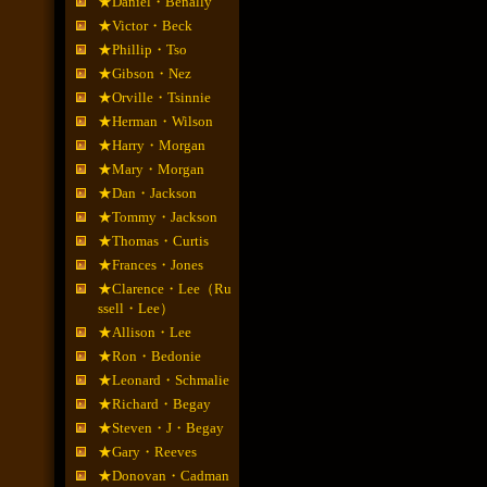
★Daniel・Benally
★Victor・Beck
★Phillip・Tso
★Gibson・Nez
★Orville・Tsinnie
★Herman・Wilson
★Harry・Morgan
★Mary・Morgan
★Dan・Jackson
★Tommy・Jackson
★Thomas・Curtis
★Frances・Jones
★Clarence・Lee（Ru
ssell・Lee）
★Allison・Lee
★Ron・Bedonie
★Leonard・Schmalie
★Richard・Begay
★Steven・J・Begay
★Gary・Reeves
★Donovan・Cadman