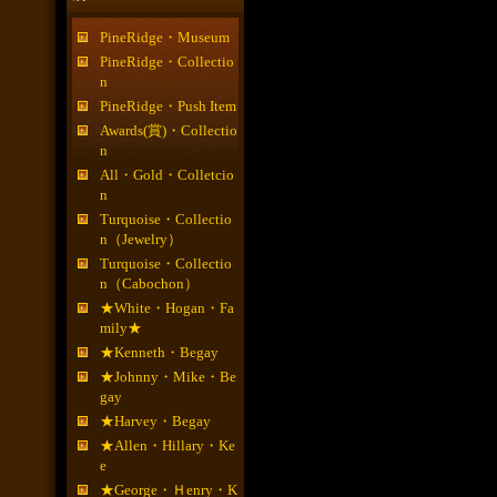
PineRidge・Museum
PineRidge・Collectio
n
PineRidge・Push Item
Awards(賞)・Collectio
n
All・Gold・Colletcio
n
Turquoise・Collectio
n（Jewelry）
Turquoise・Collectio
n（Cabochon）
★White・Hogan・Fa
mily★
★Kenneth・Begay
★Johnny・Mike・Be
gay
★Harvey・Begay
★Allen・Hillary・Ke
e
★George・Ｈenry・K