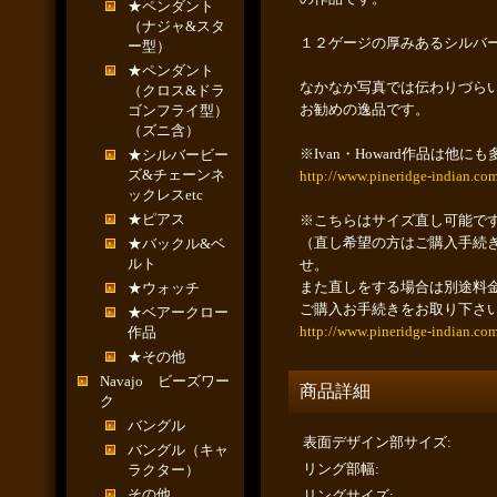
★ペンダント
（ナジャ&スタ
１２ゲージの厚みあるシルバ
ー型）
★ペンダント
なかなか写真では伝わりづら
（クロス&ドラ
お勧めの逸品です。
ゴンフライ型）
（ズニ含）
※Ivan・Howard作品は
★シルバービー
ズ&チェーンネ
http://www.pineridge-indian.co
ックレスetc
★ピアス
※こちらはサイズ直し可能で
（直し希望の方はご購入手続
★バックル&ベ
ルト
せ。
また直しをする場合は別途料
★ウォッチ
ご購入お手続きをお取り下さ
★ベアークロー
http://www.pineridge-indian.co
作品
★その他
Navajo ビーズワー
商品詳細
ク
バングル
表面デザイン部サイズ
:
バングル（キャ
リング部幅
:
ラクター）
その他
リングサイズ
: