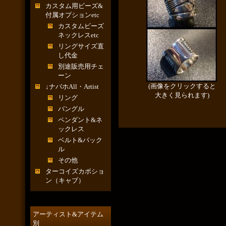
カスタム用ビーズ&
付属オプションetc
カスタムビーズ
ネックレスetc
リングサイズ直
し代金
別途販売用チェ
ーン
(画像をクリックすると
↓ナバホAll・Artist
大きく見られます)
リング
バングル
ペンダント&ネ
ックレス
ベルト&バック
ル
その他
ターコイズカボショ
ン（キャブ）
アーティスト&アイテム
別