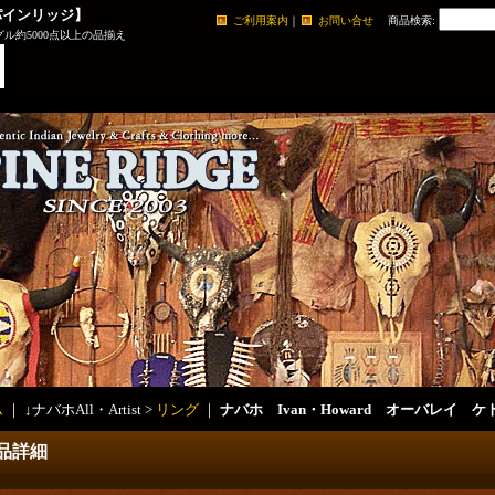
パインリッジ】
ご利用案内
｜
お問い合せ
商品検索
:
ル約5000点以上の品揃え
ム
｜ ↓ナバホAll・Artist >
リング
｜
ナバホ Ivan・Howard オーバレイ 
品詳細