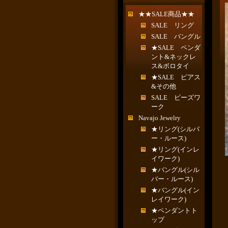
★★SALE商品★★
SALE リング
SALE バングル
★SALE ペンダ
ント&ネックレ
ス&ボロタイ
★SALE ピアス
&その他
SALE ビーズワ
ーク
Navajo Jewelry
★リング(シルバ
ー・ルース)
★リング(インレ
イワーク)
★バングル(シル
バー・ルース)
★バングル(イン
レイワーク)
★ペンダントト
ップ