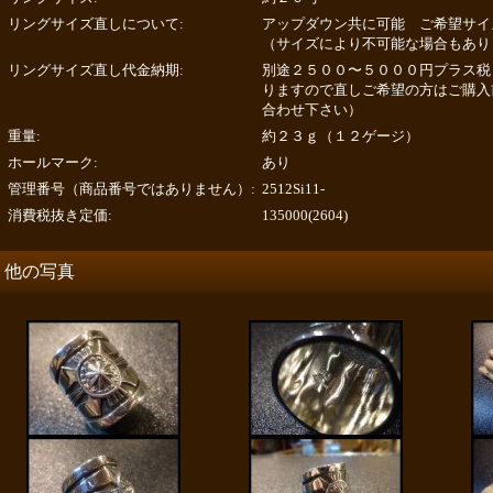
リングサイズ直しについて
:
アップダウン共に可能 ご希望サイ
（サイズにより不可能な場合もあり
リングサイズ直し代金納期
:
別途２５００〜５０００円プラス税
りますので直しご希望の方はご購入
合わせ下さい）
重量
:
約２３ｇ（１２ゲージ）
ホールマーク
:
あり
管理番号（商品番号ではありません）
:
2512Si11-
消費税抜き定価
:
135000(2604)
他の写真