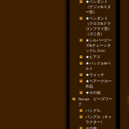
★ペンダント
（ナジャ&スタ
ー型）
★ペンダント
（クロス&ドラ
ゴンフライ型）
（ズニ含）
★シルバービー
ズ&チェーンネ
ックレスetc
★ピアス
★バックル&ベ
ルト
★ウォッチ
★ベアークロー
作品
★その他
Navajo ビーズワー
ク
バングル
バングル（キャ
ラクター）
その他