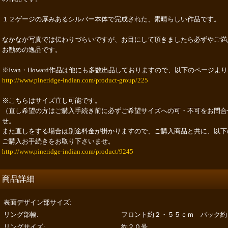
１２ゲージの厚みあるシルバー本体で完成された、素晴らしい作品です。
なかなか写真では伝わりづらいですが、お目にして頂きましたら必ずやご満
お勧めの逸品です。
※Ivan・Howard作品は他にも多数出品しておりますので、以下のページよ
http://www.pineridge-indian.com/product-group/225
※こちらはサイズ直し可能です。
（直し希望の方はご購入手続き前に必ずご希望サイズへの可・不可をお問合
せ。
また直しをする場合は別途料金が掛かりますので、ご購入商品と共に、以下
ご購入お手続きをお取り下さいませ。
http://www.pineridge-indian.com/product/9245
商品詳細
表面デザイン部サイズ
:
リング部幅
:
フロント約２・５５ｃｍ バック約
リングサイズ
:
約２０号