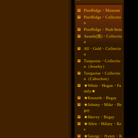
PineRidge・Museum
PineRidge・Collectio
n
PineRidge・Push Item
Awards(賞)・Collectio
n
All・Gold・Colletcio
n
Turquoise・Collectio
n（Jewelry）
Turquoise・Collectio
n（Cabochon）
★White・Hogan・Fa
mily★
★Kenneth・Begay
★Johnny・Mike・Be
gay
★Harvey・Begay
★Allen・Hillary・Ke
e
★George・Ｈenry・K