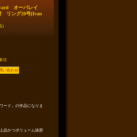
oward オーバレイ
 リング20号
[
Ivan
込)
事項
ワード」の作品になりま
上品かつボリューム抜群