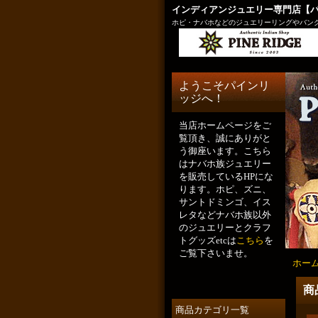
インディアンジュエリー専門店【
ホピ・ナバホなどのジュエリーリングやバング
ようこそパインリ
ッジへ！
当店ホームページをご
覧頂き、誠にありがと
う御座います。こちら
はナバホ族ジュエリー
を販売しているHPにな
ります。ホピ、ズニ、
サントドミンゴ、イス
レタなどナバホ族以外
のジュエリーとクラフ
トグッズetcは
こちら
を
ご覧下さいませ。
ホー
商
商品カテゴリ一覧