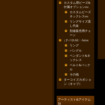
カスタム用ビーズ&
付属オプションetc
カスタムビーズ
ネックレスetc
リングサイズ直
し代金
別途販売用チェ
ーン
↓ナバホAll・Artist
リング
バングル
ペンダント&ネ
ックレス
ベルト&バック
ル
その他
ターコイズカボショ
ン（キャブ）
アーティスト&アイテム
別