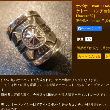
ナバホ Ivan・H
ケトー コンチョ付
Howard52
]
販売価格
:
148,500円
(税
Facebookでシェア
数量
:
返品特約に関する重要
｜
狂いの無いオーバレイで完成された、ナバホ族のリングになります。
こちらは数々の賞を獲得している有望アーティストである「アイヴァン・ハ
す。
日米共に評価も高く、今後益々期待のかかる人気アーティストの一人です。
美しいオーバレイと一目でアイバン氏作と分かるコンチョを貼り合わせた、
の作品です。