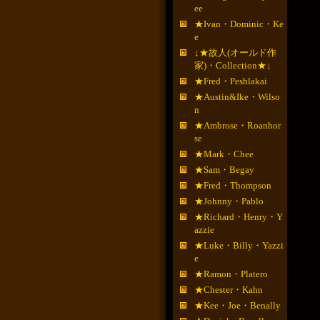
ee
★Ivan・Dominic・Ke
e
↓★故人(オールド作
家)・Collection★↓
★Fred・Peshlakai
★Austin&Ike・Wilso
n
★Ambrose・Roanhor
se
★Mark・Chee
★Sam・Begay
★Fred・Thompson
★Johnny・Pablo
★Richard・Henry・Y
azzie
★Luke・Billy・Yazzi
e
★Ramon・Platero
★Chester・Kahn
★Kee・Joe・Benally