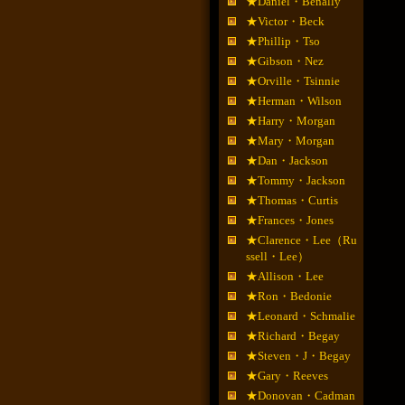
★Daniel・Benally
★Victor・Beck
★Phillip・Tso
★Gibson・Nez
★Orville・Tsinnie
★Herman・Wilson
★Harry・Morgan
★Mary・Morgan
★Dan・Jackson
★Tommy・Jackson
★Thomas・Curtis
★Frances・Jones
★Clarence・Lee（Ru
ssell・Lee）
★Allison・Lee
★Ron・Bedonie
★Leonard・Schmalie
★Richard・Begay
★Steven・J・Begay
★Gary・Reeves
★Donovan・Cadman