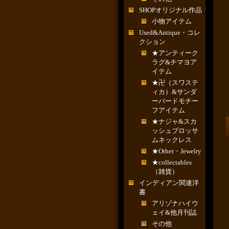
SHOPオリジナル作品
小物アイテム
Used&Antique・コレ
クション
★アンティーク
ラグ&チマヨア
イテム
★卍（スワステ
ィカ）&サンダ
ーバードモチー
フアイテム
★ナジャ&スカ
ッシュブロッサ
ムネックレス
★Other・Jewelry
★collectables
（雑貨）
インディアン関連洋
書
アリゾナハイウ
ェイ&他月刊誌
その他