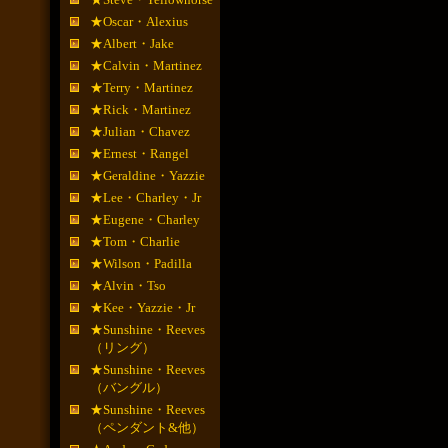
★Oscar・Alexius
★Albert・Jake
★Calvin・Martinez
★Terry・Martinez
★Rick・Martinez
★Julian・Chavez
★Ernest・Rangel
★Geraldine・Yazzie
★Lee・Charley・Jr
★Eugene・Charley
★Tom・Charlie
★Wilson・Padilla
★Alvin・Tso
★Kee・Yazzie・Jr
★Sunshine・Reeves
（リング）
★Sunshine・Reeves
（バングル）
★Sunshine・Reeves
（ペンダント&他）