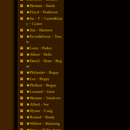
★Herman・Smith
★Floyd・Parkhurst
★Ira・T・Custer&Gar
y・Custer
★Jim・Harrison
★Ervin&Erwin・Tsos
ie
★Lonn・Parker
★Albert・Nells
★Darryl・Dean・Beg
ay
★Philander・Begay
★Lee・Begay
★Philbert・Begay
★Leonard・Gene
★Herman・Vandever
★Alfred・Joe
★Hyson・Craig
★Roland・Brady
★Wilbert・Manning
★Steve・Yellowhorse