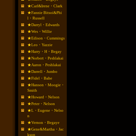
★Carl&Irene・Clark
★Fannie Bitsoi&Phi
l・Russell
★Darryl・Edwards
★Wes・Willie
★Edison・Cummings
★Leo・Yazzie
★Harry・H・Begay
★Norbert・Peshlakai
★Aaron・Peshlakai
★Darrell・Jumbo
★Fidel・Bahe
★Hanson・Moogie・
Smith
★Howard・Nelson
★Peter・Nelson
★L・Eugene・Nelso
n
★Vernon・Begaye
★Gene&Martha・Jac
kson