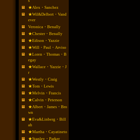
s
★Alex・Sanchez
★Wil&Delbert・Vand
ever
Veronica・Benally
★Chester・Benally
★Edison・Yazzie
★Will・Paul・Arviso
★Loren・Thomas・B
egay
★Wallace・Yazzie・J
r
★Westly・Craig
★Tom・Lewis
★Melvin・Francis
★Calvin・Peterson
★Albert・James・Bro
wn
★Eva&Linberg・Bill
ah
★Martha・Cayatineto
★Stanley・Parker