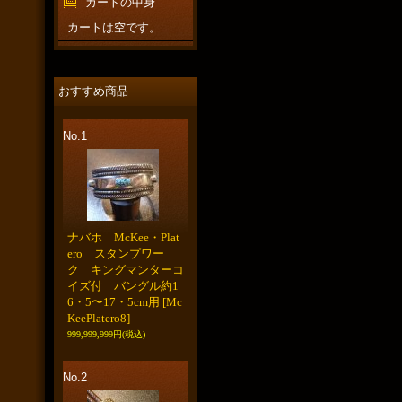
カートの中身
カートは空です。
おすすめ商品
No.1
ナバホ McKee・Plat
ero スタンプワー
ク キングマンターコ
イズ付 バングル約1
6・5〜17・5cm用
[Mc
KeePlatero8]
999,999,999円
(税込)
No.2