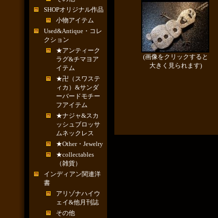
SHOPオリジナル作品
小物アイテム
Used&Antique・コレ
クション
★アンティーク
(画像をクリックすると
ラグ&チマヨア
大きく見られます)
イテム
★卍（スワステ
ィカ）&サンダ
ーバードモチー
フアイテム
★ナジャ&スカ
ッシュブロッサ
ムネックレス
★Other・Jewelry
★collectables
（雑貨）
インディアン関連洋
書
アリゾナハイウ
ェイ&他月刊誌
その他