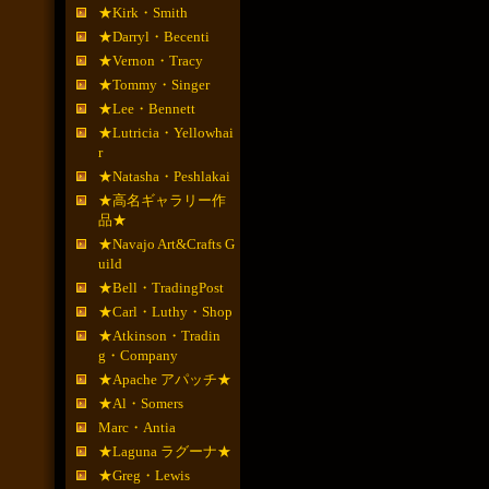
★Kirk・Smith
★Darryl・Becenti
★Vernon・Tracy
★Tommy・Singer
★Lee・Bennett
★Lutricia・Yellowhai
r
★Natasha・Peshlakai
★高名ギャラリー作
品★
★Navajo Art&Crafts G
uild
★Bell・TradingPost
★Carl・Luthy・Shop
★Atkinson・Tradin
g・Company
★Apache アパッチ★
★Al・Somers
Marc・Antia
★Laguna ラグーナ★
★Greg・Lewis