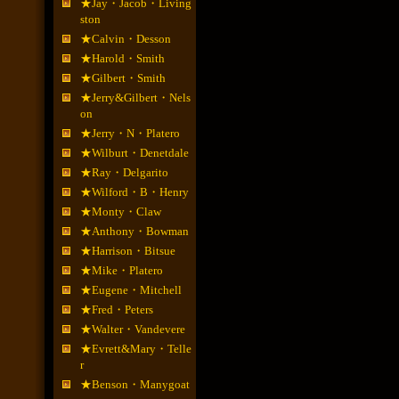
★Jay・Jacob・Living
ston
★Calvin・Desson
★Harold・Smith
★Gilbert・Smith
★Jerry&Gilbert・Nels
on
★Jerry・N・Platero
★Wilburt・Denetdale
★Ray・Delgarito
★Wilford・B・Henry
★Monty・Claw
★Anthony・Bowman
★Harrison・Bitsue
★Mike・Platero
★Eugene・Mitchell
★Fred・Peters
★Walter・Vandevere
★Evrett&Mary・Telle
r
★Benson・Manygoat