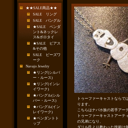
★★SALE商品★★
SALE リング
SALE バングル
★SALE ペンダ
ント&ネックレ
ス&ボロタイ
★SALE ピアス
&その他
SALE ビーズワ
ーク
Navajo Jewelry
★リング(シルバ
ー・ルース)
★リング(インレ
イワーク)
★バングル(シル
トゥーファーキャストならで
バー・ルース)
ります。
★バングル(イン
こちらはナバホ族の若手アー
レイワーク)
トゥーファーキャストアーテ
★ペンダントト
の兄弟になり、
ップ
ダリル氏より教わった技術は