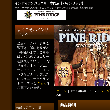
インディアンジュエリー専門店【パインリッジ】
ホピ・ナバホなどのジュエリーリングやバングル約5000点以上の品揃え
ようこそパインリ
ッジへ！
当店ホームページをご
覧頂き、誠にありがと
う御座います。こちら
はナバホ族ジュエリー
を販売しているHPにな
ります。ホピ、ズニ、
サントドミンゴ、イス
レタなどナバホ族以外
のジュエリーとクラフ
トグッズetcは
こちら
を
ご覧下さいませ。
ホーム
｜ ↓ナバホAll・Artist >
ペンダ
OP
商品詳細
商品カテゴリ一覧