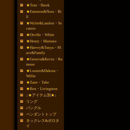
★Tom・Hawk
★Emerson&Nora・Bi
ll
★Wylie&Landon・Se
catero
★Orville・White
★Henry・Mariano
★Harvey&Tanya・M
ace&Family
★Geneva&Kevin・Ra
mone
★Lonnie&Dakota・
Willie
★Zane・Tahe
★Ben・Livingston
↓★アイテム別★↓
リング
バングル
ペンダントトップ
ネックレス&ボロタ
イ