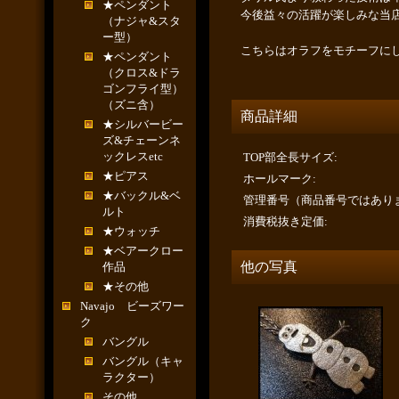
★ペンダント
今後益々の活躍が楽しみな当
（ナジャ&スタ
ー型）
こちらはオラフをモチーフに
★ペンダント
（クロス&ドラ
ゴンフライ型）
（ズニ含）
商品詳細
★シルバービー
ズ&チェーンネ
ックレスetc
TOP部全長サイズ
:
★ピアス
ホールマーク
:
★バックル&ベ
管理番号（商品番号ではあり
ルト
消費税抜き定価
:
★ウォッチ
★ベアークロー
他の写真
作品
★その他
Navajo ビーズワー
ク
バングル
バングル（キャ
ラクター）
その他