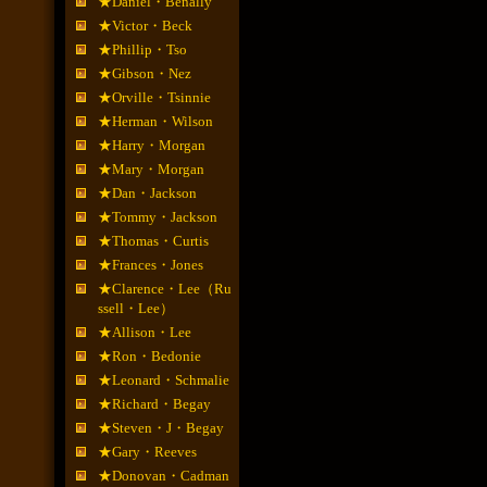
★Daniel・Benally
★Victor・Beck
★Phillip・Tso
★Gibson・Nez
★Orville・Tsinnie
★Herman・Wilson
★Harry・Morgan
★Mary・Morgan
★Dan・Jackson
★Tommy・Jackson
★Thomas・Curtis
★Frances・Jones
★Clarence・Lee（Ru
ssell・Lee）
★Allison・Lee
★Ron・Bedonie
★Leonard・Schmalie
★Richard・Begay
★Steven・J・Begay
★Gary・Reeves
★Donovan・Cadman