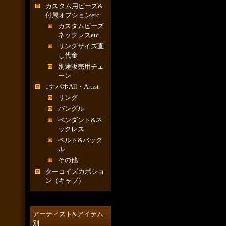
カスタム用ビーズ&
付属オプションetc
カスタムビーズ
ネックレスetc
リングサイズ直
し代金
別途販売用チェ
ーン
↓ナバホAll・Artist
リング
バングル
ペンダント&ネ
ックレス
ベルト&バック
ル
その他
ターコイズカボショ
ン（キャブ）
アーティスト&アイテム
別