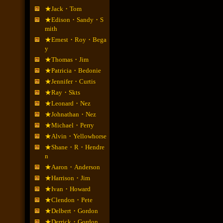
★Jack・Tom
★Edison・Sandy・S
mith
★Ernest・Roy・Bega
y
★Thomas・Jim
★Patricia・Bedonie
★Jennifer・Curtis
★Ray・Skts
★Leonard・Nez
★Johnathan・Nez
★Michael・Perry
★Alvin・Yellowhorse
★Shane・R・Hendre
n
★Aaron・Anderson
★Harrison・Jim
★Ivan・Howard
★Clendon・Pete
★Delbert・Gordon
★Derrick・Gordon