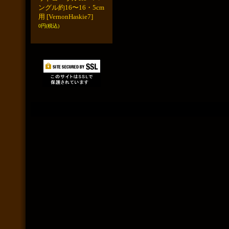
ングル約16〜16・5cm
用
[VernonHaskie7]
0円
(税込)