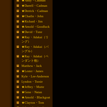
★Andy・Cadman
★Darrell・Cadman
★Derrick・Cadman
★Charlie・John
★Richard・Jim
★Arnold・Goodluck
★David・Tune
★Ray・Adakai（リ
ング）
★Ray・Adakai（バ
ングル）
★Ray・Adakai（ペ
ンダント他）
Matthew・Jack
★Lester・James
Kyle・Lee-Anderson
Lyndon・Tsosie
★Jeffrey・Mutte
★Gene・Natan
★Arnold・Blackgoat
★Clayton・Tom