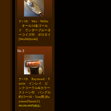
ナバホ Wes・Willie
オール14金ゴール
ド ランダーブルータ
ーコイズ付 ボロタイ
[WesWillie44]
No.3
ナバホ Raymond・Y
azzie インレイ ピ
ンクコーラル&カラー
ストーン付 バングル
約15〜16・5cm用
[Ra
ymondYazzie1]
999,999,999円
(税込)