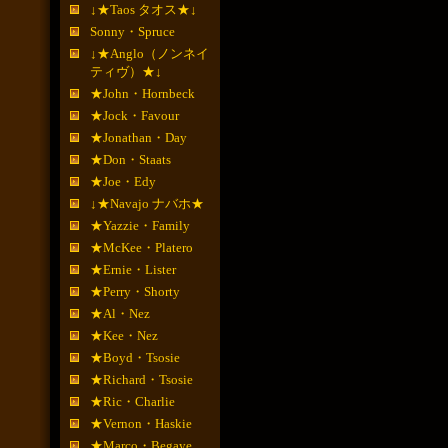
↓★Taos タオス★↓
Sonny・Spruce
↓★Anglo（ノンネイ
ティヴ）★↓
★John・Hornbeck
★Jock・Favour
★Jonathan・Day
★Don・Staats
★Joe・Edy
↓★Navajo ナバホ★
★Yazzie・Family
★McKee・Platero
★Ernie・Lister
★Perry・Shorty
★Al・Nez
★Kee・Nez
★Boyd・Tsosie
★Richard・Tsosie
★Ric・Charlie
★Vernon・Haskie
★Marco・Begaye