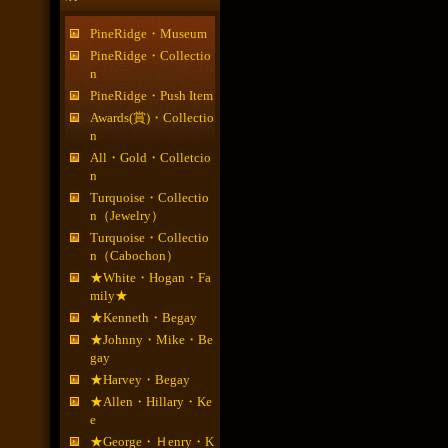
PineRidge・Museum
PineRidge・Collectio
n
PineRidge・Push Item
Awards(賞)・Collectio
n
All・Gold・Colletcio
n
Turquoise・Collectio
n（Jewelry）
Turquoise・Collectio
n（Cabochon）
★White・Hogan・Fa
mily★
★Kenneth・Begay
★Johnny・Mike・Be
gay
★Harvey・Begay
★Allen・Hillary・Ke
e
★George・Ｈenry・K