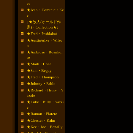
ee
★Ivan・Dominic・Ke
e
↓★故人(オールド作
家)・Collection★↓
★Fred・Peshlakai
★Austin&Ike・Wilso
n
★Ambrose・Roanhor
se
★Mark・Chee
★Sam・Begay
★Fred・Thompson
★Johnny・Pablo
★Richard・Henry・Y
azzie
★Luke・Billy・Yazzi
e
★Ramon・Platero
★Chester・Kahn
★Kee・Joe・Benally