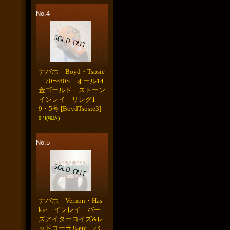
No.4
ナバホ Boyd・Tsosie
70〜80S オール14
金ゴールド ストーン
インレイ リング1
9・5号
[BoydTsosie3]
0円
(税込)
No.5
ナバホ Vernon・Has
kie インレイ バー
ズアイターコイズ&レ
ッドコーラルetc バ