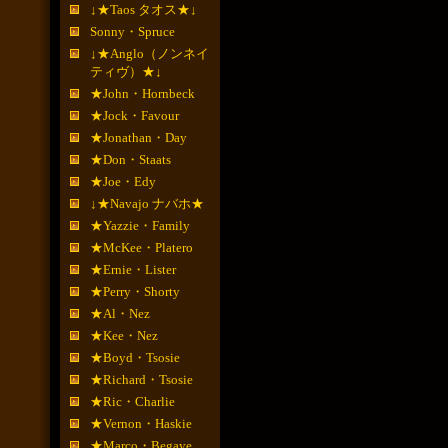
↓★Taos タオス★↓
Sonny・Spruce
↓★Anglo（ノンネイ
ティヴ）★↓
★John・Hornbeck
★Jock・Favour
★Jonathan・Day
★Don・Staats
★Joe・Edy
↓★Navajo ナバホ★
★Yazzie・Family
★McKee・Platero
★Ernie・Lister
★Perry・Shorty
★Al・Nez
★Kee・Nez
★Boyd・Tsosie
★Richard・Tsosie
★Ric・Charlie
★Vernon・Haskie
★Marco・Begaye