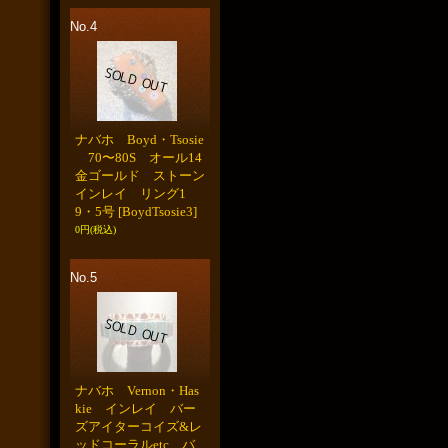
No.4
ナバホ Boyd・Tsosie
70〜80S オール14
金ゴールド ストーン
インレイ リング1
9・5号
[BoydTsosie3]
0円
(税込)
No.5
ナバホ Vernon・Has
kie インレイ バー
ズアイターコイズ&レ
ッドコーラルetc バ