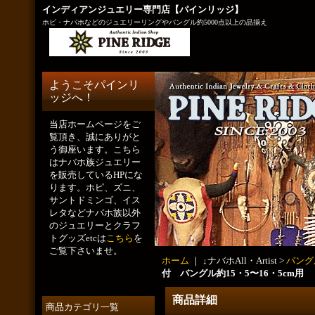
インディアンジュエリー専門店【パインリッジ】
ホピ・ナバホなどのジュエリーリングやバングル約5000点以上の品揃え
ようこそパインリ
ッジへ！
当店ホームページをご
覧頂き、誠にありがと
う御座います。こちら
はナバホ族ジュエリー
を販売しているHPにな
ります。ホピ、ズニ、
サントドミンゴ、イス
レタなどナバホ族以外
のジュエリーとクラフ
トグッズetcは
こちら
を
ご覧下さいませ。
ホーム
｜ ↓ナバホAll・Artist >
バング
付 バングル約15・5〜16・5cm用
商品詳細
商品カテゴリ一覧