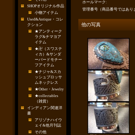
ホールマーク
:
SHOPオリジナル作品
管理番号（商品番号ではあり
小物アイテム
Used&Antique・コレ
他の写真
クション
★アンティーク
ラグ&チマヨア
イテム
★卍（スワステ
ィカ）&サンダ
ーバードモチー
フアイテム
★ナジャ&スカ
ッシュブロッサ
ムネックレス
★Other・Jewelry
★collectables
（雑貨）
インディアン関連洋
書
アリゾナハイウ
ェイ&他月刊誌
その他