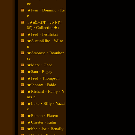
ee
★Ivan・Dominic・Ke
e
↓★故人(オールド作
家)・Collection★↓
★Fred・Peshlakai
★Austin&Ike・Wilso
n
★Ambrose・Roanhor
se
★Mark・Chee
★Sam・Begay
★Fred・Thompson
★Johnny・Pablo
★Richard・Henry・Y
azzie
★Luke・Billy・Yazzi
e
★Ramon・Platero
★Chester・Kahn
★Kee・Joe・Benally