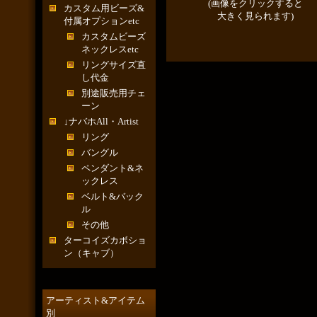
(画像をクリックすると
カスタム用ビーズ&
大きく見られます)
付属オプションetc
カスタムビーズ
ネックレスetc
リングサイズ直
し代金
別途販売用チェ
ーン
↓ナバホAll・Artist
リング
バングル
ペンダント&ネ
ックレス
ベルト&バック
ル
その他
ターコイズカボショ
ン（キャブ）
アーティスト&アイテム
別