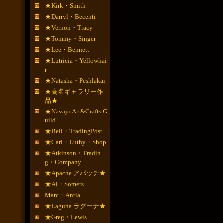
★Kirk・Smith
★Darryl・Becenti
★Vernon・Tracy
★Tommy・Singer
★Lee・Bennett
★Lutricia・Yellowhai
r
★Natasha・Peshlakai
★高名ギャラリー作
品★
★Navajo Art&Crafts G
uild
★Bell・TradingPost
★Carl・Luthy・Shop
★Atkinson・Tradin
g・Company
★Apache アパッチ★
★Al・Somers
Marc・Antia
★Laguna ラグーナ★
★Greg・Lewis