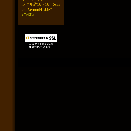
ングル約16〜16・5cm
用
[VernonHaskie7]
0円
(税込)