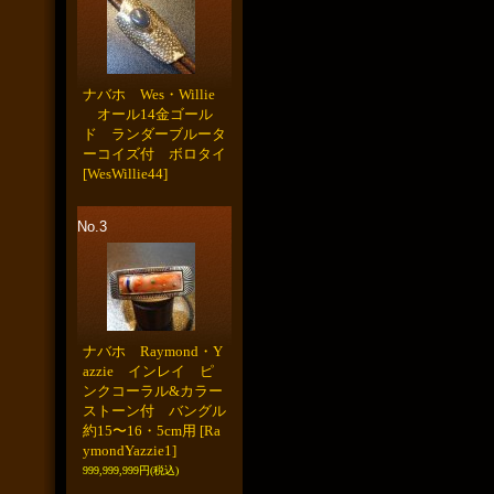
ナバホ Wes・Willie
オール14金ゴール
ド ランダーブルータ
ーコイズ付 ボロタイ
[WesWillie44]
No.3
ナバホ Raymond・Y
azzie インレイ ピ
ンクコーラル&カラー
ストーン付 バングル
約15〜16・5cm用
[Ra
ymondYazzie1]
999,999,999円
(税込)