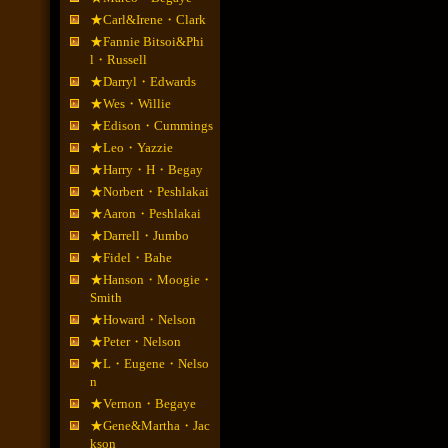
★Carl&Irene・Clark
★Fannie Bitsoi&Phi
l・Russell
★Darryl・Edwards
★Wes・Willie
★Edison・Cummings
★Leo・Yazzie
★Harry・H・Begay
★Norbert・Peshlakai
★Aaron・Peshlakai
★Darrell・Jumbo
★Fidel・Bahe
★Hanson・Moogie・
Smith
★Howard・Nelson
★Peter・Nelson
★L・Eugene・Nelso
n
★Vernon・Begaye
★Gene&Martha・Jac
kson