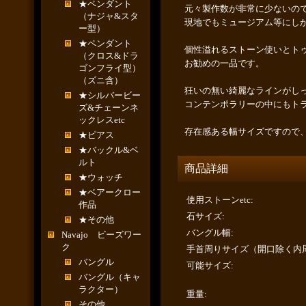
★ペンダント
元々製作数が非常に少ないの
（ナジャ&スタ
現地でもミュージアム等にし
ー型）
★ペンダント
個性溢れるストーン使いとト
（クロス&ドラ
お勧めの一品です。
ゴンフライ型）
（ズニ含）
狂いの無い綺麗なラインがし
★シルバービー
コンテンポラリーの中にもト
ズ&チェーンネ
ックレスetc
存在感ある幅サイズですので
★ピアス
★バックル&ベ
ルト
商品詳細
★ウォッチ
★ベアークロー
使用ストーンetc
:
作品
石サイズ
:
★その他
バングル幅
:
Navajo ビーズワー
ク
手首周りサイズ（開口除く内
バングル
可能サイズ
:
バングル（キャ
ラクター）
重量
:
その他