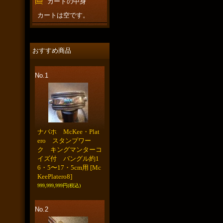
カートの中身
カートは空です。
おすすめ商品
No.1
ナバホ McKee・Plat
ero スタンプワー
ク キングマンターコ
イズ付 バングル約1
6・5〜17・5cm用
[Mc
KeePlatero8]
999,999,999円
(税込)
No.2