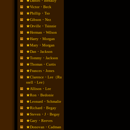
★Daniel・Benally
★Victor・Beck
★Phillip・Tso
★Gibson・Nez
★Orville・Tsinnie
★Herman・Wilson
★Harry・Morgan
★Mary・Morgan
★Dan・Jackson
★Tommy・Jackson
★Thomas・Curtis
★Frances・Jones
★Clarence・Lee（Ru
ssell・Lee）
★Allison・Lee
★Ron・Bedonie
★Leonard・Schmalie
★Richard・Begay
★Steven・J・Begay
★Gary・Reeves
★Donovan・Cadman