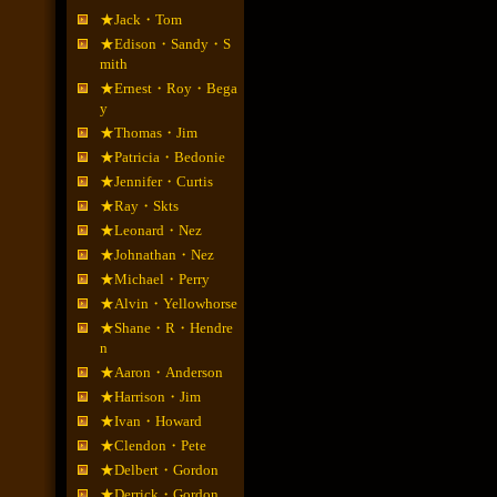
★Jack・Tom
★Edison・Sandy・S
mith
★Ernest・Roy・Bega
y
★Thomas・Jim
★Patricia・Bedonie
★Jennifer・Curtis
★Ray・Skts
★Leonard・Nez
★Johnathan・Nez
★Michael・Perry
★Alvin・Yellowhorse
★Shane・R・Hendre
n
★Aaron・Anderson
★Harrison・Jim
★Ivan・Howard
★Clendon・Pete
★Delbert・Gordon
★Derrick・Gordon