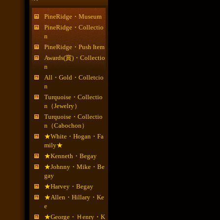
PineRidge・Museum
PineRidge・Collectio
n
PineRidge・Push Item
Awards(賞)・Collectio
n
All・Gold・Colletcio
n
Turquoise・Collectio
n（Jewelry）
Turquoise・Collectio
n（Cabochon）
★White・Hogan・Fa
mily★
★Kenneth・Begay
★Johnny・Mike・Be
gay
★Harvey・Begay
★Allen・Hillary・Ke
e
★George・Ｈenry・K