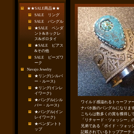
★★SALE商品★★
SALE リング
SALE バングル
★SALE ペンダ
ント&ネックレ
ス&ボロタイ
★SALE ピアス
&その他
SALE ビーズワ
ーク
Navajo Jewelry
★リング(シルバ
ー・ルース)
★リング(インレ
イワーク)
★バングル(シル
ワイルド感溢れるトゥーファ
バー・ルース)
ナバホ族のバングルになりま
★バングル(イン
こちらは数多くの賞を獲得し
レイワーク)
「リチャード・ツォッシー」
★ペンダントト
兄弟である「ボイド・ツォッ
ップ
記載されているトップアーテ