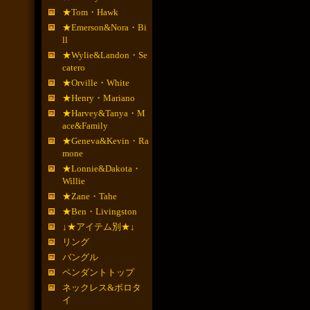
★Tom・Hawk
★Emerson&Nora・Bi
ll
★Wylie&Landon・Se
catero
★Orville・White
★Henry・Mariano
★Harvey&Tanya・M
ace&Family
★Geneva&Kevin・Ra
mone
★Lonnie&Dakota・
Willie
★Zane・Tahe
★Ben・Livingston
↓★アイテム別★↓
リング
バングル
ペンダントトップ
ネックレス&ボロタ
イ