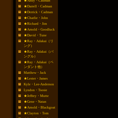
★Andy・Cadman
★Darrell・Cadman
★Derrick・Cadman
★Charlie・John
★Richard・Jim
★Arnold・Goodluck
★David・Tune
★Ray・Adakai（リ
ング）
★Ray・Adakai（バ
ングル）
★Ray・Adakai（ペ
ンダント他）
Matthew・Jack
★Lester・James
Kyle・Lee-Anderson
Lyndon・Tsosie
★Jeffrey・Mutte
★Gene・Natan
★Arnold・Blackgoat
★Clayton・Tom