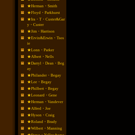
★Herman・Smith
★Floyd・Parkhurst
★Ira・T・Custer&Gar
y・Custer
★Jim・Harrison
★Ervin&Erwin・Tsos
ie
★Lonn・Parker
★Albert・Nells
★Darryl・Dean・Beg
ay
★Philander・Begay
★Lee・Begay
★Philbert・Begay
★Leonard・Gene
★Herman・Vandever
★Alfred・Joe
★Hyson・Craig
★Roland・Brady
★Wilbert・Manning
★Steve・Yellowhorse