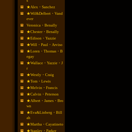
s
★Alex・Sanchez
★Wil&Delbert・Vand
ever
Veronica・Benally
★Chester・Benally
★Edison・Yazzie
★Will・Paul・Arviso
★Loren・Thomas・B
egay
★Wallace・Yazzie・J
r
★Westly・Craig
★Tom・Lewis
★Melvin・Francis
★Calvin・Peterson
★Albert・James・Bro
wn
★Eva&Linberg・Bill
ah
★Martha・Cayatineto
★Stanley・Parker