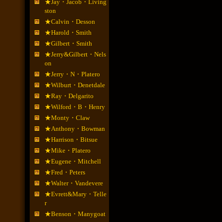
★Jay・Jacob・Living
ston
★Calvin・Desson
★Harold・Smith
★Gilbert・Smith
★Jerry&Gilbert・Nels
on
★Jerry・N・Platero
★Wilburt・Denetdale
★Ray・Delgarito
★Wilford・B・Henry
★Monty・Claw
★Anthony・Bowman
★Harrison・Bitsue
★Mike・Platero
★Eugene・Mitchell
★Fred・Peters
★Walter・Vandevere
★Evrett&Mary・Telle
r
★Benson・Manygoat