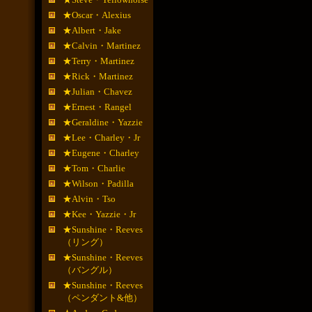
★Oscar・Alexius
★Albert・Jake
★Calvin・Martinez
★Terry・Martinez
★Rick・Martinez
★Julian・Chavez
★Ernest・Rangel
★Geraldine・Yazzie
★Lee・Charley・Jr
★Eugene・Charley
★Tom・Charlie
★Wilson・Padilla
★Alvin・Tso
★Kee・Yazzie・Jr
★Sunshine・Reeves
（リング）
★Sunshine・Reeves
（バングル）
★Sunshine・Reeves
（ペンダント&他）