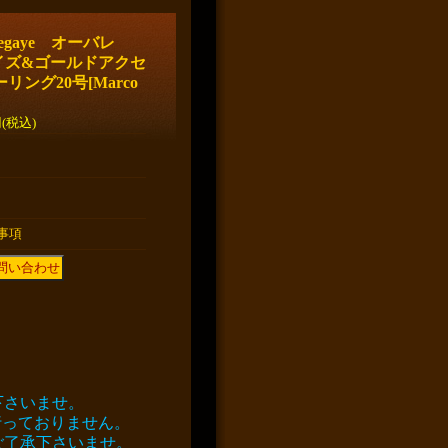
egaye オーバレ
イズ&ゴールドアクセ
ーリング20号
[
Marco
円
(税込)
事項
下さいませ。
行っておりません。
ご了承下さいませ。