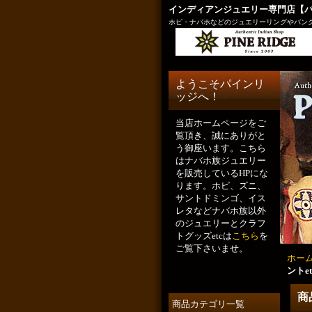
インディアンジュエリー専門店【
ホピ・ナバホなどのジュエリーリングやバング
ようこそパインリ
ッジへ！
当店ホームページをご
覧頂き、誠にありがと
う御座います。こちら
はナバホ族ジュエリー
を販売しているHPにな
ります。ホピ、ズニ、
サントドミンゴ、イス
レタなどナバホ族以外
のジュエリーとクラフ
トグッズetcは
こちら
を
ご覧下さいませ。
ホー
ントe
商
商品カテゴリ一覧