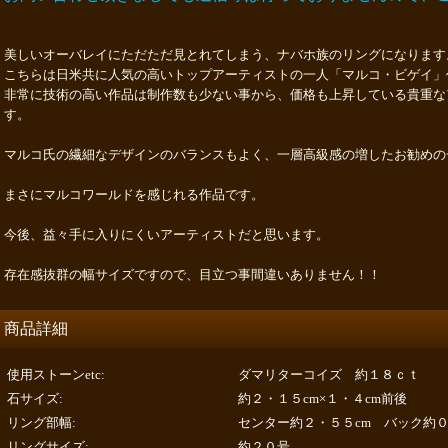
美しいオーバレイにただただ見とれてしまう、ナバホ族のリングになります
こちらは日米共に人気の高いトップアーティストの一人「マルコ・ビゲイ」
非常に技術の高い作品は制作数も少ない事から、価格も上昇している貴重な
す。
マルコ氏の繊細なデザインのバランスもよく、一層高級感の増したお勧めの
まさにマルコワールドを感じれる作品です。
今後、益々手に入りにくいアーティストだと思います。
存在感抜群の幅サイズですので、目立つ事間違いありません！！
商品詳細
使用ストーンetc
:
ダマリターコイズ 約１８ｃｔ
石サイズ
:
約２・１５cm×１・４cm前後
リング部幅
:
センター約２・５５cm バック約
リングサイズ
:
約２０号