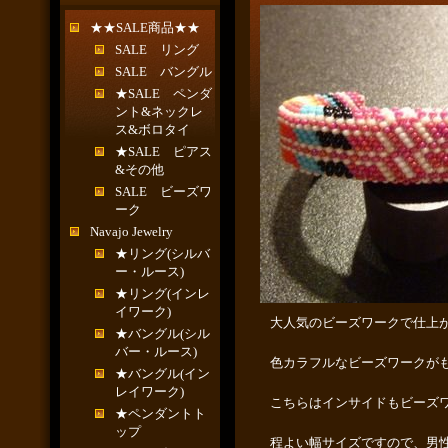
★★SALE商品★★
SALE リング
SALE バングル
★SALE ペンダ
ント&ネックレ
ス&ボロタイ
★SALE ピアス
&その他
SALE ビーズワ
ーク
Navajo Jewelry
★リング(シルバ
ー・ルース)
★リング(インレ
イワーク)
大人気のビーズワークで仕上
★バングル(シル
バー・ルース)
色カラフルなビーズワークが
★バングル(イン
レイワーク)
こちらはインサイドもビーズ
★ペンダントト
ップ
程よい幅サイズですので、男