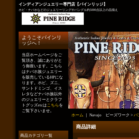
インディアンジュエリー専門店【パインリッジ】
ホピ・ナバホなどのジュエリーリングやバングル約5000点以上の品揃え
ようこそパインリ
ッジへ！
当店ホームページをご
覧頂き、誠にありがと
う御座います。こちら
はナバホ族ジュエリー
を販売しているHPにな
ります。ホピ、ズニ、
サントドミンゴ、イス
レタなどナバホ族以外
のジュエリーとクラフ
トグッズetcは
こちら
を
ご覧下さいませ。
ホーム
｜ Navajo ビーズワーク >
バ
商品詳細
商品カテゴリ一覧