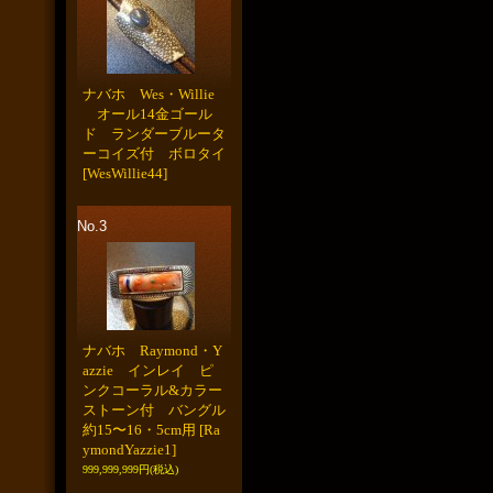
ナバホ Wes・Willie
オール14金ゴール
ド ランダーブルータ
ーコイズ付 ボロタイ
[WesWillie44]
No.3
ナバホ Raymond・Y
azzie インレイ ピ
ンクコーラル&カラー
ストーン付 バングル
約15〜16・5cm用
[Ra
ymondYazzie1]
999,999,999円
(税込)