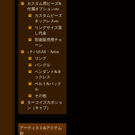
カスタム用ビーズ&
付属オプションetc
カスタムビーズ
ネックレスetc
リングサイズ直
し代金
別途販売用チェ
ーン
↓ナバホAll・Artist
リング
バングル
ペンダント&ネ
ックレス
ベルト&バック
ル
その他
ターコイズカボショ
ン（キャブ）
アーティスト&アイテム
別