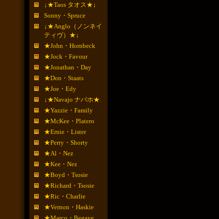
↓★Taos タオス★↓
Sonny・Spruce
↓★Anglo（ノンネイ
ティヴ）★↓
★John・Hornbeck
★Jock・Favour
★Jonathan・Day
★Don・Staats
★Joe・Edy
↓★Navajo ナバホ★
★Yazzie・Family
★McKee・Platero
★Ernie・Lister
★Perry・Shorty
★Al・Nez
★Kee・Nez
★Boyd・Tsosie
★Richard・Tsosie
★Ric・Charlie
★Vernon・Haskie
★Marco・Begaye