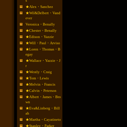
s
★Alex・Sanchez
★Wil&Delbert・Vand
ever
Veronica・Benally
★Chester・Benally
★Edison・Yazzie
★Will・Paul・Arviso
★Loren・Thomas・B
egay
★Wallace・Yazzie・J
r
★Westly・Craig
★Tom・Lewis
★Melvin・Francis
★Calvin・Peterson
★Albert・James・Bro
wn
★Eva&Linberg・Bill
ah
★Martha・Cayatineto
★Stanley・Parker