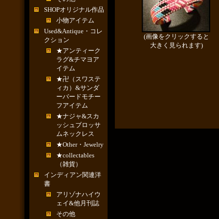
SHOPオリジナル作品
小物アイテム
Used&Antique・コレ
(画像をクリックすると
クション
大きく見られます)
★アンティーク
ラグ&チマヨア
イテム
★卍（スワステ
ィカ）&サンダ
ーバードモチー
フアイテム
★ナジャ&スカ
ッシュブロッサ
ムネックレス
★Other・Jewelry
★collectables
（雑貨）
インディアン関連洋
書
アリゾナハイウ
ェイ&他月刊誌
その他