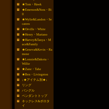
★Tom・Hawk
★Emerson&Nora・Bi
ll
★Wylie&Landon・Se
catero
★Orville・White
★Henry・Mariano
★Harvey&Tanya・M
ace&Family
★Geneva&Kevin・Ra
mone
★Lonnie&Dakota・
Willie
★Zane・Tahe
★Ben・Livingston
↓★アイテム別★↓
リング
バングル
ペンダントトップ
ネックレス&ボロタ
イ