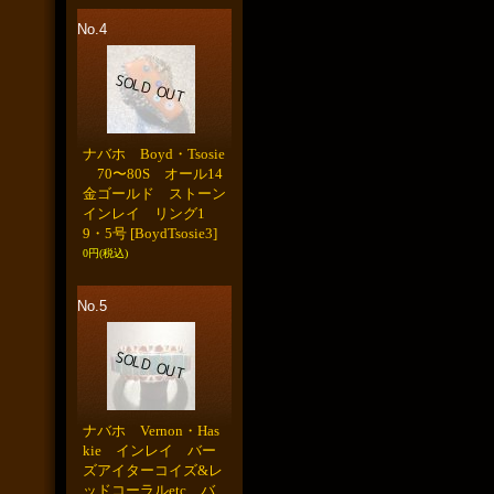
No.4
ナバホ Boyd・Tsosie
70〜80S オール14
金ゴールド ストーン
インレイ リング1
9・5号
[BoydTsosie3]
0円
(税込)
No.5
ナバホ Vernon・Has
kie インレイ バー
ズアイターコイズ&レ
ッドコーラルetc バ