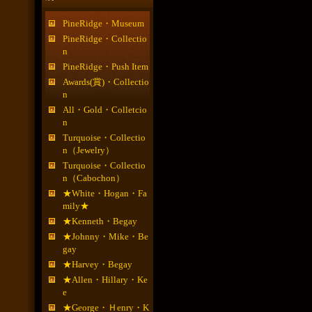
PineRidge・Museum
PineRidge・Collectio
n
PineRidge・Push Item
Awards(賞)・Collectio
n
All・Gold・Colletcio
n
Turquoise・Collectio
n（Jewelry）
Turquoise・Collectio
n（Cabochon）
★White・Hogan・Fa
mily★
★Kenneth・Begay
★Johnny・Mike・Be
gay
★Harvey・Begay
★Allen・Hillary・Ke
e
★George・Ｈenry・K