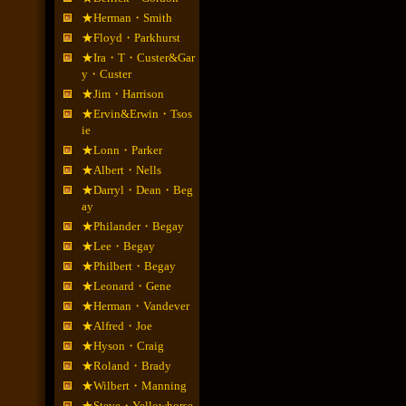
★Herman・Smith
★Floyd・Parkhurst
★Ira・T・Custer&Gar
y・Custer
★Jim・Harrison
★Ervin&Erwin・Tsos
ie
★Lonn・Parker
★Albert・Nells
★Darryl・Dean・Beg
ay
★Philander・Begay
★Lee・Begay
★Philbert・Begay
★Leonard・Gene
★Herman・Vandever
★Alfred・Joe
★Hyson・Craig
★Roland・Brady
★Wilbert・Manning
★Steve・Yellowhorse