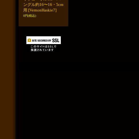
ングル約16〜16・5cm
用
[VernonHaskie7]
0円
(税込)