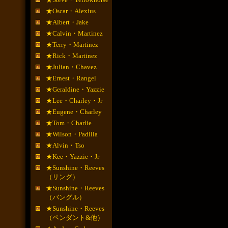
★Oscar・Alexius
★Albert・Jake
★Calvin・Martinez
★Terry・Martinez
★Rick・Martinez
★Julian・Chavez
★Ernest・Rangel
★Geraldine・Yazzie
★Lee・Charley・Jr
★Eugene・Charley
★Tom・Charlie
★Wilson・Padilla
★Alvin・Tso
★Kee・Yazzie・Jr
★Sunshine・Reeves
（リング）
★Sunshine・Reeves
（バングル）
★Sunshine・Reeves
（ペンダント&他）