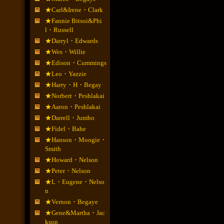
★Carl&Irene・Clark
★Fannie Bitsoi&Phi
l・Russell
★Darryl・Edwards
★Wes・Willie
★Edison・Cummings
★Leo・Yazzie
★Harry・H・Begay
★Norbert・Peshlakai
★Aaron・Peshlakai
★Darrell・Jumbo
★Fidel・Bahe
★Hanson・Moogie・
Smith
★Howard・Nelson
★Peter・Nelson
★L・Eugene・Nelso
n
★Vernon・Begaye
★Gene&Martha・Jac
kson