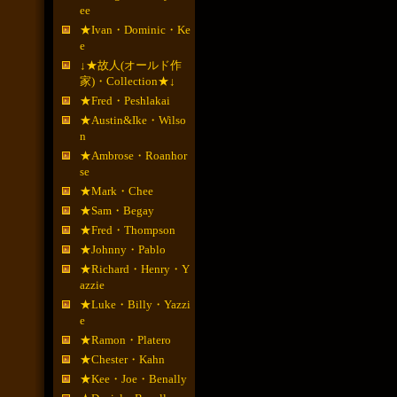
ee
★Ivan・Dominic・Ke
e
↓★故人(オールド作
家)・Collection★↓
★Fred・Peshlakai
★Austin&Ike・Wilso
n
★Ambrose・Roanhor
se
★Mark・Chee
★Sam・Begay
★Fred・Thompson
★Johnny・Pablo
★Richard・Henry・Y
azzie
★Luke・Billy・Yazzi
e
★Ramon・Platero
★Chester・Kahn
★Kee・Joe・Benally