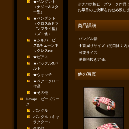
★ペンダント
※ナバホ族ビーズワーク作品
（ナジャ&スタ
お早目のご決断をお勧め致し
ー型）
★ペンダント
（クロス&ドラ
商品詳細
ゴンフライ型）
（ズニ含）
バングル幅
:
★シルバービー
ズ&チェーンネ
手首周りサイズ（開口除く内
ックレスetc
可能サイズ
:
★ピアス
消費税抜き定価
:
★バックル&ベ
ルト
他の写真
★ウォッチ
★ベアークロー
作品
★その他
Navajo ビーズワー
ク
バングル
バングル（キャ
ラクター）
その他