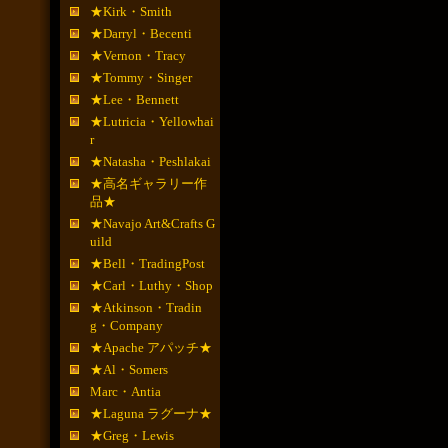
★Kirk・Smith
★Darryl・Becenti
★Vernon・Tracy
★Tommy・Singer
★Lee・Bennett
★Lutricia・Yellowhai
r
★Natasha・Peshlakai
★高名ギャラリー作
品★
★Navajo Art&Crafts G
uild
★Bell・TradingPost
★Carl・Luthy・Shop
★Atkinson・Tradin
g・Company
★Apache アパッチ★
★Al・Somers
Marc・Antia
★Laguna ラグーナ★
★Greg・Lewis