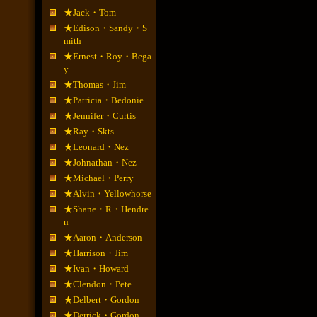
★Jack・Tom
★Edison・Sandy・S
mith
★Ernest・Roy・Bega
y
★Thomas・Jim
★Patricia・Bedonie
★Jennifer・Curtis
★Ray・Skts
★Leonard・Nez
★Johnathan・Nez
★Michael・Perry
★Alvin・Yellowhorse
★Shane・R・Hendre
n
★Aaron・Anderson
★Harrison・Jim
★Ivan・Howard
★Clendon・Pete
★Delbert・Gordon
★Derrick・Gordon