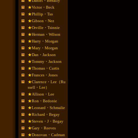
★Daniel・Benally
★Victor・Beck
★Phillip・Tso
★Gibson・Nez
★Orville・Tsinnie
★Herman・Wilson
★Harry・Morgan
★Mary・Morgan
★Dan・Jackson
★Tommy・Jackson
★Thomas・Curtis
★Frances・Jones
★Clarence・Lee（Ru
ssell・Lee）
★Allison・Lee
★Ron・Bedonie
★Leonard・Schmalie
★Richard・Begay
★Steven・J・Begay
★Gary・Reeves
★Donovan・Cadman