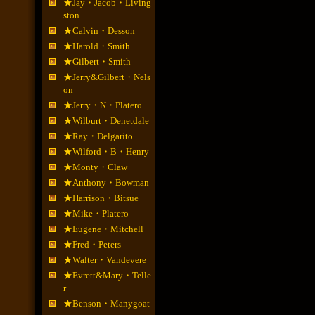
★Jay・Jacob・Living
ston
★Calvin・Desson
★Harold・Smith
★Gilbert・Smith
★Jerry&Gilbert・Nels
on
★Jerry・N・Platero
★Wilburt・Denetdale
★Ray・Delgarito
★Wilford・B・Henry
★Monty・Claw
★Anthony・Bowman
★Harrison・Bitsue
★Mike・Platero
★Eugene・Mitchell
★Fred・Peters
★Walter・Vandevere
★Evrett&Mary・Telle
r
★Benson・Manygoat