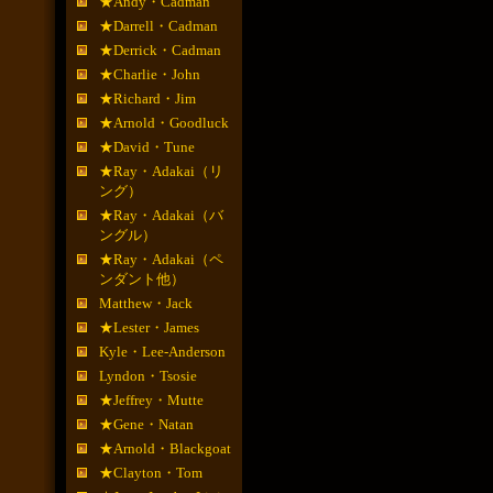
★Andy・Cadman
★Darrell・Cadman
★Derrick・Cadman
★Charlie・John
★Richard・Jim
★Arnold・Goodluck
★David・Tune
★Ray・Adakai（リ
ング）
★Ray・Adakai（バ
ングル）
★Ray・Adakai（ペ
ンダント他）
Matthew・Jack
★Lester・James
Kyle・Lee-Anderson
Lyndon・Tsosie
★Jeffrey・Mutte
★Gene・Natan
★Arnold・Blackgoat
★Clayton・Tom