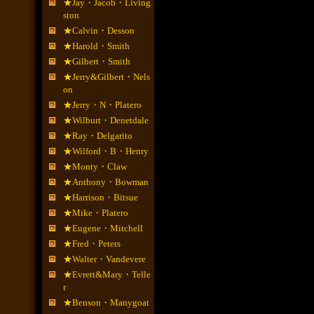
★Jay・Jacob・Living
ston
★Calvin・Desson
★Harold・Smith
★Gilbert・Smith
★Jerry&Gilbert・Nels
on
★Jerry・N・Platero
★Wilburt・Denetdale
★Ray・Delgarito
★Wilford・B・Henry
★Monty・Claw
★Anthony・Bowman
★Harrison・Bitsue
★Mike・Platero
★Eugene・Mitchell
★Fred・Peters
★Walter・Vandevere
★Evrett&Mary・Telle
r
★Benson・Manygoat