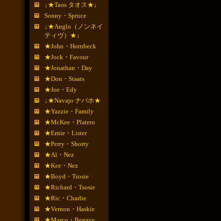
↓★Taos タオス★↓
Sonny・Spruce
↓★Anglo（ノンネイ
ティヴ）★↓
★John・Hornbeck
★Jock・Favour
★Jonathan・Day
★Don・Staats
★Joe・Edy
↓★Navajo ナバホ★
★Yazzie・Family
★McKee・Platero
★Ernie・Lister
★Perry・Shorty
★Al・Nez
★Kee・Nez
★Boyd・Tsosie
★Richard・Tsosie
★Ric・Charlie
★Vernon・Haskie
★Marco・Begaye