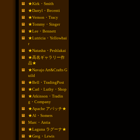
★Kirk・Smith
★Darryl・Becenti
★Vernon・Tracy
★Tommy・Singer
★Lee・Bennett
★Lutricia・Yellowhai
r
★Natasha・Peshlakai
★高名ギャラリー作
品★
★Navajo Art&Crafts G
uild
★Bell・TradingPost
★Carl・Luthy・Shop
★Atkinson・Tradin
g・Company
★Apache アパッチ★
★Al・Somers
Marc・Antia
★Laguna ラグーナ★
★Greg・Lewis