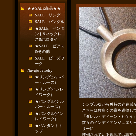
★★SALE商品★★
SALE リング
SALE バングル
★SALE ペンダ
ント&ネックレ
ス&ボロタイ
★SALE ピアス
&その他
SALE ビーズワ
ーク
Navajo Jewelry
★リング(シルバ
ー・ルース)
★リング(インレ
イワーク)
★バングル(シル
シンプルながら独特の存在感
バー・ルース)
こちらは数多くの賞を獲得し
★バングル(イン
「ダレル・ディーン・ビゲイ
レイワーク)
数々のインディアンジュエリ
★ペンダントト
リーに
ップ
陳列されている現地でも非常