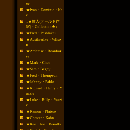
ee
★Ivan・Dominic・Ke
e
↓★故人(オールド作
家)・Collection★↓
★Fred・Peshlakai
★Austin&Ike・Wilso
n
★Ambrose・Roanhor
se
★Mark・Chee
★Sam・Begay
★Fred・Thompson
★Johnny・Pablo
★Richard・Henry・Y
azzie
★Luke・Billy・Yazzi
e
★Ramon・Platero
★Chester・Kahn
★Kee・Joe・Benally