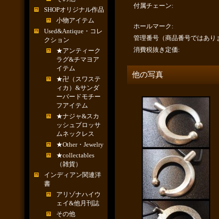
付属チェーン
:
SHOPオリジナル作品
小物アイテム
ホールマーク
:
Used&Antique・コレ
管理番号（商品番号ではあり
クション
消費税抜き定価
:
★アンティーク
ラグ&チマヨア
イテム
他の写真
★卍（スワステ
ィカ）&サンダ
ーバードモチー
フアイテム
★ナジャ&スカ
ッシュブロッサ
ムネックレス
★Other・Jewelry
★collectables
（雑貨）
インディアン関連洋
書
アリゾナハイウ
ェイ&他月刊誌
その他