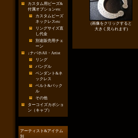
カスタム用ビーズ&
付属オプションetc
カスタムビーズ
ネックレスetc
(画像をクリックすると
リングサイズ直
大きく見られます)
し代金
別途販売用チェ
ーン
↓ナバホAll・Artist
リング
バングル
ペンダント&ネ
ックレス
ベルト&バック
ル
その他
ターコイズカボショ
ン（キャブ）
アーティスト&アイテム
別