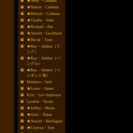
★Andy・Cadman
★Darrell・Cadman
★Derrick・Cadman
★Charlie・John
★Richard・Jim
★Arnold・Goodluck
★David・Tune
★Ray・Adakai（リ
ング）
★Ray・Adakai（バ
ングル）
★Ray・Adakai（ペ
ンダント他）
Matthew・Jack
★Lester・James
Kyle・Lee-Anderson
Lyndon・Tsosie
★Jeffrey・Mutte
★Gene・Natan
★Arnold・Blackgoat
★Clayton・Tom