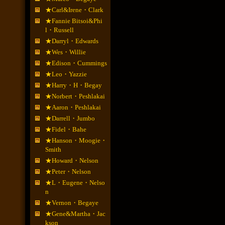
★Carl&Irene・Clark
★Fannie Bitsoi&Phi
l・Russell
★Darryl・Edwards
★Wes・Willie
★Edison・Cummings
★Leo・Yazzie
★Harry・H・Begay
★Norbert・Peshlakai
★Aaron・Peshlakai
★Darrell・Jumbo
★Fidel・Bahe
★Hanson・Moogie・
Smith
★Howard・Nelson
★Peter・Nelson
★L・Eugene・Nelso
n
★Vernon・Begaye
★Gene&Martha・Jac
kson