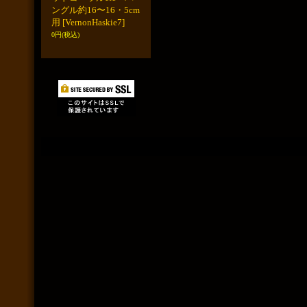
ングル約16〜16・5cm
用
[VernonHaskie7]
0円
(税込)