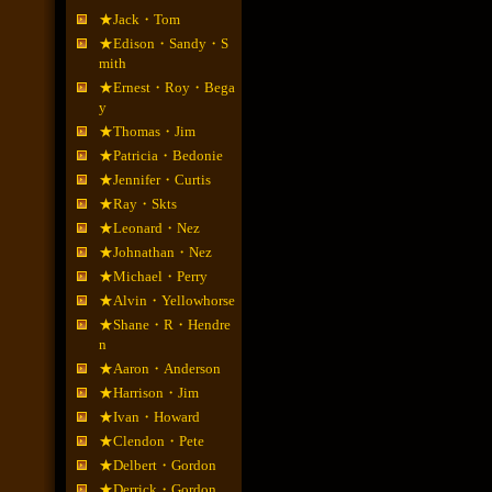
★Jack・Tom
★Edison・Sandy・S
mith
★Ernest・Roy・Bega
y
★Thomas・Jim
★Patricia・Bedonie
★Jennifer・Curtis
★Ray・Skts
★Leonard・Nez
★Johnathan・Nez
★Michael・Perry
★Alvin・Yellowhorse
★Shane・R・Hendre
n
★Aaron・Anderson
★Harrison・Jim
★Ivan・Howard
★Clendon・Pete
★Delbert・Gordon
★Derrick・Gordon