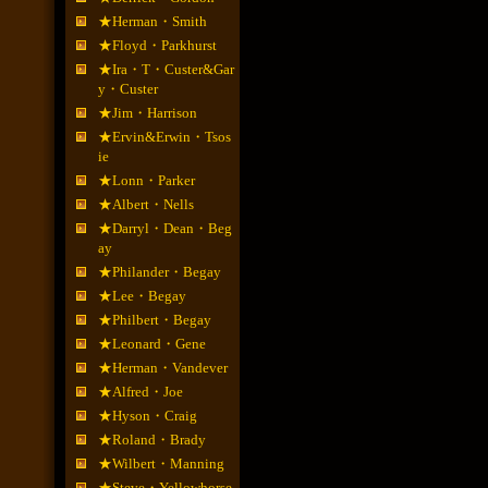
★Herman・Smith
★Floyd・Parkhurst
★Ira・T・Custer&Gar
y・Custer
★Jim・Harrison
★Ervin&Erwin・Tsos
ie
★Lonn・Parker
★Albert・Nells
★Darryl・Dean・Beg
ay
★Philander・Begay
★Lee・Begay
★Philbert・Begay
★Leonard・Gene
★Herman・Vandever
★Alfred・Joe
★Hyson・Craig
★Roland・Brady
★Wilbert・Manning
★Steve・Yellowhorse