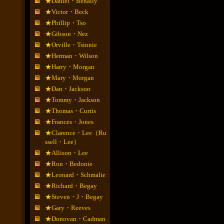
★Daniel・Benally
★Victor・Beck
★Phillip・Tso
★Gibson・Nez
★Orville・Tsinnie
★Herman・Wilson
★Harry・Morgan
★Mary・Morgan
★Dan・Jackson
★Tommy・Jackson
★Thomas・Curtis
★Frances・Jones
★Clarence・Lee（Ru
ssell・Lee）
★Allison・Lee
★Ron・Bedonie
★Leonard・Schmalie
★Richard・Begay
★Steven・J・Begay
★Gary・Reeves
★Donovan・Cadman