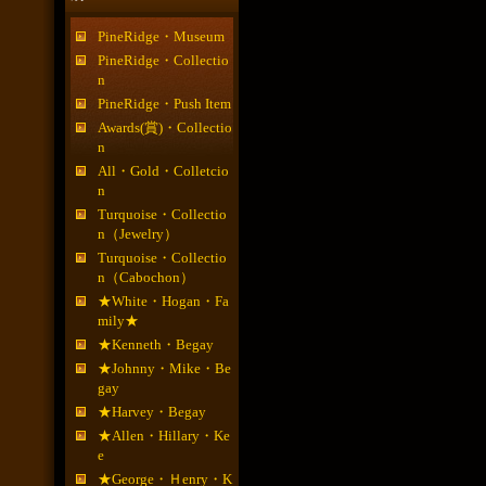
PineRidge・Museum
PineRidge・Collectio
n
PineRidge・Push Item
Awards(賞)・Collectio
n
All・Gold・Colletcio
n
Turquoise・Collectio
n（Jewelry）
Turquoise・Collectio
n（Cabochon）
★White・Hogan・Fa
mily★
★Kenneth・Begay
★Johnny・Mike・Be
gay
★Harvey・Begay
★Allen・Hillary・Ke
e
★George・Ｈenry・K