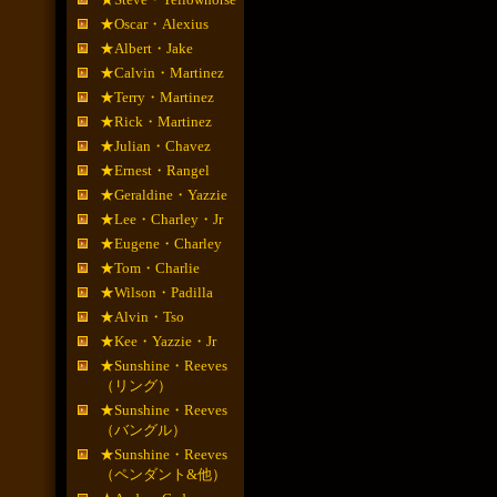
★Oscar・Alexius
★Albert・Jake
★Calvin・Martinez
★Terry・Martinez
★Rick・Martinez
★Julian・Chavez
★Ernest・Rangel
★Geraldine・Yazzie
★Lee・Charley・Jr
★Eugene・Charley
★Tom・Charlie
★Wilson・Padilla
★Alvin・Tso
★Kee・Yazzie・Jr
★Sunshine・Reeves
（リング）
★Sunshine・Reeves
（バングル）
★Sunshine・Reeves
（ペンダント&他）