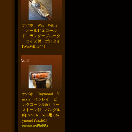
ナバホ Wes・Willie
オール14金ゴール
ド ランダーブルータ
ーコイズ付 ボロタイ
[WesWillie44]
No.3
ナバホ Raymond・Y
azzie インレイ ピ
ンクコーラル&カラー
ストーン付 バングル
約15〜16・5cm用
[Ra
ymondYazzie1]
999,999,999円
(税込)