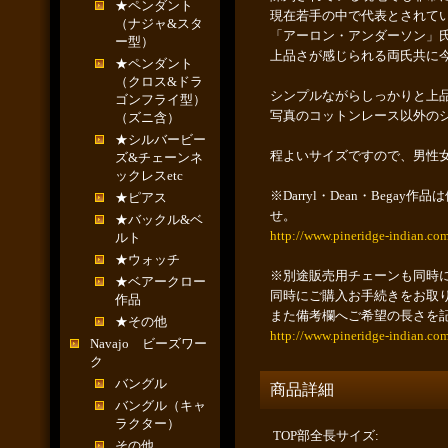
★ペンダント
現在若手の中で代表とされて
（ナジャ&スタ
「アーロン・アンダーソン」
ー型）
上品さが感じられる両氏共に
★ペンダント
（クロス&ドラ
シンプルながらしっかりと上
ゴンフライ型）
写真のコットンレース以外の
（ズニ含）
★シルバービー
程よいサイズですので、男性
ズ&チェーンネ
ックレスetc
※Darryl・Dean・Beg
★ピアス
せ。
★バックル&ベ
http://www.pineridge-indian.co
ルト
★ウォッチ
※別途販売用チェーンも同時に
★ベアークロー
同時にご購入お手続きをお取
作品
また備考欄へご希望の長さを
★その他
http://www.pineridge-indian.com
Navajo ビーズワー
ク
バングル
商品詳細
バングル（キャ
ラクター）
TOP部全長サイズ
:
その他