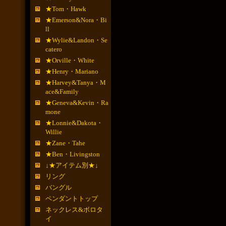
★Tom・Hawk
★Emerson&Nora・Bi
ll
★Wylie&Landon・Se
catero
★Orville・White
★Henry・Mariano
★Harvey&Tanya・M
ace&Family
★Geneva&Kevin・Ra
mone
★Lonnie&Dakota・
Willie
★Zane・Tahe
★Ben・Livingston
↓★アイテム別★↓
リング
バングル
ペンダントトップ
ネックレス&ボロタ
イ