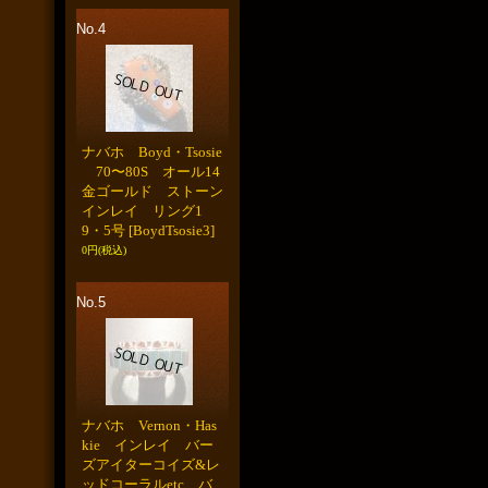
No.4
ナバホ Boyd・Tsosie
70〜80S オール14
金ゴールド ストーン
インレイ リング1
9・5号
[BoydTsosie3]
0円
(税込)
No.5
ナバホ Vernon・Has
kie インレイ バー
ズアイターコイズ&レ
ッドコーラルetc バ