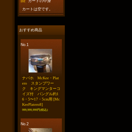
カートの中身
カートは空です。
おすすめ商品
No.1
ナバホ McKee・Plat
ero スタンプワー
ク キングマンターコ
イズ付 バングル約1
6・5〜17・5cm用
[Mc
KeePlatero8]
999,999,999円
(税込)
No.2