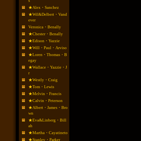
s
★Alex・Sanchez
★Wil&Delbert・Vand
ever
Veronica・Benally
★Chester・Benally
★Edison・Yazzie
★Will・Paul・Arviso
★Loren・Thomas・B
egay
★Wallace・Yazzie・J
r
★Westly・Craig
★Tom・Lewis
★Melvin・Francis
★Calvin・Peterson
★Albert・James・Bro
wn
★Eva&Linberg・Bill
ah
★Martha・Cayatineto
★Stanley・Parker