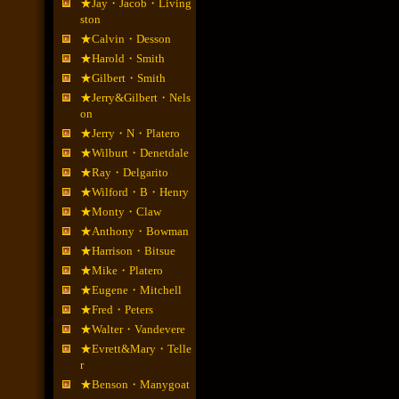
★Jay・Jacob・Living
ston
★Calvin・Desson
★Harold・Smith
★Gilbert・Smith
★Jerry&Gilbert・Nels
on
★Jerry・N・Platero
★Wilburt・Denetdale
★Ray・Delgarito
★Wilford・B・Henry
★Monty・Claw
★Anthony・Bowman
★Harrison・Bitsue
★Mike・Platero
★Eugene・Mitchell
★Fred・Peters
★Walter・Vandevere
★Evrett&Mary・Telle
r
★Benson・Manygoat