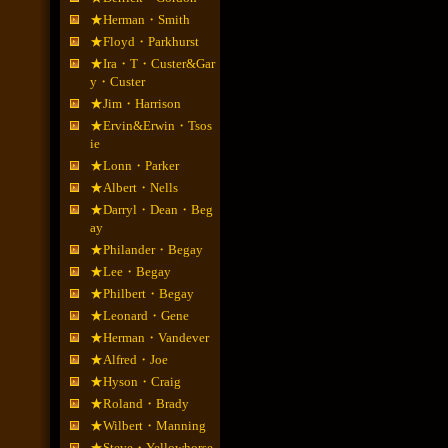
★Herman・Smith
★Floyd・Parkhurst
★Ira・T・Custer&Gar
y・Custer
★Jim・Harrison
★Ervin&Erwin・Tsos
ie
★Lonn・Parker
★Albert・Nells
★Darryl・Dean・Beg
ay
★Philander・Begay
★Lee・Begay
★Philbert・Begay
★Leonard・Gene
★Herman・Vandever
★Alfred・Joe
★Hyson・Craig
★Roland・Brady
★Wilbert・Manning
★Steve・Yellowhorse