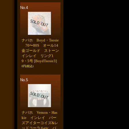
No.4
ナバホ Boyd・Tsosie
70〜80S オール14
金ゴールド ストーン
インレイ リング1
9・5号
[BoydTsosie3]
0円
(税込)
No.5
ナバホ Vernon・Has
kie インレイ バー
ズアイターコイズ&レ
ッドコーラルetc バ