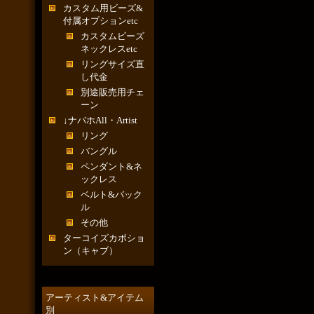
カスタム用ビーズ&
付属オプションetc
カスタムビーズ
ネックレスetc
リングサイズ直
し代金
別途販売用チェ
ーン
↓ナバホAll・Artist
リング
バングル
ペンダント&ネ
ックレス
ベルト&バック
ル
その他
ターコイズカボショ
ン（キャブ）
アーティスト&アイテム
別