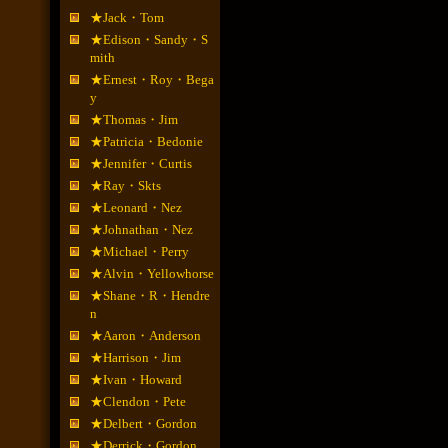
★Jack・Tom
★Edison・Sandy・S
mith
★Ernest・Roy・Bega
y
★Thomas・Jim
★Patricia・Bedonie
★Jennifer・Curtis
★Ray・Skts
★Leonard・Nez
★Johnathan・Nez
★Michael・Perry
★Alvin・Yellowhorse
★Shane・R・Hendre
n
★Aaron・Anderson
★Harrison・Jim
★Ivan・Howard
★Clendon・Pete
★Delbert・Gordon
★Derrick・Gordon