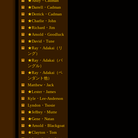
★Andy・Cadman
★Darrell・Cadman
★Derrick・Cadman
★Charlie・John
★Richard・Jim
★Arnold・Goodluck
★David・Tune
★Ray・Adakai（リ
ング）
★Ray・Adakai（バ
ングル）
★Ray・Adakai（ペ
ンダント他）
Matthew・Jack
★Lester・James
Kyle・Lee-Anderson
Lyndon・Tsosie
★Jeffrey・Mutte
★Gene・Natan
★Arnold・Blackgoat
★Clayton・Tom