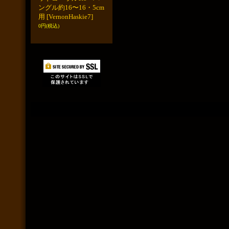
ングル約16〜16・5cm
用
[VernonHaskie7]
0円
(税込)