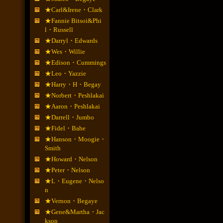
★Carl&Irene・Clark
★Fannie Bitsoi&Phi
l・Russell
★Darryl・Edwards
★Wes・Willie
★Edison・Cummings
★Leo・Yazzie
★Harry・H・Begay
★Norbert・Peshlakai
★Aaron・Peshlakai
★Darrell・Jumbo
★Fidel・Bahe
★Hanson・Moogie・
Smith
★Howard・Nelson
★Peter・Nelson
★L・Eugene・Nelso
n
★Vernon・Begaye
★Gene&Martha・Jac
kson