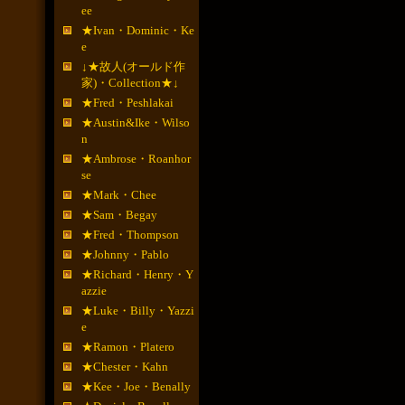
ee
★Ivan・Dominic・Ke
e
↓★故人(オールド作
家)・Collection★↓
★Fred・Peshlakai
★Austin&Ike・Wilso
n
★Ambrose・Roanhor
se
★Mark・Chee
★Sam・Begay
★Fred・Thompson
★Johnny・Pablo
★Richard・Henry・Y
azzie
★Luke・Billy・Yazzi
e
★Ramon・Platero
★Chester・Kahn
★Kee・Joe・Benally