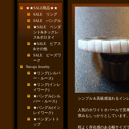
★★SALE商品★★
SALE リング
SALE バングル
★SALE ペンダ
ント&ネックレ
ス&ボロタイ
★SALE ピアス
&その他
SALE ビーズワ
ーク
Navajo Jewelry
★リング(シルバ
ー・ルース)
★リング(インレ
イワーク)
★バングル(シル
シンプル＆高級感溢れるイン
バー・ルース)
★バングル(イン
人気のホワイトオパールで見
レイワーク)
厚みもしっかりとしています
★ペンダントト
ップ
程よく存在感のある幅サイズ