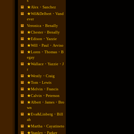
s
★Alex・Sanchez
★Wil&Delbert・Vand
ever
Veronica・Benally
★Chester・Benally
★Edison・Yazzie
★Will・Paul・Arviso
★Loren・Thomas・B
egay
★Wallace・Yazzie・J
r
★Westly・Craig
★Tom・Lewis
★Melvin・Francis
★Calvin・Peterson
★Albert・James・Bro
wn
★Eva&Linberg・Bill
ah
★Martha・Cayatineto
★Stanley・Parker