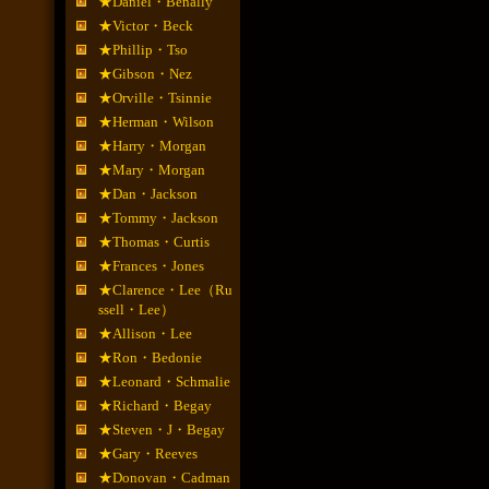
★Daniel・Benally
★Victor・Beck
★Phillip・Tso
★Gibson・Nez
★Orville・Tsinnie
★Herman・Wilson
★Harry・Morgan
★Mary・Morgan
★Dan・Jackson
★Tommy・Jackson
★Thomas・Curtis
★Frances・Jones
★Clarence・Lee（Ru
ssell・Lee）
★Allison・Lee
★Ron・Bedonie
★Leonard・Schmalie
★Richard・Begay
★Steven・J・Begay
★Gary・Reeves
★Donovan・Cadman