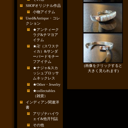
SHOPオリジナル作品
小物アイテム
Used&Antique・コレ
クション
★アンティーク
ラグ&チマヨア
イテム
★卍（スワステ
ィカ）&サンダ
ーバードモチー
フアイテム
(画像をクリックすると
★ナジャ&スカ
大きく見られます)
ッシュブロッサ
ムネックレス
★Other・Jewelry
★collectables
（雑貨）
インディアン関連洋
書
アリゾナハイウ
ェイ&他月刊誌
その他