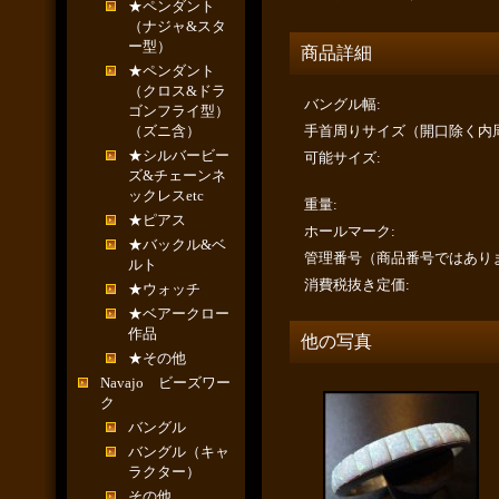
★ペンダント
（ナジャ&スタ
ー型）
商品詳細
★ペンダント
（クロス&ドラ
バングル幅
:
ゴンフライ型）
（ズニ含）
手首周りサイズ（開口除く内
★シルバービー
可能サイズ
:
ズ&チェーンネ
ックレスetc
重量
:
★ピアス
ホールマーク
:
★バックル&ベ
管理番号（商品番号ではあり
ルト
消費税抜き定価
:
★ウォッチ
★ベアークロー
作品
他の写真
★その他
Navajo ビーズワー
ク
バングル
バングル（キャ
ラクター）
その他