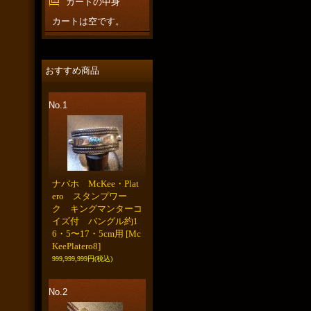
カートの中身
カートは空です。
おすすめ商品
No.1
ナバホ McKee・Plat
ero スタンプワー
ク キングマンターコ
イズ付 バングル約1
6・5〜17・5cm用
[Mc
KeePlatero8]
999,999,999円
(税込)
No.2