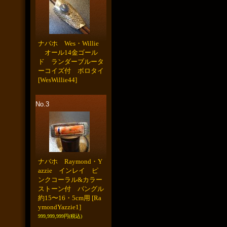
ナバホ Wes・Willie
オール14金ゴール
ド ランダーブルータ
ーコイズ付 ボロタイ
[WesWillie44]
No.3
ナバホ Raymond・Y
azzie インレイ ピ
ンクコーラル&カラー
ストーン付 バングル
約15〜16・5cm用
[Ra
ymondYazzie1]
999,999,999円
(税込)