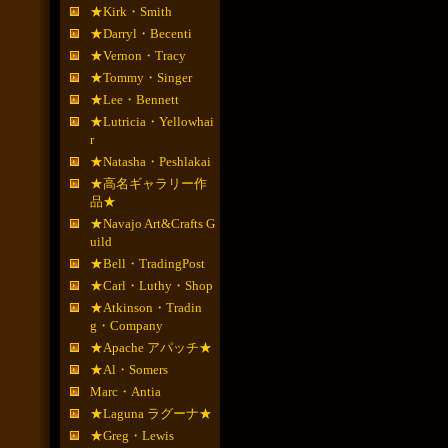
★Kirk・Smith
★Darryl・Becenti
★Vernon・Tracy
★Tommy・Singer
★Lee・Bennett
★Lutricia・Yellowhai
r
★Natasha・Peshlakai
★高名ギャラリー作
品★
★Navajo Art&Crafts G
uild
★Bell・TradingPost
★Carl・Luthy・Shop
★Atkinson・Tradin
g・Company
★Apache アパッチ★
★Al・Somers
Marc・Antia
★Laguna ラグーナ★
★Greg・Lewis