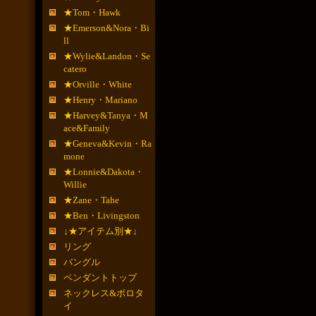
★Tom・Hawk
★Emerson&Nora・Bi
ll
★Wylie&Landon・Se
catero
★Orville・White
★Henry・Mariano
★Harvey&Tanya・M
ace&Family
★Geneva&Kevin・Ra
mone
★Lonnie&Dakota・
Willie
★Zane・Tahe
★Ben・Livingston
↓★アイテム別★↓
リング
バングル
ペンダントトップ
ネックレス&ボロタ
イ