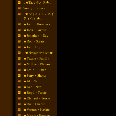
↓★Taos タオス★↓
Sonny・Spruce
↓★Anglo（ノンネイ
ティヴ）★↓
★John・Hornbeck
★Jock・Favour
★Jonathan・Day
★Don・Staats
★Joe・Edy
↓★Navajo ナバホ★
★Yazzie・Family
★McKee・Platero
★Ernie・Lister
★Perry・Shorty
★Al・Nez
★Kee・Nez
★Boyd・Tsosie
★Richard・Tsosie
★Ric・Charlie
★Vernon・Haskie
★Marco・Begaye