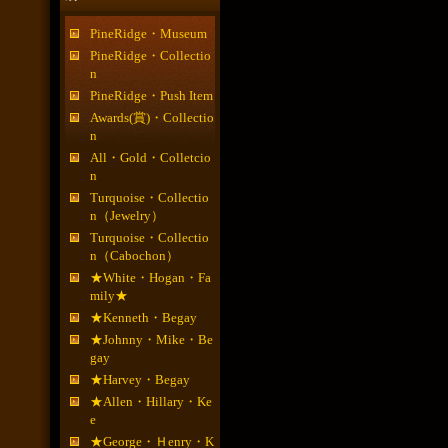
PineRidge・Museum
PineRidge・Collectio
n
PineRidge・Push Item
Awards(賞)・Collectio
n
All・Gold・Colletcio
n
Turquoise・Collectio
n（Jewelry）
Turquoise・Collectio
n（Cabochon）
★White・Hogan・Fa
mily★
★Kenneth・Begay
★Johnny・Mike・Be
gay
★Harvey・Begay
★Allen・Hillary・Ke
e
★George・Ｈenry・K