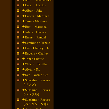
★Oscar・Alexius
★Albert・Jake
★Calvin・Martinez
★Terry・Martinez
★Rick・Martinez
★Julian・Chavez
★Ernest・Rangel
★Geraldine・Yazzie
★Lee・Charley・Jr
★Eugene・Charley
★Tom・Charlie
★Wilson・Padilla
★Alvin・Tso
★Kee・Yazzie・Jr
★Sunshine・Reeves
（リング）
★Sunshine・Reeves
（バングル）
★Sunshine・Reeves
（ペンダント&他）