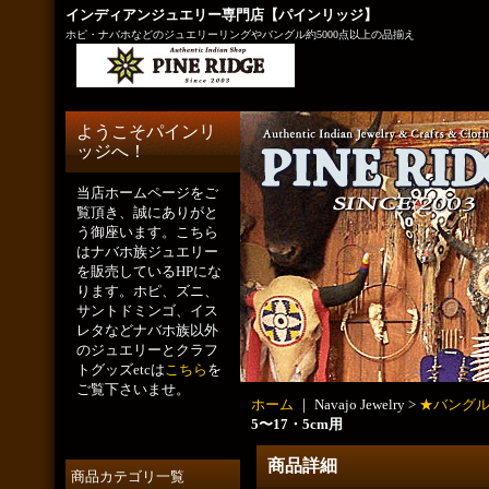
インディアンジュエリー専門店【パインリッジ】
ホピ・ナバホなどのジュエリーリングやバングル約5000点以上の品揃え
ようこそパインリ
ッジへ！
当店ホームページをご
覧頂き、誠にありがと
う御座います。こちら
はナバホ族ジュエリー
を販売しているHPにな
ります。ホピ、ズニ、
サントドミンゴ、イス
レタなどナバホ族以外
のジュエリーとクラフ
トグッズetcは
こちら
を
ご覧下さいませ。
ホーム
｜ Navajo Jewelry >
★バングル
5〜17・5cm用
商品詳細
商品カテゴリ一覧