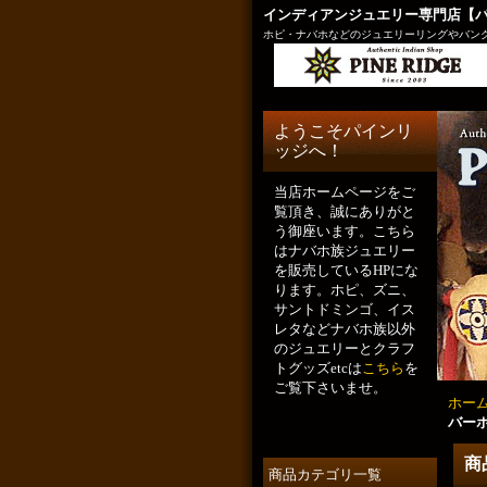
インディアンジュエリー専門店【
ホピ・ナバホなどのジュエリーリングやバング
ようこそパインリ
ッジへ！
当店ホームページをご
覧頂き、誠にありがと
う御座います。こちら
はナバホ族ジュエリー
を販売しているHPにな
ります。ホピ、ズニ、
サントドミンゴ、イス
レタなどナバホ族以外
のジュエリーとクラフ
トグッズetcは
こちら
を
ご覧下さいませ。
ホー
バー
商
商品カテゴリ一覧