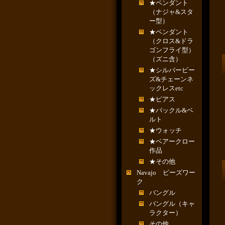
★ペンダント
（ナジャ&スタ
ー型）
★ペンダント
（クロス&ドラ
ゴンフライ型）
（ズニ含）
★シルバービー
ズ&チェーンネ
ックレスetc
★ピアス
★バックル&ベ
ルト
★ウォッチ
★ベアークロー
作品
★その他
Navajo ビーズワー
ク
バングル
バングル（キャ
ラクター）
その他