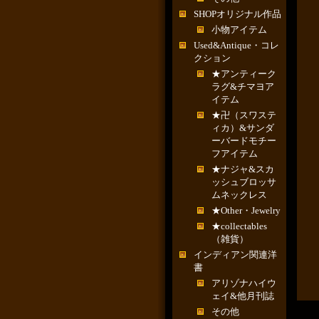
SHOPオリジナル作品
小物アイテム
Used&Antique・コレ
クション
★アンティーク
ラグ&チマヨア
イテム
★卍（スワステ
ィカ）&サンダ
ーバードモチー
フアイテム
★ナジャ&スカ
ッシュブロッサ
ムネックレス
★Other・Jewelry
★collectables
（雑貨）
インディアン関連洋
書
アリゾナハイウ
ェイ&他月刊誌
その他