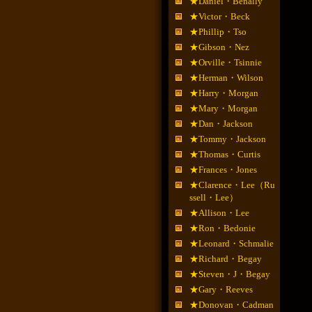
★Daniel・Benally
★Victor・Beck
★Phillip・Tso
★Gibson・Nez
★Orville・Tsinnie
★Herman・Wilson
★Harry・Morgan
★Mary・Morgan
★Dan・Jackson
★Tommy・Jackson
★Thomas・Curtis
★Frances・Jones
★Clarence・Lee（Ru
ssell・Lee）
★Allison・Lee
★Ron・Bedonie
★Leonard・Schmalie
★Richard・Begay
★Steven・J・Begay
★Gary・Reeves
★Donovan・Cadman