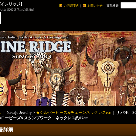
パインリッジ】
ご利用案内
｜
お問い合せ
商品検索
:
ル約5000点以上の品揃え
ム
｜ Navajo Jewelry >
★シルバービーズ&チェーンネックレスetc
｜
ナバホ 8
ホロービーズ&スタンプワーク ネックレス約67cm
品詳細