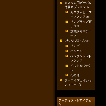
カスタム用ビーズ&
付属オプションetc
カスタムビーズ
ネックレスetc
リングサイズ直
し代金
別途販売用チェ
ーン
↓ナバホAll・Artist
リング
バングル
ペンダント&ネ
ックレス
ベルト&バック
ル
その他
ターコイズカボショ
ン（キャブ）
アーティスト&アイテム
別