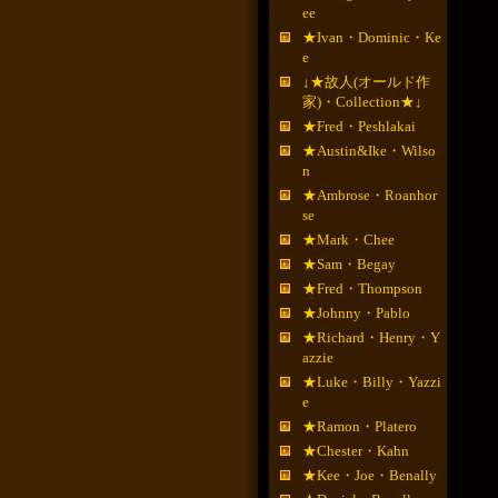
ee
★Ivan・Dominic・Ke
e
↓★故人(オールド作
家)・Collection★↓
★Fred・Peshlakai
★Austin&Ike・Wilso
n
★Ambrose・Roanhor
se
★Mark・Chee
★Sam・Begay
★Fred・Thompson
★Johnny・Pablo
★Richard・Henry・Y
azzie
★Luke・Billy・Yazzi
e
★Ramon・Platero
★Chester・Kahn
★Kee・Joe・Benally