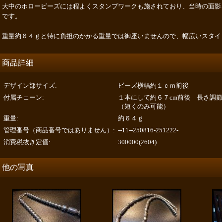
大中のホロービーズには程よくスタンプワークも施されており、当時の面影
です。
重量約６４ｇと特に負担のかかる重量では御座いませんので、幅広いスタイ
商品詳細
デザイン部サイズ
:
ビーズ横幅約１ｃｍ前後
付属チェーン
:
１本にして約６７cm前後 長さ調
（短くのみ可能）
重量
:
約６４ｇ
管理番号（商品番号ではありません）
:
--11--250816-251222-
消費税抜き定価
:
300000(2604)
他の写真