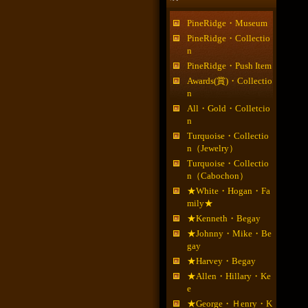
PineRidge・Museum
PineRidge・Collectio
n
PineRidge・Push Item
Awards(賞)・Collectio
n
All・Gold・Colletcio
n
Turquoise・Collectio
n（Jewelry）
Turquoise・Collectio
n（Cabochon）
★White・Hogan・Fa
mily★
★Kenneth・Begay
★Johnny・Mike・Be
gay
★Harvey・Begay
★Allen・Hillary・Ke
e
★George・Ｈenry・K