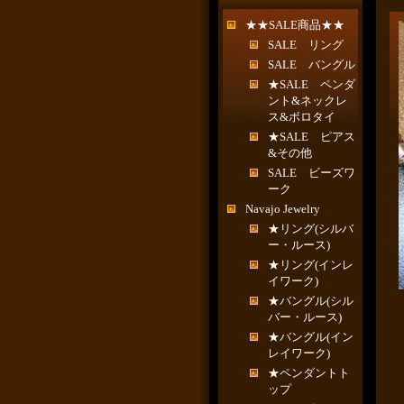
★★SALE商品★★
SALE リング
SALE バングル
★SALE ペンダ
ント&ネックレ
ス&ボロタイ
★SALE ピアス
&その他
SALE ビーズワ
ーク
Navajo Jewelry
★リング(シルバ
ー・ルース)
★リング(インレ
イワーク)
★バングル(シル
バー・ルース)
★バングル(イン
レイワーク)
★ペンダントト
ップ