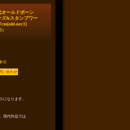
年代オールドポーン
ーズ&スタンプワー
cm
[
old-nec1
]
込)
事項
スになります。
、現代作品では