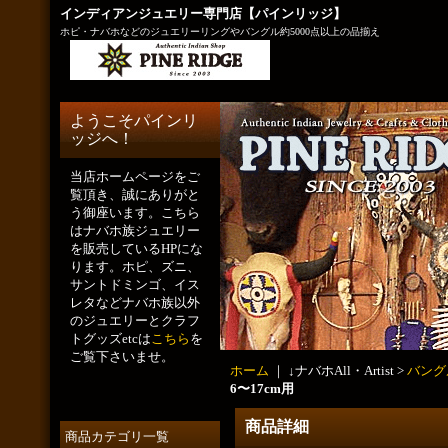
インディアンジュエリー専門店【パインリッジ】
ホピ・ナバホなどのジュエリーリングやバングル約5000点以上の品揃え
ようこそパインリ
ッジへ！
当店ホームページをご
覧頂き、誠にありがと
う御座います。こちら
はナバホ族ジュエリー
を販売しているHPにな
ります。ホピ、ズニ、
サントドミンゴ、イス
レタなどナバホ族以外
のジュエリーとクラフ
トグッズetcは
こちら
を
ご覧下さいませ。
ホーム
｜ ↓ナバホAll・Artist >
バング
6〜17cm用
商品詳細
商品カテゴリ一覧