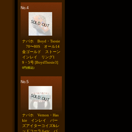
No.4
ナバホ Boyd・Tsosie
70〜80S オール14
金ゴールド ストーン
インレイ リング1
9・5号
[BoydTsosie3]
0円
(税込)
No.5
ナバホ Vernon・Has
kie インレイ バー
ズアイターコイズ&レ
ッドコーラルetc バ