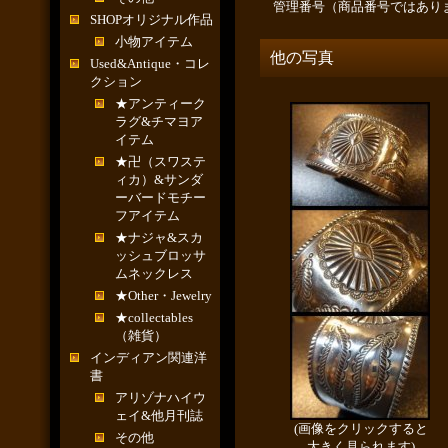
管理番号（商品番号ではあり
SHOPオリジナル作品
小物アイテム
他の写真
Used&Antique・コレ
クション
★アンティーク
ラグ&チマヨア
イテム
★卍（スワステ
ィカ）&サンダ
ーバードモチー
フアイテム
★ナジャ&スカ
ッシュブロッサ
ムネックレス
★Other・Jewelry
★collectables
（雑貨）
インディアン関連洋
書
アリゾナハイウ
ェイ&他月刊誌
(画像をクリックすると
その他
大きく見られます)