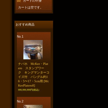
カートの中身
カートは空です。
おすすめ商品
No.1
ナバホ McKee・Plat
ero スタンプワー
ク キングマンターコ
イズ付 バングル約1
6・5〜17・5cm用
[Mc
KeePlatero8]
999,999,999円
(税込)
No.2