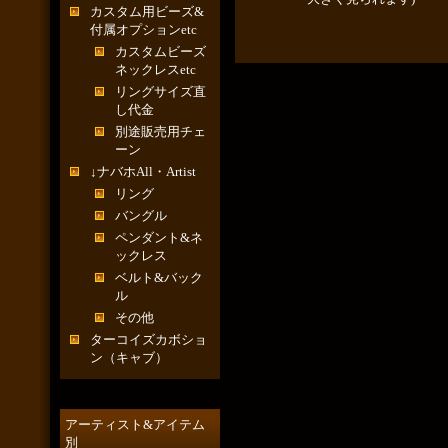
カスタム用ビーズ&
付属オプションetc
カスタムビーズ
ネックレスetc
リングサイズ直
し代金
別途販売用チェ
ーン
↓ナバホAll・Artist
リング
バングル
ペンダント&ネ
ックレス
ベルト&バック
ル
その他
ターコイズカボショ
ン（キャブ）
アーティスト&アイテム
別