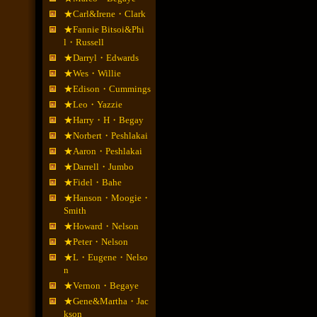
★Carl&Irene・Clark
★Fannie Bitsoi&Phi
l・Russell
★Darryl・Edwards
★Wes・Willie
★Edison・Cummings
★Leo・Yazzie
★Harry・H・Begay
★Norbert・Peshlakai
★Aaron・Peshlakai
★Darrell・Jumbo
★Fidel・Bahe
★Hanson・Moogie・
Smith
★Howard・Nelson
★Peter・Nelson
★L・Eugene・Nelso
n
★Vernon・Begaye
★Gene&Martha・Jac
kson