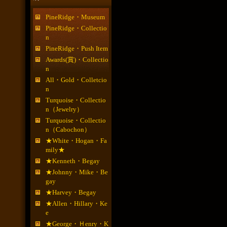
PineRidge・Museum
PineRidge・Collectio
n
PineRidge・Push Item
Awards(賞)・Collectio
n
All・Gold・Colletcio
n
Turquoise・Collectio
n（Jewelry）
Turquoise・Collectio
n（Cabochon）
★White・Hogan・Fa
mily★
★Kenneth・Begay
★Johnny・Mike・Be
gay
★Harvey・Begay
★Allen・Hillary・Ke
e
★George・Ｈenry・K