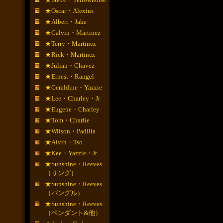
★Oscar・Alexius
★Albert・Jake
★Calvin・Martinez
★Terry・Martinez
★Rick・Martinez
★Julian・Chavez
★Ernest・Rangel
★Geraldine・Yazzie
★Lee・Charley・Jr
★Eugene・Charley
★Tom・Charlie
★Wilson・Padilla
★Alvin・Tso
★Kee・Yazzie・Jr
★Sunshine・Reeves
（リング）
★Sunshine・Reeves
（バングル）
★Sunshine・Reeves
（ペンダント&他）