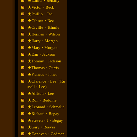
★Daniel・Benally
★Victor・Beck
★Phillip・Tso
★Gibson・Nez
★Orville・Tsinnie
★Herman・Wilson
★Harry・Morgan
★Mary・Morgan
★Dan・Jackson
★Tommy・Jackson
★Thomas・Curtis
★Frances・Jones
★Clarence・Lee（Ru
ssell・Lee）
★Allison・Lee
★Ron・Bedonie
★Leonard・Schmalie
★Richard・Begay
★Steven・J・Begay
★Gary・Reeves
★Donovan・Cadman