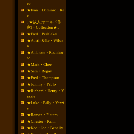
ee
★Ivan・Dominic・Ke
e
↓★故人(オールド作
家)・Collection★↓
★Fred・Peshlakai
★Austin&Ike・Wilso
n
★Ambrose・Roanhor
se
★Mark・Chee
★Sam・Begay
★Fred・Thompson
★Johnny・Pablo
★Richard・Henry・Y
azzie
★Luke・Billy・Yazzi
e
★Ramon・Platero
★Chester・Kahn
★Kee・Joe・Benally