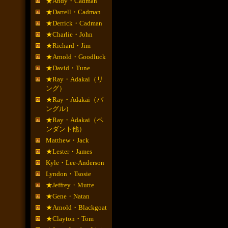
★Andy・Cadman
★Darrell・Cadman
★Derrick・Cadman
★Charlie・John
★Richard・Jim
★Arnold・Goodluck
★David・Tune
★Ray・Adakai（リ
ング）
★Ray・Adakai（バ
ングル）
★Ray・Adakai（ペ
ンダント他）
Matthew・Jack
★Lester・James
Kyle・Lee-Anderson
Lyndon・Tsosie
★Jeffrey・Mutte
★Gene・Natan
★Arnold・Blackgoat
★Clayton・Tom