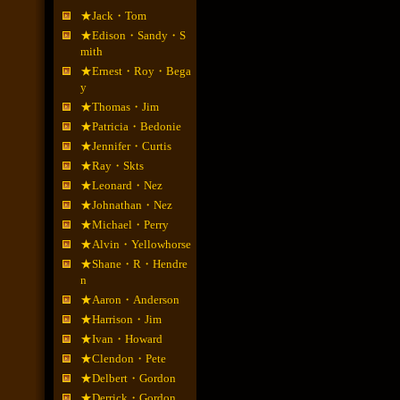
★Jack・Tom
★Edison・Sandy・S
mith
★Ernest・Roy・Bega
y
★Thomas・Jim
★Patricia・Bedonie
★Jennifer・Curtis
★Ray・Skts
★Leonard・Nez
★Johnathan・Nez
★Michael・Perry
★Alvin・Yellowhorse
★Shane・R・Hendre
n
★Aaron・Anderson
★Harrison・Jim
★Ivan・Howard
★Clendon・Pete
★Delbert・Gordon
★Derrick・Gordon