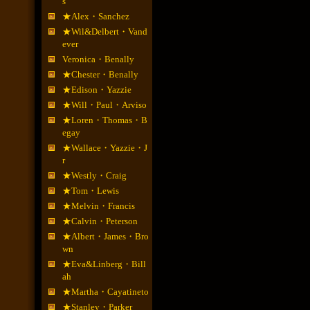
s
★Alex・Sanchez
★Wil&Delbert・Vand
ever
Veronica・Benally
★Chester・Benally
★Edison・Yazzie
★Will・Paul・Arviso
★Loren・Thomas・B
egay
★Wallace・Yazzie・J
r
★Westly・Craig
★Tom・Lewis
★Melvin・Francis
★Calvin・Peterson
★Albert・James・Bro
wn
★Eva&Linberg・Bill
ah
★Martha・Cayatineto
★Stanley・Parker