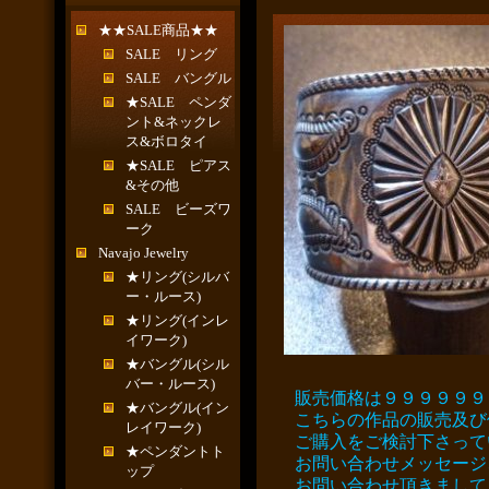
★★SALE商品★★
SALE リング
SALE バングル
★SALE ペンダ
ント&ネックレ
ス&ボロタイ
★SALE ピアス
&その他
SALE ビーズワ
ーク
Navajo Jewelry
★リング(シルバ
ー・ルース)
★リング(インレ
イワーク)
★バングル(シル
バー・ルース)
販売価格は９９９９９９
★バングル(イン
こちらの作品の販売及び
レイワーク)
ご購入をご検討下さって
★ペンダントト
お問い合わせメッセージ
ップ
お問い合わせ頂きまして