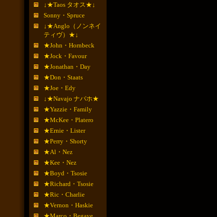
↓★Taos タオス★↓
Sonny・Spruce
↓★Anglo（ノンネイ
ティヴ）★↓
★John・Hornbeck
★Jock・Favour
★Jonathan・Day
★Don・Staats
★Joe・Edy
↓★Navajo ナバホ★
★Yazzie・Family
★McKee・Platero
★Ernie・Lister
★Perry・Shorty
★Al・Nez
★Kee・Nez
★Boyd・Tsosie
★Richard・Tsosie
★Ric・Charlie
★Vernon・Haskie
★Marco・Begaye