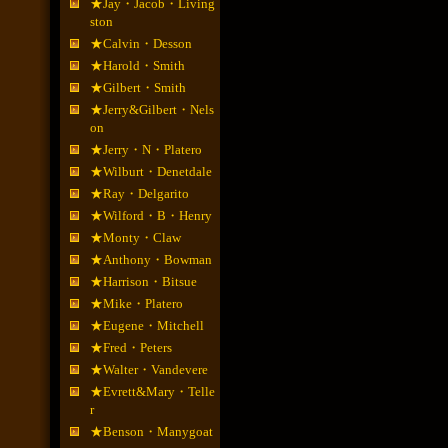
★Jay・Jacob・Living
ston
★Calvin・Desson
★Harold・Smith
★Gilbert・Smith
★Jerry&Gilbert・Nels
on
★Jerry・N・Platero
★Wilburt・Denetdale
★Ray・Delgarito
★Wilford・B・Henry
★Monty・Claw
★Anthony・Bowman
★Harrison・Bitsue
★Mike・Platero
★Eugene・Mitchell
★Fred・Peters
★Walter・Vandevere
★Evrett&Mary・Telle
r
★Benson・Manygoat