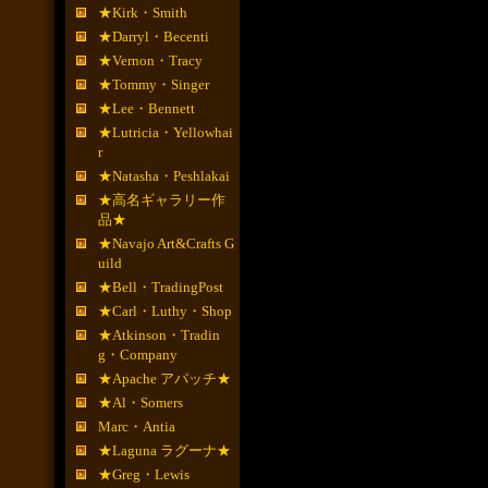
★Kirk・Smith
★Darryl・Becenti
★Vernon・Tracy
★Tommy・Singer
★Lee・Bennett
★Lutricia・Yellowhai
r
★Natasha・Peshlakai
★高名ギャラリー作
品★
★Navajo Art&Crafts G
uild
★Bell・TradingPost
★Carl・Luthy・Shop
★Atkinson・Tradin
g・Company
★Apache アパッチ★
★Al・Somers
Marc・Antia
★Laguna ラグーナ★
★Greg・Lewis