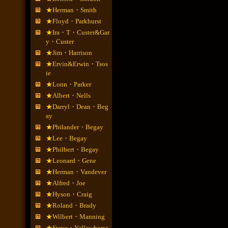
★Herman・Smith
★Floyd・Parkhurst
★Ira・T・Custer&Gar
y・Custer
★Jim・Harrison
★Ervin&Erwin・Tsos
ie
★Lonn・Parker
★Albert・Nells
★Darryl・Dean・Beg
ay
★Philander・Begay
★Lee・Begay
★Philbert・Begay
★Leonard・Gene
★Herman・Vandever
★Alfred・Joe
★Hyson・Craig
★Roland・Brady
★Wilbert・Manning
★Steve・Yellowhorse