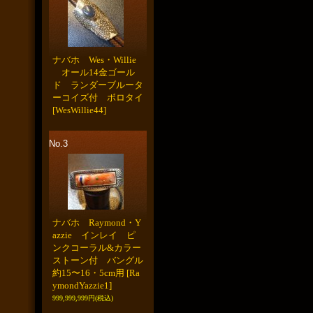
ナバホ Wes・Willie
オール14金ゴール
ド ランダーブルータ
ーコイズ付 ボロタイ
[WesWillie44]
No.3
ナバホ Raymond・Y
azzie インレイ ピ
ンクコーラル&カラー
ストーン付 バングル
約15〜16・5cm用
[Ra
ymondYazzie1]
999,999,999円
(税込)