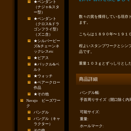
★ペンダント
（ナジャ&スタ
ー型）
数々の賞を獲得している現存
★ペンダント
ます。
（クロス&ドラ
ゴンフライ型）
こちらは１８９０年〜１９１
（ズニ含）
★シルバービー
程よいスタンプワークとシン
ズ&チェーンネ
ックレスetc
品です。
★ピアス
重量１０３ｇとずっしりとし
★バックル&ベ
ルト
★ウォッチ
商品詳細
★ベアークロー
作品
バングル幅
:
★その他
手首周りサイズ（開口除く内
Navajo ビーズワー
ク
可能サイズ
:
バングル
バングル（キャ
重量
:
ラクター）
ホールマーク
:
その他