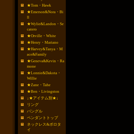
★Tom・Hawk
★Emerson&Nora・Bi
ll
★Wylie&Landon・Se
catero
★Orville・White
★Henry・Mariano
★Harvey&Tanya・M
ace&Family
★Geneva&Kevin・Ra
mone
★Lonnie&Dakota・
Willie
★Zane・Tahe
★Ben・Livingston
↓★アイテム別★↓
リング
バングル
ペンダントトップ
ネックレス&ボロタ
イ