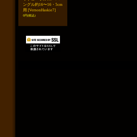
ングル約16〜16・5cm
用
[VernonHaskie7]
0円
(税込)