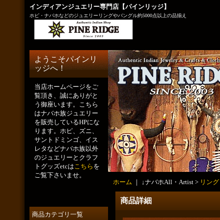
インディアンジュエリー専門店【パインリッジ】
ホピ・ナバホなどのジュエリーリングやバングル約5000点以上の品揃え
ようこそパインリ
ッジへ！
当店ホームページをご
覧頂き、誠にありがと
う御座います。こちら
はナバホ族ジュエリー
を販売しているHPにな
ります。ホピ、ズニ、
サントドミンゴ、イス
レタなどナバホ族以外
のジュエリーとクラフ
トグッズetcは
こちら
を
ご覧下さいませ。
ホーム
｜ ↓ナバホAll・Artist >
リング
商品詳細
商品カテゴリ一覧