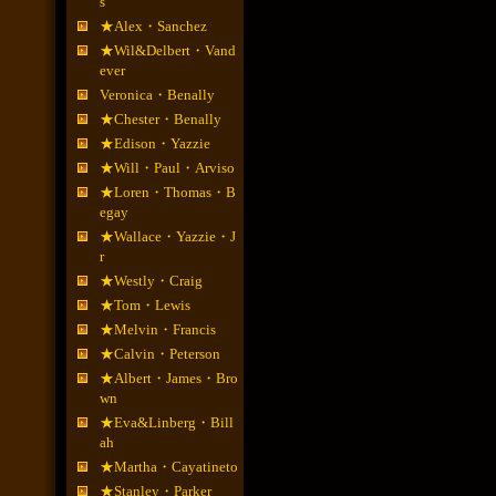
s
★Alex・Sanchez
★Wil&Delbert・Vand
ever
Veronica・Benally
★Chester・Benally
★Edison・Yazzie
★Will・Paul・Arviso
★Loren・Thomas・B
egay
★Wallace・Yazzie・J
r
★Westly・Craig
★Tom・Lewis
★Melvin・Francis
★Calvin・Peterson
★Albert・James・Bro
wn
★Eva&Linberg・Bill
ah
★Martha・Cayatineto
★Stanley・Parker