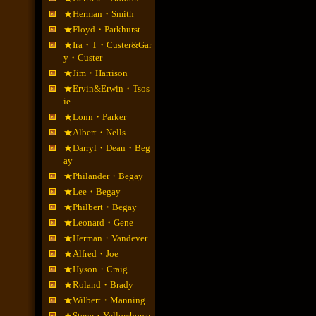
★Herman・Smith
★Floyd・Parkhurst
★Ira・T・Custer&Gar
y・Custer
★Jim・Harrison
★Ervin&Erwin・Tsos
ie
★Lonn・Parker
★Albert・Nells
★Darryl・Dean・Beg
ay
★Philander・Begay
★Lee・Begay
★Philbert・Begay
★Leonard・Gene
★Herman・Vandever
★Alfred・Joe
★Hyson・Craig
★Roland・Brady
★Wilbert・Manning
★Steve・Yellowhorse