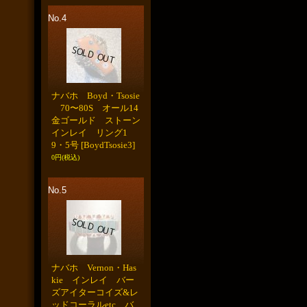
No.4
ナバホ Boyd・Tsosie
70〜80S オール14
金ゴールド ストーン
インレイ リング1
9・5号
[BoydTsosie3]
0円
(税込)
No.5
ナバホ Vernon・Has
kie インレイ バー
ズアイターコイズ&レ
ッドコーラルetc バ