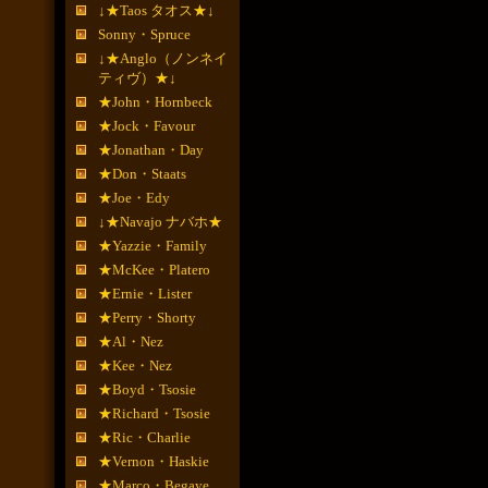
↓★Taos タオス★↓
Sonny・Spruce
↓★Anglo（ノンネイ
ティヴ）★↓
★John・Hornbeck
★Jock・Favour
★Jonathan・Day
★Don・Staats
★Joe・Edy
↓★Navajo ナバホ★
★Yazzie・Family
★McKee・Platero
★Ernie・Lister
★Perry・Shorty
★Al・Nez
★Kee・Nez
★Boyd・Tsosie
★Richard・Tsosie
★Ric・Charlie
★Vernon・Haskie
★Marco・Begaye