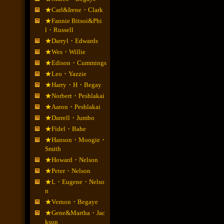
★Carl&Irene・Clark
★Fannie Bitsoi&Phi
l・Russell
★Darryl・Edwards
★Wes・Willie
★Edison・Cummings
★Leo・Yazzie
★Harry・H・Begay
★Norbert・Peshlakai
★Aaron・Peshlakai
★Darrell・Jumbo
★Fidel・Bahe
★Hanson・Moogie・
Smith
★Howard・Nelson
★Peter・Nelson
★L・Eugene・Nelso
n
★Vernon・Begaye
★Gene&Martha・Jac
kson