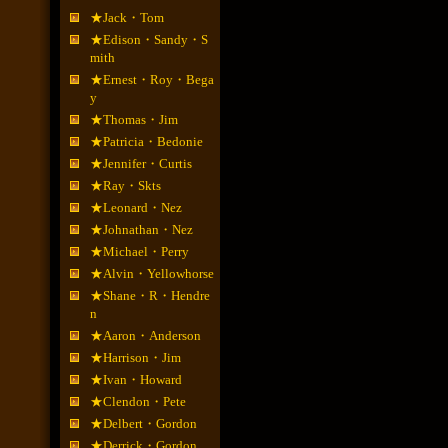
★Jack・Tom
★Edison・Sandy・S
mith
★Ernest・Roy・Bega
y
★Thomas・Jim
★Patricia・Bedonie
★Jennifer・Curtis
★Ray・Skts
★Leonard・Nez
★Johnathan・Nez
★Michael・Perry
★Alvin・Yellowhorse
★Shane・R・Hendre
n
★Aaron・Anderson
★Harrison・Jim
★Ivan・Howard
★Clendon・Pete
★Delbert・Gordon
★Derrick・Gordon