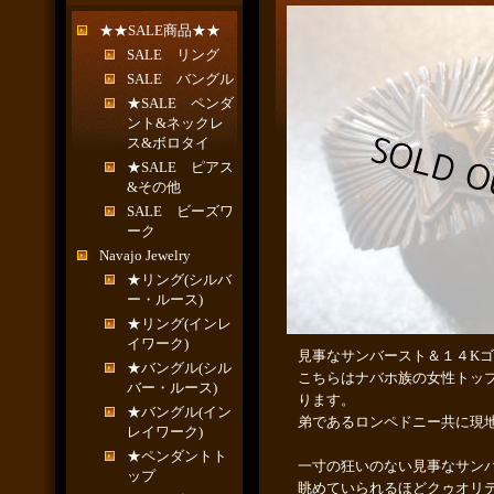
★★SALE商品★★
SALE リング
SALE バングル
★SALE ペンダ
ント&ネックレ
ス&ボロタイ
★SALE ピアス
&その他
SALE ビーズワ
ーク
Navajo Jewelry
★リング(シルバ
ー・ルース)
★リング(インレ
イワーク)
見事なサンバースト＆１４K
★バングル(シル
こちらはナバホ族の女性トッ
バー・ルース)
ります。
★バングル(イン
弟であるロンペドニー共に現
レイワーク)
★ペンダントト
一寸の狂いのない見事なサン
ップ
眺めていられるほどクゥオリ