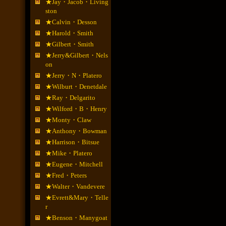
★Jay・Jacob・Living
ston
★Calvin・Desson
★Harold・Smith
★Gilbert・Smith
★Jerry&Gilbert・Nels
on
★Jerry・N・Platero
★Wilburt・Denetdale
★Ray・Delgarito
★Wilford・B・Henry
★Monty・Claw
★Anthony・Bowman
★Harrison・Bitsue
★Mike・Platero
★Eugene・Mitchell
★Fred・Peters
★Walter・Vandevere
★Evrett&Mary・Telle
r
★Benson・Manygoat