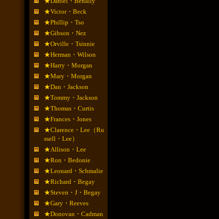
★Daniel・Benally
★Victor・Beck
★Phillip・Tso
★Gibson・Nez
★Orville・Tsinnie
★Herman・Wilson
★Harry・Morgan
★Mary・Morgan
★Dan・Jackson
★Tommy・Jackson
★Thomas・Curtis
★Frances・Jones
★Clarence・Lee（Ru
ssell・Lee）
★Allison・Lee
★Ron・Bedonie
★Leonard・Schmalie
★Richard・Begay
★Steven・J・Begay
★Gary・Reeves
★Donovan・Cadman