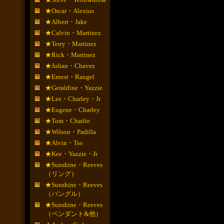
★Oscar・Alexius
★Albert・Jake
★Calvin・Martinez
★Terry・Martinez
★Rick・Martinez
★Julian・Chavez
★Ernest・Rangel
★Geraldine・Yazzie
★Lee・Charley・Jr
★Eugene・Charley
★Tom・Charlie
★Wilson・Padilla
★Alvin・Tso
★Kee・Yazzie・Jr
★Sunshine・Reeves
（リング）
★Sunshine・Reeves
（バングル）
★Sunshine・Reeves
（ペンダント&他）