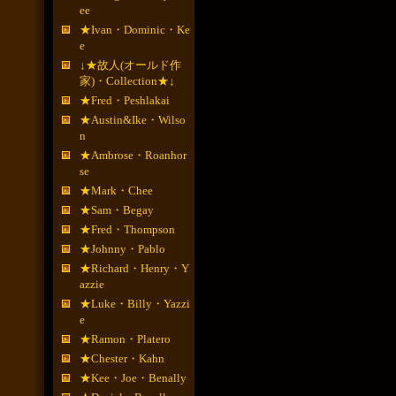
ee
★Ivan・Dominic・Ke
e
↓★故人(オールド作
家)・Collection★↓
★Fred・Peshlakai
★Austin&Ike・Wilso
n
★Ambrose・Roanhor
se
★Mark・Chee
★Sam・Begay
★Fred・Thompson
★Johnny・Pablo
★Richard・Henry・Y
azzie
★Luke・Billy・Yazzi
e
★Ramon・Platero
★Chester・Kahn
★Kee・Joe・Benally