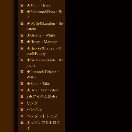
★Tom・Hawk
★Emerson&Nora・Bi
ll
★Wylie&Landon・Se
catero
★Orville・White
★Henry・Mariano
★Harvey&Tanya・M
ace&Family
★Geneva&Kevin・Ra
mone
★Lonnie&Dakota・
Willie
★Zane・Tahe
★Ben・Livingston
↓★アイテム別★↓
リング
バングル
ペンダントトップ
ネックレス&ボロタ
イ