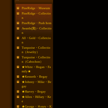
PineRidge・Museum
PineRidge・Collectio
n
PineRidge・Push Item
Awards(賞)・Collectio
n
All・Gold・Colletcio
n
Turquoise・Collectio
n（Jewelry）
Turquoise・Collectio
n（Cabochon）
★White・Hogan・Fa
mily★
★Kenneth・Begay
★Johnny・Mike・Be
gay
★Harvey・Begay
★Allen・Hillary・Ke
e
★George・Ｈenry・K