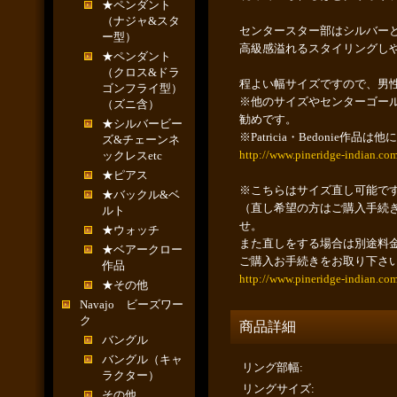
★ペンダント
（ナジャ&スタ
センタースター部はシルバー
ー型）
高級感溢れるスタイリングし
★ペンダント
（クロス&ドラ
程よい幅サイズですので、男
ゴンフライ型）
※他のサイズやセンターゴー
（ズニ含）
勧めです。
★シルバービー
※Patricia・Bedoni
ズ&チェーンネ
http://www.pineridge-indian.co
ックレスetc
★ピアス
※こちらはサイズ直し可能で
★バックル&ベ
（直し希望の方はご購入手続
ルト
せ。
★ウォッチ
また直しをする場合は別途料
★ベアークロー
ご購入お手続きをお取り下さ
作品
http://www.pineridge-indian.co
★その他
Navajo ビーズワー
ク
商品詳細
バングル
バングル（キャ
リング部幅
:
ラクター）
リングサイズ
:
その他