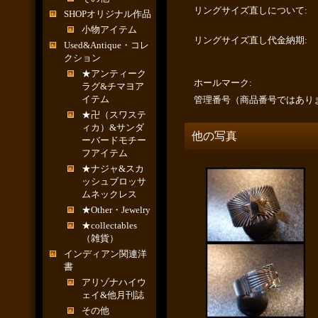
リングサイズ直しについて
:
SHOPオリジナル作品
小物アイテム
リングサイズ直し代金納期
:
Used&Antique・コレ
クション
★アンティーク
ホールマーク
:
ラグ&チマヨア
イテム
管理番号（商品番号ではあり
★卍（スワステ
ィカ）&サンダ
他の写真
ーバードモチー
フアイテム
★ナジャ&スカ
ッシュブロッサ
ムネックレス
★Other・Jewelry
★collectables
（雑貨）
インディアン関連洋
書
アリゾナハイウ
ェイ&他月刊誌
その他