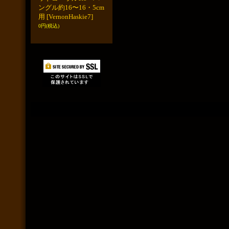
ングル約16〜16・5cm
用
[VernonHaskie7]
0円
(税込)