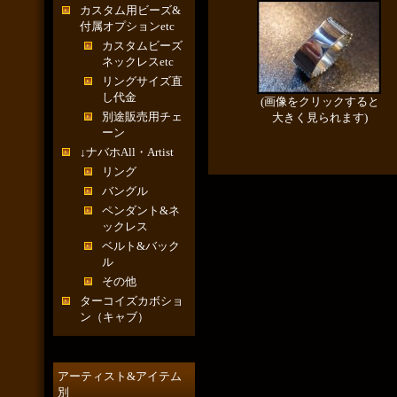
カスタム用ビーズ&
付属オプションetc
カスタムビーズ
ネックレスetc
リングサイズ直
し代金
(画像をクリックすると
別途販売用チェ
大きく見られます)
ーン
↓ナバホAll・Artist
リング
バングル
ペンダント&ネ
ックレス
ベルト&バック
ル
その他
ターコイズカボショ
ン（キャブ）
アーティスト&アイテム
別