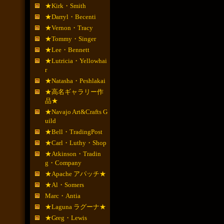
★Kirk・Smith
★Darryl・Becenti
★Vernon・Tracy
★Tommy・Singer
★Lee・Bennett
★Lutricia・Yellowhai
r
★Natasha・Peshlakai
★高名ギャラリー作
品★
★Navajo Art&Crafts G
uild
★Bell・TradingPost
★Carl・Luthy・Shop
★Atkinson・Tradin
g・Company
★Apache アパッチ★
★Al・Somers
Marc・Antia
★Laguna ラグーナ★
★Greg・Lewis