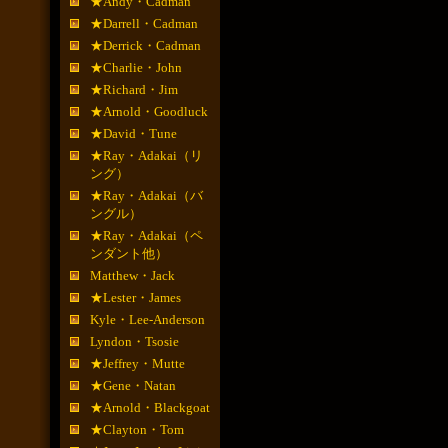
★Andy・Cadman
★Darrell・Cadman
★Derrick・Cadman
★Charlie・John
★Richard・Jim
★Arnold・Goodluck
★David・Tune
★Ray・Adakai（リ
ング）
★Ray・Adakai（バ
ングル）
★Ray・Adakai（ペ
ンダント他）
Matthew・Jack
★Lester・James
Kyle・Lee-Anderson
Lyndon・Tsosie
★Jeffrey・Mutte
★Gene・Natan
★Arnold・Blackgoat
★Clayton・Tom