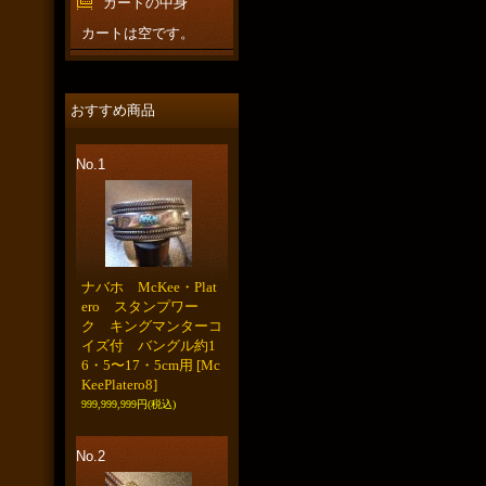
カートの中身
カートは空です。
おすすめ商品
No.1
ナバホ McKee・Plat
ero スタンプワー
ク キングマンターコ
イズ付 バングル約1
6・5〜17・5cm用
[Mc
KeePlatero8]
999,999,999円
(税込)
No.2