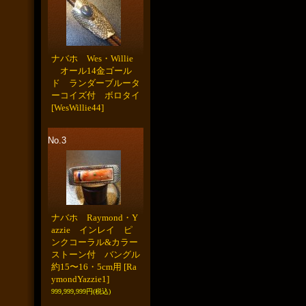
ナバホ Wes・Willie
オール14金ゴール
ド ランダーブルータ
ーコイズ付 ボロタイ
[WesWillie44]
No.3
ナバホ Raymond・Y
azzie インレイ ピ
ンクコーラル&カラー
ストーン付 バングル
約15〜16・5cm用
[Ra
ymondYazzie1]
999,999,999円
(税込)