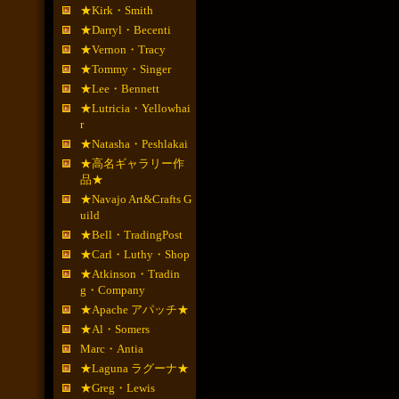
★Kirk・Smith
★Darryl・Becenti
★Vernon・Tracy
★Tommy・Singer
★Lee・Bennett
★Lutricia・Yellowhai
r
★Natasha・Peshlakai
★高名ギャラリー作
品★
★Navajo Art&Crafts G
uild
★Bell・TradingPost
★Carl・Luthy・Shop
★Atkinson・Tradin
g・Company
★Apache アパッチ★
★Al・Somers
Marc・Antia
★Laguna ラグーナ★
★Greg・Lewis