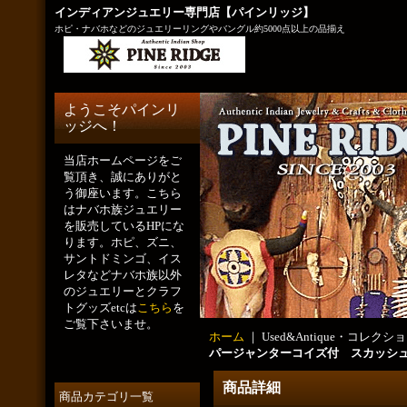
インディアンジュエリー専門店【パインリッジ】
ホピ・ナバホなどのジュエリーリングやバングル約5000点以上の品揃え
ようこそパインリ
ッジへ！
当店ホームページをご
覧頂き、誠にありがと
う御座います。こちら
はナバホ族ジュエリー
を販売しているHPにな
ります。ホピ、ズニ、
サントドミンゴ、イス
レタなどナバホ族以外
のジュエリーとクラフ
トグッズetcは
こちら
を
ご覧下さいませ。
ホーム
｜ Used&Antique・コレクショ
パージャンターコイズ付 スカッシュ
商品詳細
商品カテゴリ一覧