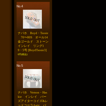
No.4
ナバホ Boyd・Tsosie
70〜80S オール14
金ゴールド ストーン
インレイ リング1
9・5号
[BoydTsosie3]
0円
(税込)
No.5
ナバホ Vernon・Has
kie インレイ バー
ズアイターコイズ&レ
ッドコーラルetc バ