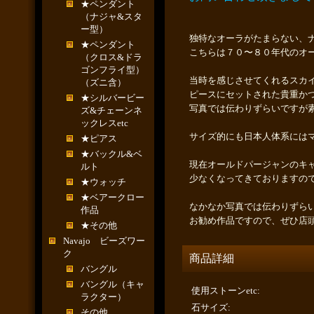
★ペンダント
（ナジャ&スタ
ー型）
独特なオーラがたまらない、
★ペンダント
こちらは７０〜８０年代のオ
（クロス&ドラ
ゴンフライ型）
当時を感じさせてくれるスカ
（ズニ含）
ピースにセットされた貴重か
★シルバービー
写真では伝わりずらいですが
ズ&チェーンネ
ックレスetc
サイズ的にも日本人体系には
★ピアス
★バックル&ベ
現在オールドパージャンのキ
ルト
少なくなってきておりますの
★ウォッチ
★ベアークロー
なかなか写真では伝わりずら
作品
お勧め作品ですので、ぜひ店
★その他
Navajo ビーズワー
ク
商品詳細
バングル
バングル（キャ
使用ストーンetc
:
ラクター）
石サイズ
:
その他