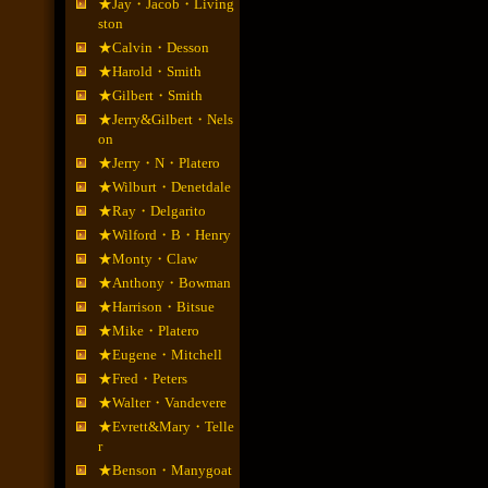
★Jay・Jacob・Living
ston
★Calvin・Desson
★Harold・Smith
★Gilbert・Smith
★Jerry&Gilbert・Nels
on
★Jerry・N・Platero
★Wilburt・Denetdale
★Ray・Delgarito
★Wilford・B・Henry
★Monty・Claw
★Anthony・Bowman
★Harrison・Bitsue
★Mike・Platero
★Eugene・Mitchell
★Fred・Peters
★Walter・Vandevere
★Evrett&Mary・Telle
r
★Benson・Manygoat