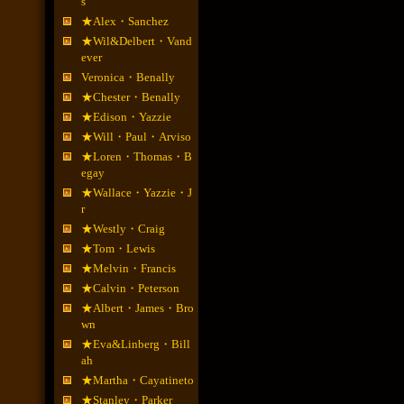
s
★Alex・Sanchez
★Wil&Delbert・Vand
ever
Veronica・Benally
★Chester・Benally
★Edison・Yazzie
★Will・Paul・Arviso
★Loren・Thomas・B
egay
★Wallace・Yazzie・J
r
★Westly・Craig
★Tom・Lewis
★Melvin・Francis
★Calvin・Peterson
★Albert・James・Bro
wn
★Eva&Linberg・Bill
ah
★Martha・Cayatineto
★Stanley・Parker