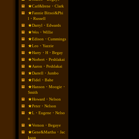
★Carl&Irene・Clark
★Fannie Bitsoi&Phi
l・Russell
★Darryl・Edwards
★Wes・Willie
★Edison・Cummings
★Leo・Yazzie
★Harry・H・Begay
★Norbert・Peshlakai
★Aaron・Peshlakai
★Darrell・Jumbo
★Fidel・Bahe
★Hanson・Moogie・
Smith
★Howard・Nelson
★Peter・Nelson
★L・Eugene・Nelso
n
★Vernon・Begaye
★Gene&Martha・Jac
kson