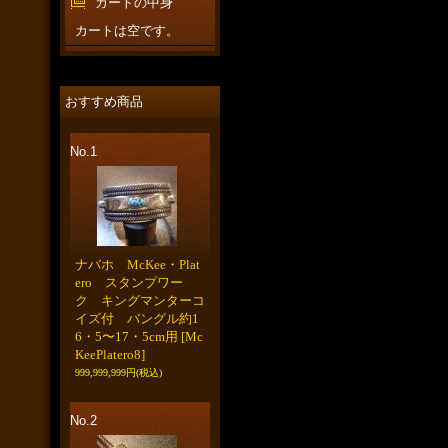
カートの中身
カートは空です。
おすすめ商品
No.1
ナバホ McKee・Plat
ero スタンプワー
ク キングマンターコ
イズ付 バングル約1
6・5〜17・5cm用
[Mc
KeePlatero8]
999,999,999円
(税込)
No.2