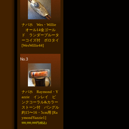
ナバホ Wes・Willie
オール14金ゴール
ド ランダーブルータ
ーコイズ付 ボロタイ
[WesWillie44]
No.3
ナバホ Raymond・Y
azzie インレイ ピ
ンクコーラル&カラー
ストーン付 バングル
約15〜16・5cm用
[Ra
ymondYazzie1]
999,999,999円
(税込)