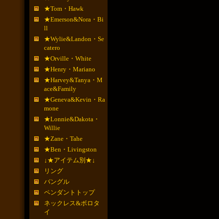
★Tom・Hawk
★Emerson&Nora・Bi
ll
★Wylie&Landon・Se
catero
★Orville・White
★Henry・Mariano
★Harvey&Tanya・M
ace&Family
★Geneva&Kevin・Ra
mone
★Lonnie&Dakota・
Willie
★Zane・Tahe
★Ben・Livingston
↓★アイテム別★↓
リング
バングル
ペンダントトップ
ネックレス&ボロタ
イ