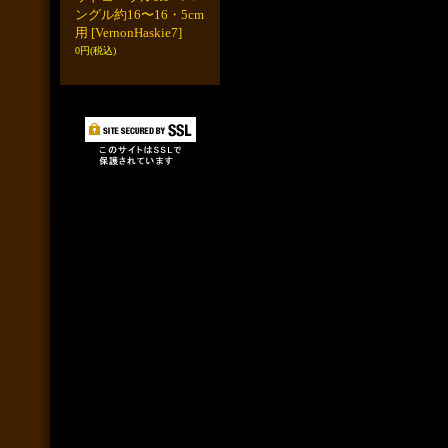
ングル約16〜16・5cm
用
[VernonHaskie7]
0円
(税込)