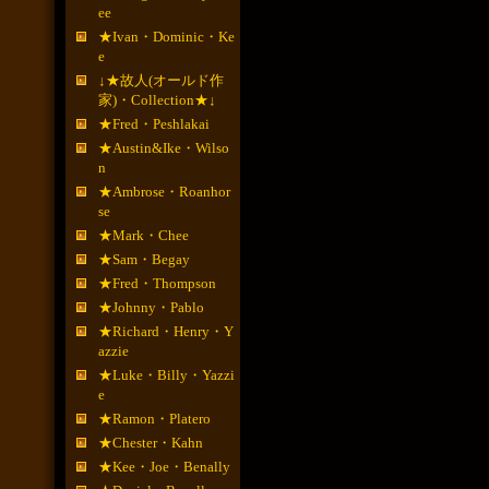
ee
★Ivan・Dominic・Ke
e
↓★故人(オールド作
家)・Collection★↓
★Fred・Peshlakai
★Austin&Ike・Wilso
n
★Ambrose・Roanhor
se
★Mark・Chee
★Sam・Begay
★Fred・Thompson
★Johnny・Pablo
★Richard・Henry・Y
azzie
★Luke・Billy・Yazzi
e
★Ramon・Platero
★Chester・Kahn
★Kee・Joe・Benally