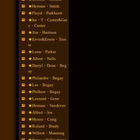
★Herman・Smith
★Floyd・Parkhurst
★Ira・T・Custer&Gar
y・Custer
★Jim・Harrison
★Ervin&Erwin・Tsos
ie
★Lonn・Parker
★Albert・Nells
★Darryl・Dean・Beg
ay
★Philander・Begay
★Lee・Begay
★Philbert・Begay
★Leonard・Gene
★Herman・Vandever
★Alfred・Joe
★Hyson・Craig
★Roland・Brady
★Wilbert・Manning
★Steve・Yellowhorse