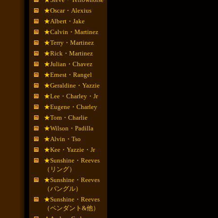
★Oscar・Alexius
★Albert・Jake
★Calvin・Martinez
★Terry・Martinez
★Rick・Martinez
★Julian・Chavez
★Ernest・Rangel
★Geraldine・Yazzie
★Lee・Charley・Jr
★Eugene・Charley
★Tom・Charlie
★Wilson・Padilla
★Alvin・Tso
★Kee・Yazzie・Jr
★Sunshine・Reeves
（リング）
★Sunshine・Reeves
（バングル）
★Sunshine・Reeves
（ペンダント&他）