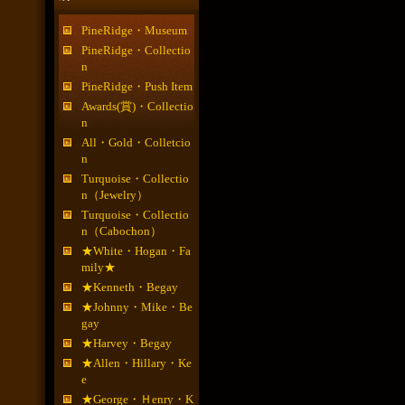
PineRidge・Museum
PineRidge・Collectio
n
PineRidge・Push Item
Awards(賞)・Collectio
n
All・Gold・Colletcio
n
Turquoise・Collectio
n（Jewelry）
Turquoise・Collectio
n（Cabochon）
★White・Hogan・Fa
mily★
★Kenneth・Begay
★Johnny・Mike・Be
gay
★Harvey・Begay
★Allen・Hillary・Ke
e
★George・Ｈenry・K