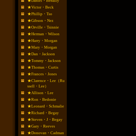
★Daniel・Benally
★Victor・Beck
★Phillip・Tso
★Gibson・Nez
★Orville・Tsinnie
★Herman・Wilson
★Harry・Morgan
★Mary・Morgan
★Dan・Jackson
★Tommy・Jackson
★Thomas・Curtis
★Frances・Jones
★Clarence・Lee（Ru
ssell・Lee）
★Allison・Lee
★Ron・Bedonie
★Leonard・Schmalie
★Richard・Begay
★Steven・J・Begay
★Gary・Reeves
★Donovan・Cadman