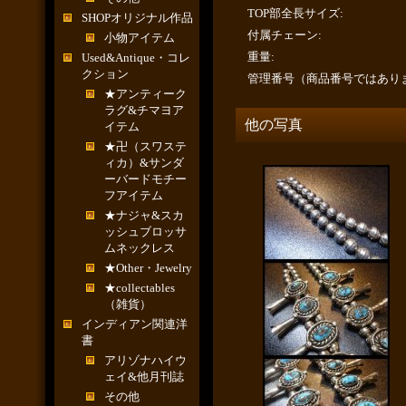
TOP部全長サイズ
:
SHOPオリジナル作品
付属チェーン
:
小物アイテム
重量
:
Used&Antique・コレ
クション
管理番号（商品番号ではあり
★アンティーク
ラグ&チマヨア
他の写真
イテム
★卍（スワステ
ィカ）&サンダ
ーバードモチー
フアイテム
★ナジャ&スカ
ッシュブロッサ
ムネックレス
★Other・Jewelry
★collectables
（雑貨）
インディアン関連洋
書
アリゾナハイウ
ェイ&他月刊誌
その他