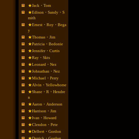
★Jack・Tom
★Edison・Sandy・S
mith
★Ernest・Roy・Bega
y
★Thomas・Jim
★Patricia・Bedonie
★Jennifer・Curtis
★Ray・Skts
★Leonard・Nez
★Johnathan・Nez
★Michael・Perry
★Alvin・Yellowhorse
★Shane・R・Hendre
n
★Aaron・Anderson
★Harrison・Jim
★Ivan・Howard
★Clendon・Pete
★Delbert・Gordon
★Derrick・Gordon