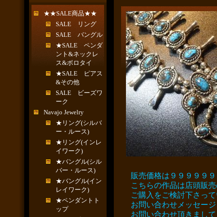
★★SALE商品★★
SALE リング
SALE バングル
★SALE ペンダ
ント&ネックレ
ス&ボロタイ
★SALE ピアス
&その他
SALE ビーズワ
ーク
Navajo Jewelry
★リング(シルバ
ー・ルース)
★リング(インレ
イワーク)
★バングル(シル
バー・ルース)
販売価格は９９９９９９
★バングル(イン
こちらの作品は店頭販売
レイワーク)
ご購入をご検討下さって
★ペンダントト
お問い合わせメッセージ
ップ
お問い合わせ頂きまして