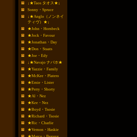
↓★Taos タオス★↓
Sonny・Spruce
↓★Anglo（ノンネイ
ティヴ）★↓
★John・Hornbeck
★Jock・Favour
★Jonathan・Day
★Don・Staats
★Joe・Edy
↓★Navajo ナバホ★
★Yazzie・Family
★McKee・Platero
★Ernie・Lister
★Perry・Shorty
★Al・Nez
★Kee・Nez
★Boyd・Tsosie
★Richard・Tsosie
★Ric・Charlie
★Vernon・Haskie
★Marco・Begaye