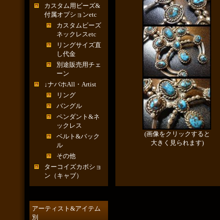
カスタム用ビーズ&
付属オプションetc
カスタムビーズ
ネックレスetc
リングサイズ直
し代金
別途販売用チェ
ーン
↓ナバホAll・Artist
リング
バングル
ペンダント&ネ
ックレス
(画像をクリックすると
ベルト&バック
大きく見られます)
ル
その他
ターコイズカボショ
ン（キャブ）
アーティスト&アイテム
別