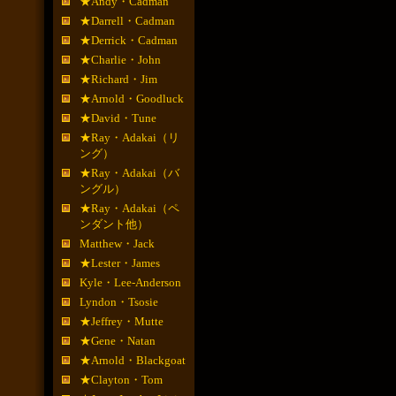
★Andy・Cadman
★Darrell・Cadman
★Derrick・Cadman
★Charlie・John
★Richard・Jim
★Arnold・Goodluck
★David・Tune
★Ray・Adakai（リ
ング）
★Ray・Adakai（バ
ングル）
★Ray・Adakai（ペ
ンダント他）
Matthew・Jack
★Lester・James
Kyle・Lee-Anderson
Lyndon・Tsosie
★Jeffrey・Mutte
★Gene・Natan
★Arnold・Blackgoat
★Clayton・Tom