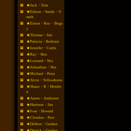
★Jack・Tom
★Edison・Sandy・S
mith
★Ernest・Roy・Bega
y
★Thomas・Jim
★Patricia・Bedonie
★Jennifer・Curtis
★Ray・Skts
★Leonard・Nez
★Johnathan・Nez
★Michael・Perry
★Alvin・Yellowhorse
★Shane・R・Hendre
n
★Aaron・Anderson
★Harrison・Jim
★Ivan・Howard
★Clendon・Pete
★Delbert・Gordon
★Derrick・Gordon