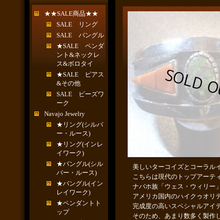
★★SALE商品★★
SALE リング
SALE バングル
★SALE ペンダ
ント&ネックレ
ス&ボロタイ
★SALE ピアス
&その他
SALE ビーズワ
ーク
Navajo Jewelry
★リング(シルバ
ー・ルース)
★リング(インレ
イワーク)
★バングル(シル
美しいターコイズとコーラル
バー・ルース)
こちらは現代のトップアーテ
★バングル(イン
ナバホ族「ウェス・ウィリー
レイワーク)
アメリカ国内のハイクゥオリ
★ペンダントト
完成度の高いスペシャルアイ
ップ
そのため、あまり数多く製作