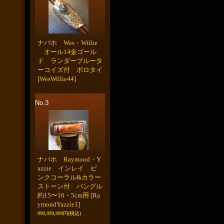
ナバホ Wes・Willie
オール14金ゴール
ド ランダーブルータ
ーコイズ付 ボロタイ
[WesWillie44]
No.3
ナバホ Raymond・Y
azzie インレイ ピ
ンクコーラル&カラー
ストーン付 バングル
約15〜16・5cm用
[Ra
ymondYazzie1]
999,999,999円
(税込)