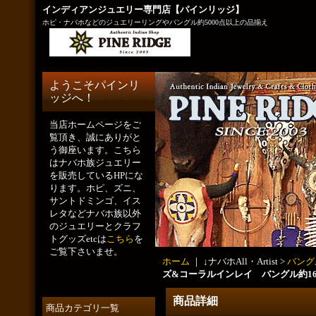
インディアンジュエリー専門店【パインリッジ】
ホピ・ナバホなどのジュエリーリングやバングル約5000点以上の品揃え
ようこそパインリ
ッジへ！
当店ホームページをご
覧頂き、誠にありがと
う御座います。こちら
はナバホ族ジュエリー
を販売しているHPにな
ります。ホピ、ズニ、
サントドミンゴ、イス
レタなどナバホ族以外
のジュエリーとクラフ
トグッズetcは
こちら
を
ご覧下さいませ。
ホーム
｜ ↓ナバホAll・Artist >
バング
ズ&コーラルインレイ バングル約16・
商品詳細
商品カテゴリ一覧