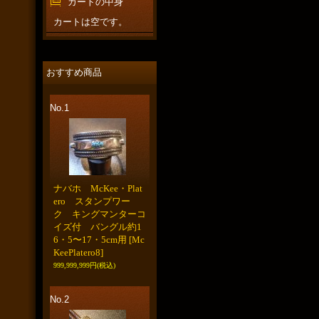
カートの中身
カートは空です。
おすすめ商品
No.1
ナバホ McKee・Plat
ero スタンプワー
ク キングマンターコ
イズ付 バングル約1
6・5〜17・5cm用
[Mc
KeePlatero8]
999,999,999円
(税込)
No.2