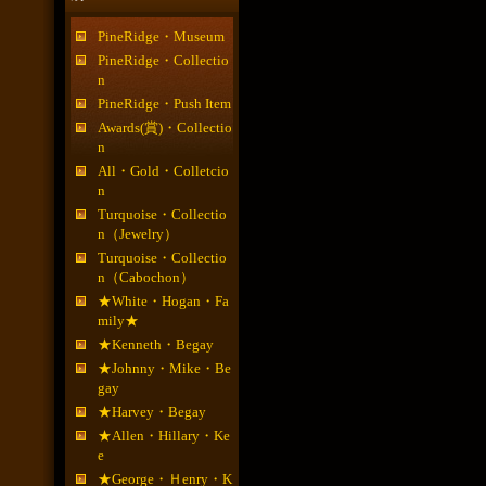
PineRidge・Museum
PineRidge・Collectio
n
PineRidge・Push Item
Awards(賞)・Collectio
n
All・Gold・Colletcio
n
Turquoise・Collectio
n（Jewelry）
Turquoise・Collectio
n（Cabochon）
★White・Hogan・Fa
mily★
★Kenneth・Begay
★Johnny・Mike・Be
gay
★Harvey・Begay
★Allen・Hillary・Ke
e
★George・Ｈenry・K