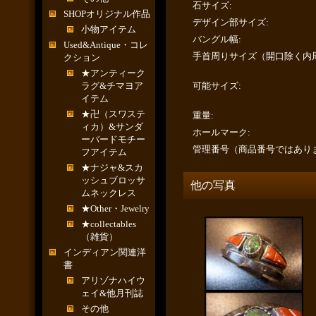
石サイズ
:
SHOPオリジナル作品
デザイン部サイズ
:
小物アイテム
バングル幅
:
Used&Antique・コレ
手首周りサイズ（開口除く内
クション
★アンティーク
ラグ&チマヨア
可能サイズ
:
イテム
★卍（スワステ
重量
:
ィカ）&サンダ
ホールマーク
:
ーバードモチー
管理番号（商品番号ではあり
フアイテム
★ナジャ&スカ
ッシュブロッサ
他の写真
ムネックレス
★Other・Jewelry
★collectables
（雑貨）
インディアン関連洋
書
アリゾナハイウ
ェイ&他月刊誌
その他