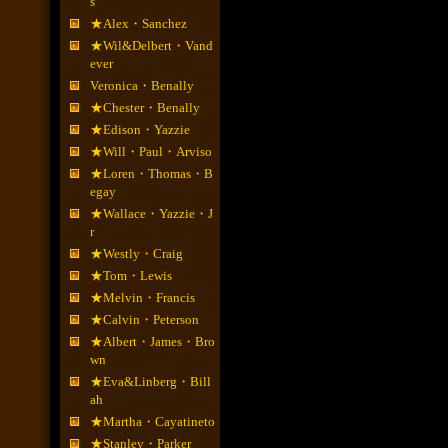
s
★Alex・Sanchez
★Wil&Delbert・Vand
ever
Veronica・Benally
★Chester・Benally
★Edison・Yazzie
★Will・Paul・Arviso
★Loren・Thomas・B
egay
★Wallace・Yazzie・J
r
★Westly・Craig
★Tom・Lewis
★Melvin・Francis
★Calvin・Peterson
★Albert・James・Bro
wn
★Eva&Linberg・Bill
ah
★Martha・Cayatineto
★Stanley・Parker