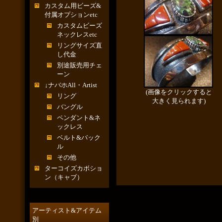
カスタム用ビーズ&
付属オプションetc
カスタムビーズ
ネックレスetc
リングサイズ直
し代金
別途販売用チェ
ーン
↓ナバホAll・Artist
(画像をクリックすると
リング
大きく見られます)
バングル
ペンダント&ネ
ックレス
ベルト&バック
ル
その他
ターコイズカボショ
ン（キャブ）
アーティスト&アイテム
別