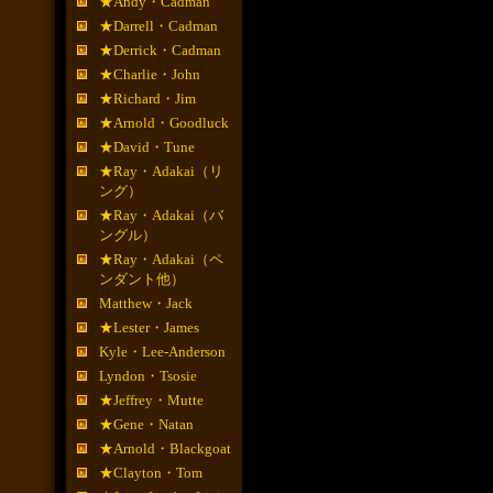
★Andy・Cadman
★Darrell・Cadman
★Derrick・Cadman
★Charlie・John
★Richard・Jim
★Arnold・Goodluck
★David・Tune
★Ray・Adakai（リ
ング）
★Ray・Adakai（バ
ングル）
★Ray・Adakai（ペ
ンダント他）
Matthew・Jack
★Lester・James
Kyle・Lee-Anderson
Lyndon・Tsosie
★Jeffrey・Mutte
★Gene・Natan
★Arnold・Blackgoat
★Clayton・Tom