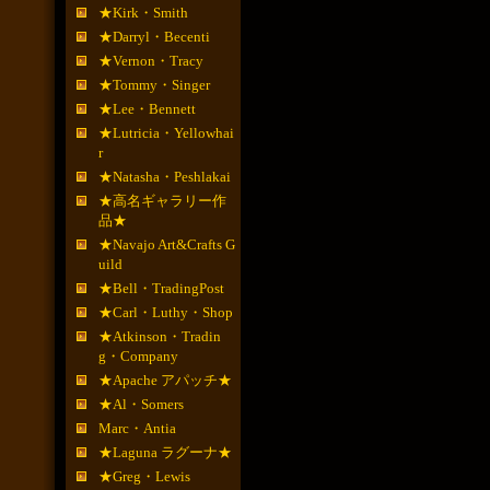
★Kirk・Smith
★Darryl・Becenti
★Vernon・Tracy
★Tommy・Singer
★Lee・Bennett
★Lutricia・Yellowhai
r
★Natasha・Peshlakai
★高名ギャラリー作
品★
★Navajo Art&Crafts G
uild
★Bell・TradingPost
★Carl・Luthy・Shop
★Atkinson・Tradin
g・Company
★Apache アパッチ★
★Al・Somers
Marc・Antia
★Laguna ラグーナ★
★Greg・Lewis