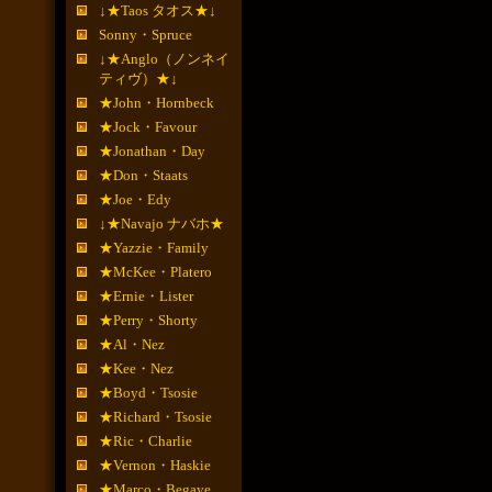
↓★Taos タオス★↓
Sonny・Spruce
↓★Anglo（ノンネイ
ティヴ）★↓
★John・Hornbeck
★Jock・Favour
★Jonathan・Day
★Don・Staats
★Joe・Edy
↓★Navajo ナバホ★
★Yazzie・Family
★McKee・Platero
★Ernie・Lister
★Perry・Shorty
★Al・Nez
★Kee・Nez
★Boyd・Tsosie
★Richard・Tsosie
★Ric・Charlie
★Vernon・Haskie
★Marco・Begaye