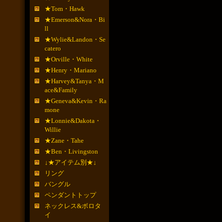
★Tom・Hawk
★Emerson&Nora・Bi
ll
★Wylie&Landon・Se
catero
★Orville・White
★Henry・Mariano
★Harvey&Tanya・M
ace&Family
★Geneva&Kevin・Ra
mone
★Lonnie&Dakota・
Willie
★Zane・Tahe
★Ben・Livingston
↓★アイテム別★↓
リング
バングル
ペンダントトップ
ネックレス&ボロタ
イ