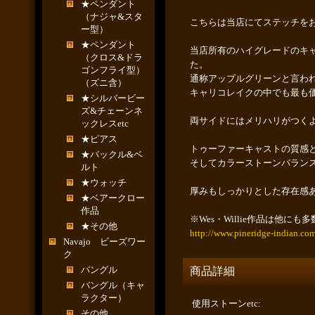
★ペンダント
（ナジャ&スタ
こちらは当店にてステッチを
ー型）
★ペンダント
当店所有のハイグレードのキ
（クロス&ドラ
た。
ゴンフライ型）
通称アップルグリーンと言わ
（ズニ含）
キャリコレイクの中でも最も
★シルバービー
ズ&チェーンネ
両サイドにはメリハリがつく
ックレスetc
★ピアス
トゥーファーキャストの質感
★バックル&ベ
そしてカラーストーンバラン
ルト
★ウォッチ
厚みもしっかりとした存在感
★ベアークロー
作品
※Wes・Willie作品は他
★その他
http://www.pineridge-indian.co
Navajo ビーズワー
ク
バングル
商品詳細
バングル（キャ
ラクター）
使用ストーンetc
:
その他