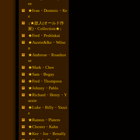
ee
★Ivan・Dominic・Ke
e
↓★故人(オールド作
家)・Collection★↓
★Fred・Peshlakai
★Austin&Ike・Wilso
n
★Ambrose・Roanhor
se
★Mark・Chee
★Sam・Begay
★Fred・Thompson
★Johnny・Pablo
★Richard・Henry・Y
azzie
★Luke・Billy・Yazzi
e
★Ramon・Platero
★Chester・Kahn
★Kee・Joe・Benally