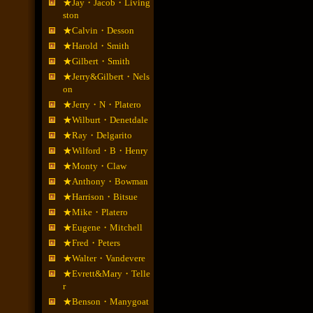
★Jay・Jacob・Living
ston
★Calvin・Desson
★Harold・Smith
★Gilbert・Smith
★Jerry&Gilbert・Nels
on
★Jerry・N・Platero
★Wilburt・Denetdale
★Ray・Delgarito
★Wilford・B・Henry
★Monty・Claw
★Anthony・Bowman
★Harrison・Bitsue
★Mike・Platero
★Eugene・Mitchell
★Fred・Peters
★Walter・Vandevere
★Evrett&Mary・Telle
r
★Benson・Manygoat