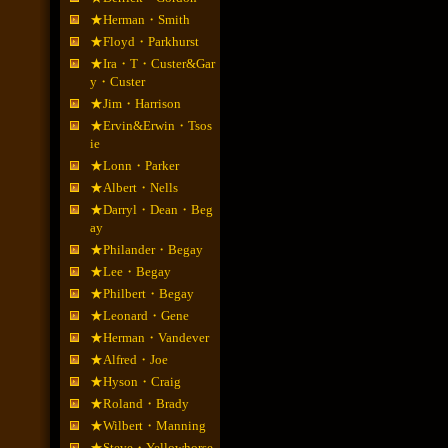
★Herman・Smith
★Floyd・Parkhurst
★Ira・T・Custer&Gar
y・Custer
★Jim・Harrison
★Ervin&Erwin・Tsos
ie
★Lonn・Parker
★Albert・Nells
★Darryl・Dean・Beg
ay
★Philander・Begay
★Lee・Begay
★Philbert・Begay
★Leonard・Gene
★Herman・Vandever
★Alfred・Joe
★Hyson・Craig
★Roland・Brady
★Wilbert・Manning
★Steve・Yellowhorse