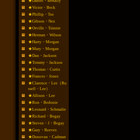
★Daniel・Benally
★Victor・Beck
★Phillip・Tso
★Gibson・Nez
★Orville・Tsinnie
★Herman・Wilson
★Harry・Morgan
★Mary・Morgan
★Dan・Jackson
★Tommy・Jackson
★Thomas・Curtis
★Frances・Jones
★Clarence・Lee（Ru
ssell・Lee）
★Allison・Lee
★Ron・Bedonie
★Leonard・Schmalie
★Richard・Begay
★Steven・J・Begay
★Gary・Reeves
★Donovan・Cadman