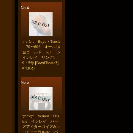
No.4
ナバホ Boyd・Tsosie
70〜80S オール14
金ゴールド ストーン
インレイ リング1
9・5号
[BoydTsosie3]
0円
(税込)
No.5
ナバホ Vernon・Has
kie インレイ バー
ズアイターコイズ&レ
ッドコーラルetc バ