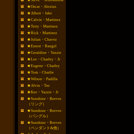
★Oscar・Alexius
★Albert・Jake
★Calvin・Martinez
★Terry・Martinez
★Rick・Martinez
★Julian・Chavez
★Ernest・Rangel
★Geraldine・Yazzie
★Lee・Charley・Jr
★Eugene・Charley
★Tom・Charlie
★Wilson・Padilla
★Alvin・Tso
★Kee・Yazzie・Jr
★Sunshine・Reeves
（リング）
★Sunshine・Reeves
（バングル）
★Sunshine・Reeves
（ペンダント&他）