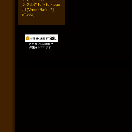
ングル約16〜16・5cm
用
[VernonHaskie7]
0円
(税込)