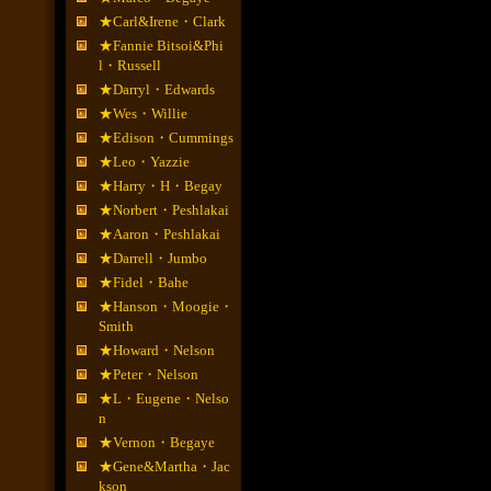
★Carl&Irene・Clark
★Fannie Bitsoi&Phi
l・Russell
★Darryl・Edwards
★Wes・Willie
★Edison・Cummings
★Leo・Yazzie
★Harry・H・Begay
★Norbert・Peshlakai
★Aaron・Peshlakai
★Darrell・Jumbo
★Fidel・Bahe
★Hanson・Moogie・
Smith
★Howard・Nelson
★Peter・Nelson
★L・Eugene・Nelso
n
★Vernon・Begaye
★Gene&Martha・Jac
kson