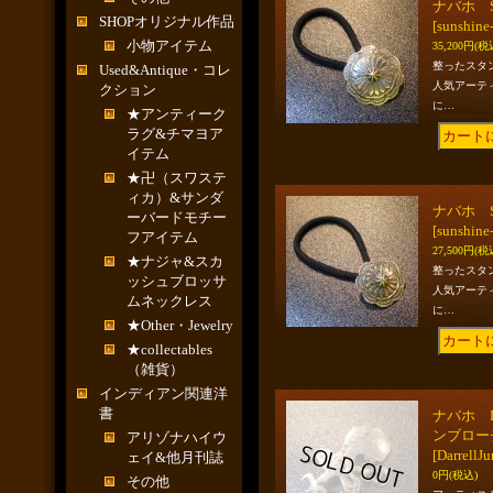
ナバホ S
SHOPオリジナル作品
[sunshine
小物アイテム
35,200円
(税
整ったスタ
Used&Antique・コレ
人気アーテ
クション
に…
★アンティーク
ラグ&チマヨア
イテム
★卍（スワステ
ィカ）&サンダ
ナバホ S
ーバードモチー
[sunshine
フアイテム
27,500円
(税
★ナジャ&スカ
整ったスタ
ッシュブロッサ
人気アーテ
ムネックレス
に…
★Other・Jewelry
★collectables
（雑貨）
インディアン関連洋
書
ナバホ D
ンブロー
アリゾナハイウ
[DarrellJ
ェイ&他月刊誌
0円
(税込)
その他