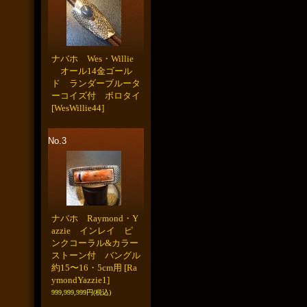
ナバホ Wes・Willie
オール14金ゴール
ド ランダーブルータ
ーコイズ付 ボロタイ
[WesWillie44]
No.3
ナバホ Raymond・Y
azzie インレイ ピ
ンクコーラル&カラー
ストーン付 バングル
約15〜16・5cm用
[Ra
ymondYazzie1]
999,999,999円
(税込)