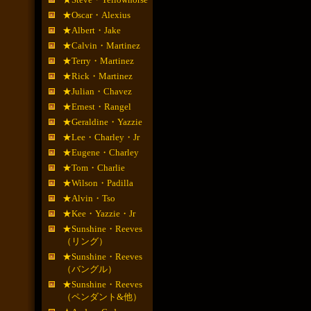
★Oscar・Alexius
★Albert・Jake
★Calvin・Martinez
★Terry・Martinez
★Rick・Martinez
★Julian・Chavez
★Ernest・Rangel
★Geraldine・Yazzie
★Lee・Charley・Jr
★Eugene・Charley
★Tom・Charlie
★Wilson・Padilla
★Alvin・Tso
★Kee・Yazzie・Jr
★Sunshine・Reeves
（リング）
★Sunshine・Reeves
（バングル）
★Sunshine・Reeves
（ペンダント&他）