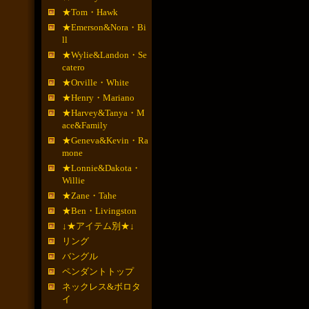
★Tom・Hawk
★Emerson&Nora・Bi
ll
★Wylie&Landon・Se
catero
★Orville・White
★Henry・Mariano
★Harvey&Tanya・M
ace&Family
★Geneva&Kevin・Ra
mone
★Lonnie&Dakota・
Willie
★Zane・Tahe
★Ben・Livingston
↓★アイテム別★↓
リング
バングル
ペンダントトップ
ネックレス&ボロタ
イ