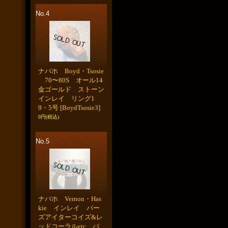
No.4
ナバホ Boyd・Tsosie
70〜80S オール14
金ゴールド ストーン
インレイ リング1
9・5号
[BoydTsosie3]
0円
(税込)
No.5
ナバホ Vernon・Has
kie インレイ バー
ズアイターコイズ&レ
ッドコーラルetc バ