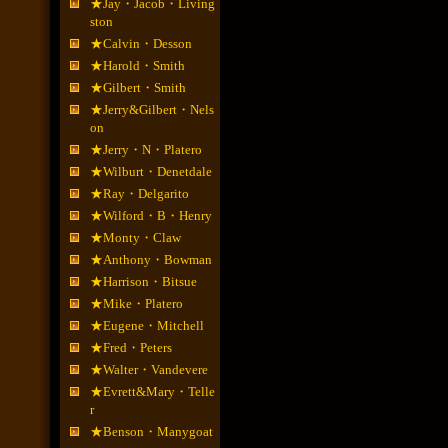
★Jay・Jacob・Living
ston
★Calvin・Desson
★Harold・Smith
★Gilbert・Smith
★Jerry&Gilbert・Nels
on
★Jerry・N・Platero
★Wilburt・Denetdale
★Ray・Delgarito
★Wilford・B・Henry
★Monty・Claw
★Anthony・Bowman
★Harrison・Bitsue
★Mike・Platero
★Eugene・Mitchell
★Fred・Peters
★Walter・Vandevere
★Evrett&Mary・Telle
r
★Benson・Manygoat