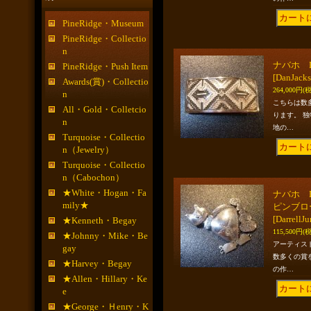
PineRidge・Museum
PineRidge・Collectio
n
ナバホ D
PineRidge・Push Item
[DanJack
Awards(賞)・Collectio
264,000円
(
n
こちらは数
All・Gold・Colletcio
ります。 
n
地の…
Turquoise・Collectio
n（Jewelry）
Turquoise・Collectio
n（Cabochon）
★White・Hogan・Fa
ナバホ Da
mily★
ピンブロ
[DarrellJ
★Kenneth・Begay
115,500円
(
★Johnny・Mike・Be
アーティス
gay
数多くの賞
★Harvey・Begay
の作…
★Allen・Hillary・Ke
e
★George・Ｈenry・K