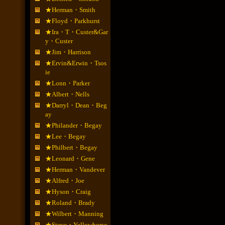
★Herman・Smith
★Floyd・Parkhurst
★Ira・T・Custer&Gar
y・Custer
★Jim・Harrison
★Ervin&Erwin・Tsos
ie
★Lonn・Parker
★Albert・Nells
★Darryl・Dean・Beg
ay
★Philander・Begay
★Lee・Begay
★Philbert・Begay
★Leonard・Gene
★Herman・Vandever
★Alfred・Joe
★Hyson・Craig
★Roland・Brady
★Wilbert・Manning
★Steve・Yellowhorse