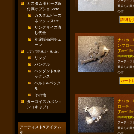
アーティス
カスタム用ビーズ&
数多くの賞
付属オプションetc
の作…
カスタムビーズ
ネックレスetc
リングサイズ直
し代金
別途販売用チェ
ナバホ Da
ーン
ンブロー
[DarrellJ
↓ナバホAll・Artist
88,000円
(税
リング
アーティス
バングル
数多くの賞
ペンダント&ネ
の作…
ックレス
ベルト&バック
ル
その他
ナバホ D
ターコイズカボショ
ローチ
ン（キャブ）
[DarrellJ
88,000円
(税
アーティス
アーティスト&アイテム
数多くの賞
別
の作…