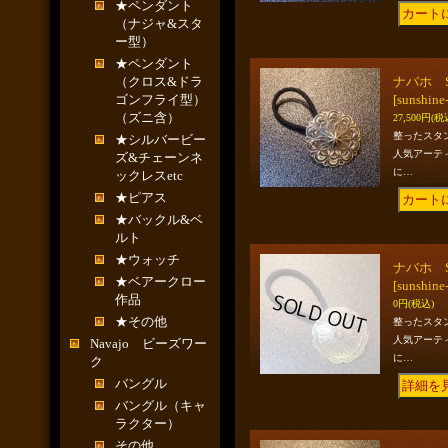
★ペンダント
（ナジャ&スタ
ー型）
★ペンダント
（クロス&ドラ
ナバホ S
ゴンフライ型）
[sunshine
（ズニ含）
27,500円
(税
整ったスタ
★シルバービー
人気アーテ
ズ&チェーンネ
に…
ックレスetc
★ピアス
★バックル&ベ
ルト
★ウォッチ
ナバホ S
★ベアークロー
[sunshine
作品
0円
(税込)
★その他
整ったスタ
人気アーテ
Navajo ビーズワー
に…
ク
バングル
バングル（キャ
ラクター）
その他