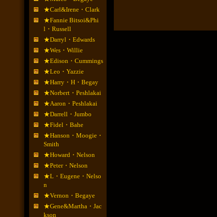
★Carl&Irene・Clark
★Fannie Bitsoi&Phi
l・Russell
★Darryl・Edwards
★Wes・Willie
★Edison・Cummings
★Leo・Yazzie
★Harry・H・Begay
★Norbert・Peshlakai
★Aaron・Peshlakai
★Darrell・Jumbo
★Fidel・Bahe
★Hanson・Moogie・
Smith
★Howard・Nelson
★Peter・Nelson
★L・Eugene・Nelso
n
★Vernon・Begaye
★Gene&Martha・Jac
kson