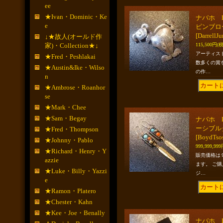
ee
★Ivan・Dominic・Ke
ナバホ Da
e
ピンブロ
[DarrellJ
↓★故人(オールド作
家)・Collection★↓
115,500円
(
アーティス
★Fred・Peshlakai
数多くの賞
★Austin&Ike・Wilso
の作…
n
★Ambrose・Roanhor
se
★Mark・Chee
★Sam・Begay
ナバホ 
ーシブル
★Fred・Thompson
[BoydTso
★Johnny・Pablo
999,999,99
★Richard・Henry・Y
販売価格は
azzie
ます。 ご
★Luke・Billy・Yazzi
ジ…
e
★Ramon・Platero
★Chester・Kahn
★Kee・Joe・Benally
ナバホ 