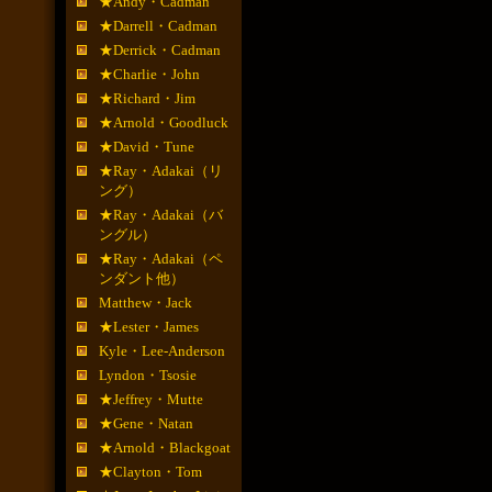
★Andy・Cadman
★Darrell・Cadman
★Derrick・Cadman
★Charlie・John
★Richard・Jim
★Arnold・Goodluck
★David・Tune
★Ray・Adakai（リ
ング）
★Ray・Adakai（バ
ングル）
★Ray・Adakai（ペ
ンダント他）
Matthew・Jack
★Lester・James
Kyle・Lee-Anderson
Lyndon・Tsosie
★Jeffrey・Mutte
★Gene・Natan
★Arnold・Blackgoat
★Clayton・Tom