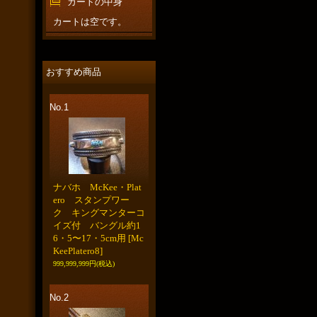
カートの中身
カートは空です。
おすすめ商品
No.1
ナバホ McKee・Plat
ero スタンプワー
ク キングマンターコ
イズ付 バングル約1
6・5〜17・5cm用
[Mc
KeePlatero8]
999,999,999円
(税込)
No.2