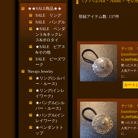
↓ナバホAll・Artist > その
★★SALE商品★★
SALE リング
登録アイテム数
:
137件
SALE バングル
★SALE ペンダ
ント&ネックレ
ス&ボロタイ
★SALE ピアス
ナバホ S
&その他
[sunshine
SALE ビーズワ
41,800円
(税
ーク
整ったスタ
Navajo Jewelry
人気アーテ
に…
★リング(シルバ
ー・ルース)
★リング(インレ
イワーク)
★バングル(シル
ナバホ S
バー・ルース)
[sunshine
★バングル(イン
35,200円
(税
レイワーク)
整ったスタ
★ペンダントト
人気アーテ
ップ
に…