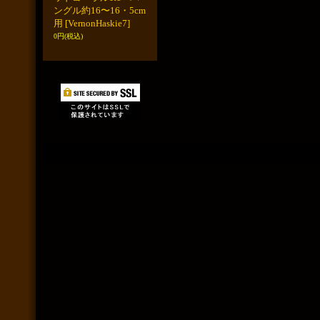
ングル約16〜16・5cm
用
[VernonHaskie7]
0円
(税込)