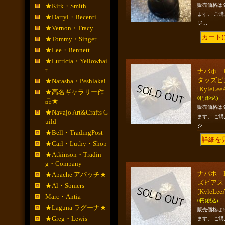
★Kirk・Smith
販売価格は
ます。 ご
★Darryl・Becenti
ジ…
★Vernon・Tracy
★Tommy・Singer
★Lee・Bennett
★Lutricia・Yellowhai
r
ナバホ K
タッズピ
★Natasha・Peshlakai
[KyleLee
★高名ギャラリー作
0円
(税込)
品★
販売価格は
★Navajo Art&Crafts G
ます。 ご
uild
ジ…
★Bell・TradingPost
★Carl・Luthy・Shop
★Atkinson・Tradin
g・Company
ナバホ K
★Apache アパッチ★
ズピアス
★Al・Somers
[KyleLee
Marc・Antia
0円
(税込)
★Laguna ラグーナ★
販売価格は
★Greg・Lewis
ます。 ご