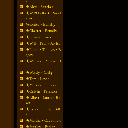
s
★Alex・Sanchez
★Wil&Delbert・Vand
ever
Veronica・Benally
★Chester・Benally
★Edison・Yazzie
★Will・Paul・Arviso
★Loren・Thomas・B
egay
★Wallace・Yazzie・J
r
★Westly・Craig
★Tom・Lewis
★Melvin・Francis
★Calvin・Peterson
★Albert・James・Bro
wn
★Eva&Linberg・Bill
ah
★Martha・Cayatineto
★Stanley・Parker