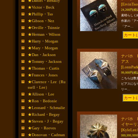
★Daniel・Benally
[ErvinTso
★Victor・Beck
24,200円
(税
★Phillip・Tso
素晴らしく
★Gibson・Nez
作家の「ア
「アー…
★Orville・Tsinnie
★Herman・Wilson
★Harry・Morgan
★Mary・Morgan
★Dan・Jackson
ナバホ 
★Tommy・Jackson
アス
[LonnPark
★Thomas・Curtis
99,000円
(税
★Frances・Jones
こちらは数
★Clarence・Lee（Ru
ピアスにな
ssell・Lee）
リー…
★Allison・Lee
★Ron・Bedonie
★Leonard・Schmalie
★Richard・Begay
ナバホ K
★Steven・J・Begay
イヤーリ
★Gary・Reeves
[KyleLee
★Donovan・Cadman
999,999,99