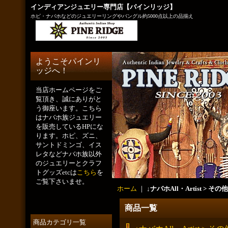
インディアンジュエリー専門店【パインリッジ】
ホピ・ナバホなどのジュエリーリングやバングル約5000点以上の品揃え
ようこそパインリ
ッジへ！
当店ホームページをご
覧頂き、誠にありがと
う御座います。こちら
はナバホ族ジュエリー
を販売しているHPにな
ります。ホピ、ズニ、
サントドミンゴ、イス
レタなどナバホ族以外
のジュエリーとクラフ
トグッズetcは
こちら
を
ご覧下さいませ。
ホーム
｜
↓ナバホAll・Artist > その他
商品一覧
商品カテゴリ一覧