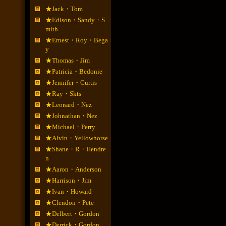
★Jack・Tom
★Edison・Sandy・S
mith
★Ernest・Roy・Bega
y
★Thomas・Jim
★Patricia・Bedonie
★Jennifer・Curtis
★Ray・Skts
★Leonard・Nez
★Johnathan・Nez
★Michael・Perry
★Alvin・Yellowhorse
★Shane・R・Hendre
n
★Aaron・Anderson
★Harrison・Jim
★Ivan・Howard
★Clendon・Pete
★Delbert・Gordon
★Derrick・Gordon