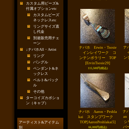
カスタム用ビーズ&
付属オプションetc
カスタムビーズ
ネックレスetc
リングサイズ直
し代金
別途販売用チェ
ーン
ナバ
ナバホ Erwin・Tsosie
↓ナバホAll・Artist
イ
インレイワーク コ
リング
ン
ンテンポラリー TOP
バングル
[ErvinTsosie29]
ペンダント&ネ
115,500円
(税込)
ックレス
ベルト&バック
ル
その他
ターコイズカボショ
ン（キャブ）
ナバ
ナバホ Aaron・Peshla
a
kai スタンプワーク
シ
TOP
[AaronPeshlakai5]
アーティスト&アイテム
バ
別
66,000円
(税込)