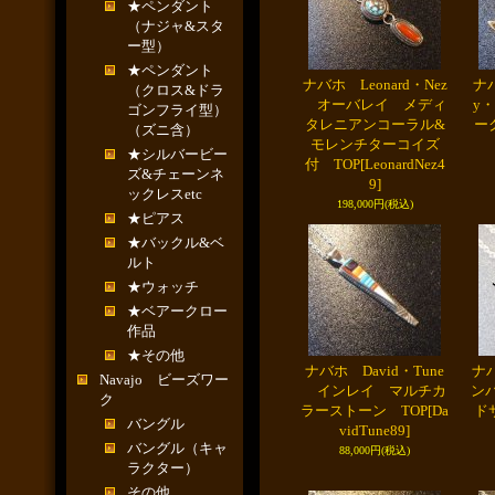
★ペンダント
（ナジャ&スタ
ー型）
★ペンダント
ナバホ Leonard・Nez
ナバ
（クロス&ドラ
オーバレイ メディ
y・
ゴンフライ型）
タレニアンコーラル&
ー
（ズニ含）
モレンチターコイズ
★シルバービー
付 TOP
[LeonardNez4
ズ&チェーンネ
9]
ックレスetc
198,000円
(税込)
★ピアス
★バックル&ベ
ルト
★ウォッチ
★ベアークロー
作品
★その他
ナバホ David・Tune
ナバ
Navajo ビーズワー
インレイ マルチカ
ン
ク
ラーストーン TOP
[Da
ド
バングル
vidTune89]
バングル（キャ
88,000円
(税込)
ラクター）
その他