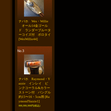
ナバホ Wes・Willie
オール14金ゴール
ド ランダーブルータ
ーコイズ付 ボロタイ
[WesWillie44]
No.3
ナバホ Raymond・Y
azzie インレイ ピ
ンクコーラル&カラー
ストーン付 バングル
約15〜16・5cm用
[Ra
ymondYazzie1]
999,999,999円
(税込)