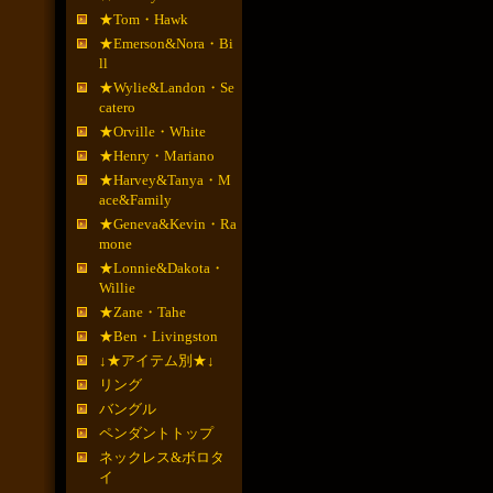
★Tom・Hawk
★Emerson&Nora・Bi
ll
★Wylie&Landon・Se
catero
★Orville・White
★Henry・Mariano
★Harvey&Tanya・M
ace&Family
★Geneva&Kevin・Ra
mone
★Lonnie&Dakota・
Willie
★Zane・Tahe
★Ben・Livingston
↓★アイテム別★↓
リング
バングル
ペンダントトップ
ネックレス&ボロタ
イ