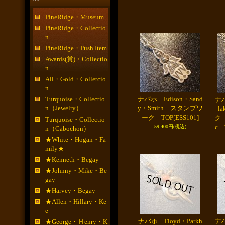
PineRidge・Museum
PineRidge・Collectio
n
PineRidge・Push Item
Awards(賞)・Collectio
n
All・Gold・Colletcio
n
Turquoise・Collectio
ナバホ Edison・Sand
ナバ
n（Jewelry）
y・Smith スタンプワ
l
ーク TOP
[ESS101]
ク
Turquoise・Collectio
c 
59,400円
(税込)
n（Cabochon）
★White・Hogan・Fa
mily★
★Kenneth・Begay
★Johnny・Mike・Be
gay
★Harvey・Begay
★Allen・Hillary・Ke
e
ナバ
ナバホ Floyd・Parkh
★George・Ｈenry・K