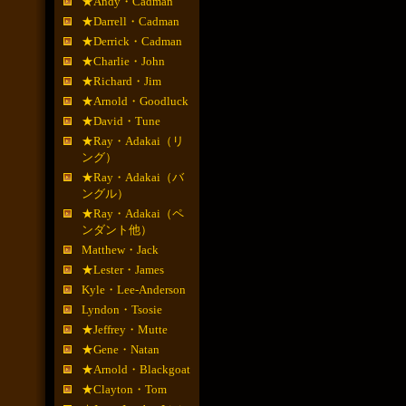
★Andy・Cadman
★Darrell・Cadman
★Derrick・Cadman
★Charlie・John
★Richard・Jim
★Arnold・Goodluck
★David・Tune
★Ray・Adakai（リ
ング）
★Ray・Adakai（バ
ングル）
★Ray・Adakai（ペ
ンダント他）
Matthew・Jack
★Lester・James
Kyle・Lee-Anderson
Lyndon・Tsosie
★Jeffrey・Mutte
★Gene・Natan
★Arnold・Blackgoat
★Clayton・Tom