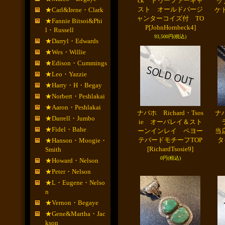
ck トゥーファーキャ
ッ
スト オールドパージ
★Carl&Irene・Clark
ケ
ャンターコイズ付 TO
★Fannie Bitsoi&Phi
P
[JohnHornbeck4]
l・Russell
93,500円
(税込)
★Darryl・Edwards
★Wes・Willie
★Edison・Cummings
★Leo・Yazzie
★Harry・H・Begay
★Norbert・Peshlakai
★Aaron・Peshlakai
ナバホ Richard・Tsos
ナバ
★Darrell・Jumbo
ie オーバレイ＆スト
ラ
★Fidel・Bahe
ーンインレイ ペヨー
当
テバードモチーフTOP
タ
★Hanson・Moogie・
[RichardTsosie9]
Smith
0円
(税込)
★Howard・Nelson
★Peter・Nelson
★L・Eugene・Nelso
n
★Vernon・Begaye
★Gene&Martha・Jac
kson