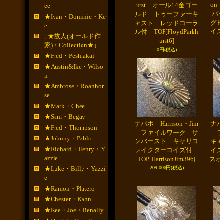
o
urst オール14金ゴー
ee
バ
ルド トゥーファーキ
★Ivan・Dominic・Ke
グ
ャスト レッドコーラ
e
イ
ル付 TOP
[FloydParkh
↓★故人(オールド作
urst6]
家)・Collection★↓
0円
(税込)
★Fred・Peshlakai
★Austin&Ike・Wilso
n
★Ambrose・Roanhor
se
★Mark・Chee
★Sam・Begay
ナバホ Harrison・Jim
ナバ
★Fred・Thompson
ファイルワーク サ
ラ
★Johnny・Pablo
ンバースト キャリコ
キ
★Richard・Henry・Y
レイクターコイズ付
イ
azzie
TOP
[HarrisonJim396]
ス
★Luke・Billy・Yazzi
209,000円
(税込)
e
★Ramon・Platero
★Chester・Kahn
★Kee・Joe・Benally