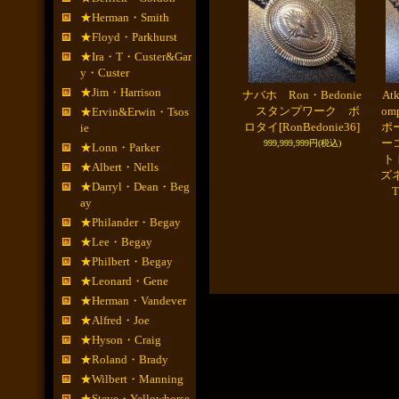
★Herman・Smith
★Floyd・Parkhurst
★Ira・T・Custer&Gar
y・Custer
★Jim・Harrison
ナバホ Ron・Bedonie
At
スタンプワーク ボ
om
★Ervin&Erwin・Tsos
ロタイ
[RonBedonie36]
ポ
ie
ー
999,999,999円
(税込)
★Lonn・Parker
ト
★Albert・Nells
ズ
★Darryl・Dean・Beg
T
ay
★Philander・Begay
★Lee・Begay
★Philbert・Begay
★Leonard・Gene
★Herman・Vandever
★Alfred・Joe
★Hyson・Craig
★Roland・Brady
★Wilbert・Manning
★Steve・Yellowhorse