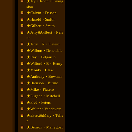
★Jay・Jacob・Living
ston
★Calvin・Desson
★Harold・Smith
★Gilbert・Smith
★Jerry&Gilbert・Nels
on
★Jerry・N・Platero
★Wilburt・Denetdale
★Ray・Delgarito
★Wilford・B・Henry
★Monty・Claw
★Anthony・Bowman
★Harrison・Bitsue
★Mike・Platero
★Eugene・Mitchell
★Fred・Peters
★Walter・Vandevere
★Evrett&Mary・Telle
r
★Benson・Manygoat