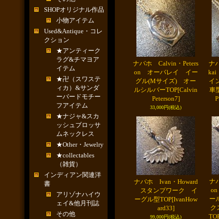
SHOPオリジナル作品
小物アイテム
Used&Antique・コレ
クション
★アンティーク
ラグ&チマヨア
ナバホ Calvin・Peters
ナバ
イテム
on オーバレイ イー
k
★卍（スワステ
グル(Mサイズ) オー
イ
ィカ）&サンダ
ルシルバーTOP
[Calvin
車
ーバードモチー
Peterson7]
P
フアイテム
33,000円
(税込)
★ナジャ&スカ
ッシュブロッサ
ムネックレス
★Other・Jewelry
★collectables
（雑貨）
インディアン関連洋
ナバ
ナバホ Ivan・Howard
書
o
スタンプワーク イ
アリゾナハイウ
ー
ーグル型TOP
[IvanHow
ェイ&他月刊誌
ク
ard33]
その他
TO
99,000円
(税込)