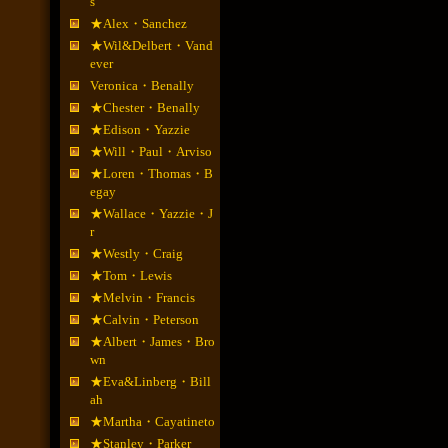
s
★Alex・Sanchez
★Wil&Delbert・Vand
ever
Veronica・Benally
★Chester・Benally
★Edison・Yazzie
★Will・Paul・Arviso
★Loren・Thomas・B
egay
★Wallace・Yazzie・J
r
★Westly・Craig
★Tom・Lewis
★Melvin・Francis
★Calvin・Peterson
★Albert・James・Bro
wn
★Eva&Linberg・Bill
ah
★Martha・Cayatineto
★Stanley・Parker