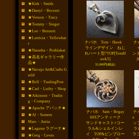
★Kirk・Smith
★Darryl・Becenti
★Vernon・Tracy
★Tommy・Singer
★Lee・Bennett
★Lutricia・Yellowhai
ナバホ Tom・Hawk
ナバ
r
ラインデザイン ねじ
イ
★Natasha・Peshlakai
れハート型?TOP
[TomH
ン
★高名ギャラリー作
awk5]
品★
55,000円
(税込)
★Navajo Art&Crafts G
uild
★Bell・TradingPost
★Carl・Luthy・Shop
★Atkinson・Tradin
g・Company
★Apache アパッチ★
ナバホ Sam・Begay
ナバ
★Al・Somers
60Sアンティーク
e
Marc・Antia
サンドキャスト×コー
ッ
★Laguna ラグーナ★
ラル&シェルインレ
ラ
イ TOP&ピンブロー
ラ
★Greg・Lewis