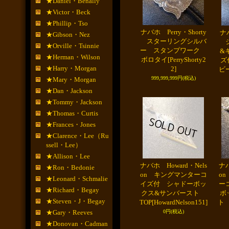
★Daniel・Benally
★Victor・Beck
★Phillip・Tso
ナバホ Perry・Shorty
ナバ
★Gibson・Nez
スターリングシルバ
シ
★Orville・Tsinnie
ー スタンプワーク
&
★Herman・Wilson
ボロタイ
[PerryShorty2
ズ
★Harry・Morgan
2]
ビ
999,999,999円
(税込)
★Mary・Morgan
★Dan・Jackson
★Tommy・Jackson
★Thomas・Curtis
★Frances・Jones
★Clarence・Lee（Ru
ssell・Lee）
★Allison・Lee
ナバホ Howard・Nels
ナバ
★Ron・Bedonie
on キングマンターコ
o
★Leonard・Schmalie
イズ付 シャドーボッ
ー
★Richard・Begay
クス&サンバースト
ボ
★Steven・J・Begay
TOP
[HowardNelson151]
ト 
★Gary・Reeves
0円
(税込)
★Donovan・Cadman