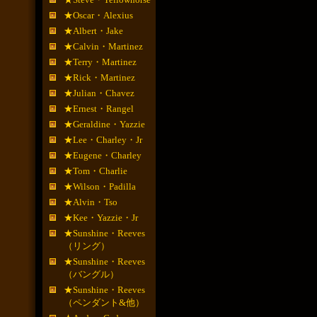
★Oscar・Alexius
★Albert・Jake
★Calvin・Martinez
★Terry・Martinez
★Rick・Martinez
★Julian・Chavez
★Ernest・Rangel
★Geraldine・Yazzie
★Lee・Charley・Jr
★Eugene・Charley
★Tom・Charlie
★Wilson・Padilla
★Alvin・Tso
★Kee・Yazzie・Jr
★Sunshine・Reeves
（リング）
★Sunshine・Reeves
（バングル）
★Sunshine・Reeves
（ペンダント&他）