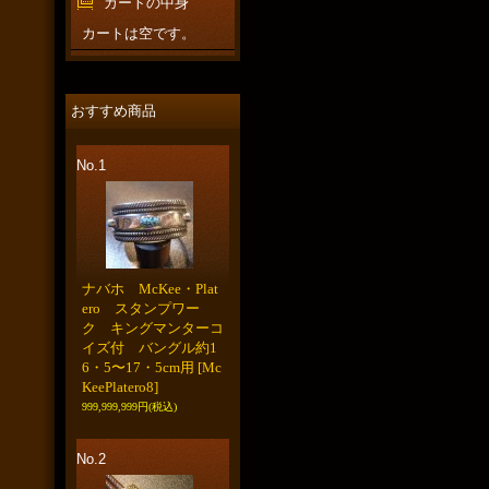
カートの中身
カートは空です。
おすすめ商品
No.1
ナバホ McKee・Plat
ero スタンプワー
ク キングマンターコ
イズ付 バングル約1
6・5〜17・5cm用
[Mc
KeePlatero8]
999,999,999円
(税込)
No.2