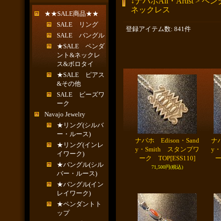
↓ナバホAll・Artist > 
ネックレス
★★SALE商品★★
SALE リング
登録アイテム数
:
841件
SALE バングル
★SALE ペンダ
ント&ネックレ
ス&ボロタイ
★SALE ピアス
&その他
SALE ビーズワ
ーク
Navajo Jewelry
★リング(シルバ
ー・ルース)
ナバホ Edison・Sand
ナバ
★リング(インレ
y・Smith スタンプワ
y・
イワーク)
ーク TOP
[ESS110]
ー
★バングル(シル
71,500円
(税込)
バー・ルース)
★バングル(イン
レイワーク)
★ペンダントト
ップ