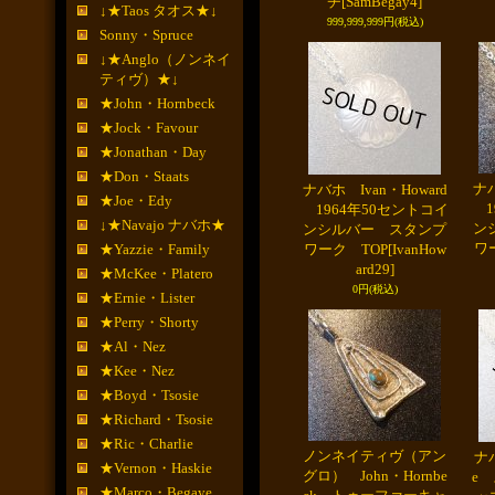
チ
[SamBegay4]
↓★Taos タオス★↓
999,999,999円
(税込)
Sonny・Spruce
↓★Anglo（ノンネイ
ティヴ）★↓
★John・Hornbeck
★Jock・Favour
★Jonathan・Day
★Don・Staats
ナバ
ナバホ Ivan・Howard
★Joe・Edy
1
1964年50セントコイ
↓★Navajo ナバホ★
ン
ンシルバー スタンプ
ワ
★Yazzie・Family
ワーク TOP
[IvanHow
ard29]
★McKee・Platero
0円
(税込)
★Ernie・Lister
★Perry・Shorty
★Al・Nez
★Kee・Nez
★Boyd・Tsosie
★Richard・Tsosie
★Ric・Charlie
ノンネイティヴ（アン
ナバ
★Vernon・Haskie
グロ） John・Hornbe
e
★Marco・Begaye