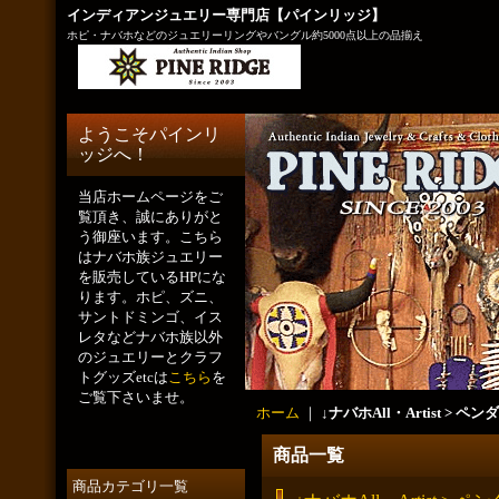
インディアンジュエリー専門店【パインリッジ】
ホピ・ナバホなどのジュエリーリングやバングル約5000点以上の品揃え
ようこそパインリ
ッジへ！
当店ホームページをご
覧頂き、誠にありがと
う御座います。こちら
はナバホ族ジュエリー
を販売しているHPにな
ります。ホピ、ズニ、
サントドミンゴ、イス
レタなどナバホ族以外
のジュエリーとクラフ
トグッズetcは
こちら
を
ご覧下さいませ。
ホーム
｜
↓ナバホAll・Artist > 
商品一覧
商品カテゴリ一覧