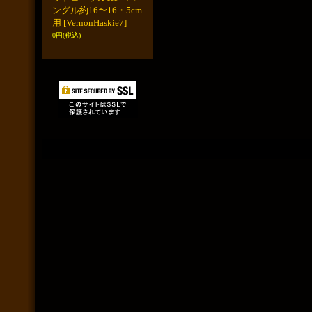
ングル約16〜16・5cm
用
[VernonHaskie7]
0円
(税込)