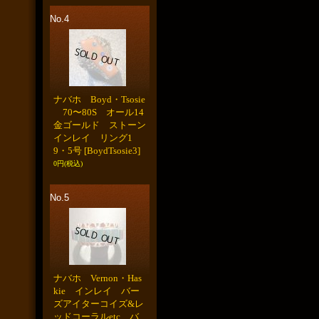
No.4
ナバホ Boyd・Tsosie
70〜80S オール14
金ゴールド ストーン
インレイ リング1
9・5号
[BoydTsosie3]
0円
(税込)
No.5
ナバホ Vernon・Has
kie インレイ バー
ズアイターコイズ&レ
ッドコーラルetc バ