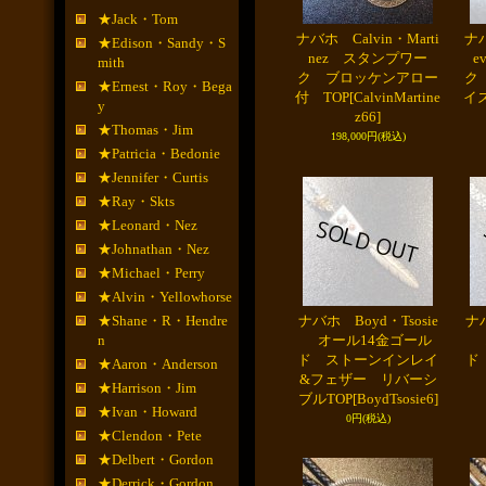
★Jack・Tom
ナバホ Calvin・Marti
ナバ
★Edison・Sandy・S
nez スタンプワー
e
mith
ク ブロッケンアロー
ク
★Ernest・Roy・Bega
付 TOP
[CalvinMartine
イ
y
z66]
★Thomas・Jim
198,000円
(税込)
★Patricia・Bedonie
★Jennifer・Curtis
★Ray・Skts
★Leonard・Nez
★Johnathan・Nez
★Michael・Perry
★Alvin・Yellowhorse
★Shane・R・Hendre
ナバホ Boyd・Tsosie
ナバ
n
オール14金ゴール
オ
ド ストーンインレイ
ド
★Aaron・Anderson
&フェザー リバーシ
★Harrison・Jim
ブルTOP
[BoydTsosie6]
★Ivan・Howard
0円
(税込)
★Clendon・Pete
★Delbert・Gordon
★Derrick・Gordon